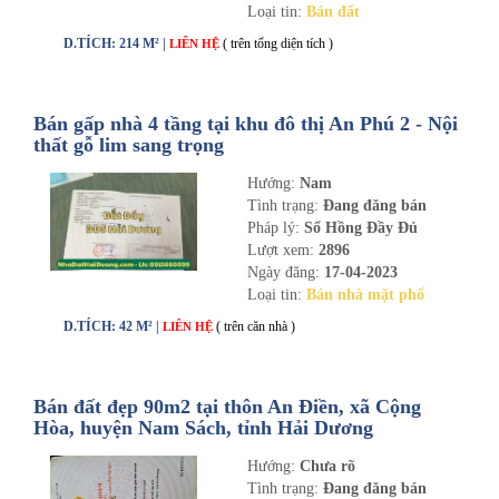
Loại tin:
Bán đất
D.TÍCH: 214 M² |
( trên tổng diện tích )
LIÊN HỆ
Bán gấp nhà 4 tầng tại khu đô thị An Phú 2 - Nội
thất gỗ lim sang trọng
Hướng:
Nam
Tình trạng:
Đang đăng bán
Pháp lý:
Sổ Hồng Đầy Đủ
Lượt xem:
2896
Ngày đăng:
17-04-2023
Loại tin:
Bán nhà mặt phố
D.TÍCH: 42 M² |
( trên căn nhà )
LIÊN HỆ
Bán đất đẹp 90m2 tại thôn An Điền, xã Cộng
Hòa, huyện Nam Sách, tỉnh Hải Dương
Hướng:
Chưa rõ
Tình trạng:
Đang đăng bán