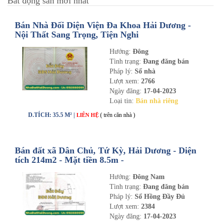
Bất động sản mới nhất
Bán Nhà Đối Diện Viện Đa Khoa Hải Dương -
Nội Thất Sang Trọng, Tiện Nghi
Hướng:
Đông
Tình trạng:
Đang đăng bán
Pháp lý:
Sổ nhà
Lượt xem:
2766
Ngày đăng:
17-04-2023
Loại tin:
Bán nhà riêng
D.TÍCH: 35.5 M² |
( trên căn nhà )
LIÊN HỆ
Bán đất xã Dân Chủ, Tứ Kỳ, Hải Dương - Diện
tích 214m2 - Mặt tiền 8.5m -
nhadathaiduong.com
Hướng:
Đông Nam
Tình trạng:
Đang đăng bán
Pháp lý:
Sổ Hồng Đầy Đủ
Lượt xem:
2384
Ngày đăng:
17-04-2023