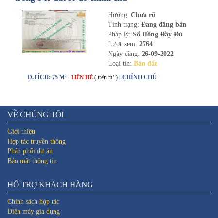
Hướng:
Chưa rõ
Tình trạng:
Đang đăng bán
Pháp lý:
Sổ Hồng Đầy Đủ
Lượt xem:
2764
Ngày đăng:
26-09-2022
Loại tin:
Bán đất
D.TÍCH: 75 M² |
( trên m² )
| CHÍNH CHỦ
LIÊN HỆ
VỀ CHÚNG TÔI
Giới thiệu
Hợp tác truyền thông
Phân phối dự án
Bảo mật thông tin
HỖ TRỢ KHÁCH HÀNG
Chính sách hợp tác
Điện máy gia dụng