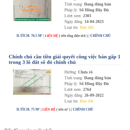
Tình trạng:
Đang đăng bán
Pháp lý:
Sổ Hồng Đầy Đủ
Lượt xem:
2303
Ngày đăng:
14-04-2023
Loại tin:
Bán đất
D.TÍCH: 76.5 M² |
( trên tổng diện tích )
| CHÍNH CHỦ
LIÊN HỆ
Chính chủ cần tiền giải quyết công việc bán gấp 1
trong 3 lô đất sổ đỏ chính chủ
Hướng:
Chưa rõ
Tình trạng:
Đang đăng bán
Pháp lý:
Sổ Hồng Đầy Đủ
Lượt xem:
2764
Ngày đăng:
26-09-2022
Loại tin:
Bán đất
D.TÍCH: 75 M² |
( trên m² )
| CHÍNH CHỦ
LIÊN HỆ