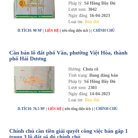
Pháp lý:
Sổ Hồng Đầy Đủ
Lượt xem:
3042
Ngày đăng:
16-04-2023
Loại tin:
Bán đất
D.TÍCH: 90 M² |
( trên tổng diện tích )
| CHÍNH CHỦ
LIÊN HỆ
Cần bán lô đất phố Văn, phường Việt Hòa, thành
phố Hải Dương
Hướng:
Chưa rõ
Tình trạng:
Đang đăng bán
Pháp lý:
Sổ Hồng Đầy Đủ
Lượt xem:
2303
Ngày đăng:
14-04-2023
Loại tin:
Bán đất
D.TÍCH: 76.5 M² |
( trên tổng diện tích )
| CHÍNH CHỦ
LIÊN HỆ
Chính chủ cần tiền giải quyết công việc bán gấp 1
trong 3 lô đất sổ đỏ chính chủ