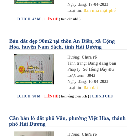
Ngày đăng:
17-04-2023
Loại tin:
Bán nhà mặt phố
D.TÍCH: 42 M² |
( trên căn nhà )
LIÊN HỆ
Bán đất đẹp 90m2 tại thôn An Điền, xã Cộng
Hòa, huyện Nam Sách, tỉnh Hải Dương
Hướng:
Chưa rõ
Tình trạng:
Đang đăng bán
Pháp lý:
Sổ Hồng Đầy Đủ
Lượt xem:
3042
Ngày đăng:
16-04-2023
Loại tin:
Bán đất
D.TÍCH: 90 M² |
( trên tổng diện tích )
| CHÍNH CHỦ
LIÊN HỆ
Cần bán lô đất phố Văn, phường Việt Hòa, thành
phố Hải Dương
Hướng:
Chưa rõ