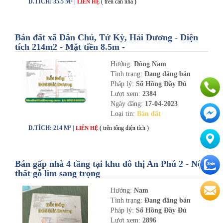
D.TÍCH: 35.5 M² |
( trên căn nhà )
LIÊN HỆ
Bán đất xã Dân Chủ, Tứ Kỳ, Hải Dương - Diện
tích 214m2 - Mặt tiền 8.5m -
nhadathaiduong.com
Hướng:
Đông Nam
Tình trạng:
Đang đăng bán
Pháp lý:
Sổ Hồng Đầy Đủ
Lượt xem:
2384
Ngày đăng:
17-04-2023
Loại tin:
Bán đất
D.TÍCH: 214 M² |
( trên tổng diện tích )
LIÊN HỆ
Bán gấp nhà 4 tầng tại khu đô thị An Phú 2 - Nội
thất gỗ lim sang trọng
Hướng:
Nam
Tình trạng:
Đang đăng bán
Pháp lý:
Sổ Hồng Đầy Đủ
Lượt xem:
2896