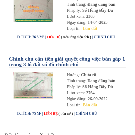
Tình trạng:
Đang đăng bán
Pháp lý:
Sổ Hồng Đầy Đủ
Lượt xem:
2303
Ngày đăng:
14-04-2023
Loại tin:
Bán đất
D.TÍCH: 76.5 M² |
( trên tổng diện tích )
| CHÍNH CHỦ
LIÊN HỆ
Chính chủ cần tiền giải quyết công việc bán gấp 1
trong 3 lô đất sổ đỏ chính chủ
Hướng:
Chưa rõ
Tình trạng:
Đang đăng bán
Pháp lý:
Sổ Hồng Đầy Đủ
Lượt xem:
2764
Ngày đăng:
26-09-2022
Loại tin:
Bán đất
D.TÍCH: 75 M² |
( trên m² )
| CHÍNH CHỦ
LIÊN HỆ