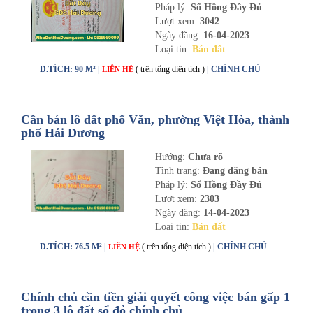
Pháp lý:
Sổ Hồng Đầy Đủ
Lượt xem:
3042
Ngày đăng:
16-04-2023
Loại tin:
Bán đất
D.TÍCH: 90 M² |
( trên tổng diện tích )
| CHÍNH CHỦ
LIÊN HỆ
Cần bán lô đất phố Văn, phường Việt Hòa, thành
phố Hải Dương
Hướng:
Chưa rõ
Tình trạng:
Đang đăng bán
Pháp lý:
Sổ Hồng Đầy Đủ
Lượt xem:
2303
Ngày đăng:
14-04-2023
Loại tin:
Bán đất
D.TÍCH: 76.5 M² |
( trên tổng diện tích )
| CHÍNH CHỦ
LIÊN HỆ
Chính chủ cần tiền giải quyết công việc bán gấp 1
trong 3 lô đất sổ đỏ chính chủ