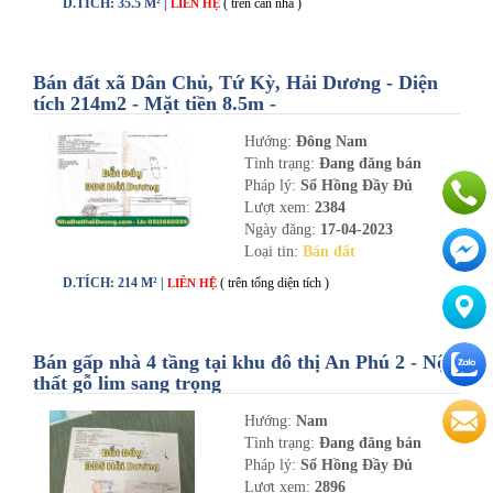
D.TÍCH: 35.5 M² |
( trên căn nhà )
LIÊN HỆ
Bán đất xã Dân Chủ, Tứ Kỳ, Hải Dương - Diện
tích 214m2 - Mặt tiền 8.5m -
nhadathaiduong.com
Hướng:
Đông Nam
Tình trạng:
Đang đăng bán
Pháp lý:
Sổ Hồng Đầy Đủ
Lượt xem:
2384
Ngày đăng:
17-04-2023
Loại tin:
Bán đất
D.TÍCH: 214 M² |
( trên tổng diện tích )
LIÊN HỆ
Bán gấp nhà 4 tầng tại khu đô thị An Phú 2 - Nội
thất gỗ lim sang trọng
Hướng:
Nam
Tình trạng:
Đang đăng bán
Pháp lý:
Sổ Hồng Đầy Đủ
Lượt xem:
2896