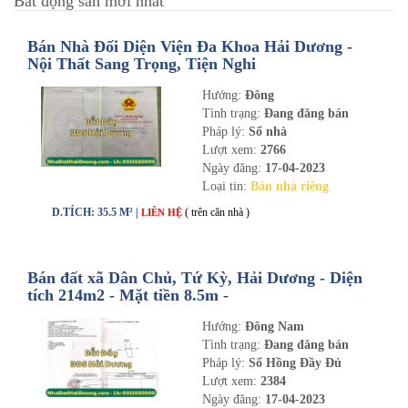
Bất động sản mới nhất
Bán Nhà Đối Diện Viện Đa Khoa Hải Dương -
Nội Thất Sang Trọng, Tiện Nghi
Hướng:
Đông
Tình trạng:
Đang đăng bán
Pháp lý:
Sổ nhà
Lượt xem:
2766
Ngày đăng:
17-04-2023
Loại tin:
Bán nhà riêng
D.TÍCH: 35.5 M² |
( trên căn nhà )
LIÊN HỆ
Bán đất xã Dân Chủ, Tứ Kỳ, Hải Dương - Diện
tích 214m2 - Mặt tiền 8.5m -
nhadathaiduong.com
Hướng:
Đông Nam
Tình trạng:
Đang đăng bán
Pháp lý:
Sổ Hồng Đầy Đủ
Lượt xem:
2384
Ngày đăng:
17-04-2023