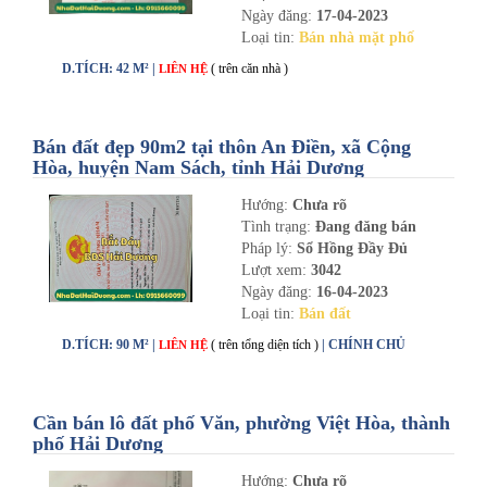
Ngày đăng:
17-04-2023
Loại tin:
Bán nhà mặt phố
D.TÍCH: 42 M² |
( trên căn nhà )
LIÊN HỆ
Bán đất đẹp 90m2 tại thôn An Điền, xã Cộng
Hòa, huyện Nam Sách, tỉnh Hải Dương
Hướng:
Chưa rõ
Tình trạng:
Đang đăng bán
Pháp lý:
Sổ Hồng Đầy Đủ
Lượt xem:
3042
Ngày đăng:
16-04-2023
Loại tin:
Bán đất
D.TÍCH: 90 M² |
( trên tổng diện tích )
| CHÍNH CHỦ
LIÊN HỆ
Cần bán lô đất phố Văn, phường Việt Hòa, thành
phố Hải Dương
Hướng:
Chưa rõ