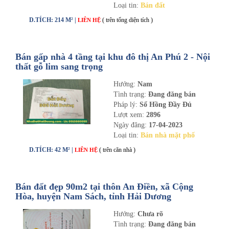
Loại tin:
Bán đất
D.TÍCH: 214 M² |
( trên tổng diện tích )
LIÊN HỆ
Bán gấp nhà 4 tầng tại khu đô thị An Phú 2 - Nội
thất gỗ lim sang trọng
Hướng:
Nam
Tình trạng:
Đang đăng bán
Pháp lý:
Sổ Hồng Đầy Đủ
Lượt xem:
2896
Ngày đăng:
17-04-2023
Loại tin:
Bán nhà mặt phố
D.TÍCH: 42 M² |
( trên căn nhà )
LIÊN HỆ
Bán đất đẹp 90m2 tại thôn An Điền, xã Cộng
Hòa, huyện Nam Sách, tỉnh Hải Dương
Hướng:
Chưa rõ
Tình trạng:
Đang đăng bán