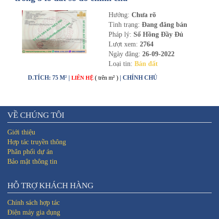
Hướng:
Chưa rõ
Tình trạng:
Đang đăng bán
Pháp lý:
Sổ Hồng Đầy Đủ
Lượt xem:
2764
Ngày đăng:
26-09-2022
Loại tin:
Bán đất
D.TÍCH: 75 M² |
( trên m² )
| CHÍNH CHỦ
LIÊN HỆ
VỀ CHÚNG TÔI
Giới thiệu
Hợp tác truyền thông
Phân phối dự án
Bảo mật thông tin
HỖ TRỢ KHÁCH HÀNG
Chính sách hợp tác
Điện máy gia dụng