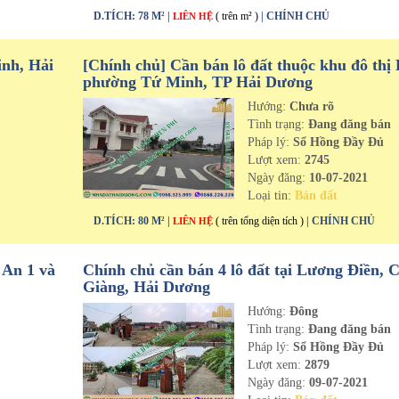
D.TÍCH: 78 M² |
( trên m² )
| CHÍNH CHỦ
LIÊN HỆ
inh, Hải
[Chính chủ] Cần bán lô đất thuộc khu đô thị 
phường Tứ Minh, TP Hải Dương
Hướng:
Chưa rõ
n
Tình trạng:
Đang đăng bán
Pháp lý:
Sổ Hồng Đầy Đủ
Lượt xem:
2745
Ngày đăng:
10-07-2021
Loại tin:
Bán đất
D.TÍCH: 80 M² |
( trên tổng diện tích )
| CHÍNH CHỦ
LIÊN HỆ
 An 1 và
Chính chủ cần bán 4 lô đất tại Lương Điền, 
Giàng, Hải Dương
Hướng:
Đông
n
Tình trạng:
Đang đăng bán
Pháp lý:
Sổ Hồng Đầy Đủ
Lượt xem:
2879
Ngày đăng:
09-07-2021