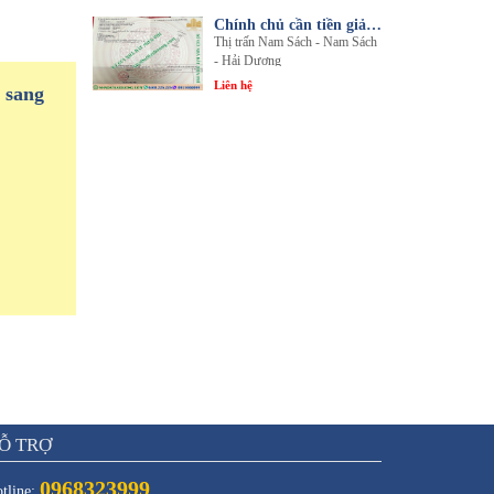
Chính chủ cần tiền giải quyết công việc bán gấp 1 trong 3 lô đất sổ đỏ chính chủ
Thị trấn Nam Sách - Nam Sách
- Hải Dương
Liên hệ
 sang
Ỗ TRỢ
0968323999
tline: