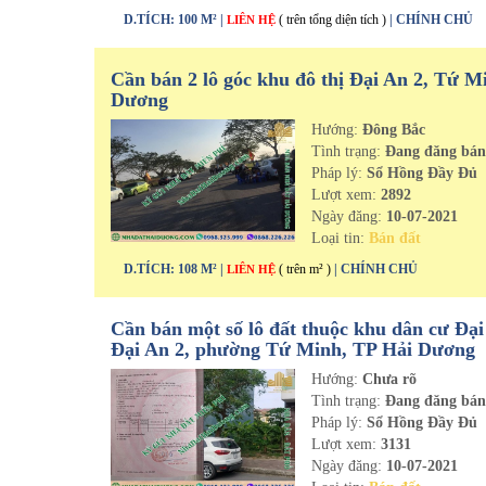
D.TÍCH: 100 M² |
( trên tổng diện tích )
| CHÍNH CHỦ
LIÊN HỆ
Cần bán 2 lô góc khu đô thị Đại An 2, Tứ M
Dương
Hướng:
Đông Bắc
Tình trạng:
Đang đăng bá
Pháp lý:
Sổ Hồng Đầy Đủ
Lượt xem:
2892
Ngày đăng:
10-07-2021
Loại tin:
Bán đất
D.TÍCH: 108 M² |
( trên m² )
| CHÍNH CHỦ
LIÊN HỆ
Cần bán một số lô đất thuộc khu dân cư Đại
Đại An 2, phường Tứ Minh, TP Hải Dương
Hướng:
Chưa rõ
Tình trạng:
Đang đăng bá
Pháp lý:
Sổ Hồng Đầy Đủ
Lượt xem:
3131
Ngày đăng:
10-07-2021