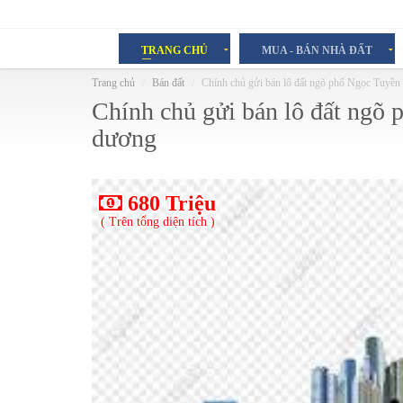
TRANG CHỦ
MUA - BÁN NHÀ ĐẤT
Trang chủ
Bán đất
Chính chủ gửi bán lô đất ngõ phố Ngọc Tuyề
Chính chủ gửi bán lô đất ng
dương
680 Triệu
( Trên tổng diện tích )