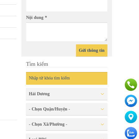
lô đất ngõ phố Ngọc Tuyền -Ngọc
 dương
Nội dung
*
Gửi thông tin
Tìm kiếm
Chính c
Châu-th
Hải Dương
- Chọn Quận/Huyện -
- Chọn Xã/Phường -