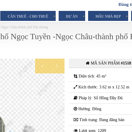
Đăng t
CẦN THUÊ - CHO THUÊ
DỰ ÁN
MẪU NHÀ ĐẸP
n -Ngọc Châu-thành phố Hải dương
õ phố Ngọc Tuyền -Ngọc Châu-thành phố 
MÃ SẢN PHẨM
#1518
680 Triệu
( Trên tổng diện tích )
Diện tích: 45 m²
Kích thước: 3.62 m x 12.52 m
Pháp lý: Sổ Hồng Đầy Đủ
Hướng: Đông
Tình trạng: Đang đăng bán
Lượt xem: 1209