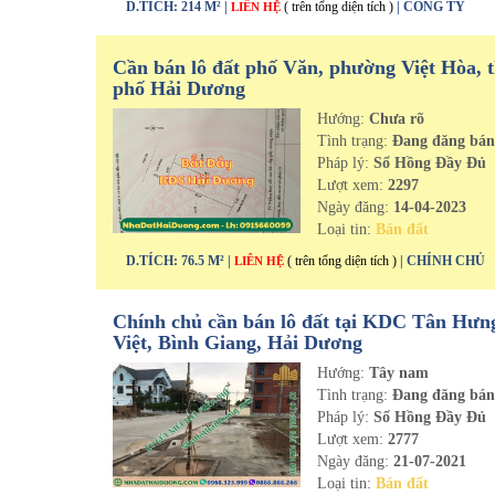
D.TÍCH: 214 M² |
( trên tổng diện tích )
| CÔNG TY
LIÊN HỆ
Cần bán lô đất phố Văn, phường Việt Hòa, 
phố Hải Dương
Hướng:
Chưa rõ
Tình trạng:
Đang đăng bá
Pháp lý:
Sổ Hồng Đầy Đủ
Lượt xem:
2297
Ngày đăng:
14-04-2023
Loại tin:
Bán đất
D.TÍCH: 76.5 M² |
( trên tổng diện tích )
| CHÍNH CHỦ
LIÊN HỆ
Chính chủ cần bán lô đất tại KDC Tân Hưn
Việt, Bình Giang, Hải Dương
Hướng:
Tây nam
Tình trạng:
Đang đăng bá
Pháp lý:
Sổ Hồng Đầy Đủ
Lượt xem:
2777
Ngày đăng:
21-07-2021
Loại tin:
Bán đất