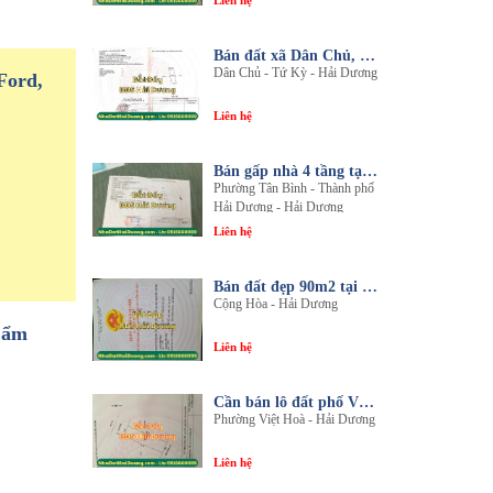
Liên hệ
Bán đất xã Dân Chủ, Tứ Kỳ, Hải Dương - Diện tích 214m2 - Mặt tiền 8.5m - nhadathaiduong.com
Dân Chủ - Tứ Kỳ - Hải Dương
Ford,
Liên hệ
Bán gấp nhà 4 tầng tại khu đô thị An Phú 2 - Nội thất gỗ lim sang trọng
Phường Tân Bình - Thành phố
Hải Dương - Hải Dương
Liên hệ
Bán đất đẹp 90m2 tại thôn An Điền, xã Cộng Hòa, huyện Nam Sách, tỉnh Hải Dương
Cộng Hòa - Hải Dương
Cẩm
Liên hệ
Cần bán lô đất phố Văn, phường Việt Hòa, thành phố Hải Dương
Phường Việt Hoà - Hải Dương
Liên hệ