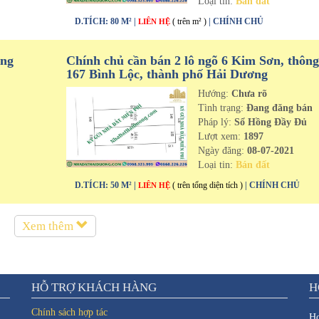
Loại tin:
Bán đất
D.TÍCH: 80 M² |
( trên m² )
| CHÍNH CHỦ
LIÊN HỆ
ưng
Chính chủ cần bán 2 lô ngõ 6 Kim Sơn, thông
167 Bình Lộc, thành phố Hải Dương
Hướng:
Chưa rõ
n
Tình trạng:
Đang đăng bán
Pháp lý:
Sổ Hồng Đầy Đủ
Lượt xem:
1897
Ngày đăng:
08-07-2021
Loại tin:
Bán đất
D.TÍCH: 50 M² |
( trên tổng diện tích )
| CHÍNH CHỦ
LIÊN HỆ
Xem thêm
HỖ TRỢ KHÁCH HÀNG
H
Chính sách hợp tác
Ho