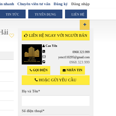
in nhanh
Chuyên viên tư vấn
Đăng ký
Đăng nhập
TIN TỨC
TUYỂN DỤNG
LIÊN HỆ
Hải
LIÊN HỆ NGAY VỚI NGƯỜI BÁN
Cao Yến
0968.323.999
680 Tr
yenct110295@gmail.com
0968.323.999
( Trên tổng diện t
GỌI ĐIỆN
NHẮN TIN
HOẶC GỬI YÊU CẦU
Họ và Tên
*
Số điện thoại
*