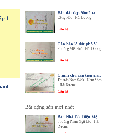
Bán đất đẹp 90m2 tại thôn An Điền, xã Cộng Hòa, huyện Nam Sách, tỉnh Hải Dương
ấp 1
Cộng Hòa - Hải Dương
Liên hệ
Cần bán lô đất phố Văn, phường Việt Hòa, thành phố Hải Dương
Phường Việt Hoà - Hải Dương
Liên hệ
Chính chủ cần tiền giải quyết công việc bán gấp 1 trong 3 lô đất sổ đỏ chính chủ
Thị trấn Nam Sách - Nam Sách
- Hải Dương
hanh
Liên hệ
Bất động sản mới nhất
Bán Nhà Đối Diện Viện Đa Khoa Hải Dương - Nội Thất Sang Trọng, Tiện Nghi
Phường Phạm Ngũ Lão - Hải
Dương