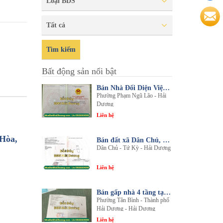
Loại BDS
Tất cả
Tìm kiếm
Bất động sản nổi bật
Bán Nhà Đối Diện Viện Đa Khoa Hải Dương - Nội Thất Sang Trọng, Tiện Nghi
Phường Phạm Ngũ Lão - Hải
Dương
Liên hệ
 Hòa,
Bán đất xã Dân Chủ, Tứ Kỳ, Hải Dương - Diện tích 214m2 - Mặt tiền 8.5m - nhadathaiduong.com
Dân Chủ - Tứ Kỳ - Hải Dương
Liên hệ
Bán gấp nhà 4 tầng tại khu đô thị An Phú 2 - Nội thất gỗ lim sang trọng
Phường Tân Bình - Thành phố
Hải Dương - Hải Dương
Liên hệ