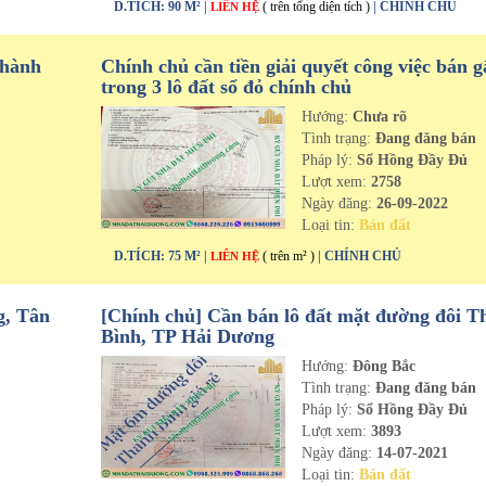
D.TÍCH: 90 M² |
( trên tổng diện tích )
| CHÍNH CHỦ
LIÊN HỆ
thành
Chính chủ cần tiền giải quyết công việc bán g
trong 3 lô đất sổ đỏ chính chủ
Hướng:
Chưa rõ
n
Tình trạng:
Đang đăng bán
Pháp lý:
Sổ Hồng Đầy Đủ
Lượt xem:
2758
Ngày đăng:
26-09-2022
Loại tin:
Bán đất
D.TÍCH: 75 M² |
( trên m² )
| CHÍNH CHỦ
LIÊN HỆ
g, Tân
[Chính chủ] Cần bán lô đất mặt đường đôi T
Bình, TP Hải Dương
Hướng:
Đông Bắc
n
Tình trạng:
Đang đăng bán
Pháp lý:
Sổ Hồng Đầy Đủ
Lượt xem:
3893
Ngày đăng:
14-07-2021
Loại tin:
Bán đất