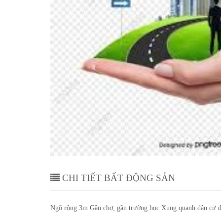
ền -Ngọc
Chính chủ gửi bán lô đất ngõ 
Châu-thành phố Hải dương
CHI TIẾT BẤT ĐỘNG SẢN
Ngõ rộng 3m Gần chợ, gần trường học Xung quanh dân cư đôn