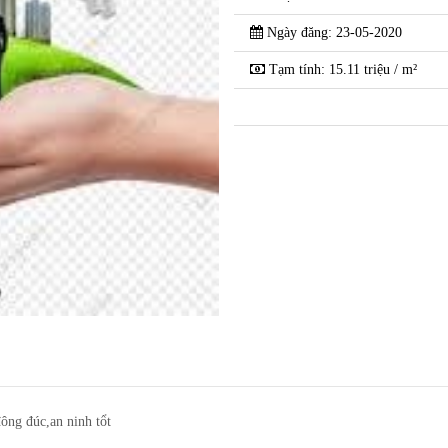
Chính chủ gửi bán 
Châu-thành phố Hải
Ngày đăng: 23-05-2020
Tạm tính: 15.11 triệu / m²
phố Ngọc Tuyền -Ngọc
g đúc,an ninh tổt