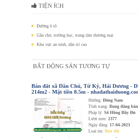
TIỆN ÍCH
Đường ô tô
Gần chợ, trường học, trung tâm thương mại
Khu vực an ninh, dân trí cao
BẤT ĐỘNG SẢN TƯƠNG TỰ
Bán đất xã Dân Chủ, Tứ Kỳ, Hải Dương - Di
214m2 - Mặt tiền 8.5m - nhadathaiduong.c
Hướng:
Đông Nam
Tình trạng:
Đang đăng bá
Pháp lý:
Sổ Hồng Đầy Đủ
Lượt xem:
2377
Ngày đăng:
17-04-2023
Loại tin:
Bán đất