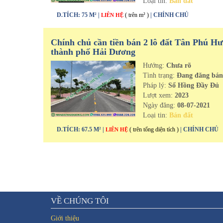
Loại tin:
Bán đất
D.TÍCH: 75 M² |
( trên m² )
| CHÍNH CHỦ
LIÊN HỆ
Chính chủ cần tiền bán 2 lô đất Tân Phú H
thành phố Hải Dương
Hướng:
Chưa rõ
Tình trạng:
Đang đăng bá
Pháp lý:
Sổ Hồng Đầy Đủ
Lượt xem:
2023
Ngày đăng:
08-07-2021
Loại tin:
Bán đất
D.TÍCH: 67.5 M² |
( trên tổng diện tích )
| CHÍNH CHỦ
LIÊN HỆ
VỀ CHÚNG TÔI
Giới thiệu