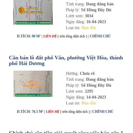
Tình trạng:
Đang đăng bán
Pháp lý:
Sổ Hồng Đầy Đủ
Lượt xem:
3034
Ngày đăng:
16-04-2023
Loại tin:
Bán đất
D.TÍCH: 90 M² |
( trên tổng diện tích )
| CHÍNH CHỦ
LIÊN HỆ
Cần bán lô đất phố Văn, phường Việt Hòa, thành
phố Hải Dương
Hướng:
Chưa rõ
Tình trạng:
Đang đăng bán
Pháp lý:
Sổ Hồng Đầy Đủ
Lượt xem:
2295
Ngày đăng:
14-04-2023
Loại tin:
Bán đất
D.TÍCH: 76.5 M² |
( trên tổng diện tích )
| CHÍNH CHỦ
LIÊN HỆ