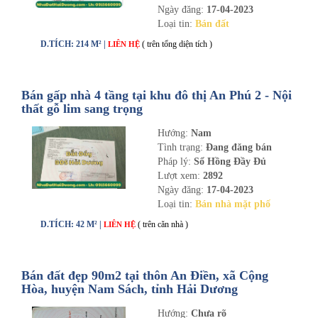
Ngày đăng:
17-04-2023
Loại tin:
Bán đất
D.TÍCH: 214 M² |
( trên tổng diện tích )
LIÊN HỆ
Bán gấp nhà 4 tầng tại khu đô thị An Phú 2 - Nội
thất gỗ lim sang trọng
Hướng:
Nam
Tình trạng:
Đang đăng bán
Pháp lý:
Sổ Hồng Đầy Đủ
Lượt xem:
2892
Ngày đăng:
17-04-2023
Loại tin:
Bán nhà mặt phố
D.TÍCH: 42 M² |
( trên căn nhà )
LIÊN HỆ
Bán đất đẹp 90m2 tại thôn An Điền, xã Cộng
Hòa, huyện Nam Sách, tỉnh Hải Dương
Hướng:
Chưa rõ