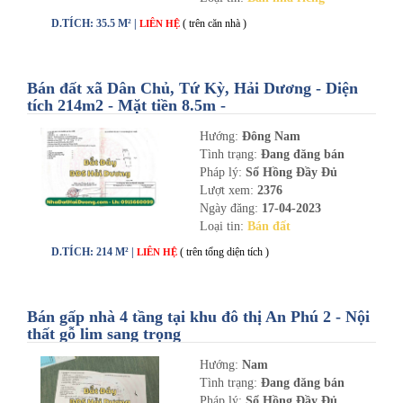
D.TÍCH: 35.5 M² |
( trên căn nhà )
LIÊN HỆ
Bán đất xã Dân Chủ, Tứ Kỳ, Hải Dương - Diện
tích 214m2 - Mặt tiền 8.5m -
nhadathaiduong.com
Hướng:
Đông Nam
Tình trạng:
Đang đăng bán
Pháp lý:
Sổ Hồng Đầy Đủ
Lượt xem:
2376
Ngày đăng:
17-04-2023
Loại tin:
Bán đất
D.TÍCH: 214 M² |
( trên tổng diện tích )
LIÊN HỆ
Bán gấp nhà 4 tầng tại khu đô thị An Phú 2 - Nội
thất gỗ lim sang trọng
Hướng:
Nam
Tình trạng:
Đang đăng bán
Pháp lý:
Sổ Hồng Đầy Đủ