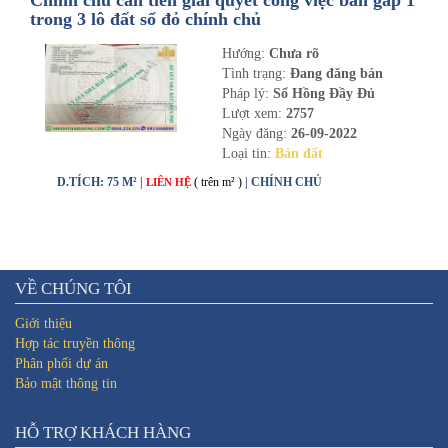
Chính chủ cần tiền giải quyết công việc bán gấp 1
trong 3 lô đất sổ đỏ chính chủ
Hướng:
Chưa rõ
Tình trạng:
Đang đăng bán
Pháp lý:
Sổ Hồng Đầy Đủ
Lượt xem:
2757
Ngày đăng:
26-09-2022
Loại tin:
Bán đất
D.TÍCH: 75 M² |
( trên m² )
| CHÍNH CHỦ
LIÊN HỆ
VỀ CHÚNG TÔI
Giới thiệu
Hợp tác truyền thông
Phân phối dự án
Bảo mật thông tin
HỖ TRỢ KHÁCH HÀNG