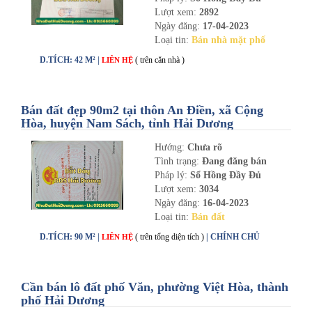
Lượt xem:
2892
Ngày đăng:
17-04-2023
Loại tin:
Bán nhà mặt phố
D.TÍCH: 42 M² |
( trên căn nhà )
LIÊN HỆ
Bán đất đẹp 90m2 tại thôn An Điền, xã Cộng
Hòa, huyện Nam Sách, tỉnh Hải Dương
Hướng:
Chưa rõ
Tình trạng:
Đang đăng bán
Pháp lý:
Sổ Hồng Đầy Đủ
Lượt xem:
3034
Ngày đăng:
16-04-2023
Loại tin:
Bán đất
D.TÍCH: 90 M² |
( trên tổng diện tích )
| CHÍNH CHỦ
LIÊN HỆ
Cần bán lô đất phố Văn, phường Việt Hòa, thành
phố Hải Dương