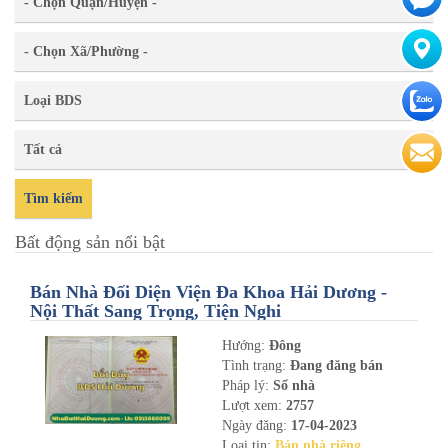
- Chọn Quận/Huyện -
- Chọn Xã/Phường -
Loại BDS
Tất cả
Tìm kiếm
Bất động sản nổi bật
Bán Nhà Đối Diện Viện Đa Khoa Hải Dương -
Nội Thất Sang Trọng, Tiện Nghi
Hướng:
Đông
Tình trạng:
Đang đăng bán
Pháp lý:
Sổ nhà
Lượt xem:
2757
Ngày đăng:
17-04-2023
Loại tin:
Bán nhà riêng