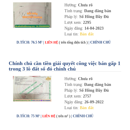
Hướng:
Chưa rõ
Tình trạng:
Đang đăng bán
Pháp lý:
Sổ Hồng Đầy Đủ
Lượt xem:
2295
Ngày đăng:
14-04-2023
Loại tin:
Bán đất
D.TÍCH: 76.5 M² |
( trên tổng diện tích )
| CHÍNH CHỦ
LIÊN HỆ
Chính chủ cần tiền giải quyết công việc bán gấp 1
trong 3 lô đất sổ đỏ chính chủ
Hướng:
Chưa rõ
Tình trạng:
Đang đăng bán
Pháp lý:
Sổ Hồng Đầy Đủ
Lượt xem:
2757
Ngày đăng:
26-09-2022
Loại tin:
Bán đất
D.TÍCH: 75 M² |
( trên m² )
| CHÍNH CHỦ
LIÊN HỆ