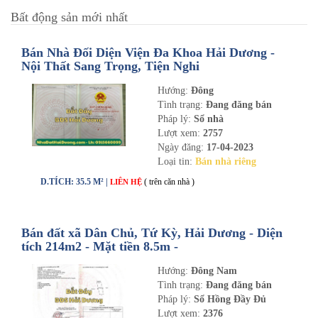
Bất động sản mới nhất
Bán Nhà Đối Diện Viện Đa Khoa Hải Dương -
Nội Thất Sang Trọng, Tiện Nghi
Hướng:
Đông
Tình trạng:
Đang đăng bán
Pháp lý:
Sổ nhà
Lượt xem:
2757
Ngày đăng:
17-04-2023
Loại tin:
Bán nhà riêng
D.TÍCH: 35.5 M² |
( trên căn nhà )
LIÊN HỆ
Bán đất xã Dân Chủ, Tứ Kỳ, Hải Dương - Diện
tích 214m2 - Mặt tiền 8.5m -
nhadathaiduong.com
Hướng:
Đông Nam
Tình trạng:
Đang đăng bán
Pháp lý:
Sổ Hồng Đầy Đủ
Lượt xem:
2376