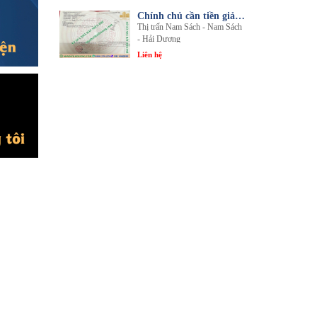
Chính chủ cần tiền giải quyết công việc bán gấp 1 trong 3 lô đất sổ đỏ chính chủ
Thị trấn Nam Sách - Nam Sách
- Hải Dương
Liên hệ