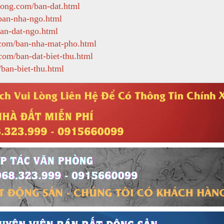
uong.com/ban-dat.html
ban-nha-ngo.html
ban-dat-ngo.html
.com/ban-nha-mat-pho.html
com/ban-dat-biet-thu.html
ban-biet-thu.html