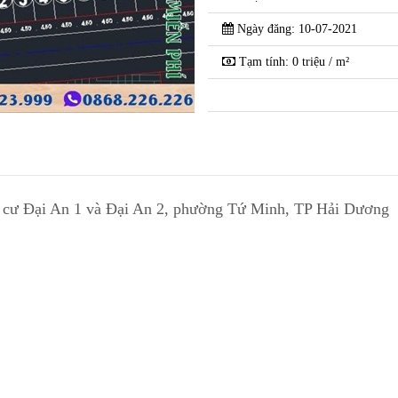
Ngày đăng: 10-07-2021
 dân cư Đại An 1 và
Cần bán một số lô đ
Tạm tính: 0 triệu / m²
 Hải Dương
Đại An 2, phường T
ân cư Đại An 1 và Đại An 2, phường Tứ Minh, TP Hải Dương