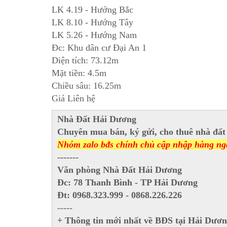
LK 4.19 - Hướng Bắc
LK 8.10 - Hướng Tây
LK 5.26 - Hướng Nam
Đc: Khu dân cư Đại An 1
Diện tích: 73.12m
Mặt tiền: 4.5m
Chiều sâu: 16.25m
Giá Liên hệ
Nhà Đất Hải Dương
Chuyên mua bán, ký gửi, cho thuê nhà đất 
Nhóm zalo bđs chính chủ cập nhập hàng ngà
-------
Văn phòng Nhà Đất Hải Dương
Đc: 78 Thanh Bình - TP Hải Dương
Đt: 0968.323.999 - 0868.226.226
-----
+ Thông tin mới nhất về BĐS tại Hải Dươ