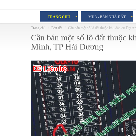
TRANG CHỦ
MUA - BÁN NHÀ ĐẤT
Trang chủ
Bán đất
Cần bán một số lô đất thuộc khu dân cư Đại 
Cần bán một số lô đất thuộc k
Minh, TP Hải Dương
Liên hệ