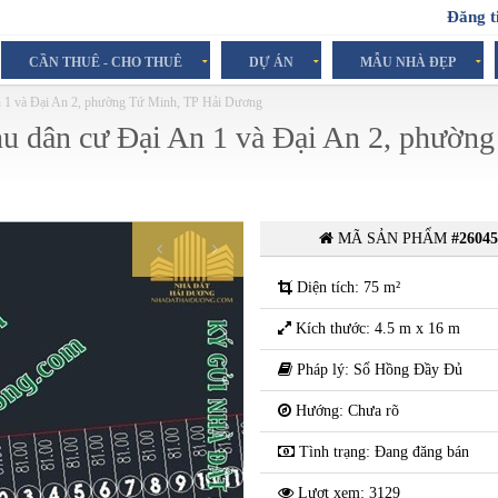
Đăng t
CẦN THUÊ - CHO THUÊ
DỰ ÁN
MẪU NHÀ ĐẸP
An 1 và Đại An 2, phường Tứ Minh, TP Hải Dương
hu dân cư Đại An 1 và Đại An 2, phường
MÃ SẢN PHẨM
#2604
Liên hệ
Diện tích: 75 m²
Kích thước: 4.5 m x 16 m
Pháp lý: Sổ Hồng Đầy Đủ
Hướng: Chưa rõ
Tình trạng: Đang đăng bán
Lượt xem: 3129