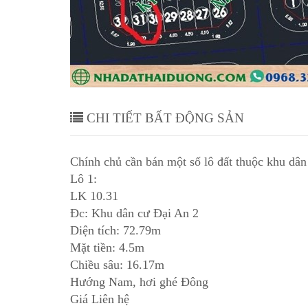
 An 1 và
Cần bán một số lô đất thuộc khu
Đại An 2, phường Tứ Minh, TP
CHI TIẾT BẤT ĐỘNG SẢN
Chính chủ cần bán một số lô đất thuộc khu d
Lô 1:
LK 10.31
Đc: Khu dân cư Đại An 2
Diện tích: 72.79m
Mặt tiền: 4.5m
Chiều sâu: 16.17m
Hướng Nam, hơi ghé Đông
Giá Liên hệ