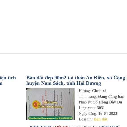
ện tích
Bán đất đẹp 90m2 tại thôn An Điền, xã Cộng
om
huyện Nam Sách, tỉnh Hải Dương
Hướng:
Chưa rõ
n
Tình trạng:
Đang đăng bán
Pháp lý:
Sổ Hồng Đầy Đủ
Lượt xem:
3031
Ngày đăng:
16-04-2023
Loại tin:
Bán đất