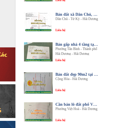
Liên hệ
Bán đất xã Dân Chủ, Tứ Kỳ, Hải Dương - Diện tích 214m2 - Mặt tiền 8.5m - nhadathaiduong.com
Dân Chủ - Tứ Kỳ - Hải Dương
Liên hệ
Bán gấp nhà 4 tầng tại khu đô thị An Phú 2 - Nội thất gỗ lim sang trọng
Phường Tân Bình - Thành phố
Hải Dương - Hải Dương
Liên hệ
Bán đất đẹp 90m2 tại thôn An Điền, xã Cộng Hòa, huyện Nam Sách, tỉnh Hải Dương
Cộng Hòa - Hải Dương
Liên hệ
Cần bán lô đất phố Văn, phường Việt Hòa, thành phố Hải Dương
Phường Việt Hoà - Hải Dương
Liên hệ