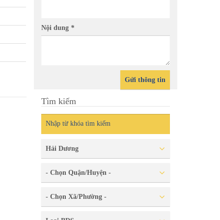
ất thuộc khu dân cư Đại An 1 và
Cần bán 
Nội dung
*
ứ Minh, TP Hải Dương
Đại An 
Gửi thông tin
Tìm kiếm
Hải Dương
- Chọn Quận/Huyện -
- Chọn Xã/Phường -