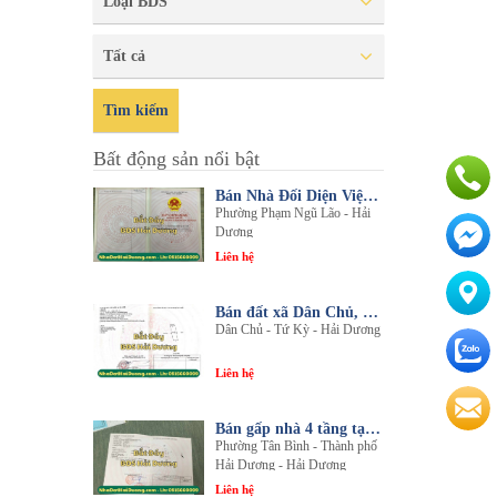
Loại BDS
Tất cả
Tìm kiếm
Bất động sản nổi bật
Bán Nhà Đối Diện Viện Đa Khoa Hải Dương - Nội Thất Sang Trọng, Tiện Nghi
Phường Phạm Ngũ Lão - Hải
Dương
Liên hệ
Bán đất xã Dân Chủ, Tứ Kỳ, Hải Dương - Diện tích 214m2 - Mặt tiền 8.5m - nhadathaiduong.com
Dân Chủ - Tứ Kỳ - Hải Dương
Liên hệ
Bán gấp nhà 4 tầng tại khu đô thị An Phú 2 - Nội thất gỗ lim sang trọng
Phường Tân Bình - Thành phố
Hải Dương - Hải Dương
Liên hệ