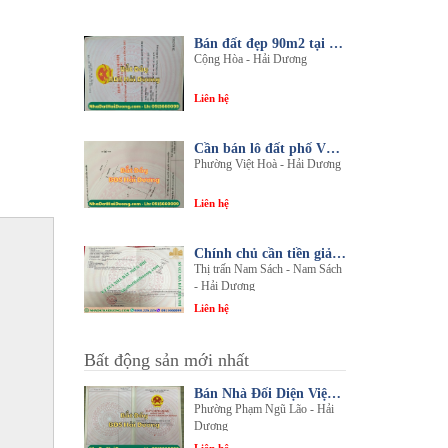
Bán đất đẹp 90m2 tại thôn An Điền, xã Cộng Hòa, huyện Nam Sách, tỉnh Hải Dương
Cộng Hòa - Hải Dương
Liên hệ
Cần bán lô đất phố Văn, phường Việt Hòa, thành phố Hải Dương
Phường Việt Hoà - Hải Dương
Liên hệ
Chính chủ cần tiền giải quyết công việc bán gấp 1 trong 3 lô đất sổ đỏ chính chủ
Thị trấn Nam Sách - Nam Sách
- Hải Dương
Liên hệ
Bất động sản mới nhất
Bán Nhà Đối Diện Viện Đa Khoa Hải Dương - Nội Thất Sang Trọng, Tiện Nghi
Phường Phạm Ngũ Lão - Hải
Dương