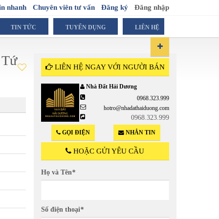
in nhanh
Chuyên viên tư vấn
Đăng ký
Đăng nhập
TIN TỨC
TUYỂN DỤNG
LIÊN HỆ
 Tứ
LIÊN HỆ NGAY VỚI NGƯỜI BÁN
Nhà Đất Hải Dương
0968.323.999
5
Liên h
hotro@nhadathaiduong.com
0968.323.999
GỌI ĐIỆN
NHẮN TIN
HOẶC GỬI YÊU CẦU
Họ và Tên
*
Số điện thoại
*