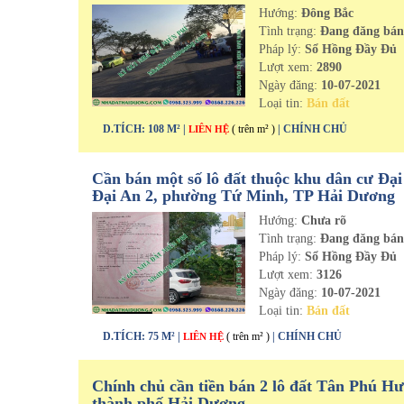
Hướng:
Đông Bắc
Tình trạng:
Đang đăng bá
Pháp lý:
Sổ Hồng Đầy Đủ
Lượt xem:
2890
Ngày đăng:
10-07-2021
Loại tin:
Bán đất
D.TÍCH: 108 M² |
( trên m² )
| CHÍNH CHỦ
LIÊN HỆ
Cần bán một số lô đất thuộc khu dân cư Đại
Đại An 2, phường Tứ Minh, TP Hải Dương
Hướng:
Chưa rõ
Tình trạng:
Đang đăng bá
Pháp lý:
Sổ Hồng Đầy Đủ
Lượt xem:
3126
Ngày đăng:
10-07-2021
Loại tin:
Bán đất
D.TÍCH: 75 M² |
( trên m² )
| CHÍNH CHỦ
LIÊN HỆ
Chính chủ cần tiền bán 2 lô đất Tân Phú H
thành phố Hải Dương