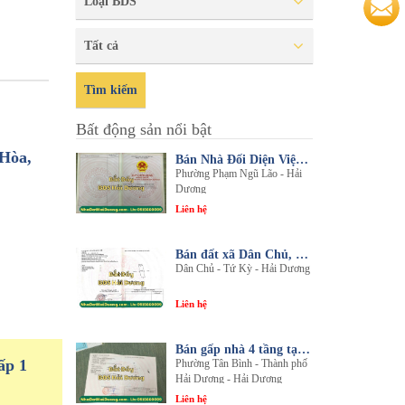
Loại BDS
Tất cả
Tìm kiếm
Bất động sản nổi bật
 Hòa,
Bán Nhà Đối Diện Viện Đa Khoa Hải Dương - Nội Thất Sang Trọng, Tiện Nghi
Phường Phạm Ngũ Lão - Hải
Dương
Liên hệ
Bán đất xã Dân Chủ, Tứ Kỳ, Hải Dương - Diện tích 214m2 - Mặt tiền 8.5m - nhadathaiduong.com
Dân Chủ - Tứ Kỳ - Hải Dương
Liên hệ
Bán gấp nhà 4 tầng tại khu đô thị An Phú 2 - Nội thất gỗ lim sang trọng
ấp 1
Phường Tân Bình - Thành phố
Hải Dương - Hải Dương
Liên hệ