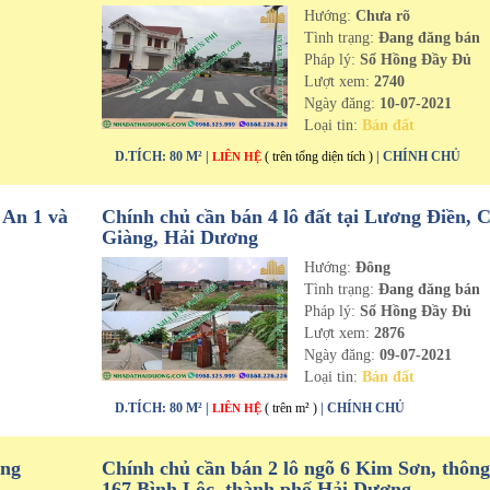
Hướng:
Chưa rõ
n
Tình trạng:
Đang đăng bán
Pháp lý:
Sổ Hồng Đầy Đủ
Lượt xem:
2740
Ngày đăng:
10-07-2021
Loại tin:
Bán đất
D.TÍCH: 80 M² |
( trên tổng diện tích )
| CHÍNH CHỦ
LIÊN HỆ
 An 1 và
Chính chủ cần bán 4 lô đất tại Lương Điền, 
Giàng, Hải Dương
Hướng:
Đông
n
Tình trạng:
Đang đăng bán
Pháp lý:
Sổ Hồng Đầy Đủ
Lượt xem:
2876
Ngày đăng:
09-07-2021
Loại tin:
Bán đất
D.TÍCH: 80 M² |
( trên m² )
| CHÍNH CHỦ
LIÊN HỆ
ưng
Chính chủ cần bán 2 lô ngõ 6 Kim Sơn, thông
167 Bình Lộc, thành phố Hải Dương