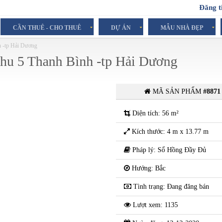
Đăng t
CẦN THUÊ - CHO THUÊ
DỰ ÁN
MẪU NHÀ ĐẸP
h -tp Hải Dương
 khu 5 Thanh Bình -tp Hải Dương
MÃ SẢN PHẨM
#8871
Diện tích: 56 m²
Kích thước: 4 m x 13.77 m
Pháp lý: Sổ Hồng Đầy Đủ
Hướng: Bắc
Tình trạng: Đang đăng bán
Lượt xem: 1135