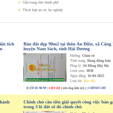
Gần trung tâm thành phố
Thich hợp an cư, lạc nghiệp
ện tích
Bán đất đẹp 90m2 tại thôn An Điền, xã Cộng
om
huyện Nam Sách, tỉnh Hải Dương
Hướng:
Chưa rõ
n
Tình trạng:
Đang đăng bán
Pháp lý:
Sổ Hồng Đầy Đủ
Lượt xem:
3030
Ngày đăng:
16-04-2023
Loại tin:
Bán đất
D.TÍCH: 90 M² |
( trên tổng diện tích )
| CHÍNH CHỦ
LIÊN HỆ
thành
Chính chủ cần tiền giải quyết công việc bán g
trong 3 lô đất sổ đỏ chính chủ