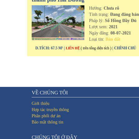
Hướng:
Chưa rõ
Tình trạng:
Đang đăng bá
Pháp lý:
Sổ Hồng Đầy Đủ
Lượt xem:
2021
Ngày đăng:
08-07-2021
Loại tin:
Bán đất
D.TÍCH: 67.5 M² |
( trên tổng diện tích )
| CHÍNH CHỦ
LIÊN HỆ
VỀ CHÚNG TÔI
Giới thiệu
Hợp tác truyền thông
Phân phối dự án
Bảo mật thông tin
CHÚNG TÔI Ở ĐÂY