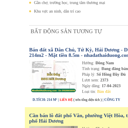
Gần chợ, trường học, trung tâm thương mại
Khu vực an ninh, dân trí cao
BẤT ĐỘNG SẢN TƯƠNG TỰ
Bán đất xã Dân Chủ, Tứ Kỳ, Hải Dương - Di
214m2 - Mặt tiền 8.5m - nhadathaiduong.c
Hướng:
Đông Nam
Tình trạng:
Đang đăng bá
Pháp lý:
Sổ Hồng Đầy Đủ
Lượt xem:
2373
Ngày đăng:
17-04-2023
Loại tin:
Bán đất
D.TÍCH: 214 M² |
( trên tổng diện tích )
| CÔNG TY
LIÊN HỆ
Cần bán lô đất phố Văn, phường Việt Hòa, 
phố Hải Dương