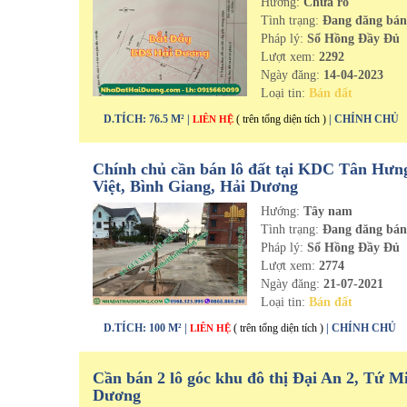
Hướng:
Chưa rõ
Tình trạng:
Đang đăng bá
Pháp lý:
Sổ Hồng Đầy Đủ
Lượt xem:
2292
Ngày đăng:
14-04-2023
Loại tin:
Bán đất
D.TÍCH: 76.5 M² |
( trên tổng diện tích )
| CHÍNH CHỦ
LIÊN HỆ
Chính chủ cần bán lô đất tại KDC Tân Hưn
Việt, Bình Giang, Hải Dương
Hướng:
Tây nam
Tình trạng:
Đang đăng bá
Pháp lý:
Sổ Hồng Đầy Đủ
Lượt xem:
2774
Ngày đăng:
21-07-2021
Loại tin:
Bán đất
D.TÍCH: 100 M² |
( trên tổng diện tích )
| CHÍNH CHỦ
LIÊN HỆ
Cần bán 2 lô góc khu đô thị Đại An 2, Tứ M
Dương