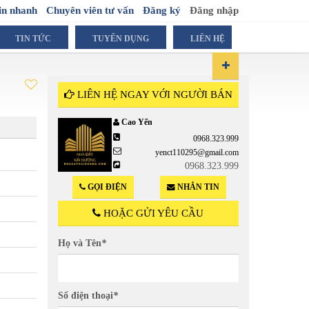
in nhanh
Chuyên viên tư vấn
Đăng ký
Đăng nhập
TIN TỨC
TUYỂN DỤNG
LIÊN HỆ
LIÊN HỆ NGAY VỚI NGƯỜI BÁN
Cao Yến
0968.323.999
yenct110295@gmail.com
0968.323.999
GỌI ĐIỆN
NHẮN TIN
HOẶC GỬI YÊU CẦU
Họ và Tên
*
Số điện thoại
*