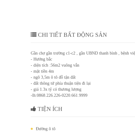
CHI TIẾT BẤT ĐỘNG SẢN
Gần chợ gần trường c1-c2 , gần UBND thanh bình , bệnh việ
- Hướng bắc
- diện tích :56m2 vuông vắn
- mặt tiền 4m
- ngõ 3,5m ô tô đỗ tận đất
- đất thông tứ phía thuận tiện đi lại
- giá 1.3x tỷ có thương lượng
-lh:0868.226.226-0220.661.9999
TIỆN ÍCH
Đường ô tô