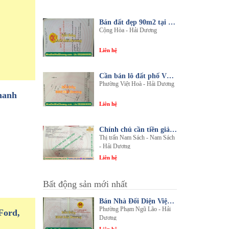
Bán đất đẹp 90m2 tại thôn An Điền, xã Cộng Hòa, huyện Nam Sách, tỉnh Hải Dương
Cộng Hòa - Hải Dương
Liên hệ
Cần bán lô đất phố Văn, phường Việt Hòa, thành phố Hải Dương
Phường Việt Hoà - Hải Dương
hanh
Liên hệ
Chính chủ cần tiền giải quyết công việc bán gấp 1 trong 3 lô đất sổ đỏ chính chủ
Thị trấn Nam Sách - Nam Sách
- Hải Dương
Liên hệ
Bất động sản mới nhất
Bán Nhà Đối Diện Viện Đa Khoa Hải Dương - Nội Thất Sang Trọng, Tiện Nghi
Phường Phạm Ngũ Lão - Hải
Ford,
Dương