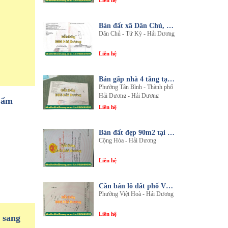
Liên hệ
Bán đất xã Dân Chủ, Tứ Kỳ, Hải Dương - Diện tích 214m2 - Mặt tiền 8.5m - nhadathaiduong.com
Dân Chủ - Tứ Kỳ - Hải Dương
Liên hệ
Bán gấp nhà 4 tầng tại khu đô thị An Phú 2 - Nội thất gỗ lim sang trọng
Phường Tân Bình - Thành phố
Hải Dương - Hải Dương
Cẩm
Liên hệ
Bán đất đẹp 90m2 tại thôn An Điền, xã Cộng Hòa, huyện Nam Sách, tỉnh Hải Dương
Cộng Hòa - Hải Dương
Liên hệ
Cần bán lô đất phố Văn, phường Việt Hòa, thành phố Hải Dương
Phường Việt Hoà - Hải Dương
Liên hệ
 sang