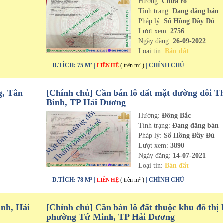
Hướng:
Chưa rõ
n
Tình trạng:
Đang đăng bán
Pháp lý:
Sổ Hồng Đầy Đủ
Lượt xem:
2756
Ngày đăng:
26-09-2022
Loại tin:
Bán đất
D.TÍCH: 75 M² |
( trên m² )
| CHÍNH CHỦ
LIÊN HỆ
g, Tân
[Chính chủ] Cần bán lô đất mặt đường đôi T
Bình, TP Hải Dương
Hướng:
Đông Bắc
n
Tình trạng:
Đang đăng bán
Pháp lý:
Sổ Hồng Đầy Đủ
Lượt xem:
3890
Ngày đăng:
14-07-2021
Loại tin:
Bán đất
D.TÍCH: 78 M² |
( trên m² )
| CHÍNH CHỦ
LIÊN HỆ
inh, Hải
[Chính chủ] Cần bán lô đất thuộc khu đô thị 
phường Tứ Minh, TP Hải Dương