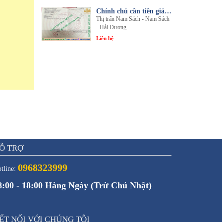
Chính chủ cần tiền giải quyết công việc bán gấp 1 trong 3 lô đất sổ đỏ chính chủ
Thị trấn Nam Sách - Nam Sách
- Hải Dương
Liên hệ
Ỗ TRỢ
0968323999
tline:
8:00 - 18:00 Hàng Ngày (Trừ Chủ Nhật)
ẾT NỐI VỚI CHÚNG TÔI