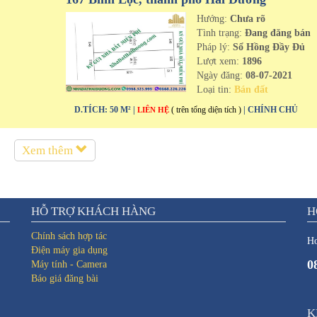
Hướng:
Chưa rõ
n
Tình trạng:
Đang đăng bán
Pháp lý:
Sổ Hồng Đầy Đủ
Lượt xem:
1896
Ngày đăng:
08-07-2021
Loại tin:
Bán đất
D.TÍCH: 50 M² |
( trên tổng diện tích )
| CHÍNH CHỦ
LIÊN HỆ
Xem thêm
HỖ TRỢ KHÁCH HÀNG
H
Chính sách hợp tác
Ho
Điện máy gia dụng
0
Máy tính - Camera
Báo giá đăng bài
K