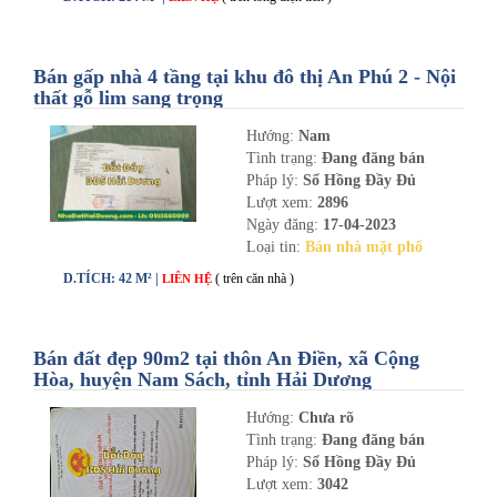
Bán gấp nhà 4 tầng tại khu đô thị An Phú 2 - Nội
thất gỗ lim sang trọng
Hướng:
Nam
Tình trạng:
Đang đăng bán
Pháp lý:
Sổ Hồng Đầy Đủ
Lượt xem:
2896
Ngày đăng:
17-04-2023
Loại tin:
Bán nhà mặt phố
D.TÍCH: 42 M² |
( trên căn nhà )
LIÊN HỆ
Bán đất đẹp 90m2 tại thôn An Điền, xã Cộng
Hòa, huyện Nam Sách, tỉnh Hải Dương
Hướng:
Chưa rõ
Tình trạng:
Đang đăng bán
Pháp lý:
Sổ Hồng Đầy Đủ
Lượt xem:
3042