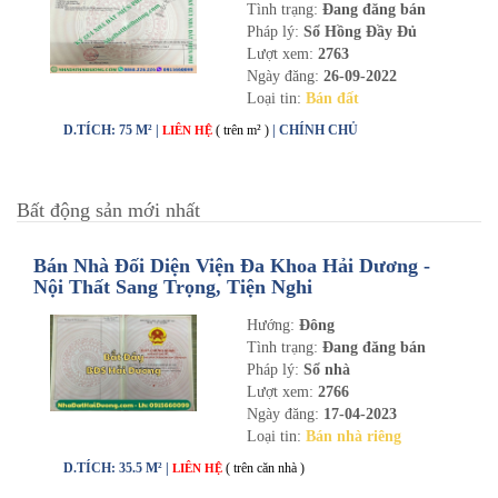
Tình trạng:
Đang đăng bán
Pháp lý:
Sổ Hồng Đầy Đủ
Lượt xem:
2763
Ngày đăng:
26-09-2022
Loại tin:
Bán đất
D.TÍCH: 75 M² |
( trên m² )
| CHÍNH CHỦ
LIÊN HỆ
Bất động sản mới nhất
Bán Nhà Đối Diện Viện Đa Khoa Hải Dương -
Nội Thất Sang Trọng, Tiện Nghi
Hướng:
Đông
Tình trạng:
Đang đăng bán
Pháp lý:
Sổ nhà
Lượt xem:
2766
Ngày đăng:
17-04-2023
Loại tin:
Bán nhà riêng
D.TÍCH: 35.5 M² |
( trên căn nhà )
LIÊN HỆ