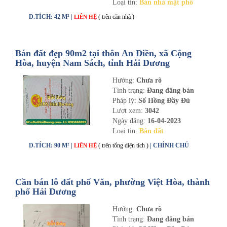
Loại tin:
Bán nhà mặt phố
D.TÍCH: 42 M² |
( trên căn nhà )
LIÊN HỆ
Bán đất đẹp 90m2 tại thôn An Điền, xã Cộng
Hòa, huyện Nam Sách, tỉnh Hải Dương
Hướng:
Chưa rõ
Tình trạng:
Đang đăng bán
Pháp lý:
Sổ Hồng Đầy Đủ
Lượt xem:
3042
Ngày đăng:
16-04-2023
Loại tin:
Bán đất
D.TÍCH: 90 M² |
( trên tổng diện tích )
| CHÍNH CHỦ
LIÊN HỆ
Cần bán lô đất phố Văn, phường Việt Hòa, thành
phố Hải Dương
Hướng:
Chưa rõ
Tình trạng:
Đang đăng bán