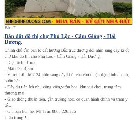
Bán đất
Bán đất đô thị chợ Phú Lộc - Cẩm Giàng - Hải
Dương.
Chính chủ cần bán lô đất hướng Bắc trục đường đôi nhìn sang dãy ki ốt
chợ khu đô thị chợ Phú Lộc - Cẩm Giàng - Hải Dương.
- Diện tích: 81m2
- Mặt tiền: 4,5m
- Vị trí: Lô Lk07-24 nhìn sang dãy ki ốt của chợ thuận tiện kinh doanh,
buôn bán.
- Đầy đủ tiện ích như công viên,vườn hoa, khu vui chơi, trung tâm
thương mại.
- Giao thông thuận tiện, gần trường học, cơ quan hành chính và tram y
tế...
- Giá bán liên hệ: Mr Trúc 0868.226.226
Trân trọng!!!