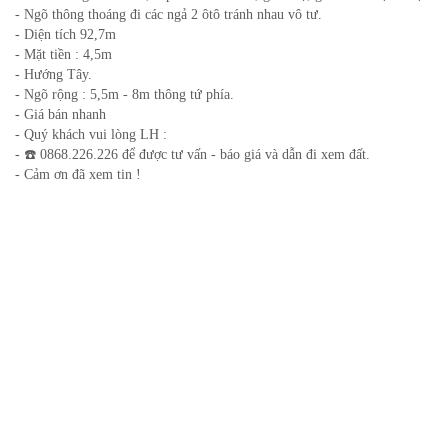
- Ngõ thông thoáng đi các ngả 2 ôtô tránh nhau vô tư.
- Diện tích 92,7m
- Mặt tiền : 4,5m
- Hướng Tây.
- Ngõ rộng : 5,5m - 8m thông tứ phía.
- Giá bán nhanh
- Quý khách vui lòng LH :
- ☎️ 0868.226.226 để được tư vấn - báo giá và dẫn đi xem đất.
- Cảm ơn đã xem tin !