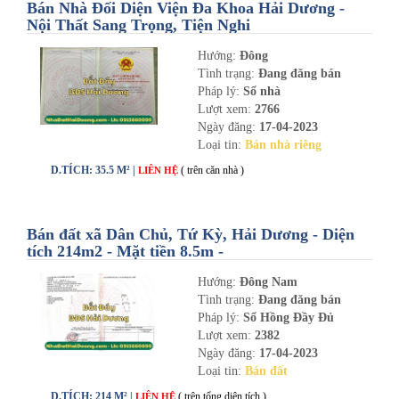
Bán Nhà Đối Diện Viện Đa Khoa Hải Dương -
Nội Thất Sang Trọng, Tiện Nghi
Hướng:
Đông
Tình trạng:
Đang đăng bán
Pháp lý:
Sổ nhà
Lượt xem:
2766
Ngày đăng:
17-04-2023
Loại tin:
Bán nhà riêng
D.TÍCH: 35.5 M² |
( trên căn nhà )
LIÊN HỆ
Bán đất xã Dân Chủ, Tứ Kỳ, Hải Dương - Diện
tích 214m2 - Mặt tiền 8.5m -
nhadathaiduong.com
Hướng:
Đông Nam
Tình trạng:
Đang đăng bán
Pháp lý:
Sổ Hồng Đầy Đủ
Lượt xem:
2382
Ngày đăng:
17-04-2023
Loại tin:
Bán đất
D.TÍCH: 214 M² |
( trên tổng diện tích )
LIÊN HỆ