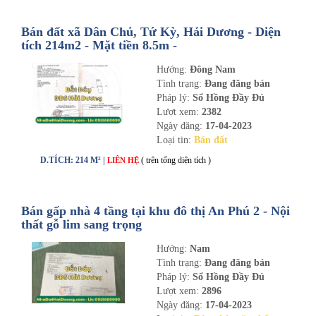
Bán đất xã Dân Chủ, Tứ Kỳ, Hải Dương - Diện
tích 214m2 - Mặt tiền 8.5m -
nhadathaiduong.com
Hướng:
Đông Nam
Tình trạng:
Đang đăng bán
Pháp lý:
Sổ Hồng Đầy Đủ
Lượt xem:
2382
Ngày đăng:
17-04-2023
Loại tin:
Bán đất
D.TÍCH: 214 M² |
( trên tổng diện tích )
LIÊN HỆ
Bán gấp nhà 4 tầng tại khu đô thị An Phú 2 - Nội
thất gỗ lim sang trọng
Hướng:
Nam
Tình trạng:
Đang đăng bán
Pháp lý:
Sổ Hồng Đầy Đủ
Lượt xem:
2896
Ngày đăng:
17-04-2023