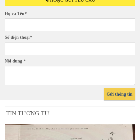
HOẶC GỬI YÊU CẦU
Họ và Tên
*
Số điện thoại
*
Nội dung
*
Gửi thông tin
TIN TƯƠNG TỰ