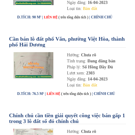
Ngày đăng:
16-04-2023
Loại tin:
Bán đất
D.TÍCH: 90 M² |
( trên tổng diện tích )
| CHÍNH CHỦ
LIÊN HỆ
Cần bán lô đất phố Văn, phường Việt Hòa, thành
phố Hải Dương
Hướng:
Chưa rõ
Tình trạng:
Đang đăng bán
Pháp lý:
Sổ Hồng Đầy Đủ
Lượt xem:
2303
Ngày đăng:
14-04-2023
Loại tin:
Bán đất
D.TÍCH: 76.5 M² |
( trên tổng diện tích )
| CHÍNH CHỦ
LIÊN HỆ
Chính chủ cần tiền giải quyết công việc bán gấp 1
trong 3 lô đất sổ đỏ chính chủ
Hướng:
Chưa rõ