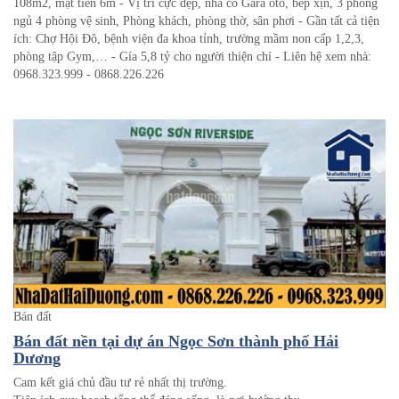
108m2, mặt tiền 6m - Vị trí cực đẹp, nhà có Gara oto, bếp xịn, 3 phòng
ngủ 4 phòng vệ sinh, Phòng khách, phòng thờ, sân phơi - Gần tất cả tiện
ích: Chợ Hội Đô, bệnh viện đa khoa tỉnh, trường mầm non cấp 1,2,3,
phòng tập Gym,… - Gía 5,8 tỷ cho người thiện chí - Liên hệ xem nhà:
0968.323.999 - 0868.226.226
Bán đất
Bán đất nền tại dự án Ngọc Sơn thành phố Hải
Dương
Cam kết giá chủ đầu tư rẻ nhất thị trường.