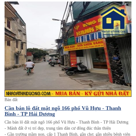
Bán đất
Cần bán lô đất mặt ngõ 166 phố Vũ Hựu - Thanh
Bình - TP Hải Dương
Cần bán lô đất mặt ngõ 166 phố Vũ Hựu - Thanh Bình - TP Hải Dương
- Mảnh đất ở vị trí đẹp, trung tâm dân cư đông đúc thân thiện
- Gần trường mầm non, cấp 1 Thanh Bình, gần chợ, gần nhiều bệnh viện