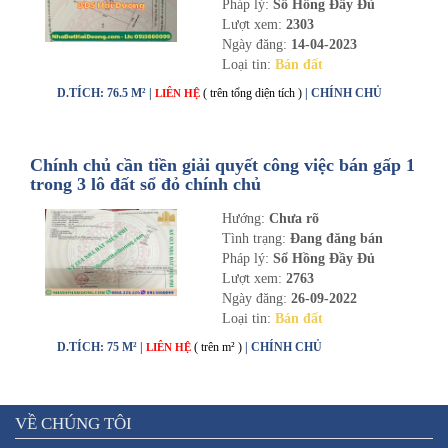
Pháp lý:
Sổ Hồng Đầy Đủ
Lượt xem:
2303
Ngày đăng:
14-04-2023
Loại tin:
Bán đất
D.TÍCH: 76.5 M² |
( trên tổng diện tích )
| CHÍNH CHỦ
LIÊN HỆ
Chính chủ cần tiền giải quyết công việc bán gấp 1
trong 3 lô đất sổ đỏ chính chủ
Hướng:
Chưa rõ
Tình trạng:
Đang đăng bán
Pháp lý:
Sổ Hồng Đầy Đủ
Lượt xem:
2763
Ngày đăng:
26-09-2022
Loại tin:
Bán đất
D.TÍCH: 75 M² |
( trên m² )
| CHÍNH CHỦ
LIÊN HỆ
VỀ CHÚNG TÔI