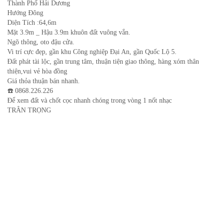
Thành Phố Hải Dương
Hướng Đông
Diện Tích :64,6m
Mặt 3.9m _ Hậu 3.9m khuôn đất vuông vắn.
Ngõ thông, oto đậu cửa.
Vi trí cực đẹp, gần khu Công nghiệp Đại An, gần Quốc Lộ 5.
Đất phát tài lộc, gần trung tâm, thuận tiện giao thông, hàng xóm thân
thiện,vui vẻ hòa đồng
Giá thỏa thuận bán nhanh.
☎️ 0868.226.226
Để xem đất và chốt cọc nhanh chóng trong vòng 1 nốt nhạc
TRÂN TRỌNG