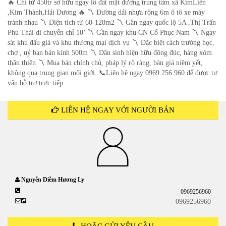
🔥 Chỉ từ 450tr sở hữu ngay lô đất mặt đường trung tâm xã KimLiên
,Kim Thành,Hải Dương 🔥 〽 Đường dải nhựa rộng 6m ô tô xe máy
tránh nhau 〽️ Diện tích từ 60-128m2 〽 Gần ngay quốc lộ 5A ,Thị Trấn
Phú Thái di chuyển chỉ 10’ 〽 Gần ngay khu CN Cổ Phục Nam 〽 Ngay
sát khu đấu giá và khu thương mại dịch vụ 〽 Đặc biệt cách trường học,
chợ , uỷ ban bán kính 500m 〽 Dân sinh hiện hữu đông đúc, hàng xóm
thân thiện 〽 Mua bán chính chủ, pháp lý rõ ràng, bán giá niêm yết,
không qua trung gian môi giới. 📞Liên hệ ngay 0969.256.960 để được tư
vấn hỗ trợ trực tiếp
LIÊN HỆ NGAY VỚI NGƯỜI BÁN
Nguyễn Diễm Hương Ly
0969256960
0969256960