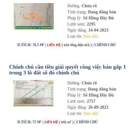
Hướng:
Chưa rõ
Tình trạng:
Đang đăng bán
Pháp lý:
Sổ Hồng Đầy Đủ
Lượt xem:
2295
Ngày đăng:
14-04-2023
Loại tin:
Bán đất
D.TÍCH: 76.5 M² |
( trên tổng diện tích )
| CHÍNH CHỦ
LIÊN HỆ
Chính chủ cần tiền giải quyết công việc bán gấp 1
trong 3 lô đất sổ đỏ chính chủ
Hướng:
Chưa rõ
Tình trạng:
Đang đăng bán
Pháp lý:
Sổ Hồng Đầy Đủ
Lượt xem:
2757
Ngày đăng:
26-09-2022
Loại tin:
Bán đất
D.TÍCH: 75 M² |
( trên m² )
| CHÍNH CHỦ
LIÊN HỆ