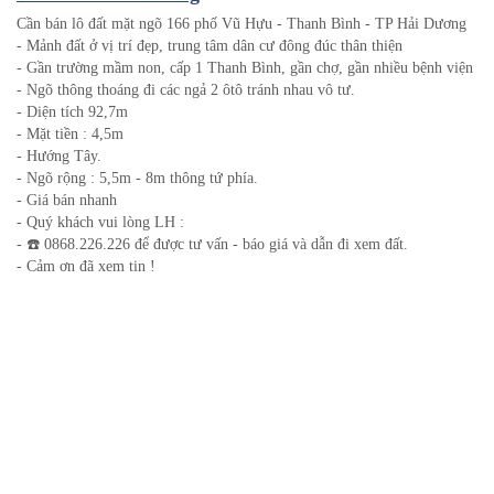
Cần bán lô đất mặt ngõ 166 phố Vũ Hựu - Thanh Bình - TP Hải Dương
- Mảnh đất ở vị trí đẹp, trung tâm dân cư đông đúc thân thiện
- Gần trường mầm non, cấp 1 Thanh Bình, gần chợ, gần nhiều bệnh viện
- Ngõ thông thoáng đi các ngả 2 ôtô tránh nhau vô tư.
- Diện tích 92,7m
- Mặt tiền : 4,5m
- Hướng Tây.
- Ngõ rộng : 5,5m - 8m thông tứ phía.
- Giá bán nhanh
- Quý khách vui lòng LH :
- ☎️ 0868.226.226 để được tư vấn - báo giá và dẫn đi xem đất.
- Cảm ơn đã xem tin !