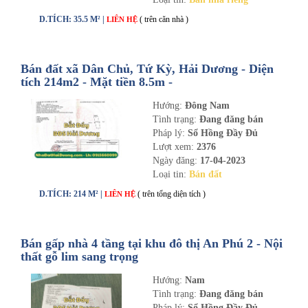
D.TÍCH: 35.5 M² |
( trên căn nhà )
LIÊN HỆ
Bán đất xã Dân Chủ, Tứ Kỳ, Hải Dương - Diện
tích 214m2 - Mặt tiền 8.5m -
nhadathaiduong.com
Hướng:
Đông Nam
Tình trạng:
Đang đăng bán
Pháp lý:
Sổ Hồng Đầy Đủ
Lượt xem:
2376
Ngày đăng:
17-04-2023
Loại tin:
Bán đất
D.TÍCH: 214 M² |
( trên tổng diện tích )
LIÊN HỆ
Bán gấp nhà 4 tầng tại khu đô thị An Phú 2 - Nội
thất gỗ lim sang trọng
Hướng:
Nam
Tình trạng:
Đang đăng bán
Pháp lý:
Sổ Hồng Đầy Đủ