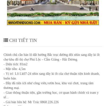
m
Bán đất đô thị chợ Phú Lộc - Cẩm
Giàng - Hải Dương.
CHI TIẾT TIN
Chính chủ cần bán lô đất hướng Bắc trục đường đôi nhìn sang dãy ki ốt
chợ khu đô thị chợ Phú Lộc - Cẩm Giàng - Hải Dương.
- Diện tích: 81m2
- Mặt tiền: 4,5m
- Vị trí: Lô Lk07-24 nhìn sang dãy ki ốt của chợ thuận tiện kinh doanh,
buôn bán.
- Đầy đủ tiện ích như công viên,vườn hoa, khu vui chơi, trung tâm
thương mại.
- Giao thông thuận tiện, gần trường học, cơ quan hành chính và tram y
tế...
- Giá bán liên hệ: Mr Trúc 0868.226.226