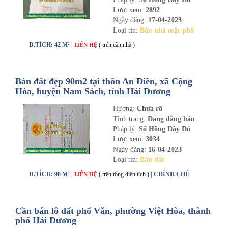
Lượt xem:
2892
Ngày đăng:
17-04-2023
Loại tin:
Bán nhà mặt phố
D.TÍCH: 42 M² |
( trên căn nhà )
LIÊN HỆ
Bán đất đẹp 90m2 tại thôn An Điền, xã Cộng
Hòa, huyện Nam Sách, tỉnh Hải Dương
Hướng:
Chưa rõ
Tình trạng:
Đang đăng bán
Pháp lý:
Sổ Hồng Đầy Đủ
Lượt xem:
3034
Ngày đăng:
16-04-2023
Loại tin:
Bán đất
D.TÍCH: 90 M² |
( trên tổng diện tích )
| CHÍNH CHỦ
LIÊN HỆ
Cần bán lô đất phố Văn, phường Việt Hòa, thành
phố Hải Dương