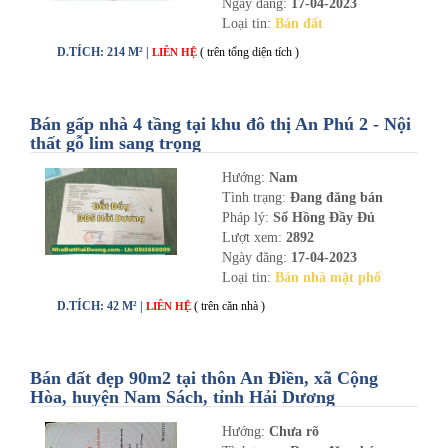
Ngày đăng:
17-04-2023
Loại tin:
Bán đất
D.TÍCH: 214 M² |
( trên tổng diện tích )
LIÊN HỆ
Bán gấp nhà 4 tầng tại khu đô thị An Phú 2 - Nội
thất gỗ lim sang trọng
Hướng:
Nam
Tình trạng:
Đang đăng bán
Pháp lý:
Sổ Hồng Đầy Đủ
Lượt xem:
2892
Ngày đăng:
17-04-2023
Loại tin:
Bán nhà mặt phố
D.TÍCH: 42 M² |
( trên căn nhà )
LIÊN HỆ
Bán đất đẹp 90m2 tại thôn An Điền, xã Cộng
Hòa, huyện Nam Sách, tỉnh Hải Dương
Hướng:
Chưa rõ