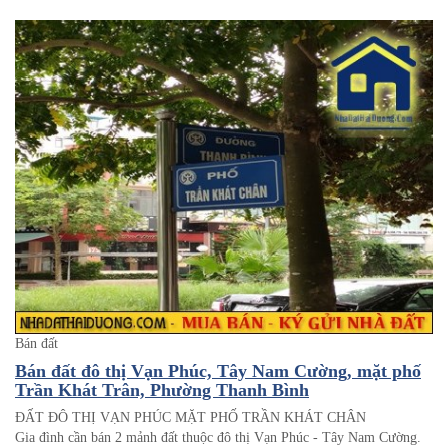
Bán đất
Bán đất đô thị Vạn Phúc, Tây Nam Cường, mặt phố
Trần Khát Trân, Phường Thanh Bình
ĐẤT ĐÔ THỊ VẠN PHÚC MẶT PHỐ TRẦN KHÁT CHÂN
Gia đình cần bán 2 mảnh đất thuộc đô thị Vạn Phúc - Tây Nam Cường.