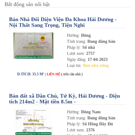
Bất động sản nổi bật
Bán Nhà Đối Diện Viện Đa Khoa Hải Dương -
Nội Thất Sang Trọng, Tiện Nghi
Hướng:
Đông
Tình trạng:
Đang đăng bán
Pháp lý:
Sổ nhà
Lượt xem:
2757
Ngày đăng:
17-04-2023
Loại tin:
Bán nhà riêng
D.TÍCH: 35.5 M² |
( trên căn nhà )
LIÊN HỆ
Bán đất xã Dân Chủ, Tứ Kỳ, Hải Dương - Diện
tích 214m2 - Mặt tiền 8.5m -
nhadathaiduong.com
Hướng:
Đông Nam
Tình trạng:
Đang đăng bán
Pháp lý:
Sổ Hồng Đầy Đủ
Lượt xem:
2376