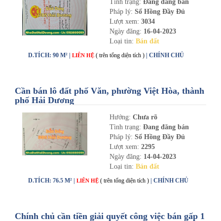
Tình trạng:
Đang đăng bán
Pháp lý:
Sổ Hồng Đầy Đủ
Lượt xem:
3034
Ngày đăng:
16-04-2023
Loại tin:
Bán đất
D.TÍCH: 90 M² |
( trên tổng diện tích )
| CHÍNH CHỦ
LIÊN HỆ
Cần bán lô đất phố Văn, phường Việt Hòa, thành
phố Hải Dương
Hướng:
Chưa rõ
Tình trạng:
Đang đăng bán
Pháp lý:
Sổ Hồng Đầy Đủ
Lượt xem:
2295
Ngày đăng:
14-04-2023
Loại tin:
Bán đất
D.TÍCH: 76.5 M² |
( trên tổng diện tích )
| CHÍNH CHỦ
LIÊN HỆ
Chính chủ cần tiền giải quyết công việc bán gấp 1