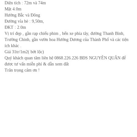
Diện tích : 72m và 74m
Mặt 4.0m
Hướng Bắc và Đông
Đường vỉa hè : 9,50m,
ĐKT : 2.0m
Vị trí đẹp , gần rạp chiếu phim , bến xe phía tây, đường Thanh Bình,
Trường Chinh, gần vườn hoa Hướng Dương của Thành Phố và các tiện
ích khác .
Giá 31tr/1m2( bớt lộc)
Quý khách quan tâm liên hệ 0868.226.226 BĐS NGUYÊN QUÂN để
được tư vấn miễn phí & dẫn xem đất
Trân trọng cảm ơn !