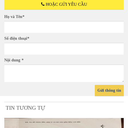
HOẶC GỬI YÊU CẦU
Họ và Tên
*
Số điện thoại
*
Nội dung
*
Gửi thông tin
TIN TƯƠNG TỰ