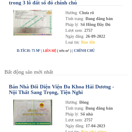
trong 3 lô đất sổ đỏ chính chủ
Hướng:
Chưa rõ
Tình trạng:
Đang đăng bán
Pháp lý:
Sổ Hồng Đầy Đủ
Lượt xem:
2757
Ngày đăng:
26-09-2022
Loại tin:
Bán đất
D.TÍCH: 75 M² |
( trên m² )
| CHÍNH CHỦ
LIÊN HỆ
Bất động sản mới nhất
Bán Nhà Đối Diện Viện Đa Khoa Hải Dương -
Nội Thất Sang Trọng, Tiện Nghi
Hướng:
Đông
Tình trạng:
Đang đăng bán
Pháp lý:
Sổ nhà
Lượt xem:
2757
Ngày đăng:
17-04-2023
Loại tin:
Bán nhà riêng