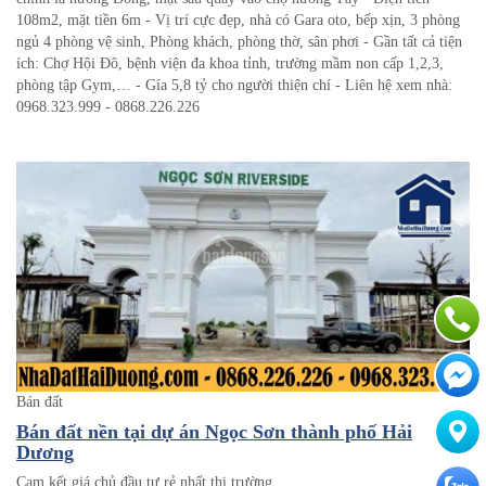
108m2, mặt tiền 6m - Vị trí cực đẹp, nhà có Gara oto, bếp xịn, 3 phòng
ngủ 4 phòng vệ sinh, Phòng khách, phòng thờ, sân phơi - Gần tất cả tiện
ích: Chợ Hội Đô, bệnh viện đa khoa tỉnh, trường mầm non cấp 1,2,3,
phòng tập Gym,… - Gía 5,8 tỷ cho người thiện chí - Liên hệ xem nhà:
0968.323.999 - 0868.226.226
Bán đất
Bán đất nền tại dự án Ngọc Sơn thành phố Hải
Dương
Cam kết giá chủ đầu tư rẻ nhất thị trường.