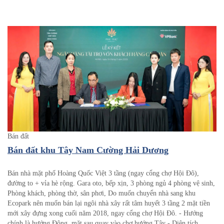
Bán đất
Bán đất khu Tây Nam Cường Hải Dương
Bán nhà mặt phố Hoàng Quốc Việt 3 tầng (ngay cổng chợ Hội Đô),
đường to + vỉa hè rộng. Gara oto, bếp xịn, 3 phòng ngủ 4 phòng vệ sinh,
Phòng khách, phòng thờ, sân phơi, Do muốn chuyển nhà sang khu
Ecopark nên muốn bán lại ngôi nhà xây rất tâm huyết 3 tầng 2 mặt tiền
mới xây đựng xong cuối năm 2018, ngay cổng chợ Hội Đô. - Hướng
chính là hướng Đông, mặt sau quay vào chợ hướng Tây - Diện tích