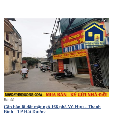
Bán đất
Cần bán lô đất mặt ngõ 166 phố Vũ Hựu - Thanh
Bình - TP Hải Dương