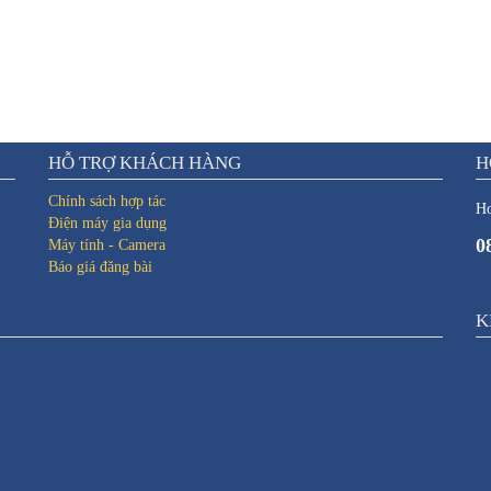
HỖ TRỢ KHÁCH HÀNG
H
Chính sách hợp tác
Ho
Điện máy gia dụng
0
Máy tính - Camera
Báo giá đăng bài
K