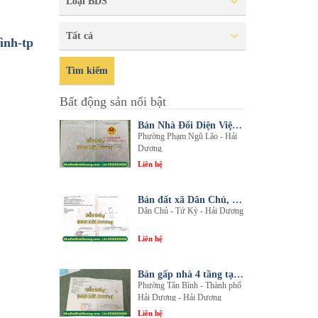
Loại BDS
Tất cả
̀nh-tp
Tìm kiếm
Bất động sản nổi bật
Bán Nhà Đối Diện Viện Đa Khoa Hải Dương - Nội Thất Sang Trọng, Tiện Nghi
Phường Phạm Ngũ Lão - Hải
Dương
Liên hệ
Bán đất xã Dân Chủ, Tứ Kỳ, Hải Dương - Diện tích 214m2 - Mặt tiền 8.5m - nhadathaiduong.com
Dân Chủ - Tứ Kỳ - Hải Dương
Liên hệ
Bán gấp nhà 4 tầng tại khu đô thị An Phú 2 - Nội thất gỗ lim sang trọng
Phường Tân Bình - Thành phố
Hải Dương - Hải Dương
Liên hệ