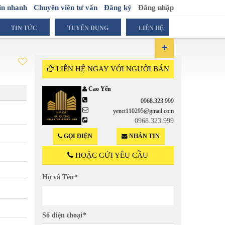
in nhanh
Chuyên viên tư vấn
Đăng ký
Đăng nhập
TIN TỨC
TUYỂN DỤNG
LIÊN HỆ
LIÊN HỆ NGAY VỚI NGƯỜI BÁN
Cao Yến
Liên h
0968.323.999
yenct110295@gmail.com
0968.323.999
GỌI ĐIỆN
NHẮN TIN
HOẶC GỬI YÊU CẦU
Họ và Tên
*
Số điện thoại
*