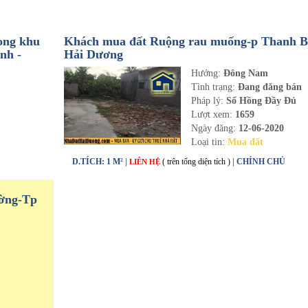
rong khu
Khách mua đất Ruộng rau muống-p Thanh Bi
nh -
Hải Dương
Hướng:
Đông Nam
n
Tình trạng:
Đang đăng bán
Pháp lý:
Sổ Hồng Đầy Đủ
Lượt xem:
1659
Ngày đăng:
12-06-2020
Loại tin:
Mua đất
D.TÍCH: 1 M² |
( trên tổng diện tích )
| CHÍNH CHỦ
LIÊN HỆ
ờng-Tp
n