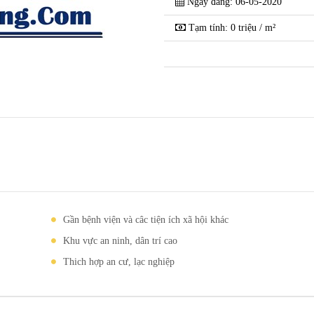
Ngày đăng: 06-05-2020
c lk8-Khu vsip cẩm
Tạm tính: 0 triệu / m²
Em có khách quan t
giàng -Hải Dương
Gần bệnh viện và câc tiện ích xã hội khác
Khu vực an ninh, dân trí cao
Thich hợp an cư, lạc nghiệp