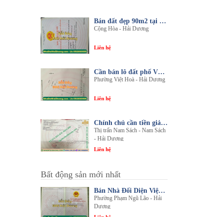
Bán đất đẹp 90m2 tại thôn An Điền, xã Cộng Hòa, huyện Nam Sách, tỉnh Hải Dương
Cộng Hòa - Hải Dương
Liên hệ
Cần bán lô đất phố Văn, phường Việt Hòa, thành phố Hải Dương
Phường Việt Hoà - Hải Dương
Liên hệ
Chính chủ cần tiền giải quyết công việc bán gấp 1 trong 3 lô đất sổ đỏ chính chủ
Thị trấn Nam Sách - Nam Sách
- Hải Dương
Liên hệ
Bất động sản mới nhất
Bán Nhà Đối Diện Viện Đa Khoa Hải Dương - Nội Thất Sang Trọng, Tiện Nghi
Phường Phạm Ngũ Lão - Hải
Dương