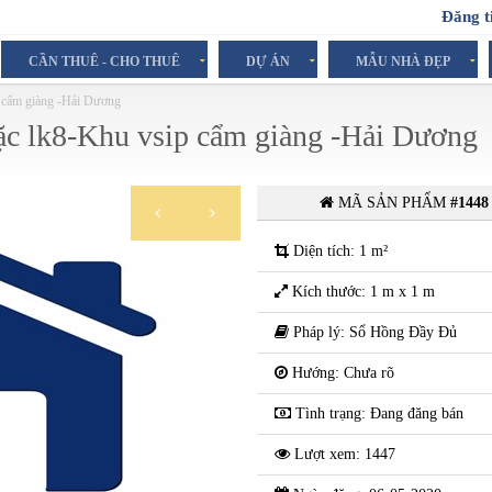
Đăng t
CẦN THUÊ - CHO THUÊ
DỰ ÁN
MẪU NHÀ ĐẸP
p cẩm giàng -Hải Dương
ặc lk8-Khu vsip cẩm giàng -Hải Dương
MÃ SẢN PHẨM
#1448
Liên hệ
Diện tích: 1 m²
Kích thước: 1 m x 1 m
Pháp lý: Sổ Hồng Đầy Đủ
Hướng: Chưa rõ
Tình trạng: Đang đăng bán
Lượt xem: 1447