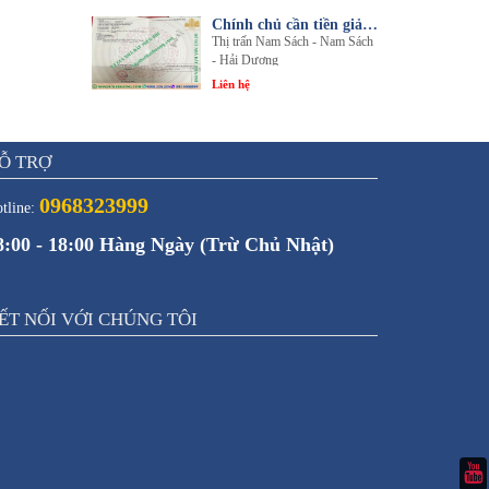
Chính chủ cần tiền giải quyết công việc bán gấp 1 trong 3 lô đất sổ đỏ chính chủ
Thị trấn Nam Sách - Nam Sách
- Hải Dương
Liên hệ
Ỗ TRỢ
0968323999
tline:
8:00 - 18:00 Hàng Ngày (Trừ Chủ Nhật)
ẾT NỐI VỚI CHÚNG TÔI