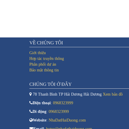
VỀ CHÚNG TÔI
Giới thiệu
Hợp tác truyền thông
Phân phối dự án
Bảo mật thông tin
CHÚNG TÔI Ở ĐÂY
78 Thanh Bình TP Hải Dương Hải Dương
Xem bản đồ
Điện thoại
:
0968323999
Di động
:
0968323999
Website
:
NhaDatHaiDuong.com
Email
:
hotro@nhadathaiduong.com