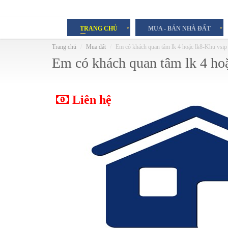
TRANG CHỦ
MUA - BÁN NHÀ ĐẤT
Trang chủ
Mua đất
Em có khách quan tâm lk 4 hoặc lk8-Khu vsi
Em có khách quan tâm lk 4 ho
Liên hệ