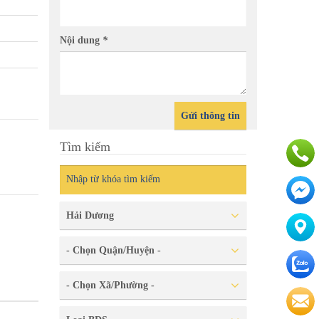
Em có k
giàng -
Nội dung
*
âm lk 4 hoặc lk8-Khu vsip cẩm
Gửi thông tin
Tìm kiếm
Hải Dương
- Chọn Quận/Huyện -
- Chọn Xã/Phường -