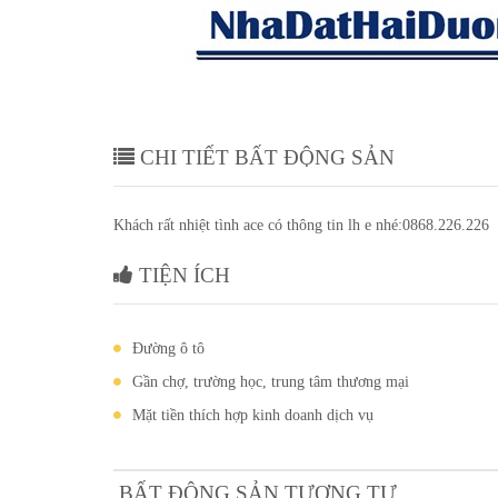
sip cẩm
Em có khách quan tâm lk 4 hoặ
giàng -Hải Dương
CHI TIẾT BẤT ĐỘNG SẢN
Khách rất nhiệt tình ace có thông tin lh e nhé:0868.226.226
TIỆN ÍCH
Đường ô tô
Gần chợ, trường học, trung tâm thương mại
Mặt tiền thích hợp kinh doanh dịch vụ
BẤT ĐỘNG SẢN TƯƠNG TỰ