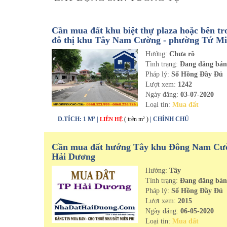
Cần mua đất khu biệt thự plaza hoặc bên t
đô thị khu Tây Nam Cường - phường Tứ Mi
thành phố Hải Dương
Hướng:
Chưa rõ
Tình trạng:
Đang đăng bá
Pháp lý:
Sổ Hồng Đầy Đủ
Lượt xem:
1242
Ngày đăng:
03-07-2020
Loại tin:
Mua đất
D.TÍCH: 1 M² |
( trên m² )
| CHÍNH CHỦ
LIÊN HỆ
Cần mua đất hướng Tây khu Đông Nam Cư
Hải Dương
Hướng:
Tây
Tình trạng:
Đang đăng bá
Pháp lý:
Sổ Hồng Đầy Đủ
Lượt xem:
2015
Ngày đăng:
06-05-2020
Loại tin:
Mua đất