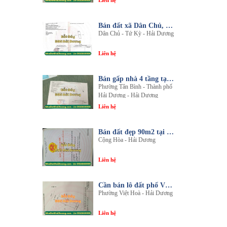
Liên hệ
Bán đất xã Dân Chủ, Tứ Kỳ, Hải Dương - Diện tích 214m2 - Mặt tiền 8.5m - nhadathaiduong.com
Dân Chủ - Tứ Kỳ - Hải Dương
Liên hệ
Bán gấp nhà 4 tầng tại khu đô thị An Phú 2 - Nội thất gỗ lim sang trọng
Phường Tân Bình - Thành phố
Hải Dương - Hải Dương
Liên hệ
Bán đất đẹp 90m2 tại thôn An Điền, xã Cộng Hòa, huyện Nam Sách, tỉnh Hải Dương
Cộng Hòa - Hải Dương
Liên hệ
Cần bán lô đất phố Văn, phường Việt Hòa, thành phố Hải Dương
Phường Việt Hoà - Hải Dương
Liên hệ