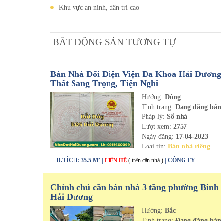
Khu vực an ninh, dân trí cao
BẤT ĐỘNG SẢN TƯƠNG TỰ
Bán Nhà Đối Diện Viện Đa Khoa Hải Dương 
Thất Sang Trọng, Tiện Nghi
Hướng:
Đông
Tình trạng:
Đang đăng bá
Pháp lý:
Sổ nhà
Lượt xem:
2757
Ngày đăng:
17-04-2023
Loại tin:
Bán nhà riêng
D.TÍCH: 35.5 M² |
( trên căn nhà )
| CÔNG TY
LIÊN HỆ
Chính chủ cần bán nhà 3 tầng phường Bình
Hải Dương
Hướng:
Bắc
Tình trạng:
Đang đăng bá