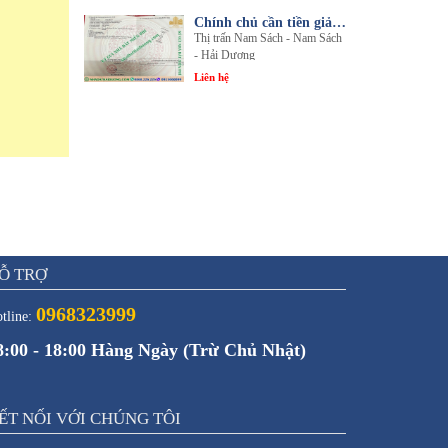
Chính chủ cần tiền giải quyết công việc bán gấp 1 trong 3 lô đất sổ đỏ chính chủ
Thị trấn Nam Sách - Nam Sách
- Hải Dương
Liên hệ
Ỗ TRỢ
0968323999
tline:
8:00 - 18:00 Hàng Ngày (Trừ Chủ Nhật)
ẾT NỐI VỚI CHÚNG TÔI