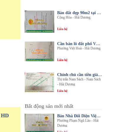
Bán đất đẹp 90m2 tại thôn An Điền, xã Cộng Hòa, huyện Nam Sách, tỉnh Hải Dương
Cộng Hòa - Hải Dương
Liên hệ
Cần bán lô đất phố Văn, phường Việt Hòa, thành phố Hải Dương
Phường Việt Hoà - Hải Dương
Liên hệ
Chính chủ cần tiền giải quyết công việc bán gấp 1 trong 3 lô đất sổ đỏ chính chủ
Thị trấn Nam Sách - Nam Sách
- Hải Dương
Liên hệ
Bất động sản mới nhất
P HD
Bán Nhà Đối Diện Viện Đa Khoa Hải Dương - Nội Thất Sang Trọng, Tiện Nghi
Phường Phạm Ngũ Lão - Hải
Dương