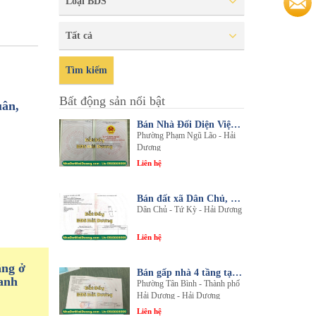
Loại BDS
Tất cả
Tìm kiếm
Bất động sản nổi bật
uân,
Bán Nhà Đối Diện Viện Đa Khoa Hải Dương - Nội Thất Sang Trọng, Tiện Nghi
Phường Phạm Ngũ Lão - Hải
Dương
Liên hệ
Bán đất xã Dân Chủ, Tứ Kỳ, Hải Dương - Diện tích 214m2 - Mặt tiền 8.5m - nhadathaiduong.com
Dân Chủ - Tứ Kỳ - Hải Dương
Liên hệ
ầng ở
Bán gấp nhà 4 tầng tại khu đô thị An Phú 2 - Nội thất gỗ lim sang trọng
anh
Phường Tân Bình - Thành phố
Hải Dương - Hải Dương
Liên hệ