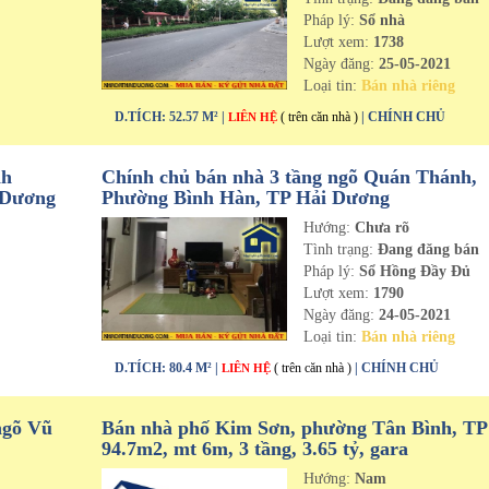
Pháp lý:
Sổ nhà
Lượt xem:
1738
Ngày đăng:
25-05-2021
Loại tin:
Bán nhà riêng
D.TÍCH: 52.57 M² |
( trên căn nhà )
| CHÍNH CHỦ
LIÊN HỆ
nh
Chính chủ bán nhà 3 tầng ngõ Quán Thánh,
 Dương
Phường Bình Hàn, TP Hải Dương
Hướng:
Chưa rõ
n
Tình trạng:
Đang đăng bán
Pháp lý:
Sổ Hồng Đầy Đủ
Lượt xem:
1790
Ngày đăng:
24-05-2021
Loại tin:
Bán nhà riêng
D.TÍCH: 80.4 M² |
( trên căn nhà )
| CHÍNH CHỦ
LIÊN HỆ
ngõ Vũ
Bán nhà phố Kim Sơn, phường Tân Bình, T
94.7m2, mt 6m, 3 tầng, 3.65 tỷ, gara
Hướng:
Nam