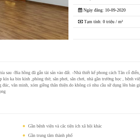
Ngày đăng: 10-09-2020
́ 2 Tây Nam Cường -
Cần bán nhà e tần
Tạm tính: 0 triệu / m²
Phường Tân Bình-t
 sau -Bìa hồng đã gắn tài sản vào đất. -Nhà thiết kế phong cách Tân cổ điển,
 kín ka bin kính ,phòng thờ, sân phơi, sân chơi, nhà gần trường học , bệnh việ
đúc, văn minh, xóm giềng thân thiện.do không có nhu cầu sử dụng lên bán gi
rọng
Gần bệnh viện và câc tiện ích xã hội khác
Gần trung tâm thành phố