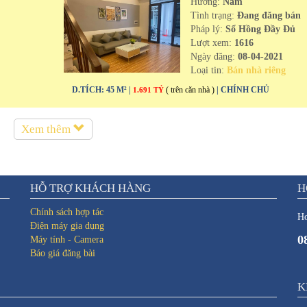
Hướng:
Nam
n
Tình trạng:
Đang đăng bán
Pháp lý:
Sổ Hồng Đầy Đủ
Lượt xem:
1616
Ngày đăng:
08-04-2021
Loại tin:
Bán nhà riêng
D.TÍCH: 45 M² |
( trên căn nhà )
| CHÍNH CHỦ
1.691 TỶ
Xem thêm
HỖ TRỢ KHÁCH HÀNG
H
Chính sách hợp tác
Ho
Điện máy gia dụng
0
Máy tính - Camera
Báo giá đăng bài
K