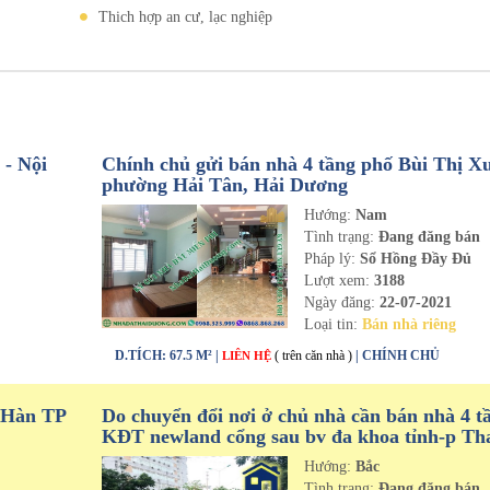
Thich hợp an cư, lạc nghiệp
- Nội
Chính chủ gửi bán nhà 4 tầng phố Bùi Thị X
phường Hải Tân, Hải Dương
Hướng:
Nam
n
Tình trạng:
Đang đăng bán
Pháp lý:
Sổ Hồng Đầy Đủ
Lượt xem:
3188
Ngày đăng:
22-07-2021
Loại tin:
Bán nhà riêng
D.TÍCH: 67.5 M² |
( trên căn nhà )
| CHÍNH CHỦ
LIÊN HỆ
 Hàn TP
Do chuyển đổi nơi ở chủ nhà cần bán nhà 4 t
KĐT newland cổng sau bv đa khoa tỉnh-p Th
Bình-tp Hải Dương
Hướng:
Bắc
n
Tình trạng:
Đang đăng bán