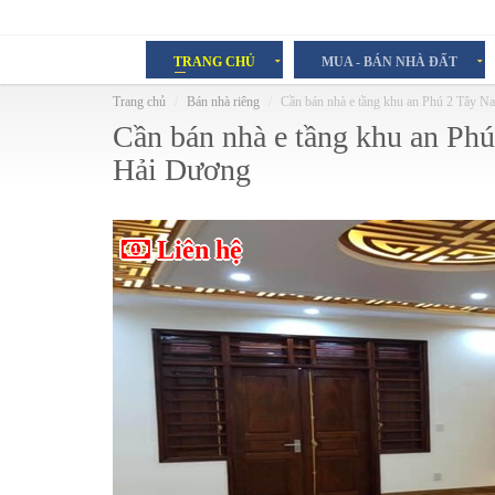
TRANG CHỦ
MUA - BÁN NHÀ ĐẤT
Trang chủ
Bán nhà riêng
Cần bán nhà e tầng khu an Phú 2 Tây
Cần bán nhà e tầng khu an P
Hải Dương
Liên hệ