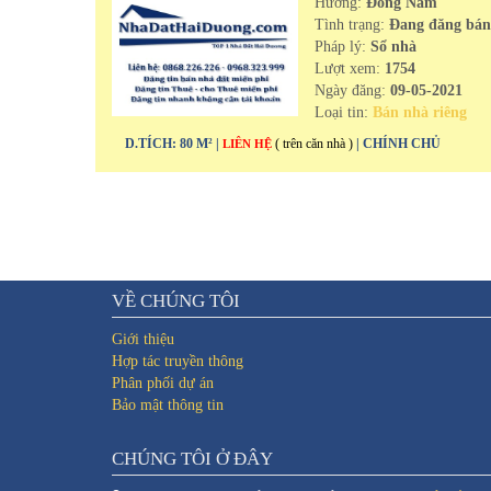
Hướng:
Đông Nam
Tình trạng:
Đang đăng bá
Pháp lý:
Sổ nhà
Lượt xem:
1754
Ngày đăng:
09-05-2021
Loại tin:
Bán nhà riêng
D.TÍCH: 80 M² |
( trên căn nhà )
| CHÍNH CHỦ
LIÊN HỆ
VỀ CHÚNG TÔI
Giới thiệu
Hợp tác truyền thông
Phân phối dự án
Bảo mật thông tin
CHÚNG TÔI Ở ĐÂY