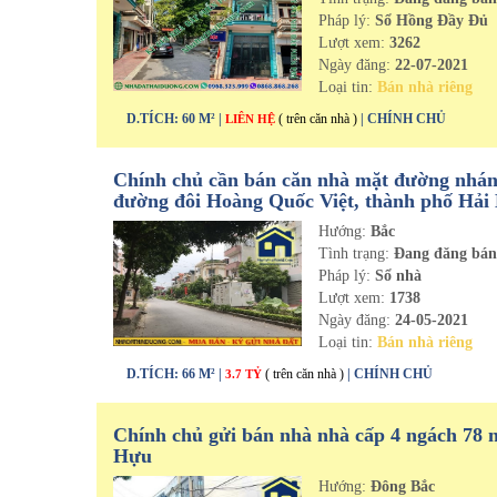
Pháp lý:
Sổ Hồng Đầy Đủ
Lượt xem:
3262
Ngày đăng:
22-07-2021
Loại tin:
Bán nhà riêng
D.TÍCH: 60 M² |
( trên căn nhà )
| CHÍNH CHỦ
LIÊN HỆ
Chính chủ cần bán căn nhà mặt đường nhá
đường đôi Hoàng Quốc Việt, thành phố Hải
Hướng:
Bắc
Tình trạng:
Đang đăng bá
Pháp lý:
Sổ nhà
Lượt xem:
1738
Ngày đăng:
24-05-2021
Loại tin:
Bán nhà riêng
D.TÍCH: 66 M² |
( trên căn nhà )
| CHÍNH CHỦ
3.7 TỶ
Chính chủ gửi bán nhà nhà cấp 4 ngách 78 
Hựu
Hướng:
Đông Bắc