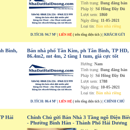
n
Tình trạng:
Đang đăng bán
Pháp lý:
Sổ Hồng Đầy Đủ
Lượt xem:
1860
Ngày đăng:
11-05-2021
Loại tin:
Bán nhà riêng
D.TÍCH: 94.7 M² |
( trên tổng diện tích )
| KHÁCH GỬI
LIÊN HỆ
h Bình,
Bán nhà phố Tân Kim, ph Tân Bình, TP HD,
86.4m2, mt 4m, 2 tầng 1 tum, giá cực tốt
Hướng:
Nam
n
Tình trạng:
Đang đăng bán
Pháp lý:
Sổ Hồng Đầy Đủ
Lượt xem:
1788
Ngày đăng:
10-05-2021
Loại tin:
Bán nhà riêng
D.TÍCH: 86.4 M² |
( trên tổng diện tích )
| CHÍNH CHỦ
LIÊN HỆ
TP Hải
Chính Chủ gửi Bán Nhà 3 Tầng ngõ Điện Biê
- Phường Bình Hàn - Thành Phố Hải Dương