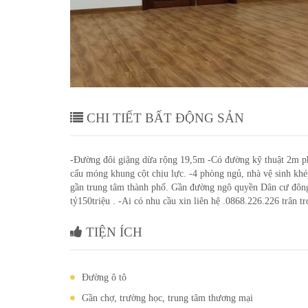
Cường -
Cần bán nhà e tầng khu an Phu
Phường Tân Bình-tp Hải Dương
CHI TIẾT BẤT ĐỘNG SẢN
-Đường đôi giặng dừa rộng 19,5m -Có đường kỹ thuật 2m phía
cấu móng khung cột chịu lực. -4 phòng ngủ, nhà vệ sinh khép
gần trung tâm thành phố. Gần đường ngô quyền Dân cư đông 
tỷ150triệu . -Ai có nhu cầu xin liên hệ .0868.226.226 trân t
TIỆN ÍCH
Đường ô tô
Gần chợ, trường học, trung tâm thương mại