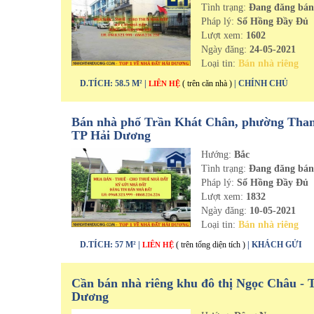
Tình trạng:
Đang đăng bá
Pháp lý:
Sổ Hồng Đầy Đủ
Lượt xem:
1602
Ngày đăng:
24-05-2021
Loại tin:
Bán nhà riêng
D.TÍCH: 58.5 M² |
( trên căn nhà )
| CHÍNH CHỦ
LIÊN HỆ
Bán nhà phố Trần Khát Chân, phường Than
TP Hải Dương
Hướng:
Bắc
Tình trạng:
Đang đăng bá
Pháp lý:
Sổ Hồng Đầy Đủ
Lượt xem:
1832
Ngày đăng:
10-05-2021
Loại tin:
Bán nhà riêng
D.TÍCH: 57 M² |
( trên tổng diện tích )
| KHÁCH GỬI
LIÊN HỆ
Cần bán nhà riêng khu đô thị Ngọc Châu - 
Dương