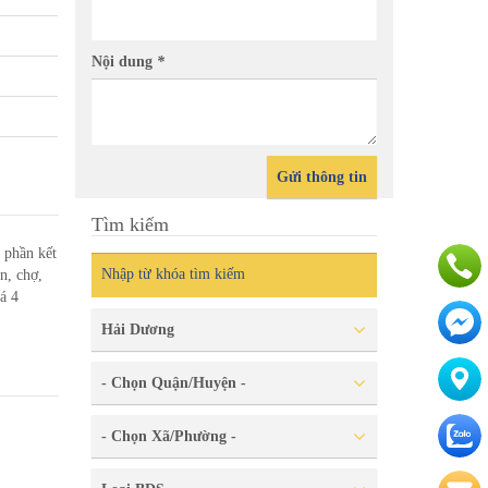
g khu an Phú 2 Tây Nam Cường -
Cần bá
Nội dung
*
p Hải Dương
Phường 
Gửi thông tin
Tìm kiếm
 phần kết
n, chợ,
á 4
Hải Dương
- Chọn Quận/Huyện -
- Chọn Xã/Phường -