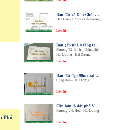
Liên hệ
Bán đất xã Dân Chủ, Tứ Kỳ, Hải Dương - Diện tích 214m2 - Mặt tiền 8.5m - nhadathaiduong.com
Dân Chủ - Tứ Kỳ - Hải Dương
Liên hệ
Bán gấp nhà 4 tầng tại khu đô thị An Phú 2 - Nội thất gỗ lim sang trọng
Phường Tân Bình - Thành phố
Hải Dương - Hải Dương
Liên hệ
Bán đất đẹp 90m2 tại thôn An Điền, xã Cộng Hòa, huyện Nam Sách, tỉnh Hải Dương
Cộng Hòa - Hải Dương
Liên hệ
Cần bán lô đất phố Văn, phường Việt Hòa, thành phố Hải Dương
Phường Việt Hoà - Hải Dương
n Phủ
Liên hệ