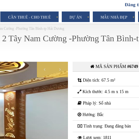
Đăng t
CẦN THUÊ - CHO THUÊ
DỰ ÁN
MẪU NHÀ ĐẸP
 Nam Cường -Phường Tân Bình-tp Hải Dương
hú 2 Tây Nam Cường -Phường Tân Bình-
MÃ SẢN PHẨM
#6749
Liên hệ
Diện tích: 67.5 m²
Kích thước: 4.5 m x 15 m
Pháp lý: Sổ nhà
Hướng: Bắc
Tình trạng: Đang đăng bán
Lượt xem: 1811