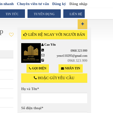
in nhanh
Chuyên viên tư vấn
Đăng ký
Đăng nhập
TIN TỨC
TUYỂN DỤNG
LIÊN HỆ
tp
LIÊN HỆ NGAY VỚI NGƯỜI BÁN
Cao Yến
0968.323.999
Liên h
yenct110295@gmail.com
0968.323.999
GỌI ĐIỆN
NHẮN TIN
HOẶC GỬI YÊU CẦU
Họ và Tên
*
Số điện thoại
*