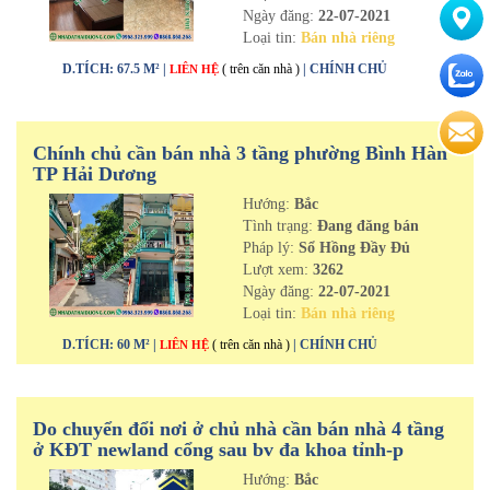
Ngày đăng:
22-07-2021
Loại tin:
Bán nhà riêng
D.TÍCH: 67.5 M² |
( trên căn nhà )
| CHÍNH CHỦ
LIÊN HỆ
Chính chủ cần bán nhà 3 tầng phường Bình Hàn
TP Hải Dương
Hướng:
Bắc
Tình trạng:
Đang đăng bán
Pháp lý:
Sổ Hồng Đầy Đủ
Lượt xem:
3262
Ngày đăng:
22-07-2021
Loại tin:
Bán nhà riêng
D.TÍCH: 60 M² |
( trên căn nhà )
| CHÍNH CHỦ
LIÊN HỆ
Do chuyển đổi nơi ở chủ nhà cần bán nhà 4 tầng
ở KĐT newland cổng sau bv đa khoa tỉnh-p
Thanh Bình-tp Hải Dương
Hướng:
Bắc