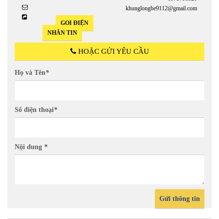
khunglongbe9112@gmail.com
GỌI ĐIỆN
NHẮN TIN
HOẶC GỬI YÊU CẦU
Họ và Tên
*
Số điện thoại
*
Nội dung
*
Gửi thông tin