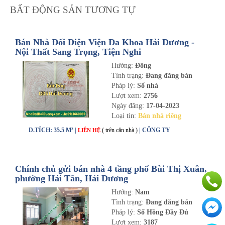
BẤT ĐỘNG SẢN TƯƠNG TỰ
Bán Nhà Đối Diện Viện Đa Khoa Hải Dương -
Nội Thất Sang Trọng, Tiện Nghi
Hướng:
Đông
Tình trạng:
Đang đăng bán
Pháp lý:
Sổ nhà
Lượt xem:
2756
Ngày đăng:
17-04-2023
Loại tin:
Bán nhà riêng
D.TÍCH: 35.5 M² |
( trên căn nhà )
| CÔNG TY
LIÊN HỆ
Chính chủ gửi bán nhà 4 tầng phố Bùi Thị Xuân,
phường Hải Tân, Hải Dương
Hướng:
Nam
Tình trạng:
Đang đăng bán
Pháp lý:
Sổ Hồng Đầy Đủ
Lượt xem:
3187