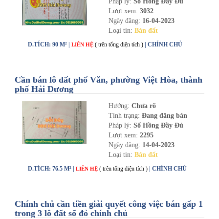
Pháp lý:
Sổ Hồng Đầy Đủ
Lượt xem:
3032
Ngày đăng:
16-04-2023
Loại tin:
Bán đất
D.TÍCH: 90 M² |
( trên tổng diện tích )
| CHÍNH CHỦ
LIÊN HỆ
Cần bán lô đất phố Văn, phường Việt Hòa, thành
phố Hải Dương
Hướng:
Chưa rõ
Tình trạng:
Đang đăng bán
Pháp lý:
Sổ Hồng Đầy Đủ
Lượt xem:
2295
Ngày đăng:
14-04-2023
Loại tin:
Bán đất
D.TÍCH: 76.5 M² |
( trên tổng diện tích )
| CHÍNH CHỦ
LIÊN HỆ
Chính chủ cần tiền giải quyết công việc bán gấp 1
trong 3 lô đất sổ đỏ chính chủ