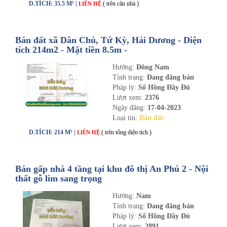
D.TÍCH: 35.5 M² |
( trên căn nhà )
LIÊN HỆ
Bán đất xã Dân Chủ, Tứ Kỳ, Hải Dương - Diện
tích 214m2 - Mặt tiền 8.5m -
nhadathaiduong.com
Hướng:
Đông Nam
Tình trạng:
Đang đăng bán
Pháp lý:
Sổ Hồng Đầy Đủ
Lượt xem:
2376
Ngày đăng:
17-04-2023
Loại tin:
Bán đất
D.TÍCH: 214 M² |
( trên tổng diện tích )
LIÊN HỆ
Bán gấp nhà 4 tầng tại khu đô thị An Phú 2 - Nội
thất gỗ lim sang trọng
Hướng:
Nam
Tình trạng:
Đang đăng bán
Pháp lý:
Sổ Hồng Đầy Đủ
Lượt xem:
2891