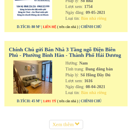
Pháp lý:
Sổ nhà
Lượt xem:
1754
Ngày đăng:
09-05-2021
Loại tin:
Bán nhà riêng
D.TÍCH: 80 M² |
( trên căn nhà )
| CHÍNH CHỦ
LIÊN HỆ
Chính Chủ gửi Bán Nhà 3 Tầng ngõ Điện Biên
Phủ - Phường Bình Hàn - Thành Phố Hải Dương
Hướng:
Nam
Tình trạng:
Đang đăng bán
Pháp lý:
Sổ Hồng Đầy Đủ
Lượt xem:
1616
Ngày đăng:
08-04-2021
Loại tin:
Bán nhà riêng
D.TÍCH: 45 M² |
( trên căn nhà )
| CHÍNH CHỦ
1.691 TỶ
Xem thêm