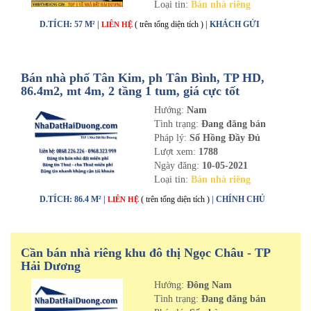
Loại tin:
Bán nhà riêng
D.TÍCH: 57 M² |
( trên tổng diện tích )
| KHÁCH GỬI
LIÊN HỆ
Bán nhà phố Tân Kim, ph Tân Bình, TP HD,
86.4m2, mt 4m, 2 tầng 1 tum, giá cực tốt
Hướng:
Nam
Tình trạng:
Đang đăng bán
Pháp lý:
Sổ Hồng Đầy Đủ
Lượt xem:
1788
Ngày đăng:
10-05-2021
Loại tin:
Bán nhà riêng
D.TÍCH: 86.4 M² |
( trên tổng diện tích )
| CHÍNH CHỦ
LIÊN HỆ
Cần bán nhà riêng khu đô thị Ngọc Châu - TP
Hải Dương
Hướng:
Đông Nam
Tình trạng:
Đang đăng bán