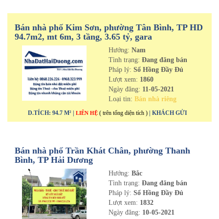
Bán nhà phố Kim Sơn, phường Tân Bình, TP HD
94.7m2, mt 6m, 3 tầng, 3.65 tỷ, gara
Hướng:
Nam
Tình trạng:
Đang đăng bán
Pháp lý:
Sổ Hồng Đầy Đủ
Lượt xem:
1860
Ngày đăng:
11-05-2021
Loại tin:
Bán nhà riêng
D.TÍCH: 94.7 M² |
( trên tổng diện tích )
| KHÁCH GỬI
LIÊN HỆ
Bán nhà phố Trần Khát Chân, phường Thanh
Bình, TP Hải Dương
Hướng:
Bắc
Tình trạng:
Đang đăng bán
Pháp lý:
Sổ Hồng Đầy Đủ
Lượt xem:
1832
Ngày đăng:
10-05-2021