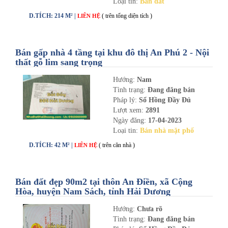
Loại tin:
Bán đất
D.TÍCH: 214 M² |
( trên tổng diện tích )
LIÊN HỆ
Bán gấp nhà 4 tầng tại khu đô thị An Phú 2 - Nội
thất gỗ lim sang trọng
Hướng:
Nam
Tình trạng:
Đang đăng bán
Pháp lý:
Sổ Hồng Đầy Đủ
Lượt xem:
2891
Ngày đăng:
17-04-2023
Loại tin:
Bán nhà mặt phố
D.TÍCH: 42 M² |
( trên căn nhà )
LIÊN HỆ
Bán đất đẹp 90m2 tại thôn An Điền, xã Cộng
Hòa, huyện Nam Sách, tỉnh Hải Dương
Hướng:
Chưa rõ
Tình trạng:
Đang đăng bán