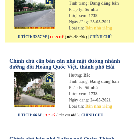
Tình trạng:
Đang đăng bán
Pháp lý:
Sổ nhà
Lượt xem:
1738
Ngày đăng:
25-05-2021
Loại tin:
Bán nhà riêng
D.TÍCH: 52.57 M² |
( trên căn nhà )
| CHÍNH CHỦ
LIÊN HỆ
Chính chủ cần bán căn nhà mặt đường nhánh
đường đôi Hoàng Quốc Việt, thành phố Hải
Dương
Hướng:
Bắc
Tình trạng:
Đang đăng bán
Pháp lý:
Sổ nhà
Lượt xem:
1738
Ngày đăng:
24-05-2021
Loại tin:
Bán nhà riêng
D.TÍCH: 66 M² |
( trên căn nhà )
| CHÍNH CHỦ
3.7 TỶ