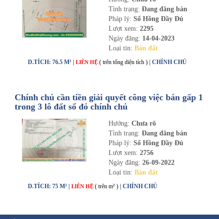
Tình trạng:
Đang đăng bán
Pháp lý:
Sổ Hồng Đầy Đủ
Lượt xem:
2295
Ngày đăng:
14-04-2023
Loại tin:
Bán đất
D.TÍCH: 76.5 M² |
( trên tổng diện tích )
| CHÍNH CHỦ
LIÊN HỆ
Chính chủ cần tiền giải quyết công việc bán gấp 1
trong 3 lô đất sổ đỏ chính chủ
Hướng:
Chưa rõ
Tình trạng:
Đang đăng bán
Pháp lý:
Sổ Hồng Đầy Đủ
Lượt xem:
2756
Ngày đăng:
26-09-2022
Loại tin:
Bán đất
D.TÍCH: 75 M² |
( trên m² )
| CHÍNH CHỦ
LIÊN HỆ