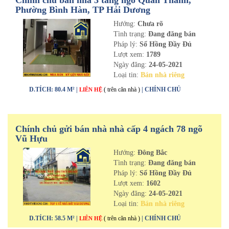
Chính chủ bán nhà 3 tầng ngõ Quán Thánh,
Phường Bình Hàn, TP Hải Dương
Hướng:
Chưa rõ
Tình trạng:
Đang đăng bán
Pháp lý:
Sổ Hồng Đầy Đủ
Lượt xem:
1789
Ngày đăng:
24-05-2021
Loại tin:
Bán nhà riêng
D.TÍCH: 80.4 M² |
( trên căn nhà )
| CHÍNH CHỦ
LIÊN HỆ
Chính chủ gửi bán nhà nhà cấp 4 ngách 78 ngõ
Vũ Hựu
Hướng:
Đông Bắc
Tình trạng:
Đang đăng bán
Pháp lý:
Sổ Hồng Đầy Đủ
Lượt xem:
1602
Ngày đăng:
24-05-2021
Loại tin:
Bán nhà riêng
D.TÍCH: 58.5 M² |
( trên căn nhà )
| CHÍNH CHỦ
LIÊN HỆ