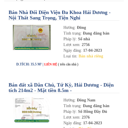
Bán Nhà Đối Diện Viện Đa Khoa Hải Dương -
Nội Thất Sang Trọng, Tiện Nghi
Hướng:
Đông
Tình trạng:
Đang đăng bán
Pháp lý:
Sổ nhà
Lượt xem:
2756
Ngày đăng:
17-04-2023
Loại tin:
Bán nhà riêng
D.TÍCH: 35.5 M² |
( trên căn nhà )
LIÊN HỆ
Bán đất xã Dân Chủ, Tứ Kỳ, Hải Dương - Diện
tích 214m2 - Mặt tiền 8.5m -
nhadathaiduong.com
Hướng:
Đông Nam
Tình trạng:
Đang đăng bán
Pháp lý:
Sổ Hồng Đầy Đủ
Lượt xem:
2376
Ngày đăng:
17-04-2023