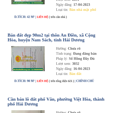
Ngày đăng:
17-04-2023
Loại tin:
Bán nhà mặt phố
D.TÍCH: 42 M² |
( trên căn nhà )
LIÊN HỆ
Bán đất đẹp 90m2 tại thôn An Điền, xã Cộng
Hòa, huyện Nam Sách, tỉnh Hải Dương
Hướng:
Chưa rõ
Tình trạng:
Đang đăng bán
Pháp lý:
Sổ Hồng Đầy Đủ
Lượt xem:
3032
Ngày đăng:
16-04-2023
Loại tin:
Bán đất
D.TÍCH: 90 M² |
( trên tổng diện tích )
| CHÍNH CHỦ
LIÊN HỆ
Cần bán lô đất phố Văn, phường Việt Hòa, thành
phố Hải Dương
Hướng:
Chưa rõ