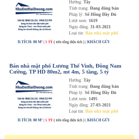
Hướng:
Tây
Tình trạng:
Đang đăng bán
Pháp lý:
Sổ Hồng Đầy Đủ
Lượt xem:
1619
Ngày đăng:
31-03-2021
Loại tin:
Bán nhà mặt phố
D.TÍCH: 80 M² |
( trên tổng diện tích )
| KHÁCH GỬI
5 TỶ
Bán nhà mặt phố Lương Thế Vinh, Đông Nam
Cường, TP HD 80m2, mt 4m, 5 tầng, 5 tỷ
Hướng:
Tây
Tình trạng:
Đang đăng bán
Pháp lý:
Sổ Hồng Đầy Đủ
Lượt xem:
1495
Ngày đăng:
27-03-2021
Loại tin:
Bán nhà mặt phố
D.TÍCH: 80 M² |
( trên tổng diện tích )
| KHÁCH GỬI
5 TỶ