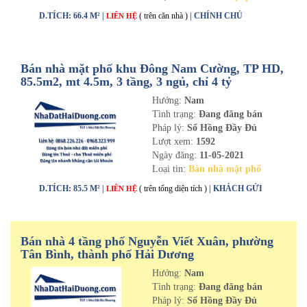
D.TÍCH: 66.4 M² |
( trên căn nhà )
| CHÍNH CHỦ
LIÊN HỆ
Bán nhà mặt phố khu Đông Nam Cường, TP HD,
85.5m2, mt 4.5m, 3 tầng, 3 ngủ, chỉ 4 tỷ
Hướng:
Nam
Tình trạng:
Đang đăng bán
Pháp lý:
Sổ Hồng Đầy Đủ
Lượt xem:
1592
Ngày đăng:
11-05-2021
Loại tin:
Bán nhà mặt phố
D.TÍCH: 85.5 M² |
( trên tổng diện tích )
| KHÁCH GỬI
LIÊN HỆ
Bán nhà 4 tầng phố Nguyễn Viết Xuân, phường
Tân Bình, thành phố Hải Dương
Hướng:
Nam
Tình trạng:
Đang đăng bán
Pháp lý:
Sổ Hồng Đầy Đủ