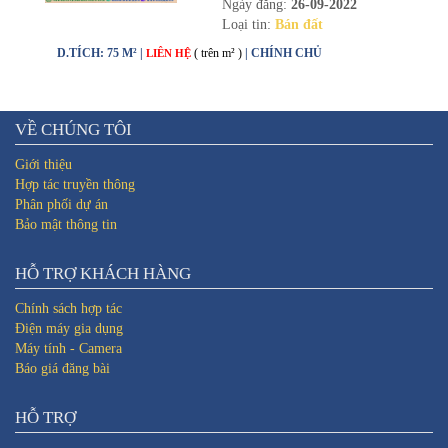
Ngày đăng:
26-09-2022
Loại tin:
Bán đất
D.TÍCH: 75 M² |
( trên m² )
| CHÍNH CHỦ
LIÊN HỆ
VỀ CHÚNG TÔI
Giới thiệu
Hợp tác truyền thông
Phân phối dự án
Bảo mật thông tin
HỖ TRỢ KHÁCH HÀNG
Chính sách hợp tác
Điện máy gia dụng
Máy tính - Camera
Báo giá đăng bài
HỖ TRỢ