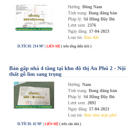
nhadathaiduong.com
Hướng:
Đông Nam
Tình trạng:
Đang đăng bán
Pháp lý:
Sổ Hồng Đầy Đủ
Lượt xem:
2376
Ngày đăng:
17-04-2023
Loại tin:
Bán đất
D.TÍCH: 214 M² |
( trên tổng diện tích )
LIÊN HỆ
Bán gấp nhà 4 tầng tại khu đô thị An Phú 2 - Nội
thất gỗ lim sang trọng
Hướng:
Nam
Tình trạng:
Đang đăng bán
Pháp lý:
Sổ Hồng Đầy Đủ
Lượt xem:
2892
Ngày đăng:
17-04-2023
Loại tin:
Bán nhà mặt phố
D.TÍCH: 42 M² |
( trên căn nhà )
LIÊN HỆ