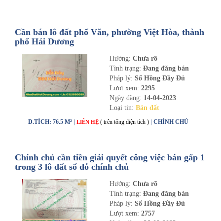
Cần bán lô đất phố Văn, phường Việt Hòa, thành
phố Hải Dương
Hướng:
Chưa rõ
Tình trạng:
Đang đăng bán
Pháp lý:
Sổ Hồng Đầy Đủ
Lượt xem:
2295
Ngày đăng:
14-04-2023
Loại tin:
Bán đất
D.TÍCH: 76.5 M² |
( trên tổng diện tích )
| CHÍNH CHỦ
LIÊN HỆ
Chính chủ cần tiền giải quyết công việc bán gấp 1
trong 3 lô đất sổ đỏ chính chủ
Hướng:
Chưa rõ
Tình trạng:
Đang đăng bán
Pháp lý:
Sổ Hồng Đầy Đủ
Lượt xem:
2757