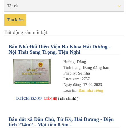
Tất cả
Tìm kiếm
Bất động sản nổi bật
Bán Nhà Đối Diện Viện Đa Khoa Hải Dương -
Nội Thất Sang Trọng, Tiện Nghi
Hướng:
Đông
Tình trạng:
Đang đăng bán
Pháp lý:
Sổ nhà
Lượt xem:
2757
Ngày đăng:
17-04-2023
Loại tin:
Bán nhà riêng
D.TÍCH: 35.5 M² |
( trên căn nhà )
LIÊN HỆ
Bán đất xã Dân Chủ, Tứ Kỳ, Hải Dương - Diện
tích 214m2 - Mặt tiền 8.5m -