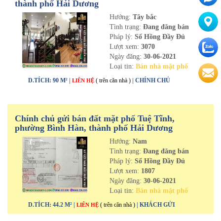
thành phố Hải Dương
Hướng:
Tây bắc
Tình trạng:
Đang đăng bán
Pháp lý:
Sổ Hồng Đầy Đủ
Lượt xem:
3070
Ngày đăng:
30-06-2021
Loại tin:
Bán nhà mặt phố
D.TÍCH: 90 M² |
( trên căn nhà )
| CHÍNH CHỦ
LIÊN HỆ
Chính chủ gửi bán đất mặt phố Tuệ Tĩnh,
phường Bình Hàn, thành phố Hải Dương
Hướng:
Nam
Tình trạng:
Đang đăng bán
Pháp lý:
Sổ Hồng Đầy Đủ
Lượt xem:
1807
Ngày đăng:
30-06-2021
Loại tin:
Bán nhà mặt phố
D.TÍCH: 44.2 M² |
( trên căn nhà )
| KHÁCH GỬI
LIÊN HỆ