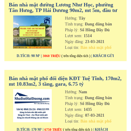
Bán nhà mặt đường Lương Như Học, phường
Tân Hưng, TP Hải Dương 90m2, mt 5m, đầu tư
cực tốt
Hướng:
Tây
Tình trạng:
Đang đăng bán
Pháp lý:
Sổ Hồng Đầy Đủ
Lượt xem:
1514
Ngày đăng:
23-03-2021
Loại tin:
Bán nhà mặt phố
D.TÍCH: 90 M² |
( trên tổng diện tích )
| KHÁCH GỬI
3060 TRIỆU
Bán nhà mặt phố đối diện KĐT Tuệ Tĩnh, 170m2,
mt 10.83m2, 3 tầng, gara, 6.75 tỷ
Hướng:
Nam
Tình trạng:
Đang đăng bán
Pháp lý:
Sổ Hồng Đầy Đủ
Lượt xem:
1435
Ngày đăng:
07-03-2021
Loại tin:
Bán nhà mặt phố
D.TÍCH: 170 M² |
( trên tổng diện tích )
| KHÁCH
6750 TRIỆU