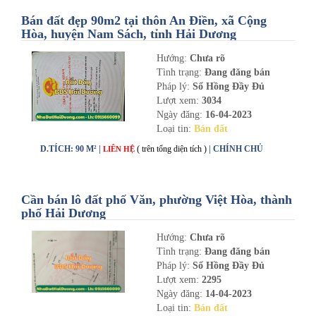
Bán đất đẹp 90m2 tại thôn An Điền, xã Cộng
Hòa, huyện Nam Sách, tỉnh Hải Dương
Hướng:
Chưa rõ
Tình trạng:
Đang đăng bán
Pháp lý:
Sổ Hồng Đầy Đủ
Lượt xem:
3034
Ngày đăng:
16-04-2023
Loại tin:
Bán đất
D.TÍCH: 90 M² |
( trên tổng diện tích )
| CHÍNH CHỦ
LIÊN HỆ
Cần bán lô đất phố Văn, phường Việt Hòa, thành
phố Hải Dương
Hướng:
Chưa rõ
Tình trạng:
Đang đăng bán
Pháp lý:
Sổ Hồng Đầy Đủ
Lượt xem:
2295
Ngày đăng:
14-04-2023
Loại tin:
Bán đất