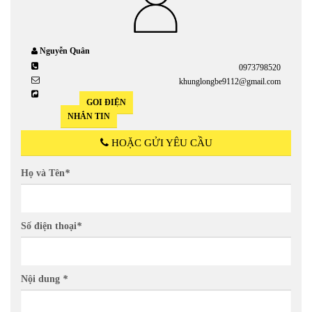
Nguyễn Quân
0973798520
khunglongbe9112@gmail.com
GỌI ĐIỆN
NHẮN TIN
HOẶC GỬI YÊU CẦU
Họ và Tên
*
Số điện thoại
*
Nội dung
*