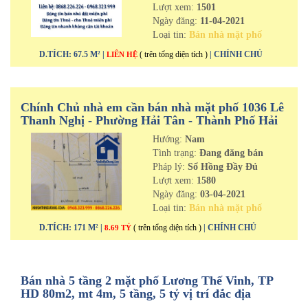
Lượt xem:
1501
Ngày đăng:
11-04-2021
Loại tin:
Bán nhà mặt phố
D.TÍCH: 67.5 M² |
( trên tổng diện tích )
| CHÍNH CHỦ
LIÊN HỆ
Chính Chủ nhà em cần bán nhà mặt phố 1036 Lê
Thanh Nghị - Phường Hải Tân - Thành Phố Hải
Dương
Hướng:
Nam
Tình trạng:
Đang đăng bán
Pháp lý:
Sổ Hồng Đầy Đủ
Lượt xem:
1580
Ngày đăng:
03-04-2021
Loại tin:
Bán nhà mặt phố
D.TÍCH: 171 M² |
( trên tổng diện tích )
| CHÍNH CHỦ
8.69 TỶ
Bán nhà 5 tầng 2 mặt phố Lương Thế Vinh, TP
HD 80m2, mt 4m, 5 tầng, 5 tỷ vị trí đắc địa