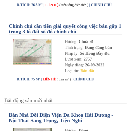
D.TÍCH: 76.5 M² |
( trên tổng diện tích )
| CHÍNH CHỦ
LIÊN HỆ
Chính chủ cần tiền giải quyết công việc bán gấp 1
trong 3 lô đất sổ đỏ chính chủ
Hướng:
Chưa rõ
Tình trạng:
Đang đăng bán
Pháp lý:
Sổ Hồng Đầy Đủ
Lượt xem:
2757
Ngày đăng:
26-09-2022
Loại tin:
Bán đất
D.TÍCH: 75 M² |
( trên m² )
| CHÍNH CHỦ
LIÊN HỆ
Bất động sản mới nhất
Bán Nhà Đối Diện Viện Đa Khoa Hải Dương -
Nội Thất Sang Trọng, Tiện Nghi
Hướng:
Đông