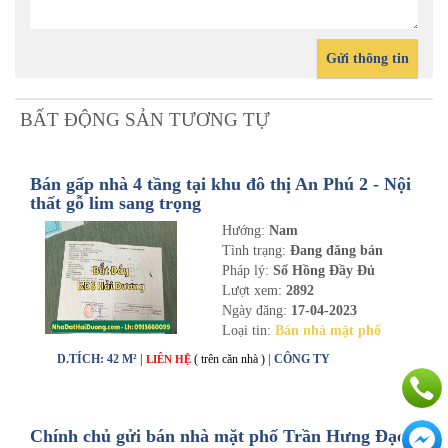
Gửi thông tin
BẤT ĐỘNG SẢN TƯƠNG TỰ
Bán gấp nhà 4 tầng tại khu đô thị An Phú 2 - Nội
thất gỗ lim sang trọng
Hướng:
Nam
Tình trạng:
Đang đăng bán
Pháp lý:
Sổ Hồng Đầy Đủ
Lượt xem:
2892
Ngày đăng:
17-04-2023
Loại tin:
Bán nhà mặt phố
D.TÍCH: 42 M² |
( trên căn nhà )
| CÔNG TY
LIÊN HỆ
Chính chủ gửi bán nhà mặt phố Trần Hưng Đạo,