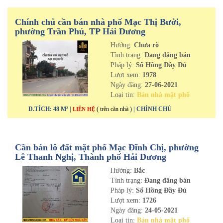
Chính chủ cần bán nhà phố Mạc Thị Bưởi,
phường Trần Phú, TP Hải Dương
Hướng:
Chưa rõ
Tình trạng:
Đang đăng bán
Pháp lý:
Sổ Hồng Đầy Đủ
Lượt xem:
1978
Ngày đăng:
27-06-2021
Loại tin:
Bán nhà mặt phố
D.TÍCH: 48 M² |
( trên căn nhà )
| CHÍNH CHỦ
LIÊN HỆ
Cần bán lô đất mặt phố Mạc Đĩnh Chị, phường
Lê Thanh Nghị, Thành phố Hải Dương
Hướng:
Bắc
Tình trạng:
Đang đăng bán
Pháp lý:
Sổ Hồng Đầy Đủ
Lượt xem:
1726
Ngày đăng:
24-05-2021
Loại tin:
Bán nhà mặt phố