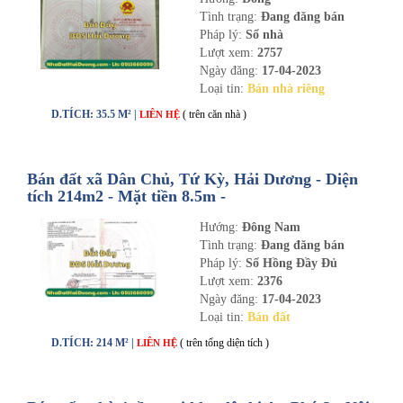
Tình trạng:
Đang đăng bán
Pháp lý:
Sổ nhà
Lượt xem:
2757
Ngày đăng:
17-04-2023
Loại tin:
Bán nhà riêng
D.TÍCH: 35.5 M² |
( trên căn nhà )
LIÊN HỆ
Bán đất xã Dân Chủ, Tứ Kỳ, Hải Dương - Diện
tích 214m2 - Mặt tiền 8.5m -
nhadathaiduong.com
Hướng:
Đông Nam
Tình trạng:
Đang đăng bán
Pháp lý:
Sổ Hồng Đầy Đủ
Lượt xem:
2376
Ngày đăng:
17-04-2023
Loại tin:
Bán đất
D.TÍCH: 214 M² |
( trên tổng diện tích )
LIÊN HỆ