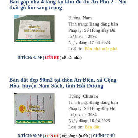
Bán gấp nhà 4 tầng tại khu đô thị An Phú 2 - Nội
thất gỗ lim sang trọng
Hướng:
Nam
Tình trạng:
Đang đăng bán
Pháp lý:
Sổ Hồng Đầy Đủ
Lượt xem:
2892
Ngày đăng:
17-04-2023
Loại tin:
Bán nhà mặt phố
D.TÍCH: 42 M² |
( trên căn nhà )
LIÊN HỆ
Bán đất đẹp 90m2 tại thôn An Điền, xã Cộng
Hòa, huyện Nam Sách, tỉnh Hải Dương
Hướng:
Chưa rõ
Tình trạng:
Đang đăng bán
Pháp lý:
Sổ Hồng Đầy Đủ
Lượt xem:
3034
Ngày đăng:
16-04-2023
Loại tin:
Bán đất
D.TÍCH: 90 M² |
( trên tổng diện tích )
| CHÍNH CHỦ
LIÊN HỆ