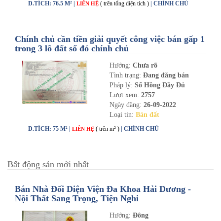
D.TÍCH: 76.5 M² |
( trên tổng diện tích )
| CHÍNH CHỦ
LIÊN HỆ
Chính chủ cần tiền giải quyết công việc bán gấp 1
trong 3 lô đất sổ đỏ chính chủ
Hướng:
Chưa rõ
Tình trạng:
Đang đăng bán
Pháp lý:
Sổ Hồng Đầy Đủ
Lượt xem:
2757
Ngày đăng:
26-09-2022
Loại tin:
Bán đất
D.TÍCH: 75 M² |
( trên m² )
| CHÍNH CHỦ
LIÊN HỆ
Bất động sản mới nhất
Bán Nhà Đối Diện Viện Đa Khoa Hải Dương -
Nội Thất Sang Trọng, Tiện Nghi
Hướng:
Đông