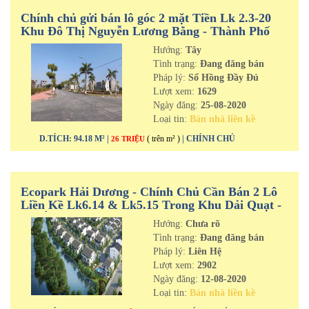
Chính chủ gửi bán lô góc 2 mặt Tiền Lk 2.3-20
Khu Đô Thị Nguyễn Lương Bằng - Thành Phố
Hải Dương
Hướng:
Tây
Tình trạng:
Đang đăng bán
Pháp lý:
Sổ Hồng Đầy Đủ
Lượt xem:
1629
Ngày đăng:
25-08-2020
Loại tin:
Bán nhà liền kề
D.TÍCH: 94.18 M² |
( trên m² )
| CHÍNH CHỦ
26 TRIỆU
Ecopark Hải Dương - Chính Chủ Cần Bán 2 Lô
Liền Kề Lk6.14 & Lk5.15 Trong Khu Dải Quạt -
Dự Án Ecorivers Hải Dương
Hướng:
Chưa rõ
Tình trạng:
Đang đăng bán
Pháp lý:
Liên Hệ
Lượt xem:
2902
Ngày đăng:
12-08-2020
Loại tin:
Bán nhà liền kề