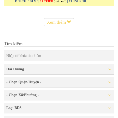
D.TÍCH: 100 M² |
( trên m² )
| CHÍNH CHỦ
29 TRIỆU
Xem thêm
Tìm kiếm
Hải Dương
- Chọn Quận/Huyện -
- Chọn Xã/Phường -
Loại BDS