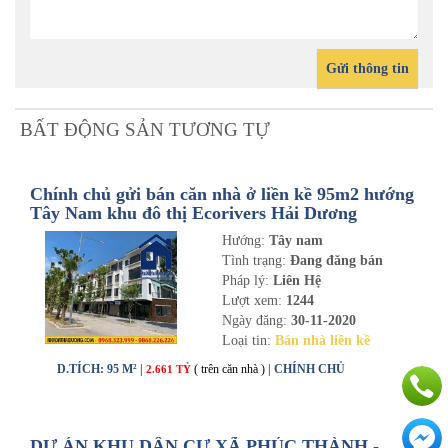
Gửi thông tin
BẤT ĐỘNG SẢN TƯƠNG TỰ
Chính chủ gửi bán căn nhà ở liền kề 95m2 hướng
Tây Nam khu đô thị Ecorivers Hải Dương
Hướng:
Tây nam
Tình trạng:
Đang đăng bán
Pháp lý:
Liên Hệ
Lượt xem:
1244
Ngày đăng:
30-11-2020
Loại tin:
Bán nhà liền kề
D.TÍCH: 95 M² |
( trên căn nhà )
| CHÍNH CHỦ
2.661 TỶ
DỰ ÁN KHU DÂN CƯ XÃ PHÚC THÀNH -