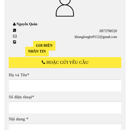
Nguyễn Quân
0973798520
khunglongbe9112@gmail.com
GỌI ĐIỆN
NHẮN TIN
HOẶC GỬI YÊU CẦU
Họ và Tên
*
Số điện thoại
*
Nội dung
*