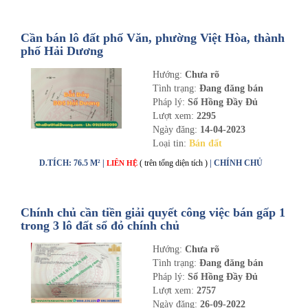
Cần bán lô đất phố Văn, phường Việt Hòa, thành
phố Hải Dương
Hướng:
Chưa rõ
Tình trạng:
Đang đăng bán
Pháp lý:
Sổ Hồng Đầy Đủ
Lượt xem:
2295
Ngày đăng:
14-04-2023
Loại tin:
Bán đất
D.TÍCH: 76.5 M² |
( trên tổng diện tích )
| CHÍNH CHỦ
LIÊN HỆ
Chính chủ cần tiền giải quyết công việc bán gấp 1
trong 3 lô đất sổ đỏ chính chủ
Hướng:
Chưa rõ
Tình trạng:
Đang đăng bán
Pháp lý:
Sổ Hồng Đầy Đủ
Lượt xem:
2757
Ngày đăng:
26-09-2022