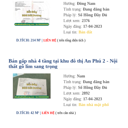
Hướng:
Đông Nam
Tình trạng:
Đang đăng bán
Pháp lý:
Sổ Hồng Đầy Đủ
Lượt xem:
2376
Ngày đăng:
17-04-2023
Loại tin:
Bán đất
D.TÍCH: 214 M² |
( trên tổng diện tích )
LIÊN HỆ
Bán gấp nhà 4 tầng tại khu đô thị An Phú 2 - Nội
thất gỗ lim sang trọng
Hướng:
Nam
Tình trạng:
Đang đăng bán
Pháp lý:
Sổ Hồng Đầy Đủ
Lượt xem:
2892
Ngày đăng:
17-04-2023
Loại tin:
Bán nhà mặt phố
D.TÍCH: 42 M² |
( trên căn nhà )
LIÊN HỆ