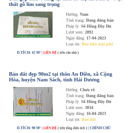
thất gỗ lim sang trọng
Hướng:
Nam
Tình trạng:
Đang đăng bán
Pháp lý:
Sổ Hồng Đầy Đủ
Lượt xem:
2892
Ngày đăng:
17-04-2023
Loại tin:
Bán nhà mặt phố
D.TÍCH: 42 M² |
( trên căn nhà )
LIÊN HỆ
Bán đất đẹp 90m2 tại thôn An Điền, xã Cộng
Hòa, huyện Nam Sách, tỉnh Hải Dương
Hướng:
Chưa rõ
Tình trạng:
Đang đăng bán
Pháp lý:
Sổ Hồng Đầy Đủ
Lượt xem:
3034
Ngày đăng:
16-04-2023
Loại tin:
Bán đất
D.TÍCH: 90 M² |
( trên tổng diện tích )
| CHÍNH CHỦ
LIÊN HỆ