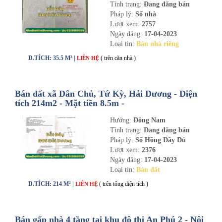
Tình trạng:
Đang đăng bán
Pháp lý:
Sổ nhà
Lượt xem:
2757
Ngày đăng:
17-04-2023
Loại tin:
Bán nhà riêng
D.TÍCH: 35.5 M² |
( trên căn nhà )
LIÊN HỆ
Bán đất xã Dân Chủ, Tứ Kỳ, Hải Dương - Diện
tích 214m2 - Mặt tiền 8.5m -
nhadathaiduong.com
Hướng:
Đông Nam
Tình trạng:
Đang đăng bán
Pháp lý:
Sổ Hồng Đầy Đủ
Lượt xem:
2376
Ngày đăng:
17-04-2023
Loại tin:
Bán đất
D.TÍCH: 214 M² |
( trên tổng diện tích )
LIÊN HỆ
Bán gấp nhà 4 tầng tại khu đô thị An Phú 2 - Nội