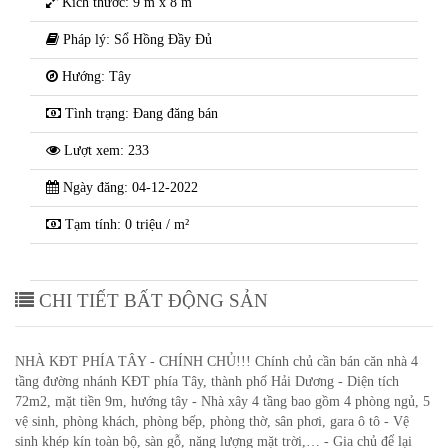
Kích thước: 9 m x 8 m
Pháp lý: Sổ Hồng Đầy Đủ
Hướng: Tây
Tình trạng: Đang đăng bán
Lượt xem: 233
Ngày đăng: 04-12-2022
Tạm tính: 0 triệu / m²
CHI TIẾT BẤT ĐỘNG SẢN
NHÀ KĐT PHÍA TÂY - CHÍNH CHỦ!!! Chính chủ cần bán căn nhà 4
tầng đường nhánh KĐT phía Tây, thành phố Hải Dương - Diện tích
72m2, mặt tiền 9m, hướng tây - Nhà xây 4 tầng bao gồm 4 phòng ngủ, 5
vệ sinh, phòng khách, phòng bếp, phòng thờ, sân phơi, gara ô tô - Vệ
sinh khép kín toàn bộ, sàn gỗ, năng lượng mặt trời,… - Gia chủ để lại