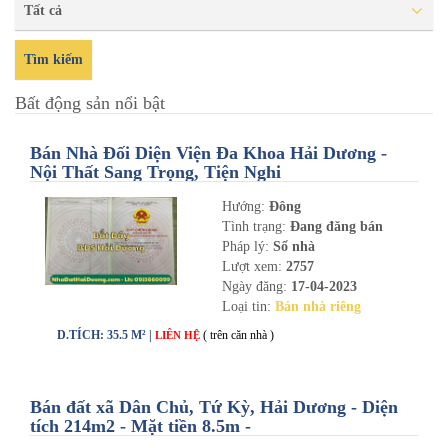
Tất cả
Tìm kiếm
Bất động sản nổi bật
Bán Nhà Đối Diện Viện Đa Khoa Hải Dương -
Nội Thất Sang Trọng, Tiện Nghi
Hướng:
Đông
Tình trạng:
Đang đăng bán
Pháp lý:
Sổ nhà
Lượt xem:
2757
Ngày đăng:
17-04-2023
Loại tin:
Bán nhà riêng
D.TÍCH: 35.5 M² |
( trên căn nhà )
LIÊN HỆ
Bán đất xã Dân Chủ, Tứ Kỳ, Hải Dương - Diện
tích 214m2 - Mặt tiền 8.5m -
nhadathaiduong.com