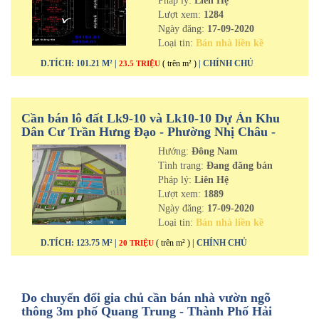
Pháp lý:
Liên Hệ
Lượt xem:
1284
Ngày đăng:
17-09-2020
Loại tin:
Bán nhà liền kề
D.TÍCH: 101.21 M² |
( trên m² )
| CHÍNH CHỦ
23.5 TRIỆU
Cần bán lô đất Lk9-10 và Lk10-10 Dự Án Khu
Dân Cư Trần Hưng Đạo - Phường Nhị Châu -
Thành phố Hải Dương
Hướng:
Đông Nam
Tình trạng:
Đang đăng bán
Pháp lý:
Liên Hệ
Lượt xem:
1889
Ngày đăng:
17-09-2020
Loại tin:
Bán nhà liền kề
D.TÍCH: 123.75 M² |
( trên m² )
| CHÍNH CHỦ
20 TRIỆU
Do chuyển đổi gia chủ cần bán nhà vườn ngõ
thông 3m phố Quang Trung - Thành Phố Hải