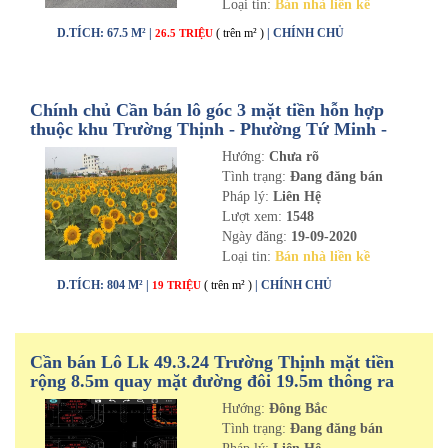
Loại tin:
Bán nhà liền kề
D.TÍCH: 67.5 M² |
( trên m² )
| CHÍNH CHỦ
26.5 TRIỆU
Chính chủ Cần bán lô góc 3 mặt tiền hỗn hợp
thuộc khu Trường Thịnh - Phường Tứ Minh -
TPHD
Hướng:
Chưa rõ
Tình trạng:
Đang đăng bán
Pháp lý:
Liên Hệ
Lượt xem:
1548
Ngày đăng:
19-09-2020
Loại tin:
Bán nhà liền kề
D.TÍCH: 804 M² |
( trên m² )
| CHÍNH CHỦ
19 TRIỆU
Cần bán Lô Lk 49.3.24 Trường Thịnh mặt tiền
rộng 8.5m quay mặt đường đôi 19.5m thông ra
cầu Đảo Ngọc - Tp Hải Dương
Hướng:
Đông Bắc
Tình trạng:
Đang đăng bán