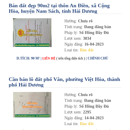
Bán đất đẹp 90m2 tại thôn An Điền, xã Cộng
Hòa, huyện Nam Sách, tỉnh Hải Dương
Hướng:
Chưa rõ
Tình trạng:
Đang đăng bán
Pháp lý:
Sổ Hồng Đầy Đủ
Lượt xem:
3034
Ngày đăng:
16-04-2023
Loại tin:
Bán đất
D.TÍCH: 90 M² |
( trên tổng diện tích )
| CHÍNH CHỦ
LIÊN HỆ
Cần bán lô đất phố Văn, phường Việt Hòa, thành
phố Hải Dương
Hướng:
Chưa rõ
Tình trạng:
Đang đăng bán
Pháp lý:
Sổ Hồng Đầy Đủ
Lượt xem:
2295
Ngày đăng:
14-04-2023
Loại tin:
Bán đất