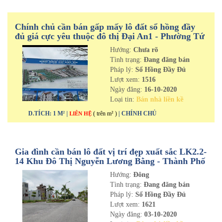
Chính chủ cần bán gấp mấy lô đất sổ hồng đầy
đủ giá cực yêu thuộc đô thị Đại An1 - Phường Tứ
Minh - TPHD
Hướng:
Chưa rõ
Tình trạng:
Đang đăng bán
Pháp lý:
Sổ Hồng Đầy Đủ
Lượt xem:
1516
Ngày đăng:
16-10-2020
Loại tin:
Bán nhà liền kề
D.TÍCH: 1 M² |
( trên m² )
| CHÍNH CHỦ
LIÊN HỆ
Gia đình cần bán lô đất vị trí đẹp xuất sắc LK2.2-
14 Khu Đô Thị Nguyễn Lương Bằng - Thành Phố
Hải Dương
Hướng:
Đông
Tình trạng:
Đang đăng bán
Pháp lý:
Sổ Hồng Đầy Đủ
Lượt xem:
1621
Ngày đăng:
03-10-2020