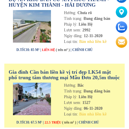
HUYỆN KIM THÀNH - HẢI DƯƠNG
Hướng:
Chưa rõ
Tình trạng:
Đang đăng bán
Pháp lý:
Liên Hệ
Lượt xem:
2992
Ngày đăng:
12-11-2020
Loại tin:
Bán nhà liền kề
D.TÍCH: 85 M² |
( trên m² )
| CHÍNH CHỦ
LIÊN HỆ
Gia đình Cần bán liền kề vị trí đẹp LK54 mặt
phố trung tâm thương mại Mẫu Đơn 20,5m thuộc
quần thể KĐT Tân Phú Hưng - TPHD
Hướng:
Bắc
Tình trạng:
Đang đăng bán
Pháp lý:
Liên Hệ
Lượt xem:
1527
Ngày đăng:
06-11-2020
Loại tin:
Bán nhà liền kề
D.TÍCH: 67.5 M² |
( trên m² )
| CHÍNH CHỦ
22.5 TRIỆU