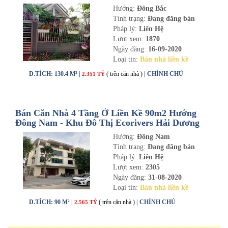
Dương
Hướng:
Đông Bắc
Tình trạng:
Đang đăng bán
Pháp lý:
Liên Hệ
Lượt xem:
1870
Ngày đăng:
16-09-2020
Loại tin:
Bán nhà liền kề
D.TÍCH: 130.4 M² |
( trên căn nhà )
| CHÍNH CHỦ
2.351 TỶ
Bán Căn Nhà 4 Tầng Ở Liền Kề 90m2 Hướng
Đông Nam - Khu Đô Thị Ecorivers Hải Dương
Hướng:
Đông Nam
Tình trạng:
Đang đăng bán
Pháp lý:
Liên Hệ
Lượt xem:
2305
Ngày đăng:
31-08-2020
Loại tin:
Bán nhà liền kề
D.TÍCH: 90 M² |
( trên căn nhà )
| CHÍNH CHỦ
2.565 TỶ