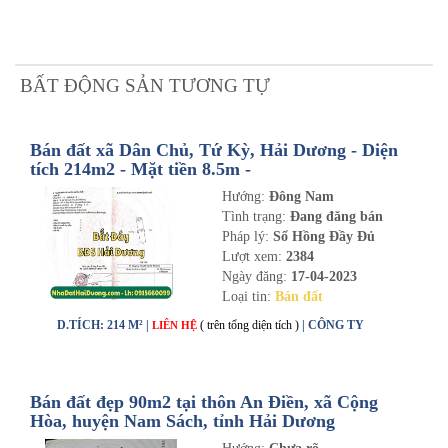
BẤT ĐỘNG SẢN TƯƠNG TỰ
Bán đất xã Dân Chủ, Tứ Kỳ, Hải Dương - Diện
tích 214m2 - Mặt tiền 8.5m -
nhadathaiduong.com
Hướng:
Đông Nam
Tình trạng:
Đang đăng bán
Pháp lý:
Sổ Hồng Đầy Đủ
Lượt xem:
2384
Ngày đăng:
17-04-2023
Loại tin:
Bán đất
D.TÍCH: 214 M² |
( trên tổng diện tích )
| CÔNG TY
LIÊN HỆ
Bán đất đẹp 90m2 tại thôn An Điền, xã Cộng
Hòa, huyện Nam Sách, tỉnh Hải Dương