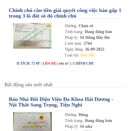
Chính chủ cần tiền giải quyết công việc bán gấp 1
trong 3 lô đất sổ đỏ chính chủ
Hướng:
Chưa rõ
Tình trạng:
Đang đăng bán
Pháp lý:
Sổ Hồng Đầy Đủ
Lượt xem:
2764
Ngày đăng:
26-09-2022
Loại tin:
Bán đất
D.TÍCH: 75 M² |
( trên m² )
| CHÍNH CHỦ
LIÊN HỆ
Bất động sản mới nhất
Bán Nhà Đối Diện Viện Đa Khoa Hải Dương -
Nội Thất Sang Trọng, Tiện Nghi
Hướng:
Đông
Tình trạng:
Đang đăng bán
Pháp lý:
Sổ nhà