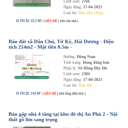
Lượt xem:
2766
Ngày đăng:
17-04-2023
Loại tin:
Bán nhà riêng
D.TÍCH: 35.5 M² |
( trên căn nhà )
LIÊN HỆ
Bán đất xã Dân Chủ, Tứ Kỳ, Hải Dương - Diện
tích 214m2 - Mặt tiền 8.5m -
nhadathaiduong.com
Hướng:
Đông Nam
Tình trạng:
Đang đăng bán
Pháp lý:
Sổ Hồng Đầy Đủ
Lượt xem:
2384
Ngày đăng:
17-04-2023
Loại tin:
Bán đất
D.TÍCH: 214 M² |
( trên tổng diện tích )
LIÊN HỆ
Bán gấp nhà 4 tầng tại khu đô thị An Phú 2 - Nội
thất gỗ lim sang trọng