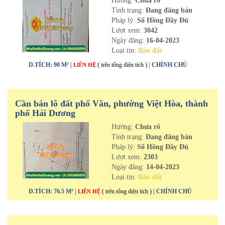
Hướng:
Chưa rõ
Tình trạng:
Đang đăng bán
Pháp lý:
Sổ Hồng Đầy Đủ
Lượt xem:
3042
Ngày đăng:
16-04-2023
Loại tin:
Bán đất
D.TÍCH: 90 M² |
( trên tổng diện tích )
| CHÍNH CHỦ
LIÊN HỆ
Cần bán lô đất phố Văn, phường Việt Hòa, thành
phố Hải Dương
Hướng:
Chưa rõ
Tình trạng:
Đang đăng bán
Pháp lý:
Sổ Hồng Đầy Đủ
Lượt xem:
2303
Ngày đăng:
14-04-2023
Loại tin:
Bán đất
D.TÍCH: 76.5 M² |
( trên tổng diện tích )
| CHÍNH CHỦ
LIÊN HỆ