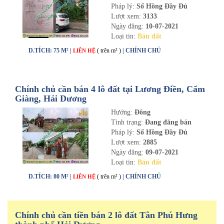
Pháp lý:
Sổ Hồng Đầy Đủ
Lượt xem:
3133
Ngày đăng:
10-07-2021
Loại tin:
Bán đất
D.TÍCH: 75 M² |
( trên m² )
| CHÍNH CHỦ
LIÊN HỆ
Chính chủ cần bán 4 lô đất tại Lương Điền, Cẩm
Giàng, Hải Dương
Hướng:
Đông
Tình trạng:
Đang đăng bán
Pháp lý:
Sổ Hồng Đầy Đủ
Lượt xem:
2885
Ngày đăng:
09-07-2021
Loại tin:
Bán đất
D.TÍCH: 80 M² |
( trên m² )
| CHÍNH CHỦ
LIÊN HỆ
Chính chủ cần tiền bán 2 lô đất Tân Phú Hưng