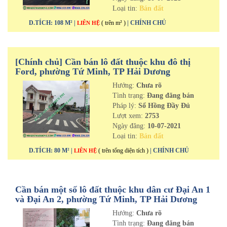
Loại tin:
Bán đất
D.TÍCH: 108 M² |
( trên m² )
| CHÍNH CHỦ
LIÊN HỆ
[Chính chủ] Cần bán lô đất thuộc khu đô thị
Ford, phường Tứ Minh, TP Hải Dương
Hướng:
Chưa rõ
Tình trạng:
Đang đăng bán
Pháp lý:
Sổ Hồng Đầy Đủ
Lượt xem:
2753
Ngày đăng:
10-07-2021
Loại tin:
Bán đất
D.TÍCH: 80 M² |
( trên tổng diện tích )
| CHÍNH CHỦ
LIÊN HỆ
Cần bán một số lô đất thuộc khu dân cư Đại An 1
và Đại An 2, phường Tứ Minh, TP Hải Dương
Hướng:
Chưa rõ
Tình trạng:
Đang đăng bán