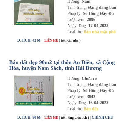
Hướng:
Nam
Tình trạng:
Đang đăng bán
Pháp lý:
Sổ Hồng Đầy Đủ
Lượt xem:
2896
Ngày đăng:
17-04-2023
Loại tin:
Bán nhà mặt phố
D.TÍCH: 42 M² |
( trên căn nhà )
LIÊN HỆ
Bán đất đẹp 90m2 tại thôn An Điền, xã Cộng
Hòa, huyện Nam Sách, tỉnh Hải Dương
Hướng:
Chưa rõ
Tình trạng:
Đang đăng bán
Pháp lý:
Sổ Hồng Đầy Đủ
Lượt xem:
3042
Ngày đăng:
16-04-2023
Loại tin:
Bán đất
D.TÍCH: 90 M² |
( trên tổng diện tích )
| CHÍNH CHỦ
LIÊN HỆ