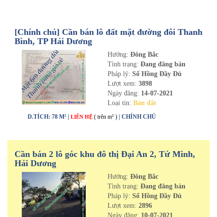
[Chính chủ] Cần bán lô đất mặt đường đôi Thanh
Bình, TP Hải Dương
Hướng:
Đông Bắc
Tình trạng:
Đang đăng bán
Pháp lý:
Sổ Hồng Đầy Đủ
Lượt xem:
3898
Ngày đăng:
14-07-2021
Loại tin:
Bán đất
D.TÍCH: 78 M² |
( trên m² )
| CHÍNH CHỦ
LIÊN HỆ
Cần bán 2 lô góc khu đô thị Đại An 2, Tứ Minh,
Hải Dương
Hướng:
Đông Bắc
Tình trạng:
Đang đăng bán
Pháp lý:
Sổ Hồng Đầy Đủ
Lượt xem:
2896
Ngày đăng:
10-07-2021