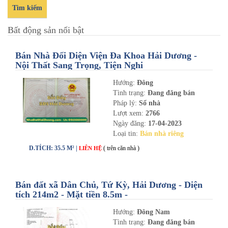
Tìm kiếm
Bất động sản nổi bật
Bán Nhà Đối Diện Viện Đa Khoa Hải Dương -
Nội Thất Sang Trọng, Tiện Nghi
Hướng:
Đông
Tình trạng:
Đang đăng bán
Pháp lý:
Sổ nhà
Lượt xem:
2766
Ngày đăng:
17-04-2023
Loại tin:
Bán nhà riêng
D.TÍCH: 35.5 M² |
( trên căn nhà )
LIÊN HỆ
Bán đất xã Dân Chủ, Tứ Kỳ, Hải Dương - Diện
tích 214m2 - Mặt tiền 8.5m -
nhadathaiduong.com
Hướng:
Đông Nam
Tình trạng:
Đang đăng bán