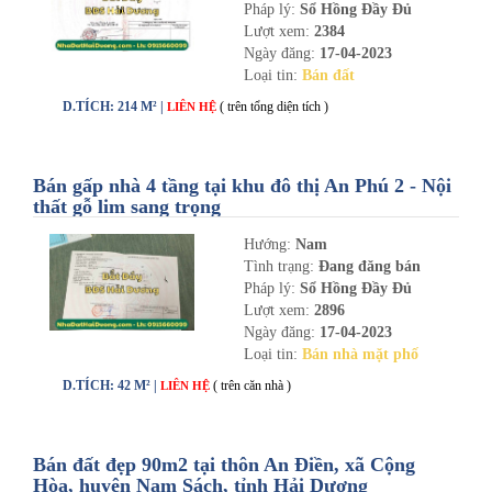
Pháp lý:
Sổ Hồng Đầy Đủ
Lượt xem:
2384
Ngày đăng:
17-04-2023
Loại tin:
Bán đất
D.TÍCH: 214 M² |
( trên tổng diện tích )
LIÊN HỆ
Bán gấp nhà 4 tầng tại khu đô thị An Phú 2 - Nội
thất gỗ lim sang trọng
Hướng:
Nam
Tình trạng:
Đang đăng bán
Pháp lý:
Sổ Hồng Đầy Đủ
Lượt xem:
2896
Ngày đăng:
17-04-2023
Loại tin:
Bán nhà mặt phố
D.TÍCH: 42 M² |
( trên căn nhà )
LIÊN HỆ
Bán đất đẹp 90m2 tại thôn An Điền, xã Cộng
Hòa, huyện Nam Sách, tỉnh Hải Dương