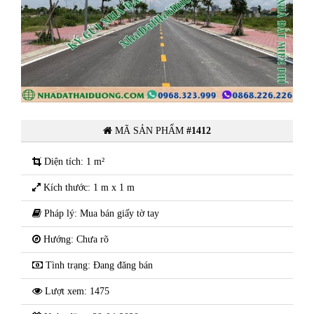
 1
Chính chủ có nhu cầu nhượng lại 1
số lô đất Tân Phú Hưng,tp Hải
Dương
MÃ SẢN PHẨM
#1412
Diện tích: 1 m²
Kích thước: 1 m x 1 m
Pháp lý: Mua bán giấy tờ tay
Hướng: Chưa rõ
Tình trạng: Đang đăng bán
Lượt xem: 1475