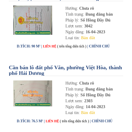
Hướng:
Chưa rõ
Tình trạng:
Đang đăng bán
Pháp lý:
Sổ Hồng Đầy Đủ
Lượt xem:
3042
Ngày đăng:
16-04-2023
Loại tin:
Bán đất
D.TÍCH: 90 M² |
( trên tổng diện tích )
| CHÍNH CHỦ
LIÊN HỆ
Cần bán lô đất phố Văn, phường Việt Hòa, thành
phố Hải Dương
Hướng:
Chưa rõ
Tình trạng:
Đang đăng bán
Pháp lý:
Sổ Hồng Đầy Đủ
Lượt xem:
2303
Ngày đăng:
14-04-2023
Loại tin:
Bán đất
D.TÍCH: 76.5 M² |
( trên tổng diện tích )
| CHÍNH CHỦ
LIÊN HỆ