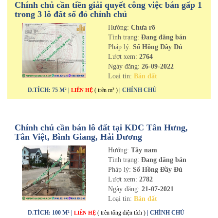
Chính chủ cần tiền giải quyết công việc bán gấp 1
trong 3 lô đất sổ đỏ chính chủ
Hướng:
Chưa rõ
Tình trạng:
Đang đăng bán
Pháp lý:
Sổ Hồng Đầy Đủ
Lượt xem:
2764
Ngày đăng:
26-09-2022
Loại tin:
Bán đất
D.TÍCH: 75 M² |
( trên m² )
| CHÍNH CHỦ
LIÊN HỆ
Chính chủ cần bán lô đất tại KDC Tân Hưng,
Tân Việt, Bình Giang, Hải Dương
Hướng:
Tây nam
Tình trạng:
Đang đăng bán
Pháp lý:
Sổ Hồng Đầy Đủ
Lượt xem:
2782
Ngày đăng:
21-07-2021
Loại tin:
Bán đất
D.TÍCH: 100 M² |
( trên tổng diện tích )
| CHÍNH CHỦ
LIÊN HỆ