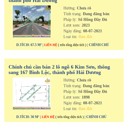
thành phố Hải Dương
Hướng:
Chưa rõ
Tình trạng:
Đang đăng bán
Pháp lý:
Sổ Hồng Đầy Đủ
Lượt xem:
2023
Ngày đăng:
08-07-2021
Loại tin:
Bán đất
D.TÍCH: 67.5 M² |
( trên tổng diện tích )
| CHÍNH CHỦ
LIÊN HỆ
Chính chủ cần bán 2 lô ngõ 6 Kim Sơn, thông
sang 167 Bình Lộc, thành phố Hải Dương
Hướng:
Chưa rõ
Tình trạng:
Đang đăng bán
Pháp lý:
Sổ Hồng Đầy Đủ
Lượt xem:
1898
Ngày đăng:
08-07-2021
Loại tin:
Bán đất
D.TÍCH: 50 M² |
( trên tổng diện tích )
| CHÍNH CHỦ
LIÊN HỆ