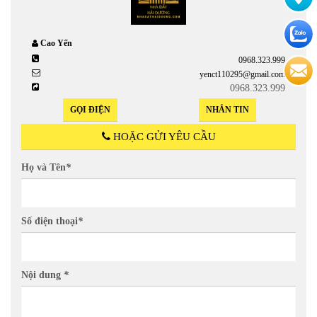
Cao Yến
0968.323.999
yenct110295@gmail.com
0968.323.999
GỌI ĐIỆN
NHẮN TIN
HOẶC GỬI YÊU CẦU
Họ và Tên
*
Số điện thoại
*
Nội dung
*