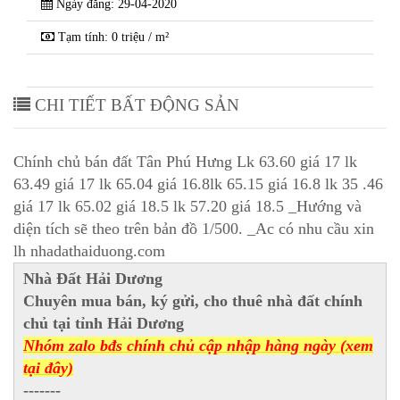
Ngày đăng: 29-04-2020
Tạm tính: 0 triệu / m²
CHI TIẾT BẤT ĐỘNG SẢN
Chính chủ bán đất Tân Phú Hưng Lk 63.60 giá 17 lk
63.49 giá 17 lk 65.04 giá 16.8lk 65.15 giá 16.8 lk 35 .46
giá 17 lk 65.02 giá 18.5 lk 57.20 giá 18.5 _Hướng và
diện tích sẽ theo trên bản đồ 1/500. _Ac có nhu cầu xin
lh nhadathaiduong.com
Nhà Đất Hải Dương
Chuyên mua bán, ký gửi, cho thuê nhà đất chính
chủ tại tỉnh Hải Dương
Nhóm zalo bđs chính chủ cập nhập hàng ngày (xem
tại đây)
-------