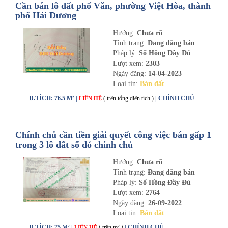
Cần bán lô đất phố Văn, phường Việt Hòa, thành
phố Hải Dương
Hướng:
Chưa rõ
Tình trạng:
Đang đăng bán
Pháp lý:
Sổ Hồng Đầy Đủ
Lượt xem:
2303
Ngày đăng:
14-04-2023
Loại tin:
Bán đất
D.TÍCH: 76.5 M² |
( trên tổng diện tích )
| CHÍNH CHỦ
LIÊN HỆ
Chính chủ cần tiền giải quyết công việc bán gấp 1
trong 3 lô đất sổ đỏ chính chủ
Hướng:
Chưa rõ
Tình trạng:
Đang đăng bán
Pháp lý:
Sổ Hồng Đầy Đủ
Lượt xem:
2764
Ngày đăng:
26-09-2022
Loại tin:
Bán đất
D.TÍCH: 75 M² |
( trên m² )
| CHÍNH CHỦ
LIÊN HỆ