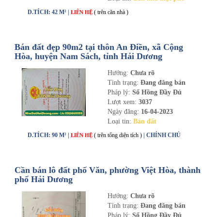
D.TÍCH: 42 M² |
( trên căn nhà )
LIÊN HỆ
Bán đất đẹp 90m2 tại thôn An Điền, xã Cộng
Hòa, huyện Nam Sách, tỉnh Hải Dương
Hướng:
Chưa rõ
Tình trạng:
Đang đăng bán
Pháp lý:
Sổ Hồng Đầy Đủ
Lượt xem:
3037
Ngày đăng:
16-04-2023
Loại tin:
Bán đất
D.TÍCH: 90 M² |
( trên tổng diện tích )
| CHÍNH CHỦ
LIÊN HỆ
Cần bán lô đất phố Văn, phường Việt Hòa, thành
phố Hải Dương
Hướng:
Chưa rõ
Tình trạng:
Đang đăng bán
Pháp lý:
Sổ Hồng Đầy Đủ