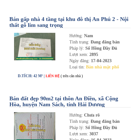
Bán gấp nhà 4 tầng tại khu đô thị An Phú 2 - Nội
thất gỗ lim sang trọng
Hướng:
Nam
Tình trạng:
Đang đăng bán
Pháp lý:
Sổ Hồng Đầy Đủ
Lượt xem:
2895
Ngày đăng:
17-04-2023
Loại tin:
Bán nhà mặt phố
D.TÍCH: 42 M² |
( trên căn nhà )
LIÊN HỆ
Bán đất đẹp 90m2 tại thôn An Điền, xã Cộng
Hòa, huyện Nam Sách, tỉnh Hải Dương
Hướng:
Chưa rõ
Tình trạng:
Đang đăng bán
Pháp lý:
Sổ Hồng Đầy Đủ
Lượt xem:
3037