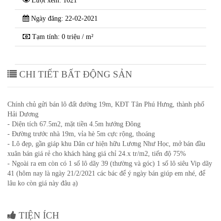
Lượt xem: 1021
Ngày đăng: 22-02-2021
Tạm tính: 0 triệu / m²
CHI TIẾT BẤT ĐỘNG SẢN
Chính chủ gửi bán lô đất đường 19m, KĐT Tân Phú Hưng, thành phố
Hải Dương
- Diện tích 67.5m2, mặt tiền 4.5m hướng Đông
- Đường trước nhà 19m, vỉa hè 5m cực rộng, thoáng
- Lô đẹp, gần giáp khu Dân cư hiện hữu Lương Như Học, mở bán đầu
xuân bán giá rẻ cho khách hàng giá chỉ 24.x tr/m2, tiến độ 75%
- Ngoài ra em còn có 1 số lô dãy 39 (thường và góc) 1 số lô siêu Vip dãy
41 (hôm nay là ngày 21/2/2021 các bác để ý ngày bán giúp em nhé, để
lâu ko còn giá này đâu ạ)
TIỆN ÍCH