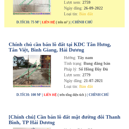
Lượt xem:
2759
Ngày đăng:
26-09-2022
Loại tin:
Bán đất
D.TÍCH: 75 M² |
( trên m² )
| CHÍNH CHỦ
LIÊN HỆ
Chính chủ cần bán lô đất tại KDC Tân Hưng,
Tân Việt, Bình Giang, Hải Dương
Hướng:
Tây nam
Tình trạng:
Đang đăng bán
Pháp lý:
Sổ Hồng Đầy Đủ
Lượt xem:
2779
Ngày đăng:
21-07-2021
Loại tin:
Bán đất
D.TÍCH: 100 M² |
( trên tổng diện tích )
| CHÍNH CHỦ
LIÊN HỆ
[Chính chủ] Cần bán lô đất mặt đường đôi Thanh
Bình, TP Hải Dương