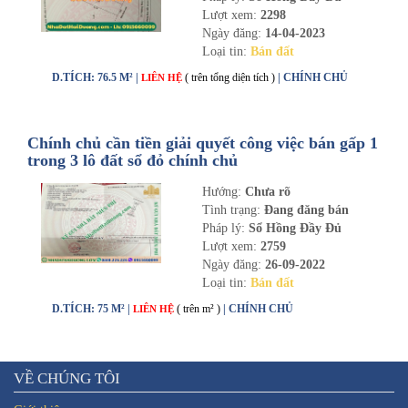
Lượt xem:
2298
Ngày đăng:
14-04-2023
Loại tin:
Bán đất
D.TÍCH: 76.5 M² |
( trên tổng diện tích )
| CHÍNH CHỦ
LIÊN HỆ
Chính chủ cần tiền giải quyết công việc bán gấp 1
trong 3 lô đất sổ đỏ chính chủ
Hướng:
Chưa rõ
Tình trạng:
Đang đăng bán
Pháp lý:
Sổ Hồng Đầy Đủ
Lượt xem:
2759
Ngày đăng:
26-09-2022
Loại tin:
Bán đất
D.TÍCH: 75 M² |
( trên m² )
| CHÍNH CHỦ
LIÊN HỆ
VỀ CHÚNG TÔI