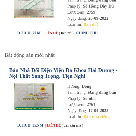
Tình trạng:
Đang đăng bán
Pháp lý:
Sổ Hồng Đầy Đủ
Lượt xem:
2759
Ngày đăng:
26-09-2022
Loại tin:
Bán đất
D.TÍCH: 75 M² |
( trên m² )
| CHÍNH CHỦ
LIÊN HỆ
Bất động sản mới nhất
Bán Nhà Đối Diện Viện Đa Khoa Hải Dương -
Nội Thất Sang Trọng, Tiện Nghi
Hướng:
Đông
Tình trạng:
Đang đăng bán
Pháp lý:
Sổ nhà
Lượt xem:
2761
Ngày đăng:
17-04-2023
Loại tin:
Bán nhà riêng
D.TÍCH: 35.5 M² |
( trên căn nhà )
LIÊN HỆ