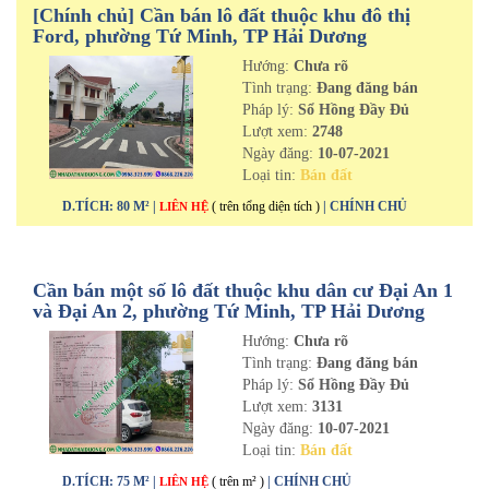
[Chính chủ] Cần bán lô đất thuộc khu đô thị
Ford, phường Tứ Minh, TP Hải Dương
Hướng:
Chưa rõ
Tình trạng:
Đang đăng bán
Pháp lý:
Sổ Hồng Đầy Đủ
Lượt xem:
2748
Ngày đăng:
10-07-2021
Loại tin:
Bán đất
D.TÍCH: 80 M² |
( trên tổng diện tích )
| CHÍNH CHỦ
LIÊN HỆ
Cần bán một số lô đất thuộc khu dân cư Đại An 1
và Đại An 2, phường Tứ Minh, TP Hải Dương
Hướng:
Chưa rõ
Tình trạng:
Đang đăng bán
Pháp lý:
Sổ Hồng Đầy Đủ
Lượt xem:
3131
Ngày đăng:
10-07-2021
Loại tin:
Bán đất
D.TÍCH: 75 M² |
( trên m² )
| CHÍNH CHỦ
LIÊN HỆ