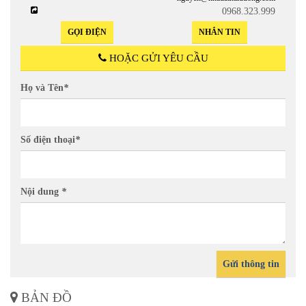
0968.323.999
GỌI ĐIỆN
NHẮN TIN
HOẶC GỬI YÊU CẦU
Họ và Tên
*
Số điện thoại
*
Nội dung
*
Gửi thông tin
BẢN ĐỒ