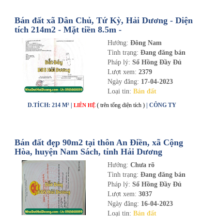
Bán đất xã Dân Chủ, Tứ Kỳ, Hải Dương - Diện
tích 214m2 - Mặt tiền 8.5m -
nhadathaiduong.com
Hướng:
Đông Nam
Tình trạng:
Đang đăng bán
Pháp lý:
Sổ Hồng Đầy Đủ
Lượt xem:
2379
Ngày đăng:
17-04-2023
Loại tin:
Bán đất
D.TÍCH: 214 M² |
( trên tổng diện tích )
| CÔNG TY
LIÊN HỆ
Bán đất đẹp 90m2 tại thôn An Điền, xã Cộng
Hòa, huyện Nam Sách, tỉnh Hải Dương
Hướng:
Chưa rõ
Tình trạng:
Đang đăng bán
Pháp lý:
Sổ Hồng Đầy Đủ
Lượt xem:
3037
Ngày đăng:
16-04-2023
Loại tin:
Bán đất