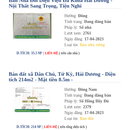
Bán Nhà Đối Diện Viện Đa Khoa Hải Dương -
Nội Thất Sang Trọng, Tiện Nghi
Hướng:
Đông
Tình trạng:
Đang đăng bán
Pháp lý:
Sổ nhà
Lượt xem:
2761
Ngày đăng:
17-04-2023
Loại tin:
Bán nhà riêng
D.TÍCH: 35.5 M² |
( trên căn nhà )
LIÊN HỆ
Bán đất xã Dân Chủ, Tứ Kỳ, Hải Dương - Diện
tích 214m2 - Mặt tiền 8.5m -
nhadathaiduong.com
Hướng:
Đông Nam
Tình trạng:
Đang đăng bán
Pháp lý:
Sổ Hồng Đầy Đủ
Lượt xem:
2379
Ngày đăng:
17-04-2023
Loại tin:
Bán đất
D.TÍCH: 214 M² |
( trên tổng diện tích )
LIÊN HỆ