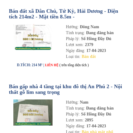
Bán đất xã Dân Chủ, Tứ Kỳ, Hải Dương - Diện
tích 214m2 - Mặt tiền 8.5m -
nhadathaiduong.com
Hướng:
Đông Nam
Tình trạng:
Đang đăng bán
Pháp lý:
Sổ Hồng Đầy Đủ
Lượt xem:
2379
Ngày đăng:
17-04-2023
Loại tin:
Bán đất
D.TÍCH: 214 M² |
( trên tổng diện tích )
LIÊN HỆ
Bán gấp nhà 4 tầng tại khu đô thị An Phú 2 - Nội
thất gỗ lim sang trọng
Hướng:
Nam
Tình trạng:
Đang đăng bán
Pháp lý:
Sổ Hồng Đầy Đủ
Lượt xem:
2895
Ngày đăng:
17-04-2023
Loại tin:
Bán nhà mặt phố