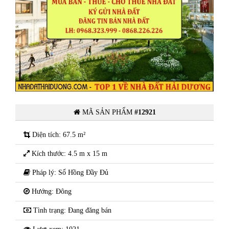
Bán lô đất đường 19m, khu đô thị
i
mới Tân Phú Hưng, thành phố Hải
Dương
MÃ SẢN PHẨM
#12921
Diện tích: 67.5 m²
Kích thước: 4.5 m x 15 m
Pháp lý: Sổ Hồng Đầy Đủ
Hướng: Đông
Tình trạng: Đang đăng bán