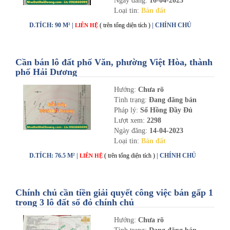
Ngày đăng:
16-04-2023
Loại tin:
Bán đất
D.TÍCH: 90 M² |
( trên tổng diện tích )
| CHÍNH CHỦ
LIÊN HỆ
Cần bán lô đất phố Văn, phường Việt Hòa, thành
phố Hải Dương
Hướng:
Chưa rõ
Tình trạng:
Đang đăng bán
Pháp lý:
Sổ Hồng Đầy Đủ
Lượt xem:
2298
Ngày đăng:
14-04-2023
Loại tin:
Bán đất
D.TÍCH: 76.5 M² |
( trên tổng diện tích )
| CHÍNH CHỦ
LIÊN HỆ
Chính chủ cần tiền giải quyết công việc bán gấp 1
trong 3 lô đất sổ đỏ chính chủ
Hướng:
Chưa rõ