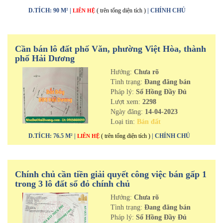
D.TÍCH: 90 M² |
( trên tổng diện tích )
| CHÍNH CHỦ
LIÊN HỆ
Cần bán lô đất phố Văn, phường Việt Hòa, thành
phố Hải Dương
Hướng:
Chưa rõ
Tình trạng:
Đang đăng bán
Pháp lý:
Sổ Hồng Đầy Đủ
Lượt xem:
2298
Ngày đăng:
14-04-2023
Loại tin:
Bán đất
D.TÍCH: 76.5 M² |
( trên tổng diện tích )
| CHÍNH CHỦ
LIÊN HỆ
Chính chủ cần tiền giải quyết công việc bán gấp 1
trong 3 lô đất sổ đỏ chính chủ
Hướng:
Chưa rõ
Tình trạng:
Đang đăng bán
Pháp lý:
Sổ Hồng Đầy Đủ