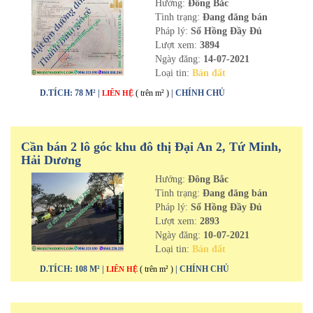
Hướng:
Đông Bắc
Tình trạng:
Đang đăng bán
Pháp lý:
Sổ Hồng Đầy Đủ
Lượt xem:
3894
Ngày đăng:
14-07-2021
Loại tin:
Bán đất
D.TÍCH: 78 M² |
( trên m² )
| CHÍNH CHỦ
LIÊN HỆ
Cần bán 2 lô góc khu đô thị Đại An 2, Tứ Minh,
Hải Dương
Hướng:
Đông Bắc
Tình trạng:
Đang đăng bán
Pháp lý:
Sổ Hồng Đầy Đủ
Lượt xem:
2893
Ngày đăng:
10-07-2021
Loại tin:
Bán đất
D.TÍCH: 108 M² |
( trên m² )
| CHÍNH CHỦ
LIÊN HỆ