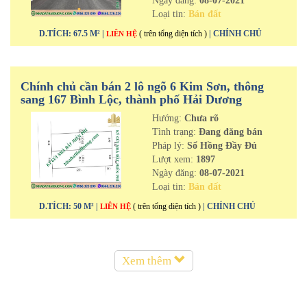
Ngày đăng:
08-07-2021
Loại tin:
Bán đất
D.TÍCH: 67.5 M² |
( trên tổng diện tích )
| CHÍNH CHỦ
LIÊN HỆ
Chính chủ cần bán 2 lô ngõ 6 Kim Sơn, thông
sang 167 Bình Lộc, thành phố Hải Dương
Hướng:
Chưa rõ
Tình trạng:
Đang đăng bán
Pháp lý:
Sổ Hồng Đầy Đủ
Lượt xem:
1897
Ngày đăng:
08-07-2021
Loại tin:
Bán đất
D.TÍCH: 50 M² |
( trên tổng diện tích )
| CHÍNH CHỦ
LIÊN HỆ
Xem thêm