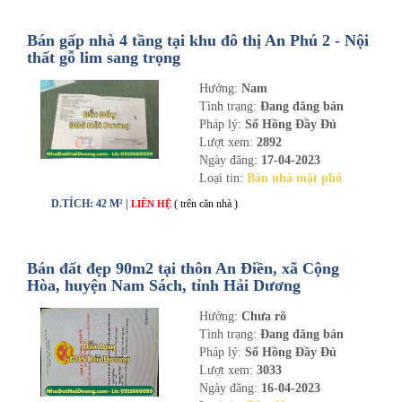
Bán gấp nhà 4 tầng tại khu đô thị An Phú 2 - Nội
thất gỗ lim sang trọng
Hướng:
Nam
Tình trạng:
Đang đăng bán
Pháp lý:
Sổ Hồng Đầy Đủ
Lượt xem:
2892
Ngày đăng:
17-04-2023
Loại tin:
Bán nhà mặt phố
D.TÍCH: 42 M² |
( trên căn nhà )
LIÊN HỆ
Bán đất đẹp 90m2 tại thôn An Điền, xã Cộng
Hòa, huyện Nam Sách, tỉnh Hải Dương
Hướng:
Chưa rõ
Tình trạng:
Đang đăng bán
Pháp lý:
Sổ Hồng Đầy Đủ
Lượt xem:
3033
Ngày đăng:
16-04-2023