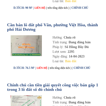
Loại tin:
Bán đất
D.TÍCH: 90 M² |
( trên tổng diện tích )
| CHÍNH CHỦ
LIÊN HỆ
Cần bán lô đất phố Văn, phường Việt Hòa, thành
phố Hải Dương
Hướng:
Chưa rõ
Tình trạng:
Đang đăng bán
Pháp lý:
Sổ Hồng Đầy Đủ
Lượt xem:
2295
Ngày đăng:
14-04-2023
Loại tin:
Bán đất
D.TÍCH: 76.5 M² |
( trên tổng diện tích )
| CHÍNH CHỦ
LIÊN HỆ
Chính chủ cần tiền giải quyết công việc bán gấp 1
trong 3 lô đất sổ đỏ chính chủ
Hướng:
Chưa rõ
Tình trạng:
Đang đăng bán