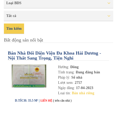
Loại BDS
Tất cả
Tìm kiếm
Bất động sản nổi bật
Bán Nhà Đối Diện Viện Đa Khoa Hải Dương -
Nội Thất Sang Trọng, Tiện Nghi
Hướng:
Đông
Tình trạng:
Đang đăng bán
Pháp lý:
Sổ nhà
Lượt xem:
2757
Ngày đăng:
17-04-2023
Loại tin:
Bán nhà riêng
D.TÍCH: 35.5 M² |
( trên căn nhà )
LIÊN HỆ