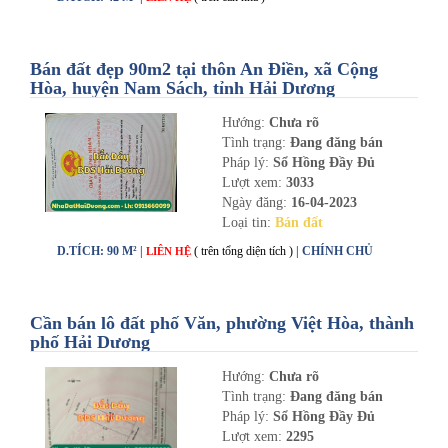
Bán đất đẹp 90m2 tại thôn An Điền, xã Cộng
Hòa, huyện Nam Sách, tỉnh Hải Dương
Hướng:
Chưa rõ
Tình trạng:
Đang đăng bán
Pháp lý:
Sổ Hồng Đầy Đủ
Lượt xem:
3033
Ngày đăng:
16-04-2023
Loại tin:
Bán đất
D.TÍCH: 90 M² |
( trên tổng diện tích )
| CHÍNH CHỦ
LIÊN HỆ
Cần bán lô đất phố Văn, phường Việt Hòa, thành
phố Hải Dương
Hướng:
Chưa rõ
Tình trạng:
Đang đăng bán
Pháp lý:
Sổ Hồng Đầy Đủ
Lượt xem:
2295