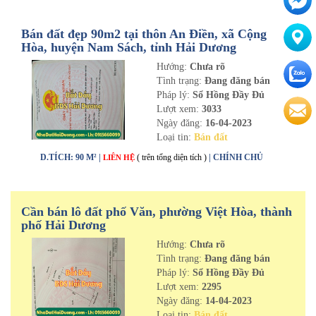
Bán đất đẹp 90m2 tại thôn An Điền, xã Cộng
Hòa, huyện Nam Sách, tỉnh Hải Dương
Hướng:
Chưa rõ
Tình trạng:
Đang đăng bán
Pháp lý:
Sổ Hồng Đầy Đủ
Lượt xem:
3033
Ngày đăng:
16-04-2023
Loại tin:
Bán đất
D.TÍCH: 90 M² |
( trên tổng diện tích )
| CHÍNH CHỦ
LIÊN HỆ
Cần bán lô đất phố Văn, phường Việt Hòa, thành
phố Hải Dương
Hướng:
Chưa rõ
Tình trạng:
Đang đăng bán
Pháp lý:
Sổ Hồng Đầy Đủ
Lượt xem:
2295
Ngày đăng:
14-04-2023
Loại tin:
Bán đất