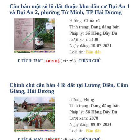
Cần bán một số lô đất thuộc khu dân cư Đại An 1
và Đại An 2, phường Tứ Minh, TP Hải Dương
Hướng:
Chưa rõ
Tình trạng:
Đang đăng bán
Pháp lý:
Sổ Hồng Đầy Đủ
Lượt xem:
3130
Ngày đăng:
10-07-2021
Loại tin:
Bán đất
D.TÍCH: 75 M² |
( trên m² )
| CHÍNH CHỦ
LIÊN HỆ
Chính chủ cần bán 4 lô đất tại Lương Điền, Cẩm
Giàng, Hải Dương
Hướng:
Đông
Tình trạng:
Đang đăng bán
Pháp lý:
Sổ Hồng Đầy Đủ
Lượt xem:
2878
Ngày đăng:
09-07-2021
Loại tin:
Bán đất
D.TÍCH: 80 M² |
( trên m² )
| CHÍNH CHỦ
LIÊN HỆ