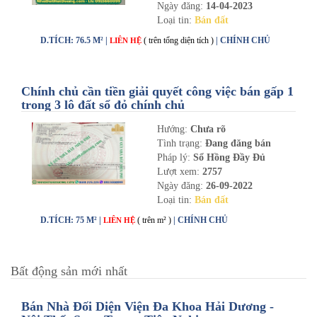
Ngày đăng:
14-04-2023
Loại tin:
Bán đất
D.TÍCH: 76.5 M² |
( trên tổng diện tích )
| CHÍNH CHỦ
LIÊN HỆ
Chính chủ cần tiền giải quyết công việc bán gấp 1
trong 3 lô đất sổ đỏ chính chủ
Hướng:
Chưa rõ
Tình trạng:
Đang đăng bán
Pháp lý:
Sổ Hồng Đầy Đủ
Lượt xem:
2757
Ngày đăng:
26-09-2022
Loại tin:
Bán đất
D.TÍCH: 75 M² |
( trên m² )
| CHÍNH CHỦ
LIÊN HỆ
Bất động sản mới nhất
Bán Nhà Đối Diện Viện Đa Khoa Hải Dương -