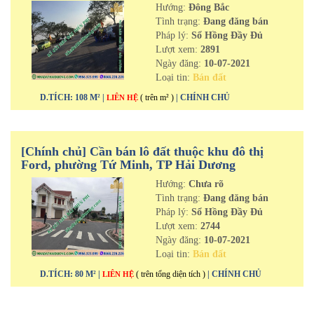
Hướng:
Đông Bắc
Tình trạng:
Đang đăng bán
Pháp lý:
Sổ Hồng Đầy Đủ
Lượt xem:
2891
Ngày đăng:
10-07-2021
Loại tin:
Bán đất
D.TÍCH: 108 M² |
( trên m² )
| CHÍNH CHỦ
LIÊN HỆ
[Chính chủ] Cần bán lô đất thuộc khu đô thị
Ford, phường Tứ Minh, TP Hải Dương
Hướng:
Chưa rõ
Tình trạng:
Đang đăng bán
Pháp lý:
Sổ Hồng Đầy Đủ
Lượt xem:
2744
Ngày đăng:
10-07-2021
Loại tin:
Bán đất
D.TÍCH: 80 M² |
( trên tổng diện tích )
| CHÍNH CHỦ
LIÊN HỆ