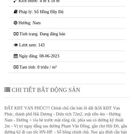
Kích thước: 4 m x 18 m
Pháp lý: Sổ Hồng Đầy Đủ
Hướng: Nam
Tình trạng: Đang đăng bán
Lượt xem: 143
Ngày đăng: 08-06-2023
Tạm tính: 0 triệu / m²
CHI TIẾT BẤT ĐỘNG SẢN
ĐẤT KĐT VẠN PHÚC!!! Chính chủ cần bán lô đất lk56 KĐT Vạn
Phúc, thành phố Hải Dương - Diện tích 72m2, mặt tiền 4m - Hướng
Nam - Đường + vỉa hè trước mặt rộng rãi, phía sau có đường kỹ thuật
2m - Vị trí ngay đằng sau đường Phạm Văn Đồng, gần chợ Hội Đô, gần
đường 62 đi cao tốc HN-HP. - Sổ hồng chính chủ. Nay gia đình cần bán