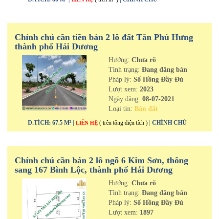
Chính chủ cần tiền bán 2 lô đất Tân Phú Hưng
thành phố Hải Dương
Hướng:
Chưa rõ
Tình trạng:
Đang đăng bán
Pháp lý:
Sổ Hồng Đầy Đủ
Lượt xem:
2023
Ngày đăng:
08-07-2021
Loại tin:
Bán đất
D.TÍCH: 67.5 M² |
( trên tổng diện tích )
| CHÍNH CHỦ
LIÊN HỆ
Chính chủ cần bán 2 lô ngõ 6 Kim Sơn, thông
sang 167 Bình Lộc, thành phố Hải Dương
Hướng:
Chưa rõ
Tình trạng:
Đang đăng bán
Pháp lý:
Sổ Hồng Đầy Đủ
Lượt xem:
1897