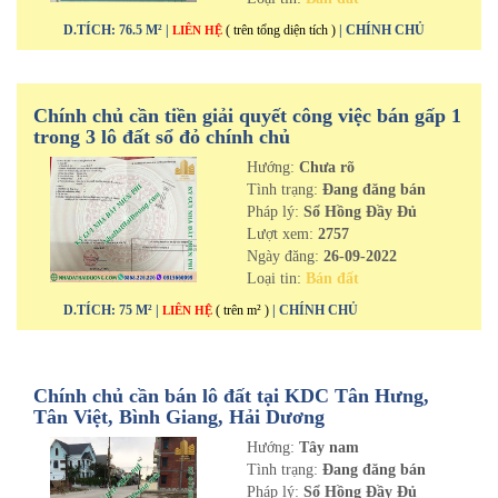
D.TÍCH: 76.5 M² |
( trên tổng diện tích )
| CHÍNH CHỦ
LIÊN HỆ
Chính chủ cần tiền giải quyết công việc bán gấp 1
trong 3 lô đất sổ đỏ chính chủ
Hướng:
Chưa rõ
Tình trạng:
Đang đăng bán
Pháp lý:
Sổ Hồng Đầy Đủ
Lượt xem:
2757
Ngày đăng:
26-09-2022
Loại tin:
Bán đất
D.TÍCH: 75 M² |
( trên m² )
| CHÍNH CHỦ
LIÊN HỆ
Chính chủ cần bán lô đất tại KDC Tân Hưng,
Tân Việt, Bình Giang, Hải Dương
Hướng:
Tây nam
Tình trạng:
Đang đăng bán
Pháp lý:
Sổ Hồng Đầy Đủ