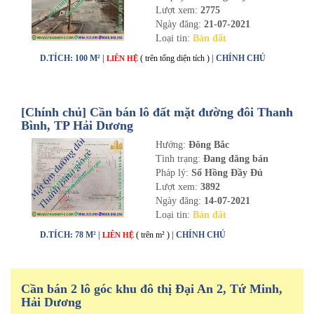
Lượt xem:
2775
Ngày đăng:
21-07-2021
Loại tin:
Bán đất
D.TÍCH: 100 M² |
( trên tổng diện tích )
| CHÍNH CHỦ
LIÊN HỆ
[Chính chủ] Cần bán lô đất mặt đường đôi Thanh
Bình, TP Hải Dương
Hướng:
Đông Bắc
Tình trạng:
Đang đăng bán
Pháp lý:
Sổ Hồng Đầy Đủ
Lượt xem:
3892
Ngày đăng:
14-07-2021
Loại tin:
Bán đất
D.TÍCH: 78 M² |
( trên m² )
| CHÍNH CHỦ
LIÊN HỆ
Cần bán 2 lô góc khu đô thị Đại An 2, Tứ Minh,
Hải Dương