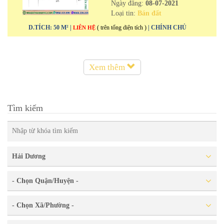
Ngày đăng:
08-07-2021
Loại tin:
Bán đất
D.TÍCH: 50 M² |
( trên tổng diện tích )
| CHÍNH CHỦ
LIÊN HỆ
Xem thêm
Tìm kiếm
Hải Dương
- Chọn Quận/Huyện -
- Chọn Xã/Phường -