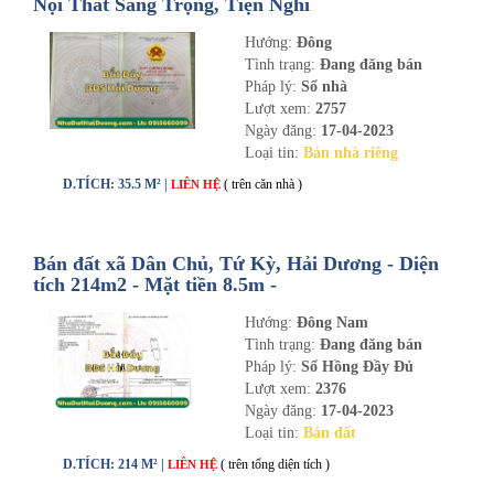
Nội Thất Sang Trọng, Tiện Nghi
Hướng:
Đông
Tình trạng:
Đang đăng bán
Pháp lý:
Sổ nhà
Lượt xem:
2757
Ngày đăng:
17-04-2023
Loại tin:
Bán nhà riêng
D.TÍCH: 35.5 M² |
( trên căn nhà )
LIÊN HỆ
Bán đất xã Dân Chủ, Tứ Kỳ, Hải Dương - Diện
tích 214m2 - Mặt tiền 8.5m -
nhadathaiduong.com
Hướng:
Đông Nam
Tình trạng:
Đang đăng bán
Pháp lý:
Sổ Hồng Đầy Đủ
Lượt xem:
2376
Ngày đăng:
17-04-2023
Loại tin:
Bán đất
D.TÍCH: 214 M² |
( trên tổng diện tích )
LIÊN HỆ