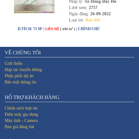
Pháp lý:
Sổ Hồng Đầy Đủ
Lượt xem:
2757
Ngày đăng:
26-09-2022
Loại tin:
Bán đất
D.TÍCH: 75 M² |
( trên m² )
| CHÍNH CHỦ
LIÊN HỆ
VỀ CHÚNG TÔI
Giới thiệu
Hợp tác truyền thông
Phân phối dự án
Bảo mật thông tin
HỖ TRỢ KHÁCH HÀNG
Chính sách hợp tác
Điện máy gia dụng
Máy tính - Camera
Báo giá đăng bài