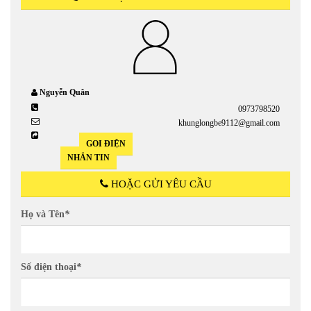
Nguyễn Quân
0973798520
khunglongbe9112@gmail.com
GỌI ĐIỆN
NHẮN TIN
HOẶC GỬI YÊU CẦU
Họ và Tên
*
Số điện thoại
*