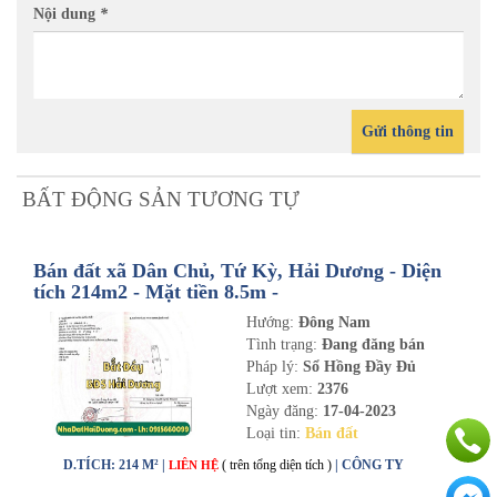
Nội dung
*
Gửi thông tin
BẤT ĐỘNG SẢN TƯƠNG TỰ
Bán đất xã Dân Chủ, Tứ Kỳ, Hải Dương - Diện
tích 214m2 - Mặt tiền 8.5m -
nhadathaiduong.com
Hướng:
Đông Nam
Tình trạng:
Đang đăng bán
Pháp lý:
Sổ Hồng Đầy Đủ
Lượt xem:
2376
Ngày đăng:
17-04-2023
Loại tin:
Bán đất
D.TÍCH: 214 M² |
( trên tổng diện tích )
| CÔNG TY
LIÊN HỆ