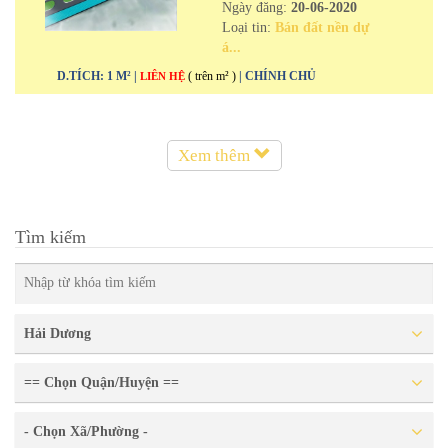
Ngày đăng:
20-06-2020
Loại tin:
Bán đất nền dự
á...
D.TÍCH: 1 M² |
( trên m² )
| CHÍNH CHỦ
LIÊN HỆ
Xem thêm
Tìm kiếm
Hải Dương
== Chọn Quận/Huyện ==
- Chọn Xã/Phường -