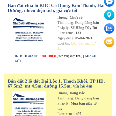
Bán đất chia lô KDC Cổ Dũng, Kim Thành, Hải
Dương, nhiều diện tích, giá cực tốt
Hướng:
Chưa rõ
Tình trạng:
Đang đăng bán
Pháp lý:
Sổ Hồng Đầy Đủ
Lượt xem:
1133
Ngày đăng:
05-04-2021
Loại tin:
Bán đất nền dự
á...
D.TÍCH: 78.6 M² |
( trên tổng diện tích )
| KHÁCH
1281 TRIỆU
GỬI
Bán đất 2 lô đất Đại Lộc 1, Thạch Khôi, TP HD,
67.5m2, mt 4.5m, đường 15.5m, vỉa hè 4m
Hướng:
Đông Bắc
Tình trạng:
Đang đăng bán
Pháp lý:
Mua bán giấy tờ
tay
Lượt xem:
1497