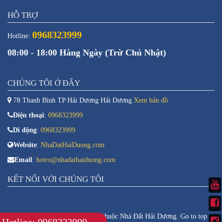
HỖ TRỢ
0968323999
Hotline:
08:00 - 18:00 Hàng Ngày (Trừ Chủ Nhật)
CHÚNG TÔI Ở ĐÂY
78 Thanh Bình TP Hải Dương Hải Dương
Xem bản đồ
Điện thoại
:
0968323999
Di động
:
0968323999
Website
:
NhaDatHaiDuong.com
Email
:
hotro@nhadathaiduong.com
KẾT NỐI VỚI CHÚNG TÔI
Copyright © 2026. Bản quyền thuộc Nhà Đất Hải Dương.
Go to top