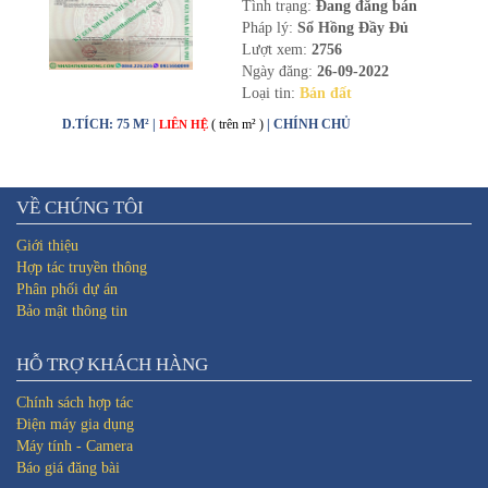
Tình trạng:
Đang đăng bán
Pháp lý:
Sổ Hồng Đầy Đủ
Lượt xem:
2756
Ngày đăng:
26-09-2022
Loại tin:
Bán đất
D.TÍCH: 75 M² |
( trên m² )
| CHÍNH CHỦ
LIÊN HỆ
VỀ CHÚNG TÔI
Giới thiệu
Hợp tác truyền thông
Phân phối dự án
Bảo mật thông tin
HỖ TRỢ KHÁCH HÀNG
Chính sách hợp tác
Điện máy gia dụng
Máy tính - Camera
Báo giá đăng bài