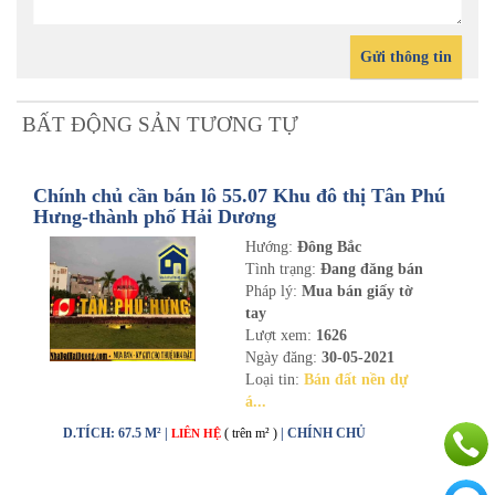
Gửi thông tin
BẤT ĐỘNG SẢN TƯƠNG TỰ
Chính chủ cần bán lô 55.07 Khu đô thị Tân Phú
Hưng-thành phố Hải Dương
Hướng:
Đông Bắc
Tình trạng:
Đang đăng bán
Pháp lý:
Mua bán giấy tờ
tay
Lượt xem:
1626
Ngày đăng:
30-05-2021
Loại tin:
Bán đất nền dự
á...
D.TÍCH: 67.5 M² |
( trên m² )
| CHÍNH CHỦ
LIÊN HỆ