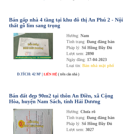
Bán gấp nhà 4 tầng tại khu đô thị An Phú 2 - Nội
thất gỗ lim sang trọng
Hướng:
Nam
Tình trạng:
Đang đăng bán
Pháp lý:
Sổ Hồng Đầy Đủ
Lượt xem:
2890
Ngày đăng:
17-04-2023
Loại tin:
Bán nhà mặt phố
D.TÍCH: 42 M² |
( trên căn nhà )
LIÊN HỆ
Bán đất đẹp 90m2 tại thôn An Điền, xã Cộng
Hòa, huyện Nam Sách, tỉnh Hải Dương
Hướng:
Chưa rõ
Tình trạng:
Đang đăng bán
Pháp lý:
Sổ Hồng Đầy Đủ
Lượt xem:
3027