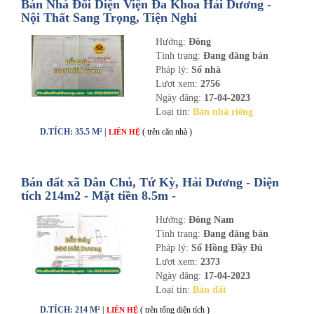
Bán Nhà Đối Diện Viện Đa Khoa Hải Dương -
Nội Thất Sang Trọng, Tiện Nghi
Hướng:
Đông
Tình trạng:
Đang đăng bán
Pháp lý:
Sổ nhà
Lượt xem:
2756
Ngày đăng:
17-04-2023
Loại tin:
Bán nhà riêng
D.TÍCH: 35.5 M² |
( trên căn nhà )
LIÊN HỆ
Bán đất xã Dân Chủ, Tứ Kỳ, Hải Dương - Diện
tích 214m2 - Mặt tiền 8.5m -
nhadathaiduong.com
Hướng:
Đông Nam
Tình trạng:
Đang đăng bán
Pháp lý:
Sổ Hồng Đầy Đủ
Lượt xem:
2373
Ngày đăng:
17-04-2023
Loại tin:
Bán đất
D.TÍCH: 214 M² |
( trên tổng diện tích )
LIÊN HỆ