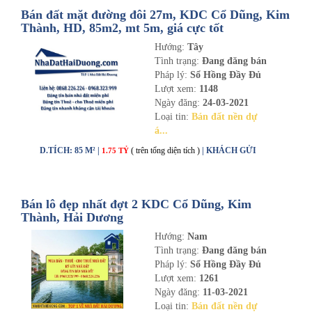
Bán đất mặt đường đôi 27m, KDC Cổ Dũng, Kim
Thành, HD, 85m2, mt 5m, giá cực tốt
Hướng:
Tây
Tình trạng:
Đang đăng bán
Pháp lý:
Sổ Hồng Đầy Đủ
Lượt xem:
1148
Ngày đăng:
24-03-2021
Loại tin:
Bán đất nền dự
á...
D.TÍCH: 85 M² |
( trên tổng diện tích )
| KHÁCH GỬI
1.75 TỶ
Bán lô đẹp nhất đợt 2 KDC Cổ Dũng, Kim
Thành, Hải Dương
Hướng:
Nam
Tình trạng:
Đang đăng bán
Pháp lý:
Sổ Hồng Đầy Đủ
Lượt xem:
1261
Ngày đăng:
11-03-2021
Loại tin:
Bán đất nền dự