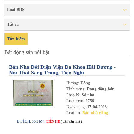
Loại BDS
Tất cả
Tìm kiếm
Bất động sản nổi bật
Bán Nhà Đối Diện Viện Đa Khoa Hải Dương -
Nội Thất Sang Trọng, Tiện Nghi
Hướng:
Đông
Tình trạng:
Đang đăng bán
Pháp lý:
Sổ nhà
Lượt xem:
2756
Ngày đăng:
17-04-2023
Loại tin:
Bán nhà riêng
D.TÍCH: 35.5 M² |
( trên căn nhà )
LIÊN HỆ