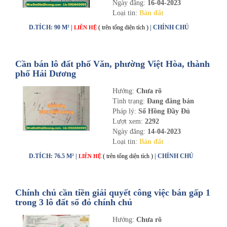
Ngày đăng:
16-04-2023
Loại tin:
Bán đất
D.TÍCH: 90 M² |
( trên tổng diện tích )
| CHÍNH CHỦ
LIÊN HỆ
Cần bán lô đất phố Văn, phường Việt Hòa, thành
phố Hải Dương
Hướng:
Chưa rõ
Tình trạng:
Đang đăng bán
Pháp lý:
Sổ Hồng Đầy Đủ
Lượt xem:
2292
Ngày đăng:
14-04-2023
Loại tin:
Bán đất
D.TÍCH: 76.5 M² |
( trên tổng diện tích )
| CHÍNH CHỦ
LIÊN HỆ
Chính chủ cần tiền giải quyết công việc bán gấp 1
trong 3 lô đất sổ đỏ chính chủ
Hướng:
Chưa rõ