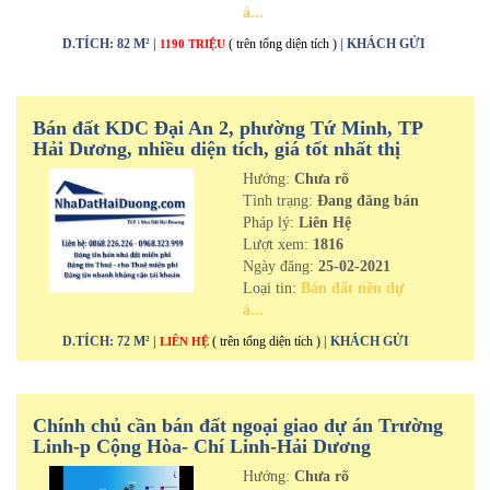
á...
D.TÍCH: 82 M² |
( trên tổng diện tích )
| KHÁCH GỬI
1190 TRIỆU
Bán đất KDC Đại An 2, phường Tứ Minh, TP
Hải Dương, nhiều diện tích, giá tốt nhất thị
trường
Hướng:
Chưa rõ
Tình trạng:
Đang đăng bán
Pháp lý:
Liên Hệ
Lượt xem:
1816
Ngày đăng:
25-02-2021
Loại tin:
Bán đất nền dự
á...
D.TÍCH: 72 M² |
( trên tổng diện tích )
| KHÁCH GỬI
LIÊN HỆ
Chính chủ cần bán đất ngoại giao dự án Trường
Linh-p Cộng Hòa- Chí Linh-Hải Dương
Hướng:
Chưa rõ