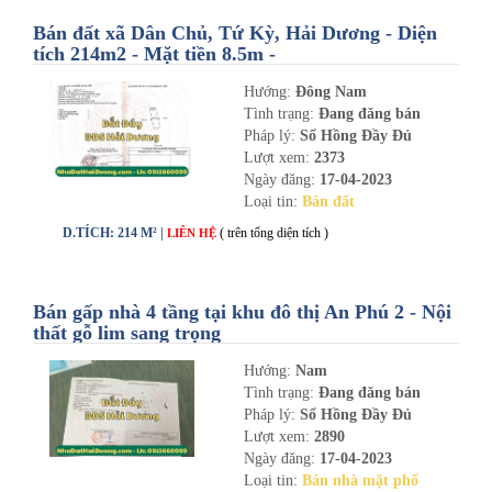
Bán đất xã Dân Chủ, Tứ Kỳ, Hải Dương - Diện
tích 214m2 - Mặt tiền 8.5m -
nhadathaiduong.com
Hướng:
Đông Nam
Tình trạng:
Đang đăng bán
Pháp lý:
Sổ Hồng Đầy Đủ
Lượt xem:
2373
Ngày đăng:
17-04-2023
Loại tin:
Bán đất
D.TÍCH: 214 M² |
( trên tổng diện tích )
LIÊN HỆ
Bán gấp nhà 4 tầng tại khu đô thị An Phú 2 - Nội
thất gỗ lim sang trọng
Hướng:
Nam
Tình trạng:
Đang đăng bán
Pháp lý:
Sổ Hồng Đầy Đủ
Lượt xem:
2890
Ngày đăng:
17-04-2023
Loại tin:
Bán nhà mặt phố