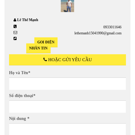
Lê Thế Mạnh
0933011646
lethemanh15041990@gmail.com
GỌI ĐIỆN
NHẮN TIN
HOẶC GỬI YÊU CẦU
Họ và Tên
*
Số điện thoại
*
Nội dung
*