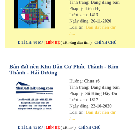
Tình trạng:
Đang đăng bán
Pháp lý:
Liên Hệ
Lượt xem:
1413
Ngày đăng:
26-11-2020
Loại tin:
Bán đất nền dự
á...
D.TÍCH: 80 M² |
( trên tổng diện tích )
| CHÍNH CHỦ
LIÊN HỆ
Bán đất nền Khu Dân Cư Phúc Thành - Kim
Thành - Hải Dương
Hướng:
Chưa rõ
Tình trạng:
Đang đăng bán
Pháp lý:
Sổ Hồng Đầy Đủ
Lượt xem:
1817
Ngày đăng:
22-10-2020
Loại tin:
Bán đất nền dự
á...
D.TÍCH: 85 M² |
( trên m² )
| CHÍNH CHỦ
LIÊN HỆ