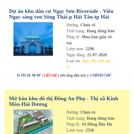
Dự án khu dân cư Ngọc Sơn Riverside - Viên
Ngọc sáng ven Sông Thái-p Hải Tân-tp Hải
Dương
Hướng:
Chưa rõ
Tình trạng:
Đang đăng bán
Pháp lý:
Mua bán giấy tờ
tay
Lượt xem:
2298
Ngày đăng:
22-07-2020
Loại tin:
Bán đất nền dự
á...
D.TÍCH: 90 M² |
( trên tổng diện tích )
| CHÍNH CHỦ
LIÊN HỆ
Mở bán khu đô thị Đông An Phụ - Thị xã Kinh
Môn-Hải Dương
Hướng:
Chưa rõ
Tình trạng:
Đang đăng bán
Pháp lý:
Sổ Hồng Đầy Đủ
Lượt xem:
2536