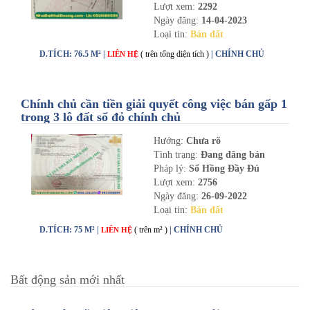
Lượt xem:
2292
Ngày đăng:
14-04-2023
Loại tin:
Bán đất
D.TÍCH: 76.5 M² |
( trên tổng diện tích )
| CHÍNH CHỦ
LIÊN HỆ
Chính chủ cần tiền giải quyết công việc bán gấp 1
trong 3 lô đất sổ đỏ chính chủ
Hướng:
Chưa rõ
Tình trạng:
Đang đăng bán
Pháp lý:
Sổ Hồng Đầy Đủ
Lượt xem:
2756
Ngày đăng:
26-09-2022
Loại tin:
Bán đất
D.TÍCH: 75 M² |
( trên m² )
| CHÍNH CHỦ
LIÊN HỆ
Bất động sản mới nhất