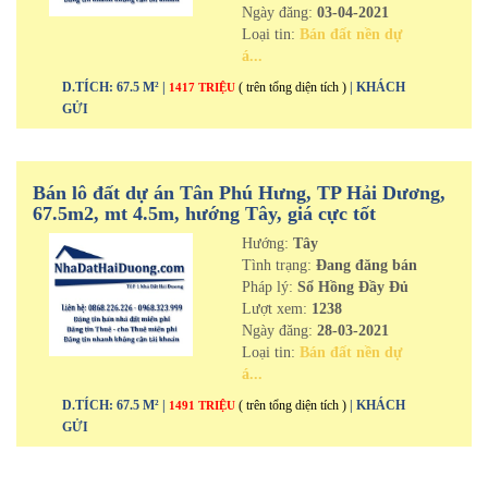
Ngày đăng:
03-04-2021
Loại tin:
Bán đất nền dự
á...
D.TÍCH: 67.5 M² |
( trên tổng diện tích )
| KHÁCH
1417 TRIỆU
GỬI
Bán lô đất dự án Tân Phú Hưng, TP Hải Dương,
67.5m2, mt 4.5m, hướng Tây, giá cực tốt
Hướng:
Tây
Tình trạng:
Đang đăng bán
Pháp lý:
Sổ Hồng Đầy Đủ
Lượt xem:
1238
Ngày đăng:
28-03-2021
Loại tin:
Bán đất nền dự
á...
D.TÍCH: 67.5 M² |
( trên tổng diện tích )
| KHÁCH
1491 TRIỆU
GỬI