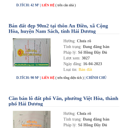
D.TÍCH: 42 M² |
( trên căn nhà )
LIÊN HỆ
Bán đất đẹp 90m2 tại thôn An Điền, xã Cộng
Hòa, huyện Nam Sách, tỉnh Hải Dương
Hướng:
Chưa rõ
Tình trạng:
Đang đăng bán
Pháp lý:
Sổ Hồng Đầy Đủ
Lượt xem:
3027
Ngày đăng:
16-04-2023
Loại tin:
Bán đất
D.TÍCH: 90 M² |
( trên tổng diện tích )
| CHÍNH CHỦ
LIÊN HỆ
Cần bán lô đất phố Văn, phường Việt Hòa, thành
phố Hải Dương
Hướng:
Chưa rõ
Tình trạng:
Đang đăng bán
Pháp lý:
Sổ Hồng Đầy Đủ