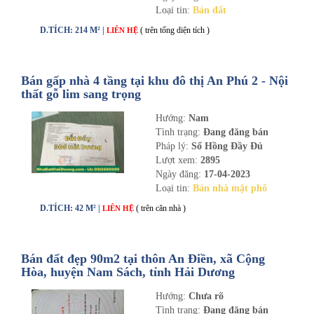
Loại tin:
Bán đất
D.TÍCH: 214 M² |
( trên tổng diện tích )
LIÊN HỆ
Bán gấp nhà 4 tầng tại khu đô thị An Phú 2 - Nội
thất gỗ lim sang trọng
Hướng:
Nam
Tình trạng:
Đang đăng bán
Pháp lý:
Sổ Hồng Đầy Đủ
Lượt xem:
2895
Ngày đăng:
17-04-2023
Loại tin:
Bán nhà mặt phố
D.TÍCH: 42 M² |
( trên căn nhà )
LIÊN HỆ
Bán đất đẹp 90m2 tại thôn An Điền, xã Cộng
Hòa, huyện Nam Sách, tỉnh Hải Dương
Hướng:
Chưa rõ
Tình trạng:
Đang đăng bán