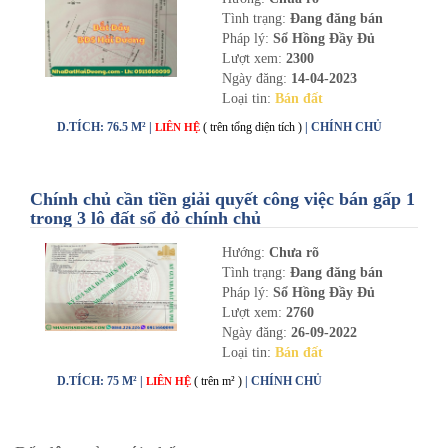
Tình trạng:
Đang đăng bán
Pháp lý:
Sổ Hồng Đầy Đủ
Lượt xem:
2300
Ngày đăng:
14-04-2023
Loại tin:
Bán đất
D.TÍCH: 76.5 M² |
( trên tổng diện tích )
| CHÍNH CHỦ
LIÊN HỆ
Chính chủ cần tiền giải quyết công việc bán gấp 1
trong 3 lô đất sổ đỏ chính chủ
Hướng:
Chưa rõ
Tình trạng:
Đang đăng bán
Pháp lý:
Sổ Hồng Đầy Đủ
Lượt xem:
2760
Ngày đăng:
26-09-2022
Loại tin:
Bán đất
D.TÍCH: 75 M² |
( trên m² )
| CHÍNH CHỦ
LIÊN HỆ