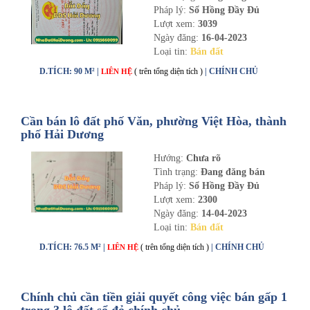
Pháp lý:
Sổ Hồng Đầy Đủ
Lượt xem:
3039
Ngày đăng:
16-04-2023
Loại tin:
Bán đất
D.TÍCH: 90 M² |
( trên tổng diện tích )
| CHÍNH CHỦ
LIÊN HỆ
Cần bán lô đất phố Văn, phường Việt Hòa, thành
phố Hải Dương
Hướng:
Chưa rõ
Tình trạng:
Đang đăng bán
Pháp lý:
Sổ Hồng Đầy Đủ
Lượt xem:
2300
Ngày đăng:
14-04-2023
Loại tin:
Bán đất
D.TÍCH: 76.5 M² |
( trên tổng diện tích )
| CHÍNH CHỦ
LIÊN HỆ
Chính chủ cần tiền giải quyết công việc bán gấp 1