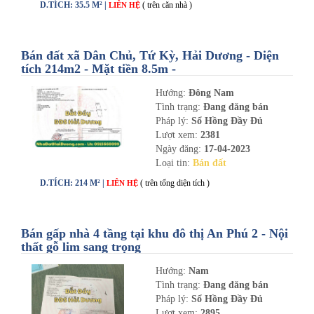
D.TÍCH: 35.5 M² |
( trên căn nhà )
LIÊN HỆ
Bán đất xã Dân Chủ, Tứ Kỳ, Hải Dương - Diện
tích 214m2 - Mặt tiền 8.5m -
nhadathaiduong.com
Hướng:
Đông Nam
Tình trạng:
Đang đăng bán
Pháp lý:
Sổ Hồng Đầy Đủ
Lượt xem:
2381
Ngày đăng:
17-04-2023
Loại tin:
Bán đất
D.TÍCH: 214 M² |
( trên tổng diện tích )
LIÊN HỆ
Bán gấp nhà 4 tầng tại khu đô thị An Phú 2 - Nội
thất gỗ lim sang trọng
Hướng:
Nam
Tình trạng:
Đang đăng bán
Pháp lý:
Sổ Hồng Đầy Đủ
Lượt xem:
2895