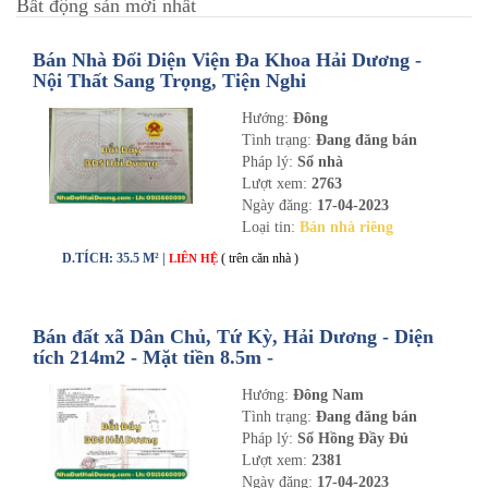
Bất động sản mới nhất
Bán Nhà Đối Diện Viện Đa Khoa Hải Dương -
Nội Thất Sang Trọng, Tiện Nghi
Hướng:
Đông
Tình trạng:
Đang đăng bán
Pháp lý:
Sổ nhà
Lượt xem:
2763
Ngày đăng:
17-04-2023
Loại tin:
Bán nhà riêng
D.TÍCH: 35.5 M² |
( trên căn nhà )
LIÊN HỆ
Bán đất xã Dân Chủ, Tứ Kỳ, Hải Dương - Diện
tích 214m2 - Mặt tiền 8.5m -
nhadathaiduong.com
Hướng:
Đông Nam
Tình trạng:
Đang đăng bán
Pháp lý:
Sổ Hồng Đầy Đủ
Lượt xem:
2381
Ngày đăng:
17-04-2023