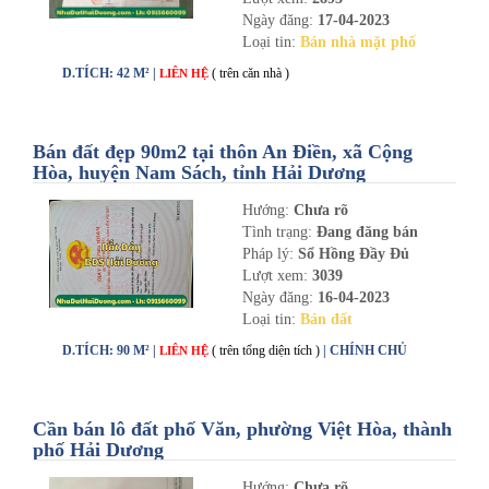
Ngày đăng:
17-04-2023
Loại tin:
Bán nhà mặt phố
D.TÍCH: 42 M² |
( trên căn nhà )
LIÊN HỆ
Bán đất đẹp 90m2 tại thôn An Điền, xã Cộng
Hòa, huyện Nam Sách, tỉnh Hải Dương
Hướng:
Chưa rõ
Tình trạng:
Đang đăng bán
Pháp lý:
Sổ Hồng Đầy Đủ
Lượt xem:
3039
Ngày đăng:
16-04-2023
Loại tin:
Bán đất
D.TÍCH: 90 M² |
( trên tổng diện tích )
| CHÍNH CHỦ
LIÊN HỆ
Cần bán lô đất phố Văn, phường Việt Hòa, thành
phố Hải Dương
Hướng:
Chưa rõ