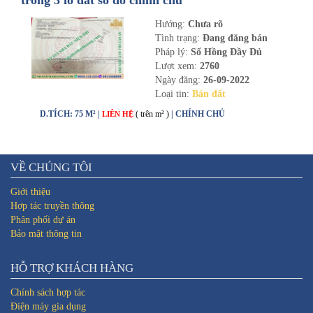
trong 3 lô đất sổ đỏ chính chủ
Hướng:
Chưa rõ
Tình trạng:
Đang đăng bán
Pháp lý:
Sổ Hồng Đầy Đủ
Lượt xem:
2760
Ngày đăng:
26-09-2022
Loại tin:
Bán đất
D.TÍCH: 75 M² |
( trên m² )
| CHÍNH CHỦ
LIÊN HỆ
VỀ CHÚNG TÔI
Giới thiệu
Hợp tác truyền thông
Phân phối dự án
Bảo mật thông tin
HỖ TRỢ KHÁCH HÀNG
Chính sách hợp tác
Điện máy gia dụng