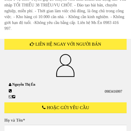
nhập TỐI THIỂU 38 TRIỆU/VỤ CHỐT. - Đào tạo bài bản, chuyên
nghiệp, miễn phí. - Thời gian làm việc chủ động, là ông chủ trong công
việc. - Kho hàng có 10.000 căn nhà. - Không cần kinh nghiệm. - Không
giới hạn độ tuổi. -Không yêu cầu bằng cấp. Liên hệ Ms Én 0983 416
997.
LIÊN HỆ NGAY VỚI NGƯỜI BÁN
Nguyễn Thị Én
0983416997
HOẶC GỬI YÊU CẦU
Họ và Tên
*