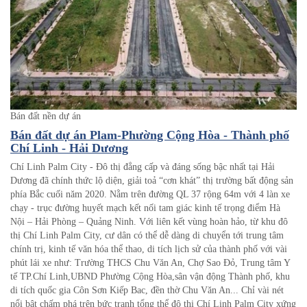
Bán đất nền dự án
Bán đất dự án Plam-Phường Cộng Hòa - Thành phố
Chí Linh - Hải Dương
Chí Linh Palm City - Đô thị đẳng cấp và đáng sống bậc nhất tại Hải
Dương đã chính thức lộ diện, giải toả “cơn khát” thị trường bất động sản
phía Bắc cuối năm 2020. Nằm trên đường QL 37 rộng 64m với 4 làn xe
chạy - trục đường huyết mạch kết nối tam giác kinh tế trọng điểm Hà
Nội – Hải Phòng – Quảng Ninh. Với liên kết vùng hoàn hảo, từ khu đô
thị Chí Linh Palm City, cư dân có thể dễ dàng di chuyển tới trung tâm
chính trị, kinh tế văn hóa thể thao, di tích lịch sử của thành phố với vài
phút lái xe như: Trường THCS Chu Văn An, Chợ Sao Đỏ, Trung tâm Y
tế TP.Chí Linh,UBND Phường Cộng Hòa,sân vận động Thành phố, khu
di tích quốc gia Côn Sơn Kiếp Bac, đền thờ Chu Văn An... Chỉ vài nét
nổi bật chấm phá trên bức tranh tổng thể đô thị Chí Linh Palm City xứng