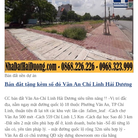
Bán đất nền dự án
Bán đât tặng kèm sổ đỏ Văn An Chí Linh Hải Dương
CC bán đất Văn An-Chí Linh Hải Dương siêu tiềm năng !! -Vị trí đắc
địa, nằm ngay mặt đường quốc lộ 18 thuộc Phường Văn An, TP Chí
Linh, thuận tiện đi lại tới các khu vực lân cận :fallen_leaf: -Cách chợ
Văn An 500 mét -Cách 559 Chí Linh 1,5 Km -Cách đại học Sao đỏ 3 km
-Đất nền 2 mặt tiền phù hợp để ở, kinh doanh, buôn bán -Sổ đỏ từng lô
sẵn có, yên tâm pháp lý. - mặt đường quốc lộ rộng 32m siêu hợp lý -
Văn An đã có chủ trương QĐ xây dựng showroom oto của hãng