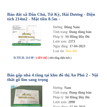
Bán đất xã Dân Chủ, Tứ Kỳ, Hải Dương - Diện
tích 214m2 - Mặt tiền 8.5m -
nhadathaiduong.com
Hướng:
Đông Nam
Tình trạng:
Đang đăng bán
Pháp lý:
Sổ Hồng Đầy Đủ
Lượt xem:
2373
Ngày đăng:
17-04-2023
Loại tin:
Bán đất
D.TÍCH: 214 M² |
( trên tổng diện tích )
LIÊN HỆ
Bán gấp nhà 4 tầng tại khu đô thị An Phú 2 - Nội
thất gỗ lim sang trọng
Hướng:
Nam
Tình trạng:
Đang đăng bán
Pháp lý:
Sổ Hồng Đầy Đủ
Lượt xem:
2890
Ngày đăng:
17-04-2023