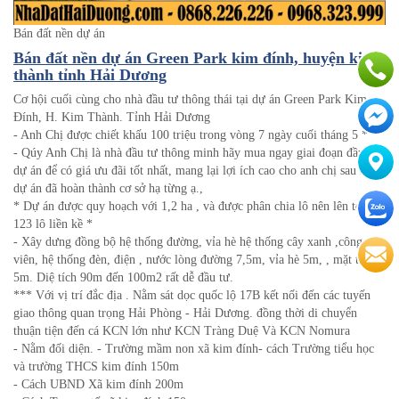
Bán đất nền dự án
Bán đất nền dự án Green Park kim đính, huyện kim
thành tỉnh Hải Dương
Cơ hội cuối cùng cho nhà đầu tư thông thái tại dự án Green Park Kim
Đính, H. Kim Thành. Tỉnh Hải Dương
- Anh Chị được chiết khấu 100 triệu trong vòng 7 ngày cuối tháng 5 *
- Qúy Anh Chị là nhà đầu tư thông minh hãy mua ngay giai đoạn đầu của
dự án để có giá ưu đãi tốt nhất, mang lại lợi ích cao cho anh chị sau khi
dự án đã hoàn thành cơ sở hạ từng ạ.,
* Dự án được quy hoạch với 1,2 ha , và được phân chia lô nên lên tới
123 lô liền kề *
- Xây dưng đồng bộ hệ thống đường, vỉa hè hệ thống cây xanh ,công
viên, hệ thống đèn, điện , nước lòng đường 7,5m, vỉa hè 5m, , mặt tiền
5m. Diệ tích 90m đến 100m2 rất dễ đầu tư.
*** Với vị trí đắc địa . Nằm sát dọc quốc lộ 17B kết nối đến các tuyến
giao thông quan trọng Hải Phòng - Hải Dương. đồng thời di chuyển
thuận tiện đến cá KCN lớn như KCN Tràng Duệ Và KCN Nomura
- Nằm đối diện. - Trường mầm non xã kim đính- cách Trường tiểu học
và trường THCS kim đính 150m
- Cách UBND Xã kim đính 200m