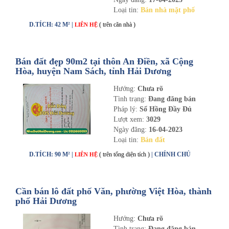
Loại tin:
Bán nhà mặt phố
D.TÍCH: 42 M² |
( trên căn nhà )
LIÊN HỆ
Bán đất đẹp 90m2 tại thôn An Điền, xã Cộng
Hòa, huyện Nam Sách, tỉnh Hải Dương
Hướng:
Chưa rõ
Tình trạng:
Đang đăng bán
Pháp lý:
Sổ Hồng Đầy Đủ
Lượt xem:
3029
Ngày đăng:
16-04-2023
Loại tin:
Bán đất
D.TÍCH: 90 M² |
( trên tổng diện tích )
| CHÍNH CHỦ
LIÊN HỆ
Cần bán lô đất phố Văn, phường Việt Hòa, thành
phố Hải Dương
Hướng:
Chưa rõ
Tình trạng:
Đang đăng bán