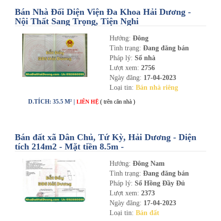
Bán Nhà Đối Diện Viện Đa Khoa Hải Dương -
Nội Thất Sang Trọng, Tiện Nghi
Hướng:
Đông
Tình trạng:
Đang đăng bán
Pháp lý:
Sổ nhà
Lượt xem:
2756
Ngày đăng:
17-04-2023
Loại tin:
Bán nhà riêng
D.TÍCH: 35.5 M² |
( trên căn nhà )
LIÊN HỆ
Bán đất xã Dân Chủ, Tứ Kỳ, Hải Dương - Diện
tích 214m2 - Mặt tiền 8.5m -
nhadathaiduong.com
Hướng:
Đông Nam
Tình trạng:
Đang đăng bán
Pháp lý:
Sổ Hồng Đầy Đủ
Lượt xem:
2373
Ngày đăng:
17-04-2023
Loại tin:
Bán đất