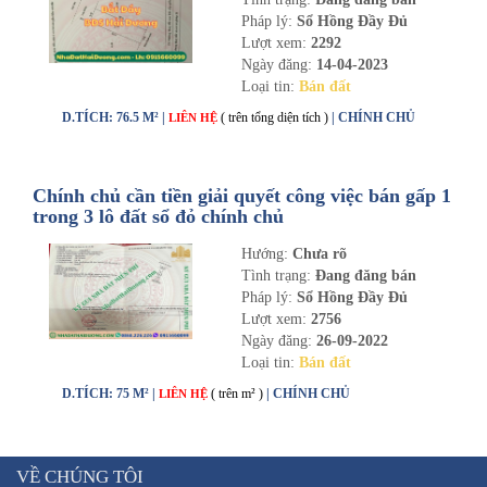
Pháp lý:
Sổ Hồng Đầy Đủ
Lượt xem:
2292
Ngày đăng:
14-04-2023
Loại tin:
Bán đất
D.TÍCH: 76.5 M² |
( trên tổng diện tích )
| CHÍNH CHỦ
LIÊN HỆ
Chính chủ cần tiền giải quyết công việc bán gấp 1
trong 3 lô đất sổ đỏ chính chủ
Hướng:
Chưa rõ
Tình trạng:
Đang đăng bán
Pháp lý:
Sổ Hồng Đầy Đủ
Lượt xem:
2756
Ngày đăng:
26-09-2022
Loại tin:
Bán đất
D.TÍCH: 75 M² |
( trên m² )
| CHÍNH CHỦ
LIÊN HỆ
VỀ CHÚNG TÔI