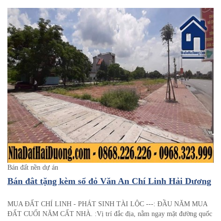
Bán đất nền dự án
Bán đât tặng kèm sổ đỏ Văn An Chí Linh Hải Dương
MUA ĐẤT CHÍ LINH - PHÁT SINH TÀI LỘC ---: ĐẦU NĂM MUA
ĐẤT CUỐI NĂM CẤT NHÀ. :Vị trí đắc địa, nằm ngay mặt đường quốc