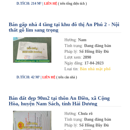
D.TÍCH: 214 M² |
( trên tổng diện tích )
LIÊN HỆ
Bán gấp nhà 4 tầng tại khu đô thị An Phú 2 - Nội
thất gỗ lim sang trọng
Hướng:
Nam
Tình trạng:
Đang đăng bán
Pháp lý:
Sổ Hồng Đầy Đủ
Lượt xem:
2890
Ngày đăng:
17-04-2023
Loại tin:
Bán nhà mặt phố
D.TÍCH: 42 M² |
( trên căn nhà )
LIÊN HỆ
Bán đất đẹp 90m2 tại thôn An Điền, xã Cộng
Hòa, huyện Nam Sách, tỉnh Hải Dương
Hướng:
Chưa rõ
Tình trạng:
Đang đăng bán
Pháp lý:
Sổ Hồng Đầy Đủ