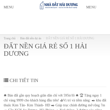
MENU
MENU
Trang chủ
Bán đất nền dự án
ĐẤT NỀN GIÁ RẺ SỐ 1 HẢI DƯƠNG
ĐẤT NỀN GIÁ RẺ SỐ 1 HẢI
DƯƠNG
CHI TIẾT TIN
🛎 Bán đất gần quy hoạch giãn dân chỉ với 595tr/lô 🛎 🏆 Tặng ngay 1
chỉ vàng 9999 cho khách hàng đầu tiên! ⛳️Vị trí và tiềm năng: ✒️ khu đất
thuộc Kim Tân- Kim Thành- HD ✒️ Giáp trục chính đường mở rộng 7m