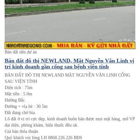
Bán đất nền dự án
Bán đất đô thị NEWLAND, Mặt Nguyễn Văn Linh vị
trí kinh doanh gần cổng sau bệnh viện tỉnh
BÁN ĐẤT ĐÔ THỊ NEWLAND MẶT NGUYỄN VĂN LINH CỔNG
SAU VIỆN TỈNH
Diện tích : 75m
Mặt tiền : 5.0m
Hướng Bắc.
Đường + vỉa hè : 30.5m
Đất đang chờ bìa.
Lô đất ở vị trí cực đẹp, kinh doanh buôn bán được mọi mặt hàng, mở VP
đại diện, phòng khám, hiệu thuốc đều ok.
Giá bán thỏa thuận
Quý khách vui lòng LH 0868.226.226 BĐS