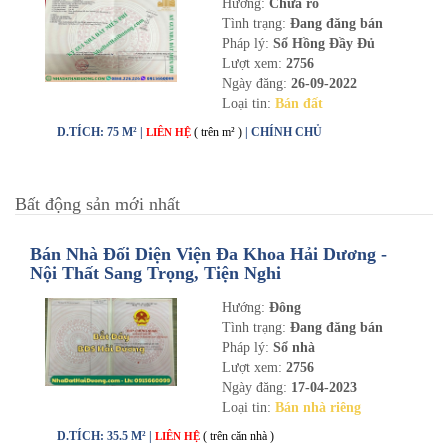
Hướng:
Chưa rõ
Tình trạng:
Đang đăng bán
Pháp lý:
Sổ Hồng Đầy Đủ
Lượt xem:
2756
Ngày đăng:
26-09-2022
Loại tin:
Bán đất
D.TÍCH: 75 M² |
( trên m² )
| CHÍNH CHỦ
LIÊN HỆ
Bất động sản mới nhất
Bán Nhà Đối Diện Viện Đa Khoa Hải Dương -
Nội Thất Sang Trọng, Tiện Nghi
Hướng:
Đông
Tình trạng:
Đang đăng bán
Pháp lý:
Sổ nhà
Lượt xem:
2756
Ngày đăng:
17-04-2023
Loại tin:
Bán nhà riêng
D.TÍCH: 35.5 M² |
( trên căn nhà )
LIÊN HỆ