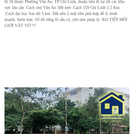
lộ 18 thuộc Phường Văn An, TP Chí Linh, thuận tiện đi lại tới các khu
vực lân cận :Cách chợ Văn An 500 mét :Cách 559 Chí Linh 1,5 Km
:Cách đại học Sao đỏ 3 km :Đất nền 2 mặt tiền phù hợp để ở, kinh
doanh, buôn bán :Sổ đỏ từng lô sẵn có, yên tâm pháp lý. KO TIẾP MÔI
GIỚI VẬT VỜ !!!