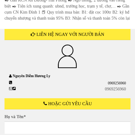
✒️ Gần KCN An Dương- Hải Phòng ✒️ Ngõ thông, 2 đường vào riêng
biệt ✒️ Tiện ích xung quanh: ubnd, trường học, trạm y tế, chợ,... ✒️ Gần
cụm CN Kim Đính 1 📕 Quy trình mua bán: B1: đặt cọc 100tr B2: ký hđ
chuyển nhượng và thanh toán 95% B3: Nhận sổ và thanh toán 5% còn lại
LIÊN HỆ NGAY VỚI NGƯỜI BÁN
Nguyên Diễm Hương Ly
0969256960
0969256960
HOẶC GỬI YÊU CẦU
Họ và Tên
*