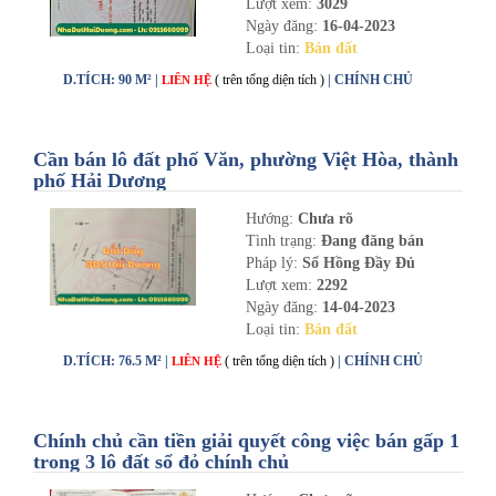
Lượt xem:
3029
Ngày đăng:
16-04-2023
Loại tin:
Bán đất
D.TÍCH: 90 M² |
( trên tổng diện tích )
| CHÍNH CHỦ
LIÊN HỆ
Cần bán lô đất phố Văn, phường Việt Hòa, thành
phố Hải Dương
Hướng:
Chưa rõ
Tình trạng:
Đang đăng bán
Pháp lý:
Sổ Hồng Đầy Đủ
Lượt xem:
2292
Ngày đăng:
14-04-2023
Loại tin:
Bán đất
D.TÍCH: 76.5 M² |
( trên tổng diện tích )
| CHÍNH CHỦ
LIÊN HỆ
Chính chủ cần tiền giải quyết công việc bán gấp 1
trong 3 lô đất sổ đỏ chính chủ