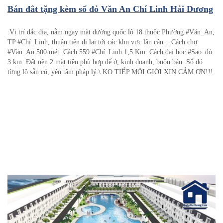
Bán đât tặng kèm sổ đỏ Văn An Chí Linh Hải Dương
:Vị trí đắc địa, nằm ngay mặt đường quốc lộ 18 thuộc Phường #Văn_An,
TP #Chí_Linh, thuận tiện đi lại tới các khu vực lân cận : :Cách chợ
#Văn_An 500 mét :Cách 559 #Chí_Linh 1,5 Km :Cách đại học #Sao_đỏ
3 km :Đất nền 2 mặt tiền phù hợp để ở, kinh doanh, buôn bán :Sổ đỏ
từng lô sẵn có, yên tâm pháp lý.\ KO TIẾP MÔI GIỚI XIN CẢM ƠN!!!