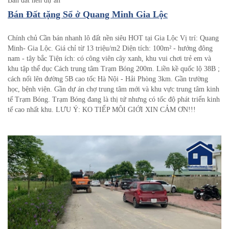
Bán đất nền dự án
Bán Đất tặng Sổ ở Quang Minh Gia Lộc
Chính chủ Cần bán nhanh lô đất nền siêu HOT tại Gia Lộc Vị trí: Quang
Minh- Gia Lộc. Giá chỉ từ 13 triệu/m2 Diện tích: 100m² - hướng đông
nam - tây bắc Tiện ích: có công viên cây xanh, khu vui chơi trẻ em và
khu tập thể dục Cách trung tâm Trạm Bóng 200m. Liền kề quốc lộ 38B ;
cách nối lên đường 5B cao tốc Hà Nội - Hải Phòng 3km. Gần trường
học, bệnh viện. Gần dự án chợ trung tâm mới và khu vực trung tâm kinh
tế Trạm Bóng. Trạm Bóng đang là thị tứ nhưng có tốc độ phát triển kinh
tế cao nhất khu. LƯU Ý: KO TIẾP MÔI GIỚI XIN CẢM ƠN!!!