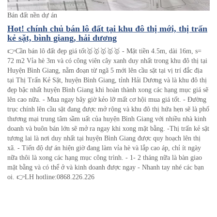
Bán đất nền dự án
Hot! chính chủ bán lô đất tại khu đô thị mới, thị trấn
kẻ sặt, bình giang, hải dương
👉Cần bán lô đất đẹp giá tốt🥇🥇🥇🥇🥇 - Mặt tiền 4.5m, dài 16m, s=
72 m2 Vỉa hè 3m và có công viên cây xanh duy nhất trong khu đô thị tại
Huyện Bình Giang, nằm đoạn từ ngã 5 mới lên cầu sặt tại vị trí đắc địa
tại Thị Trấn Kẻ Sặt, huyện Bình Giang, tỉnh Hải Dương và là khu đô thị
đẹp bậc nhất huyện Bình Giang khi hoàn thành xong các hạng mục giá sẽ
lên cao nữa. - Mua ngay bây giờ kẻo lỡ mất cơ hội mua giá tốt. - Đường
trục chính lên cầu sặt đang được mở rộng và khu đô thị hứa hẹn sẽ là phố
thương mại trung tâm sầm uất của huyện Bình Giang với nhiều nhà kinh
doanh và buôn bán lớn sẽ mở ra ngay khi xong mặt bằng. -Thị trấn kẻ sặt
tương lai là nơi duy nhất tại huyện Bình Giang được quy hoạch lên thị
xã. - Tiến độ dự án hiện giờ đang làm vỉa hè và lắp cao áp, chỉ ít ngày
nữa thôi là xong các hạng mục công trình. - 1- 2 tháng nữa là bàn giao
mặt bằng và có thể ở và kinh doanh được ngay - Nhanh tay nhé các bạn
oi. 👉LH hotline:0868.226.226