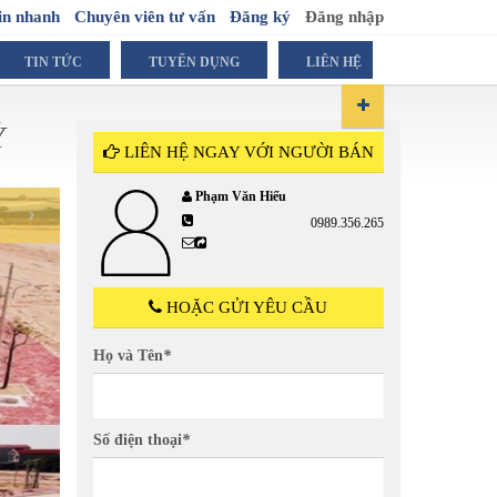
in nhanh
Chuyên viên tư vấn
Đăng ký
Đăng nhập
TIN TỨC
TUYỂN DỤNG
LIÊN HỆ
Ỷ
LIÊN HỆ NGAY VỚI NGƯỜI BÁN
Phạm Văn Hiếu
0989.356.265
HOẶC GỬI YÊU CẦU
Họ và Tên
*
Số điện thoại
*