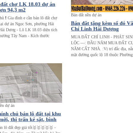
12km
 đất chợ LK 18.03 dự án
- Pháp lý minh bạch rõ ràng an toàn
ơn 94,3 m2
người mua.
Bán đất nền dự án
chủ ❗️ Gia đình e cần bán lô đất chợ
- Tiềm năng đa kết nối Green Park 
Bán đât tặng kèm sổ đỏ 
ại dự án Ngọc Sơn, phường Hải
Đính.
Chí Linh Hải Dương
Hải Dươg - Lô LK 18.03 diện tích
- Hãy gọi ngay cho em: 0868.226.2
hướng Tây Nam - Kích thước
MUA ĐẤT CHÍ LINH - PHÁT SIN
- Để được tư vấn và đi xem dự án ạ.
ù hợp cho kinh doanh Chỉ với 2x
LỘC ---: ĐẦU NĂM MUA ĐẤT C
là có mọi người có thể sở hữu 1 lô
NĂM CẤT NHÀ. :Vị trí đắc địa, nằ
ng vào cổng chợ 💯
mặt đường quốc lộ 18 thuộc Phường
TP Chí Linh, thuận tiện đi lại tới cá
lân cận :Cách chợ Văn An 500 mét :
Chí Linh 1,5 Km :Cách đại học Sao
:Đất nền 2 mặt tiền phù hợp để ở, k
buôn bán :Sổ đỏ từng lô sẵn có, yên
lý. KO TIẾP MÔI GIỚI VẬT VỜ !!
nền dự án
hính chủ bán lô đất tại khu
mới, thị trấn kẻ sặt, bình
 hải dương
n lô đất đẹp giá tốt🥇🥇🥇🥇🥇 -