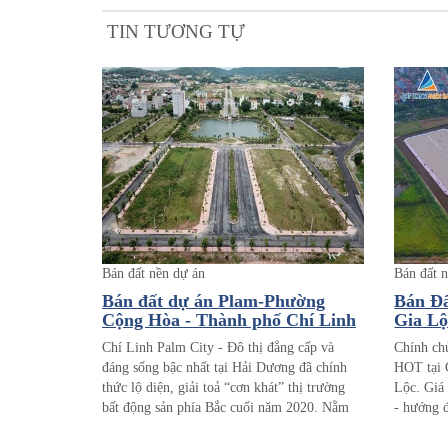
TIN TƯƠNG TỰ
Bán đất nền dự án
Bán đất 
Bán đất dự án Plam-Phường
Bán Đấ
Cộng Hòa - Thành phố Chí Linh
Gia Lộ
- Hải Dương
Chí Linh Palm City - Đô thị đẳng cấp và
Chính ch
đáng sống bậc nhất tại Hải Dương đã chính
HOT tại 
thức lộ diện, giải toả “cơn khát” thị trường
Lộc. Giá 
bất động sản phía Bắc cuối năm 2020. Nằm
- hướng đ
trên đường QL 37 rộng 64m với 4 làn xe chạy
viên cây 
- trục đường huyết mạch kết nối tam giác
thể dục 