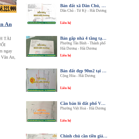
Bán đất xã Dân Chủ, Tứ Kỳ, Hải Dương - Diện tích 214m2 - Mặt tiền 8.5m - nhadathaiduong.com
 cho
Dân Chủ - Tứ Kỳ - Hải Dương
Kim
Liên hệ
Văn An
26
Bán gấp nhà 4 tầng tại khu đô thị An Phú 2 - Nội thất gỗ lim sang trọng
H TÀI
Phường Tân Bình - Thành phố
UỐI
Hải Dương - Hải Dương
m ngay
Liên hệ
 Văn An,
c khu vực
Cách 559
Bán đất đẹp 90m2 tại thôn An Điền, xã Cộng Hòa, huyện Nam Sách, tỉnh Hải Dương
Cộng Hòa - Hải Dương
 đỏ 3 km
inh doanh,
Liên hệ
 tâm pháp
!
Cần bán lô đất phố Văn, phường Việt Hòa, thành phố Hải Dương
Phường Việt Hoà - Hải Dương
Liên hệ
Chính chủ cần tiền giải quyết công việc bán gấp 1 trong 3 lô đất sổ đỏ chính chủ