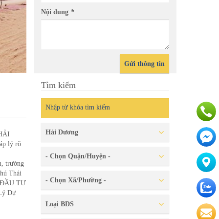
Nội dung
*
CƠ HỘI SỞ HỮU LÔ ĐẤT VỊ TRÍ 
Gửi thông tin
Tìm kiếm
Hải Dương
HẢI
p lý rõ
.
- Chọn Quận/Huyện -
, trường
Phú Thái
- Chọn Xã/Phường -
M ĐẦU TƯ
ý Dự
Loại BDS