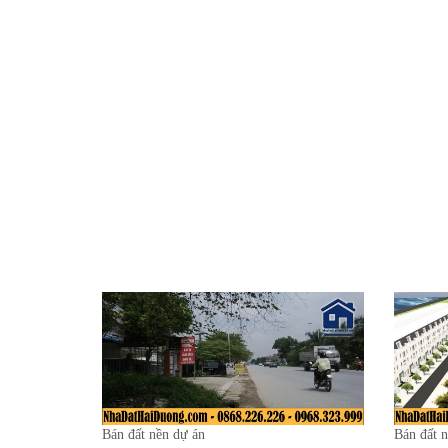
kinh tế trọng điểm Hà Nội – Hải Phòng –
Liền kề 
Quảng Ninh. Với liên kết vùng hoàn hảo, từ
cao tốc 
khu đô thị Chí Linh Palm City, cư dân có thể
học, bện
dễ dàng di chuyển tới trung tâm chính trị,
và khu v
kinh tế văn hóa thể thao, di tích lịch sử của
Trạm Bón
thành phố với vài phút lái xe như: Trường
phát tri
THCS Chu Văn An, Chợ Sao Đỏ, Trung tâm
TIẾP MÔ
Y tế TP.Chí Linh,UBND Phường Cộng
Hòa,sân vận động Thành phố, khu di tích
quốc gia Côn Sơn Kiếp Bac, đền thờ Chu Văn
An... Chỉ vài nét nổi bật chấm phá trên bức
tranh tổng thể đô thị Chí Linh Palm City
xứng đáng trở thành dự án tâm điểm của thị
trường BĐS cuối năm. -------------------------
-- CHÍ LINH PALM CITY - NÂNG TẦM
CUỘC SỐNG HIỆN ĐẠI Để cập nhật những
thông tin mới nhất về Dự án, vui lòng liên hệ:
Địa chỉ: 24 Lương Thế Vinh - Phường Hải
Tân - TP Hải Dương.
Bán đất nền dự án
Bán đất 