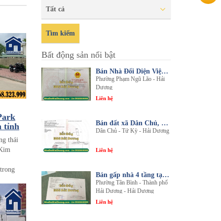
Tất cả
Tìm kiếm
Bất động sản nổi bật
Bán Nhà Đối Diện Viện Đa Khoa Hải Dương - Nội Thất Sang Trọng, Tiện Nghi
Phường Phạm Ngũ Lão - Hải
Dương
Liên hệ
Park
Bán đất xã Dân Chủ, Tứ Kỳ, Hải Dương - Diện tích 214m2 - Mặt tiền 8.5m - nhadathaiduong.com
 tỉnh
Dân Chủ - Tứ Kỳ - Hải Dương
ng thái
 Kim
Liên hệ
 trong
Bán gấp nhà 4 tầng tại khu đô thị An Phú 2 - Nội thất gỗ lim sang trọng
Phường Tân Bình - Thành phố
minh hãy
Hải Dương - Hải Dương
 có giá
Liên hệ
 cho anh
ở hạ từng