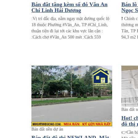
Bán đât tặng kèm sổ đỏ Văn An
Bán lô
Chí Linh Hải Dương
Ngọc S
:Vị trí đắc địa, nằm ngay mặt đường quốc lộ
❗️ Chính 
18 thuộc Phường #Văn_An, TP #Chí_Linh,
thương m
thuận tiện đi lại tới các khu vực lân cận :
Tân, TP 
:Cách chợ #Văn_An 500 mét :Cách 559
94,3 m2 
#Chí_Linh 1,5 Km :Cách đại học #Sao_đỏ 3
5x18m ph
km :Đất nền 2 mặt tiền phù hợp để ở, kinh
triệu/m2 
doanh, buôn bán :Sổ đỏ từng lô sẵn có, yên
nhìn thẳ
tâm pháp lý.\ KO TIẾP MÔI GIỚI XIN CẢM
ƠN!!!
Bán đất 
Hot! c
đô thị 
giang,
Bán đất nền dự án
👉Cần bá
Bán đất đô thị NEWLAND, Mặt