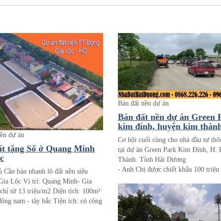
Bán đất nền dự án
Bán đất nền dự án Green 
kim đính, huyện kim thành
Hải Dương
nền dự án
Cơ hội cuối cùng cho nhà đầu tư thô
t tặng Sổ ở Quang Minh
tại dự án Green Park Kim Đính, H.
c
Thành. Tỉnh Hải Dương
- Anh Chị được chiết khấu 100 triệu
ủ Cần bán nhanh lô đất nền siêu
vòng 7 ngày cuối tháng 5 *
Gia Lộc Vị trí: Quang Minh- Gia
- Qúy Anh Chị là nhà đầu tư thông 
chỉ từ 13 triệu/m2 Diện tích: 100m²
mua ngay giai đoạn đầu của dự án để
ông nam - tây bắc Tiện ích: có công
ưu đãi tốt nhất, mang lại lợi ích cao
xanh, khu vui chơi trẻ em và khu tập
chị sau khi dự án đã hoàn thành cơ s
Cách trung tâm Trạm Bóng 200m.