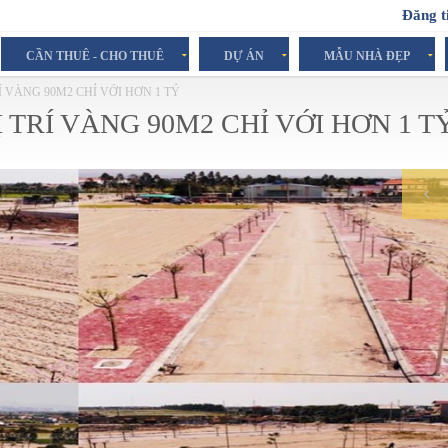
Đăng t
CẦN THUÊ - CHO THUÊ
DỰ ÁN
MẪU NHÀ ĐẸP
Í VÀNG 90M2 CHỈ VỚI HƠN 1 TỶ
 TRÍ VÀNG 90M2 CHỈ VỚI HƠN 1 T