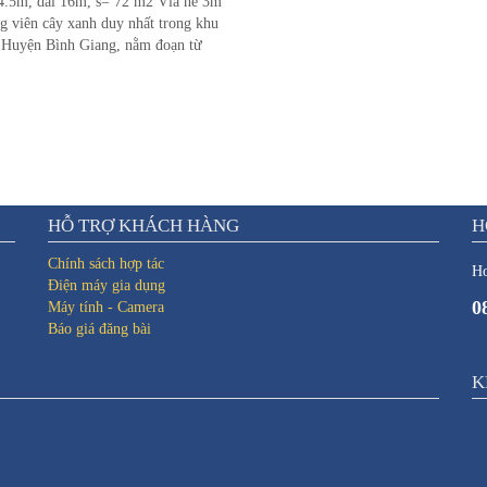
 4.5m, dài 16m, s= 72 m2 Vỉa hè 3m
g viên cây xanh duy nhất trong khu
ại Huyện Bình Giang, nằm đoạn từ
lên cầu sặt tại vị trí đắc địa tại Thị
Sặt, huyện Bình Giang, tỉnh Hải
 là khu đô thị đẹp bậc nhất huyện
ng khi hoàn thành xong các hạng
ẽ lên cao nữa. - Mua ngay bây giờ
t cơ hội mua giá tốt. - Đường trục
n cầu sặt đang được mở rộng và khu
a hẹn sẽ là phố thương mại trung
HỖ TRỢ KHÁCH HÀNG
H
uất của huyện Bình Giang với nhiều
 doanh và buôn bán lớn sẽ mở ra
Chính sách hợp tác
Ho
xong mặt bằng. -Thị trấn kẻ sặt
Điện máy gia dụng
0
 là nơi duy nhất tại huyện Bình
Máy tính - Camera
c quy hoạch lên thị xã. - Tiến độ
Báo giá đăng bài
n giờ đang làm vỉa hè và lắp cao áp,
ày nữa thôi là xong các hạng mục
K
h. - 1- 2 tháng nữa là bàn giao mặt
ó thể ở và kinh doanh được ngay -
y nhé các bạn oi. 👉LH
0868.226.226