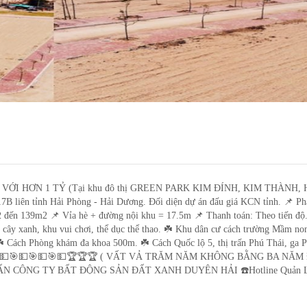
TRÍ VÀNG 90M2 CHỈ VỚI HƠN 1 TỶ
ỚI HƠN 1 TỶ (Tại khu đô thị GREEN PARK KIM ĐÍNH, KIM THÀNH, 
 liên tỉnh Hải Phòng - Hải Dương. Đối diện dự án đấu giá KCN tỉnh. 📌 Phá
2 đến 139m2 📌 Vỉa hè + đường nội khu = 17.5m 📌 Thanh toán: Theo tiến độ
h, khu vui chơi, thể dục thể thao. ☘️ Khu dân cư cách trường Mầm non
. ☘️ Cách Phòng khám đa khoa 500m. ☘️ Cách Quốc lộ 5, thị trấn Phú Thái, ga 
8km.💵🎯💵🎯💵🎯💵🏆🏆🏆 ( VẤT VẢ TRĂM NĂM KHÔNG BẰNG BA NĂ
NG TY BẤT ĐỘNG SẢN ĐẤT XANH DUYÊN HẢI ☎️Hotline Quản L