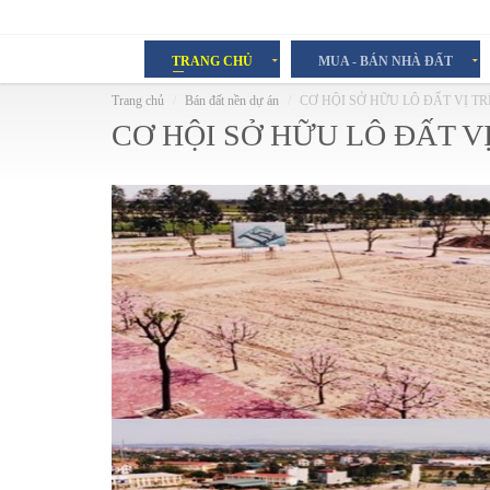
TRANG CHỦ
MUA - BÁN NHÀ ĐẤT
Trang chủ
Bán đất nền dự án
CƠ HỘI SỞ HỮU LÔ ĐẤT VỊ TR
CƠ HỘI SỞ HỮU LÔ ĐẤT VỊ