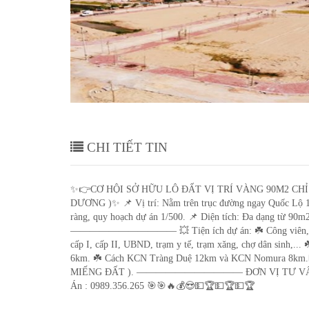
CƠ HỘI SỞ HỮU LÔ ĐẤT VỊ 
CHI TIẾT TIN
✨👉CƠ HỘI SỞ HỮU LÔ ĐẤT VỊ TRÍ VÀNG 90M2 CHỈ V
DƯƠNG )✨ 📌 Vị trí: Nằm trên trục đường ngay Quốc Lộ 17B
ràng, quy hoạch dự án 1/500. 📌 Diện tích: Đa dạng từ 90m
——————————— 💥 Tiện ích dự án: ☘️ Công viên, cây xan
cấp I, cấp II, UBND, trạm y tế, trạm xăng, chợ dân sinh,..
6km. ☘️ Cách KCN Tràng Duệ 12km và KCN Nomura 
MIẾNG ĐẤT ). ——————————— ĐƠN VỊ TƯ VẤN CÔ
Án : 0989.356.265 🎯🎯🔥💰😍💵🏆💵🏆💵🏆