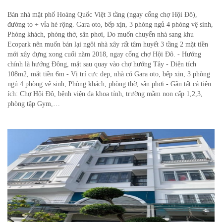
Bán nhà mặt phố Hoàng Quốc Việt 3 tầng (ngay cổng chợ Hội Đô),
đường to + vỉa hè rộng. Gara oto, bếp xịn, 3 phòng ngủ 4 phòng vệ sinh,
Phòng khách, phòng thờ, sân phơi, Do muốn chuyển nhà sang khu
Ecopark nên muốn bán lại ngôi nhà xây rất tâm huyết 3 tầng 2 mặt tiền
mới xây đựng xong cuối năm 2018, ngay cổng chợ Hội Đô. - Hướng
chính là hướng Đông, mặt sau quay vào chợ hướng Tây - Diện tích
108m2, mặt tiền 6m - Vị trí cực đẹp, nhà có Gara oto, bếp xịn, 3 phòng
ngủ 4 phòng vệ sinh, Phòng khách, phòng thờ, sân phơi - Gần tất cả tiện
ích: Chợ Hội Đô, bệnh viện đa khoa tỉnh, trường mầm non cấp 1,2,3,
phòng tập Gym,…