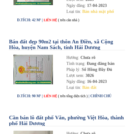
Ngày đăng:
17-04-2023
Loại tin:
Bán nhà mặt phố
D.TÍCH: 42 M² |
( trên căn nhà )
LIÊN HỆ
Bán đất đẹp 90m2 tại thôn An Điền, xã Cộng
Hòa, huyện Nam Sách, tỉnh Hải Dương
Hướng:
Chưa rõ
Tình trạng:
Đang đăng bán
Pháp lý:
Sổ Hồng Đầy Đủ
Lượt xem:
3026
Ngày đăng:
16-04-2023
Loại tin:
Bán đất
D.TÍCH: 90 M² |
( trên tổng diện tích )
| CHÍNH CHỦ
LIÊN HỆ
Cần bán lô đất phố Văn, phường Việt Hòa, thành
phố Hải Dương
Hướng:
Chưa rõ