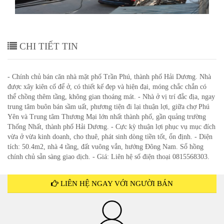
CHI TIẾT TIN
- Chính chủ bán căn nhà mặt phố Trần Phú, thành phố Hải Dương. Nhà
được xây kiên cố để ở, có thiết kế đẹp và hiện đại, móng chắc chắn có
thể chồng thêm tầng, không gian thoáng mát. - Nhà ở vị trí đắc địa, ngay
trung tâm buôn bán sầm uất, phương tiện đi lại thuận lợi, giữa chợ Phú
Yên và Trung tâm Thương Mại lớn nhất thành phố, gần quảng trường
Thống Nhất, thành phố Hải Dương. - Cực kỳ thuận lợi phục vụ mục đích
vừa ở vừa kinh doanh, cho thuê, phát sinh dòng tiền tốt, ổn định. - Diện
tích: 50.4m2, nhà 4 tầng, đất vuông vắn, hướng Đông Nam. Sổ hồng
chính chủ sẵn sàng giao dịch. - Giá: Liên hệ số điện thoại 0815568303.
LIÊN HỆ NGAY VỚI NGƯỜI BÁN