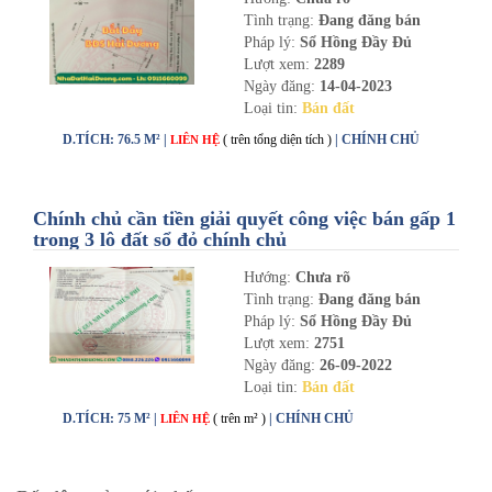
Tình trạng:
Đang đăng bán
Pháp lý:
Sổ Hồng Đầy Đủ
Lượt xem:
2289
Ngày đăng:
14-04-2023
Loại tin:
Bán đất
D.TÍCH: 76.5 M² |
( trên tổng diện tích )
| CHÍNH CHỦ
LIÊN HỆ
Chính chủ cần tiền giải quyết công việc bán gấp 1
trong 3 lô đất sổ đỏ chính chủ
Hướng:
Chưa rõ
Tình trạng:
Đang đăng bán
Pháp lý:
Sổ Hồng Đầy Đủ
Lượt xem:
2751
Ngày đăng:
26-09-2022
Loại tin:
Bán đất
D.TÍCH: 75 M² |
( trên m² )
| CHÍNH CHỦ
LIÊN HỆ