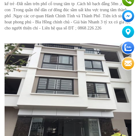
kế trẻ -Đất nằm trên phố cổ trung tâm tp .Cách hồ bạch đằng 50m ,chợ
con .Trong quần thể dân cư đông đúc sầm uất khu vực trung tâm thành
phố .Ngay các cơ quan Hành Chính Tỉnh và Thành Phố .Tiện ích sinh
hoạt phong phú - Bìa Hồng chính chủ - Giá bán Nhanh 3 tỷ xx có gia lộc
cho người thiện chí - Liên hệ qua số ĐT ; 0868.226.226