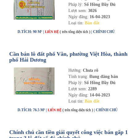
Pháp lý:
Sổ Hồng Đầy Đủ
Lượt xem:
3026
Ngày đăng:
16-04-2023
Loại tin:
Bán đất
D.TÍCH: 90 M² |
( trên tổng diện tích )
| CHÍNH CHỦ
LIÊN HỆ
Cần bán lô đất phố Văn, phường Việt Hòa, thành
phố Hải Dương
Hướng:
Chưa rõ
Tình trạng:
Đang đăng bán
Pháp lý:
Sổ Hồng Đầy Đủ
Lượt xem:
2289
Ngày đăng:
14-04-2023
Loại tin:
Bán đất
D.TÍCH: 76.5 M² |
( trên tổng diện tích )
| CHÍNH CHỦ
LIÊN HỆ
Chính chủ cần tiền giải quyết công việc bán gấp 1