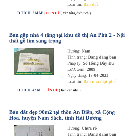
Loại tin:
Bán đất
D.TÍCH: 214 M² |
( trên tổng diện tích )
LIÊN HỆ
Bán gấp nhà 4 tầng tại khu đô thị An Phú 2 - Nội
thất gỗ lim sang trọng
Hướng:
Nam
Tình trạng:
Đang đăng bán
Pháp lý:
Sổ Hồng Đầy Đủ
Lượt xem:
2889
Ngày đăng:
17-04-2023
Loại tin:
Bán nhà mặt phố
D.TÍCH: 42 M² |
( trên căn nhà )
LIÊN HỆ
Bán đất đẹp 90m2 tại thôn An Điền, xã Cộng
Hòa, huyện Nam Sách, tỉnh Hải Dương
Hướng:
Chưa rõ
Tình trạng:
Đang đăng bán