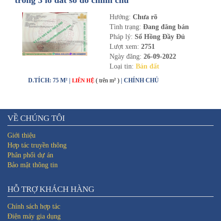
trong 3 lô đất sổ đỏ chính chủ
Hướng:
Chưa rõ
Tình trạng:
Đang đăng bán
Pháp lý:
Sổ Hồng Đầy Đủ
Lượt xem:
2751
Ngày đăng:
26-09-2022
Loại tin:
Bán đất
D.TÍCH: 75 M² |
( trên m² )
| CHÍNH CHỦ
LIÊN HỆ
VỀ CHÚNG TÔI
Giới thiệu
Hợp tác truyền thông
Phân phối dự án
Bảo mật thông tin
HỖ TRỢ KHÁCH HÀNG
Chính sách hợp tác
Điện máy gia dụng