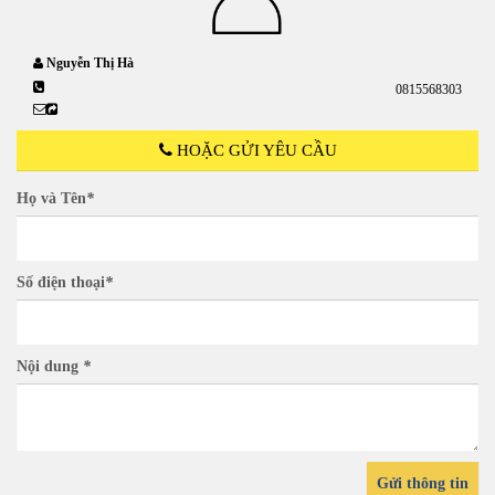
Nguyễn Thị Hà
0815568303
HOẶC GỬI YÊU CẦU
Họ và Tên
*
Số điện thoại
*
Nội dung
*
Gửi thông tin