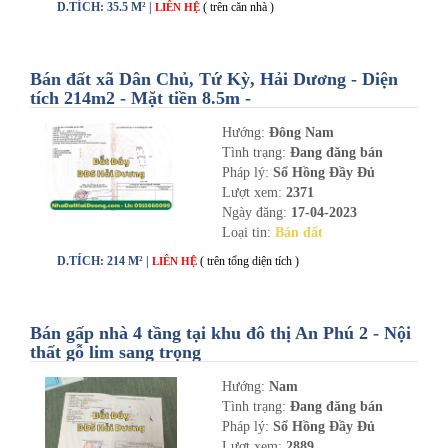
D.TÍCH: 35.5 M² |
( trên căn nhà )
LIÊN HỆ
Bán đất xã Dân Chủ, Tứ Kỳ, Hải Dương - Diện
tích 214m2 - Mặt tiền 8.5m -
nhadathaiduong.com
Hướng:
Đông Nam
Tình trạng:
Đang đăng bán
Pháp lý:
Sổ Hồng Đầy Đủ
Lượt xem:
2371
Ngày đăng:
17-04-2023
Loại tin:
Bán đất
D.TÍCH: 214 M² |
( trên tổng diện tích )
LIÊN HỆ
Bán gấp nhà 4 tầng tại khu đô thị An Phú 2 - Nội
thất gỗ lim sang trọng
Hướng:
Nam
Tình trạng:
Đang đăng bán
Pháp lý:
Sổ Hồng Đầy Đủ
Lượt xem:
2889