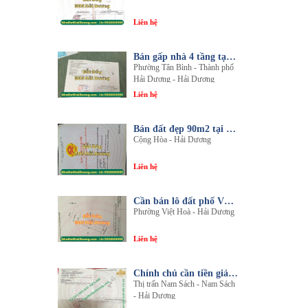
Liên hệ
Bán gấp nhà 4 tầng tại khu đô thị An Phú 2 - Nội thất gỗ lim sang trọng
Phường Tân Bình - Thành phố
Hải Dương - Hải Dương
Liên hệ
Bán đất đẹp 90m2 tại thôn An Điền, xã Cộng Hòa, huyện Nam Sách, tỉnh Hải Dương
Cộng Hòa - Hải Dương
Liên hệ
Cần bán lô đất phố Văn, phường Việt Hòa, thành phố Hải Dương
Phường Việt Hoà - Hải Dương
Liên hệ
Chính chủ cần tiền giải quyết công việc bán gấp 1 trong 3 lô đất sổ đỏ chính chủ
Thị trấn Nam Sách - Nam Sách
- Hải Dương