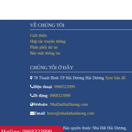
VỀ CHÚNG TÔI
Giới thiệu
Hợp tác truyền thông
Phân phối dự án
Bảo mật thông tin
CHÚNG TÔI Ở ĐÂY
78 Thanh Bình TP Hải Dương Hải Dương
Xem bản đồ
Điện thoại
:
0968323999
Di động
:
0968323999
Website
:
NhaDatHaiDuong.com
Email
:
hotro@nhadathaiduong.com
Copyright © 2026. Bản quyền thuộc Nhà Đất Hải Dương.
Hotline: 0968323999