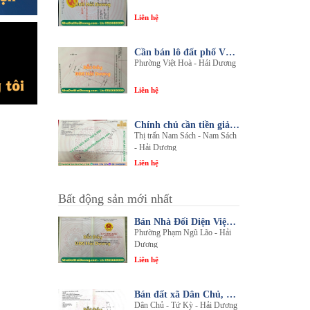
Liên hệ
Cần bán lô đất phố Văn, phường Việt Hòa, thành phố Hải Dương
Phường Việt Hoà - Hải Dương
Liên hệ
Chính chủ cần tiền giải quyết công việc bán gấp 1 trong 3 lô đất sổ đỏ chính chủ
Thị trấn Nam Sách - Nam Sách
- Hải Dương
Liên hệ
Bất động sản mới nhất
Bán Nhà Đối Diện Viện Đa Khoa Hải Dương - Nội Thất Sang Trọng, Tiện Nghi
Phường Phạm Ngũ Lão - Hải
Dương
Liên hệ
Bán đất xã Dân Chủ, Tứ Kỳ, Hải Dương - Diện tích 214m2 - Mặt tiền 8.5m - nhadathaiduong.com
Dân Chủ - Tứ Kỳ - Hải Dương