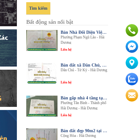
Tìm kiếm
Bất động sản nổi bật
Bán Nhà Đối Diện Viện Đa Khoa Hải Dương - Nội Thất Sang Trọng, Tiện Nghi
Phường Phạm Ngũ Lão - Hải
Dương
Liên hệ
Bán đất xã Dân Chủ, Tứ Kỳ, Hải Dương - Diện tích 214m2 - Mặt tiền 8.5m - nhadathaiduong.com
Dân Chủ - Tứ Kỳ - Hải Dương
Liên hệ
Bán gấp nhà 4 tầng tại khu đô thị An Phú 2 - Nội thất gỗ lim sang trọng
Phường Tân Bình - Thành phố
Hải Dương - Hải Dương
Liên hệ
Bán đất đẹp 90m2 tại thôn An Điền, xã Cộng Hòa, huyện Nam Sách, tỉnh Hải Dương
Cộng Hòa - Hải Dương