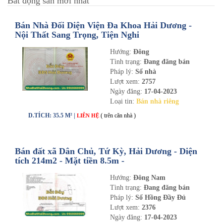
Bất động sản mới nhất
Bán Nhà Đối Diện Viện Đa Khoa Hải Dương -
Nội Thất Sang Trọng, Tiện Nghi
Hướng:
Đông
Tình trạng:
Đang đăng bán
Pháp lý:
Sổ nhà
Lượt xem:
2757
Ngày đăng:
17-04-2023
Loại tin:
Bán nhà riêng
D.TÍCH: 35.5 M² |
( trên căn nhà )
LIÊN HỆ
Bán đất xã Dân Chủ, Tứ Kỳ, Hải Dương - Diện
tích 214m2 - Mặt tiền 8.5m -
nhadathaiduong.com
Hướng:
Đông Nam
Tình trạng:
Đang đăng bán
Pháp lý:
Sổ Hồng Đầy Đủ
Lượt xem:
2376
Ngày đăng:
17-04-2023