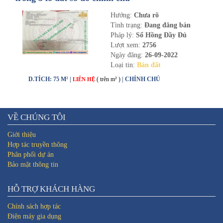
Hướng:
Chưa rõ
Tình trạng:
Đang đăng bán
Pháp lý:
Sổ Hồng Đầy Đủ
Lượt xem:
2756
Ngày đăng:
26-09-2022
Loại tin:
Bán đất
D.TÍCH: 75 M² |
( trên m² )
| CHÍNH CHỦ
LIÊN HỆ
VỀ CHÚNG TÔI
Giới thiệu
Hợp tác truyền thông
Phân phối dự án
Bảo mật thông tin
HỖ TRỢ KHÁCH HÀNG
Chính sách hợp tác
Điện máy gia dụng