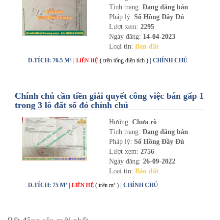
Tình trạng:
Đang đăng bán
Pháp lý:
Sổ Hồng Đầy Đủ
Lượt xem:
2295
Ngày đăng:
14-04-2023
Loại tin:
Bán đất
D.TÍCH: 76.5 M² |
( trên tổng diện tích )
| CHÍNH CHỦ
LIÊN HỆ
Chính chủ cần tiền giải quyết công việc bán gấp 1
trong 3 lô đất sổ đỏ chính chủ
Hướng:
Chưa rõ
Tình trạng:
Đang đăng bán
Pháp lý:
Sổ Hồng Đầy Đủ
Lượt xem:
2756
Ngày đăng:
26-09-2022
Loại tin:
Bán đất
D.TÍCH: 75 M² |
( trên m² )
| CHÍNH CHỦ
LIÊN HỆ