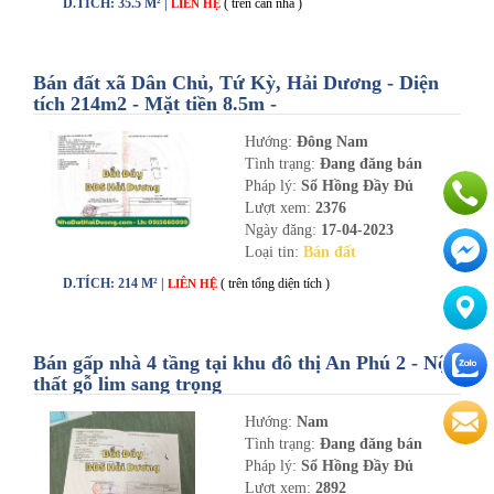
D.TÍCH: 35.5 M² |
( trên căn nhà )
LIÊN HỆ
Bán đất xã Dân Chủ, Tứ Kỳ, Hải Dương - Diện
tích 214m2 - Mặt tiền 8.5m -
nhadathaiduong.com
Hướng:
Đông Nam
Tình trạng:
Đang đăng bán
Pháp lý:
Sổ Hồng Đầy Đủ
Lượt xem:
2376
Ngày đăng:
17-04-2023
Loại tin:
Bán đất
D.TÍCH: 214 M² |
( trên tổng diện tích )
LIÊN HỆ
Bán gấp nhà 4 tầng tại khu đô thị An Phú 2 - Nội
thất gỗ lim sang trọng
Hướng:
Nam
Tình trạng:
Đang đăng bán
Pháp lý:
Sổ Hồng Đầy Đủ
Lượt xem:
2892