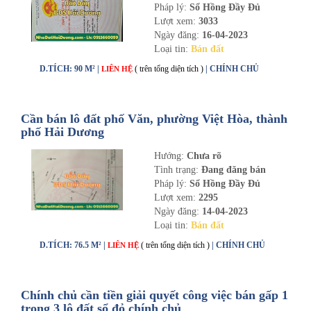
Pháp lý:
Sổ Hồng Đầy Đủ
Lượt xem:
3033
Ngày đăng:
16-04-2023
Loại tin:
Bán đất
D.TÍCH: 90 M² |
( trên tổng diện tích )
| CHÍNH CHỦ
LIÊN HỆ
Cần bán lô đất phố Văn, phường Việt Hòa, thành
phố Hải Dương
Hướng:
Chưa rõ
Tình trạng:
Đang đăng bán
Pháp lý:
Sổ Hồng Đầy Đủ
Lượt xem:
2295
Ngày đăng:
14-04-2023
Loại tin:
Bán đất
D.TÍCH: 76.5 M² |
( trên tổng diện tích )
| CHÍNH CHỦ
LIÊN HỆ
Chính chủ cần tiền giải quyết công việc bán gấp 1
trong 3 lô đất sổ đỏ chính chủ