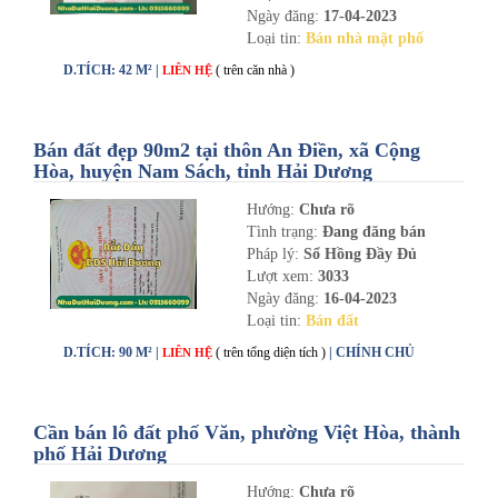
Ngày đăng:
17-04-2023
Loại tin:
Bán nhà mặt phố
D.TÍCH: 42 M² |
( trên căn nhà )
LIÊN HỆ
Bán đất đẹp 90m2 tại thôn An Điền, xã Cộng
Hòa, huyện Nam Sách, tỉnh Hải Dương
Hướng:
Chưa rõ
Tình trạng:
Đang đăng bán
Pháp lý:
Sổ Hồng Đầy Đủ
Lượt xem:
3033
Ngày đăng:
16-04-2023
Loại tin:
Bán đất
D.TÍCH: 90 M² |
( trên tổng diện tích )
| CHÍNH CHỦ
LIÊN HỆ
Cần bán lô đất phố Văn, phường Việt Hòa, thành
phố Hải Dương
Hướng:
Chưa rõ