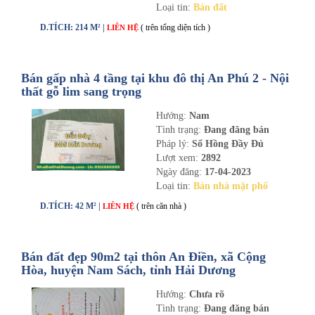
Loại tin:
Bán đất
D.TÍCH: 214 M² |
( trên tổng diện tích )
LIÊN HỆ
Bán gấp nhà 4 tầng tại khu đô thị An Phú 2 - Nội
thất gỗ lim sang trọng
Hướng:
Nam
Tình trạng:
Đang đăng bán
Pháp lý:
Sổ Hồng Đầy Đủ
Lượt xem:
2892
Ngày đăng:
17-04-2023
Loại tin:
Bán nhà mặt phố
D.TÍCH: 42 M² |
( trên căn nhà )
LIÊN HỆ
Bán đất đẹp 90m2 tại thôn An Điền, xã Cộng
Hòa, huyện Nam Sách, tỉnh Hải Dương
Hướng:
Chưa rõ
Tình trạng:
Đang đăng bán