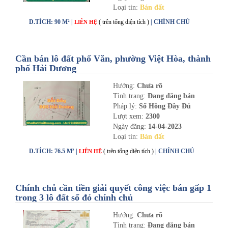
Loại tin:
Bán đất
D.TÍCH: 90 M² |
( trên tổng diện tích )
| CHÍNH CHỦ
LIÊN HỆ
Cần bán lô đất phố Văn, phường Việt Hòa, thành
phố Hải Dương
Hướng:
Chưa rõ
Tình trạng:
Đang đăng bán
Pháp lý:
Sổ Hồng Đầy Đủ
Lượt xem:
2300
Ngày đăng:
14-04-2023
Loại tin:
Bán đất
D.TÍCH: 76.5 M² |
( trên tổng diện tích )
| CHÍNH CHỦ
LIÊN HỆ
Chính chủ cần tiền giải quyết công việc bán gấp 1
trong 3 lô đất sổ đỏ chính chủ
Hướng:
Chưa rõ
Tình trạng:
Đang đăng bán