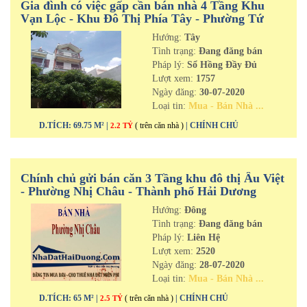
Gia đình có việc gấp cần bán nhà 4 Tầng Khu
Vạn Lộc - Khu Đô Thị Phía Tây - Phường Tứ
Minh - TP Hải Dương
Hướng:
Tây
Tình trạng:
Đang đăng bán
Pháp lý:
Sổ Hồng Đầy Đủ
Lượt xem:
1757
Ngày đăng:
30-07-2020
Loại tin:
Mua - Bán Nhà ...
D.TÍCH: 69.75 M² |
( trên căn nhà )
| CHÍNH CHỦ
2.2 TỶ
Chính chủ gửi bán căn 3 Tầng khu đô thị Âu Việt
- Phường Nhị Châu - Thành phố Hải Dương
Hướng:
Đông
Tình trạng:
Đang đăng bán
Pháp lý:
Liên Hệ
Lượt xem:
2520
Ngày đăng:
28-07-2020
Loại tin:
Mua - Bán Nhà ...
D.TÍCH: 65 M² |
( trên căn nhà )
| CHÍNH CHỦ
2.5 TỶ