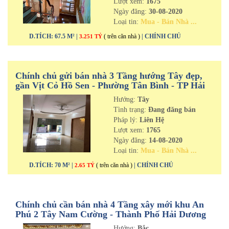
Lượt xem:
1675
Ngày đăng:
30-08-2020
Loại tin:
Mua - Bán Nhà ...
D.TÍCH: 67.5 M² |
( trên căn nhà )
| CHÍNH CHỦ
3.251 TỶ
Chính chủ gửi bán nhà 3 Tầng hướng Tây đẹp,
gần Vịt Cỏ Hồ Sen - Phường Tân Bình - TP Hải
Dương
Hướng:
Tây
Tình trạng:
Đang đăng bán
Pháp lý:
Liên Hệ
Lượt xem:
1765
Ngày đăng:
14-08-2020
Loại tin:
Mua - Bán Nhà ...
D.TÍCH: 70 M² |
( trên căn nhà )
| CHÍNH CHỦ
2.65 TỶ
Chính chủ cần bán nhà 4 Tầng xây mới khu An
Phú 2 Tây Nam Cường - Thành Phố Hải Dương
Hướng:
Bắc