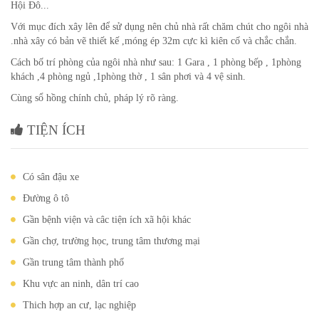
Hội Đô...
Với mục đích xây lên để sử dụng nên chủ nhà rất chăm chút cho ngôi nhà
.nhà xây có bản vẽ thiết kế ,móng ép 32m cực kì kiên cố và chắc chắn.
Cách bố trí phòng của ngôi nhà như sau: 1 Gara , 1 phòng bếp , 1phòng
khách ,4 phòng ngủ ,1phòng thờ , 1 sân phơi và 4 vệ sinh.
Cùng sổ hồng chính chủ, pháp lý rõ ràng.
TIỆN ÍCH
Có sân đậu xe
Đường ô tô
Gần bệnh viện và câc tiện ích xã hội khác
Gần chợ, trường học, trung tâm thương mại
Gần trung tâm thành phố
Khu vực an ninh, dân trí cao
Thich hợp an cư, lạc nghiệp