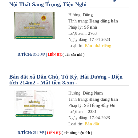
Nội Thất Sang Trọng, Tiện Nghi
Hướng:
Đông
Tình trạng:
Đang đăng bán
Pháp lý:
Sổ nhà
Lượt xem:
2763
Ngày đăng:
17-04-2023
Loại tin:
Bán nhà riêng
D.TÍCH: 35.5 M² |
( trên căn nhà )
LIÊN HỆ
Bán đất xã Dân Chủ, Tứ Kỳ, Hải Dương - Diện
tích 214m2 - Mặt tiền 8.5m -
nhadathaiduong.com
Hướng:
Đông Nam
Tình trạng:
Đang đăng bán
Pháp lý:
Sổ Hồng Đầy Đủ
Lượt xem:
2381
Ngày đăng:
17-04-2023
Loại tin:
Bán đất
D.TÍCH: 214 M² |
( trên tổng diện tích )
LIÊN HỆ