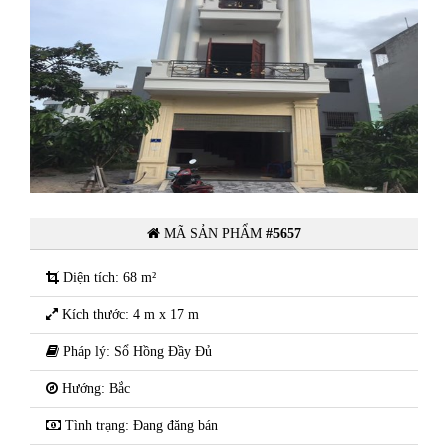
ần
Do chuyển công tác lên Hà Nội cần
Thị
bán ngôi nhà 4 Tầng tại Khu Đô Thị
mới Vạn Phúc Tây Nam Cường.
TPHD
MÃ SẢN PHẨM
#5657
Diện tích: 68 m²
Kích thước: 4 m x 17 m
Pháp lý: Sổ Hồng Đầy Đủ
Hướng: Bắc
Tình trạng: Đang đăng bán