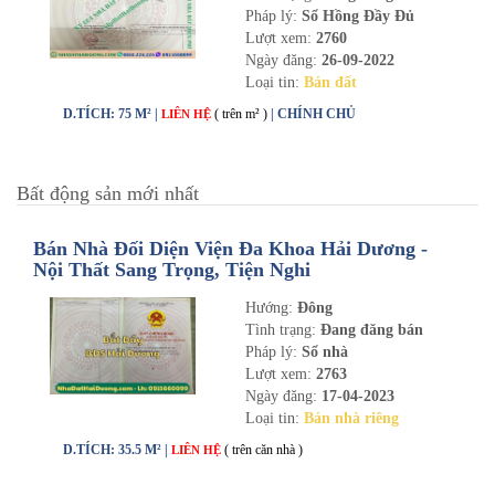
Pháp lý:
Sổ Hồng Đầy Đủ
Lượt xem:
2760
Ngày đăng:
26-09-2022
Loại tin:
Bán đất
D.TÍCH: 75 M² |
( trên m² )
| CHÍNH CHỦ
LIÊN HỆ
Bất động sản mới nhất
Bán Nhà Đối Diện Viện Đa Khoa Hải Dương -
Nội Thất Sang Trọng, Tiện Nghi
Hướng:
Đông
Tình trạng:
Đang đăng bán
Pháp lý:
Sổ nhà
Lượt xem:
2763
Ngày đăng:
17-04-2023
Loại tin:
Bán nhà riêng
D.TÍCH: 35.5 M² |
( trên căn nhà )
LIÊN HỆ