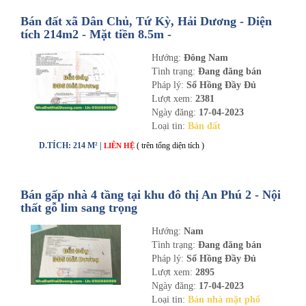
Bán đất xã Dân Chủ, Tứ Kỳ, Hải Dương - Diện
tích 214m2 - Mặt tiền 8.5m -
nhadathaiduong.com
Hướng:
Đông Nam
Tình trạng:
Đang đăng bán
Pháp lý:
Sổ Hồng Đầy Đủ
Lượt xem:
2381
Ngày đăng:
17-04-2023
Loại tin:
Bán đất
D.TÍCH: 214 M² |
( trên tổng diện tích )
LIÊN HỆ
Bán gấp nhà 4 tầng tại khu đô thị An Phú 2 - Nội
thất gỗ lim sang trọng
Hướng:
Nam
Tình trạng:
Đang đăng bán
Pháp lý:
Sổ Hồng Đầy Đủ
Lượt xem:
2895
Ngày đăng:
17-04-2023
Loại tin:
Bán nhà mặt phố