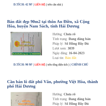
D.TÍCH: 42 M² |
( trên căn nhà )
LIÊN HỆ
Bán đất đẹp 90m2 tại thôn An Điền, xã Cộng
Hòa, huyện Nam Sách, tỉnh Hải Dương
Hướng:
Chưa rõ
Tình trạng:
Đang đăng bán
Pháp lý:
Sổ Hồng Đầy Đủ
Lượt xem:
3039
Ngày đăng:
16-04-2023
Loại tin:
Bán đất
D.TÍCH: 90 M² |
( trên tổng diện tích )
| CHÍNH CHỦ
LIÊN HỆ
Cần bán lô đất phố Văn, phường Việt Hòa, thành
phố Hải Dương
Hướng:
Chưa rõ
Tình trạng:
Đang đăng bán
Pháp lý:
Sổ Hồng Đầy Đủ