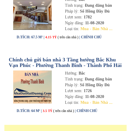
Tình trạng:
Đang đăng bán
Pháp lý:
Sổ Hồng Đầy Đủ
Lượt xem:
1782
Ngày đăng:
11-08-2020
Loại tin:
Mua - Bán Nhà ...
D.TÍCH: 67.5 M² |
( trên căn nhà )
| CHÍNH CHỦ
4.15 TỶ
Chính chủ gửi bán nhà 3 Tầng hướng Bắc Khu
Vạn Phúc - Phường Thanh Bình - Thành Phố Hải
Dương
Hướng:
Bắc
Tình trạng:
Đang đăng bán
Pháp lý:
Sổ Hồng Đầy Đủ
Lượt xem:
1726
Ngày đăng:
11-08-2020
Loại tin:
Mua - Bán Nhà ...
D.TÍCH: 64 M² |
( trên căn nhà )
| CHÍNH CHỦ
3.5 TỶ