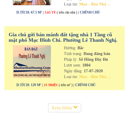
Loại tin:
Mua - Bán Nhà ...
D.TÍCH: 67.5 M² |
( trên căn nhà )
| CHÍNH CHỦ
3.65 TỶ
Gia chủ gửi bán mảnh đất tặng nhà 1 Tầng cũ
mặt phố Mạc Đĩnh Chi. Phường Lê Thanh Nghị.
TP Hải Dương
Hướng:
Bắc
Tình trạng:
Đang đăng bán
Pháp lý:
Sổ Hồng Đầy Đủ
Lượt xem:
1804
Ngày đăng:
17-07-2020
Loại tin:
Mua - Bán Nhà ...
D.TÍCH: 129 M² |
( trên m² )
| CHÍNH CHỦ
23 TRIỆU
Xem thêm