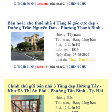
D.TÍCH: 56 M² |
( trên căn nhà )
| CHÍNH CHỦ
LIÊN HỆ
Bán hoặc cho thuê nhà 4 Tầng lô góc cực đẹp -
Đường Trần Nguyên Đán - Phường Thanh Bình -
Tp Hải Dương
Hướng:
Tây nam
Tình trạng:
Đang đăng bán
Pháp lý:
Liên Hệ
Lượt xem:
1919
Ngày đăng:
07-09-2020
Loại tin:
Mua - Bán Nhà ...
D.TÍCH: 61 M² |
( trên căn nhà )
| CHÍNH CHỦ
4.501 TỶ
Chính chủ gửi bán nhà 3 Tầng đẹp Hướng Tây -
Khu Đô Thị An Phú - Phường Tân Bình - Tp Hải
Dương
Hướng:
Bắc
Tình trạng:
Đang đăng bán
Pháp lý:
Liên Hệ