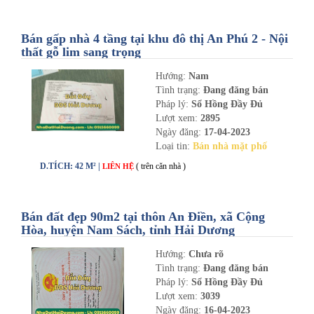
Bán gấp nhà 4 tầng tại khu đô thị An Phú 2 - Nội
thất gỗ lim sang trọng
Hướng:
Nam
Tình trạng:
Đang đăng bán
Pháp lý:
Sổ Hồng Đầy Đủ
Lượt xem:
2895
Ngày đăng:
17-04-2023
Loại tin:
Bán nhà mặt phố
D.TÍCH: 42 M² |
( trên căn nhà )
LIÊN HỆ
Bán đất đẹp 90m2 tại thôn An Điền, xã Cộng
Hòa, huyện Nam Sách, tỉnh Hải Dương
Hướng:
Chưa rõ
Tình trạng:
Đang đăng bán
Pháp lý:
Sổ Hồng Đầy Đủ
Lượt xem:
3039
Ngày đăng:
16-04-2023