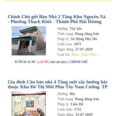
Chính Chủ gửi Bán Nhà 2 Tầng Khu Nguyên Xá
- Phường Thạch Khôi - Thành Phố Hải Dương
Hướng:
Tây bắc
Tình trạng:
Đang đăng bán
Pháp lý:
Sổ Hồng Đầy Đủ
Lượt xem:
2075
Ngày đăng:
27-07-2020
Loại tin:
Mua - Bán Nhà ...
D.TÍCH: 62 M² |
( trên căn nhà )
| CHÍNH CHỦ
1.15 TỶ
Gia đình Cần bán nhà 4 Tầng mới xây hướng bắc
thuộc Khu Đô Thị Mới Phía Tây Nam Cường. TP
Hải Dương
Hướng:
Bắc
Tình trạng:
Đang đăng bán
Pháp lý:
Liên Hệ
Lượt xem:
1752
Ngày đăng:
23-07-2020