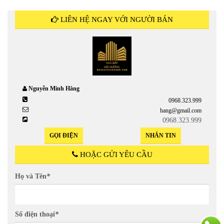
LIÊN HỆ NGAY VỚI NGƯỜI BÁN
Nguyễn Minh Hằng
0968.323.999
hang@gmail.com
0968.323.999
GỌI ĐIỆN
NHẮN TIN
HOẶC GỬI YÊU CẦU
Họ và Tên
*
Số điện thoại
*