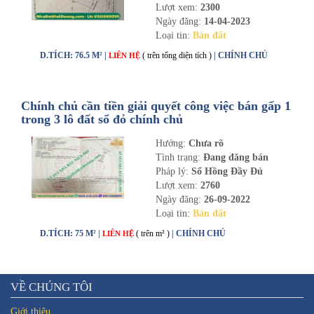
Lượt xem:
2300
Ngày đăng:
14-04-2023
Loại tin:
Bán đất
D.TÍCH: 76.5 M² |
( trên tổng diện tích )
| CHÍNH CHỦ
LIÊN HỆ
Chính chủ cần tiền giải quyết công việc bán gấp 1
trong 3 lô đất sổ đỏ chính chủ
Hướng:
Chưa rõ
Tình trạng:
Đang đăng bán
Pháp lý:
Sổ Hồng Đầy Đủ
Lượt xem:
2760
Ngày đăng:
26-09-2022
Loại tin:
Bán đất
D.TÍCH: 75 M² |
( trên m² )
| CHÍNH CHỦ
LIÊN HỆ
VỀ CHÚNG TÔI
Giới thiệu