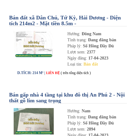
Bán đất xã Dân Chủ, Tứ Kỳ, Hải Dương - Diện
tích 214m2 - Mặt tiền 8.5m -
nhadathaiduong.com
Hướng:
Đông Nam
Tình trạng:
Đang đăng bán
Pháp lý:
Sổ Hồng Đầy Đủ
Lượt xem:
2377
Ngày đăng:
17-04-2023
Loại tin:
Bán đất
D.TÍCH: 214 M² |
( trên tổng diện tích )
LIÊN HỆ
Bán gấp nhà 4 tầng tại khu đô thị An Phú 2 - Nội
thất gỗ lim sang trọng
Hướng:
Nam
Tình trạng:
Đang đăng bán
Pháp lý:
Sổ Hồng Đầy Đủ
Lượt xem:
2894
Ngày đăng:
17-04-2023