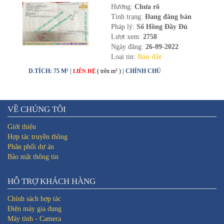
Hướng:
Chưa rõ
Tình trạng:
Đang đăng bán
Pháp lý:
Sổ Hồng Đầy Đủ
Lượt xem:
2758
Ngày đăng:
26-09-2022
Loại tin:
Bán đất
D.TÍCH: 75 M² |
( trên m² )
| CHÍNH CHỦ
LIÊN HỆ
VỀ CHÚNG TÔI
Giới thiệu
Hợp tác truyền thông
Phân phối dự án
Bảo mật thông tin
HỖ TRỢ KHÁCH HÀNG
Chính sách hợp tác
Điện máy gia dụng
Máy tính - Camera