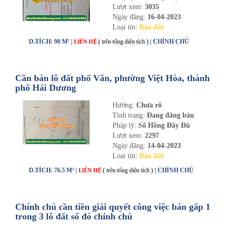
Lượt xem:
3035
Ngày đăng:
16-04-2023
Loại tin:
Bán đất
D.TÍCH: 90 M² |
( trên tổng diện tích )
| CHÍNH CHỦ
LIÊN HỆ
Cần bán lô đất phố Văn, phường Việt Hòa, thành
phố Hải Dương
Hướng:
Chưa rõ
Tình trạng:
Đang đăng bán
Pháp lý:
Sổ Hồng Đầy Đủ
Lượt xem:
2297
Ngày đăng:
14-04-2023
Loại tin:
Bán đất
D.TÍCH: 76.5 M² |
( trên tổng diện tích )
| CHÍNH CHỦ
LIÊN HỆ
Chính chủ cần tiền giải quyết công việc bán gấp 1
trong 3 lô đất sổ đỏ chính chủ