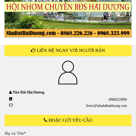
LIÊN HỆ NGAY VỚI NGƯỜI BÁN
Nhà Đất Hải Dương
0968323999
hotro@nhadathaiduong.com
HOẶC GỬI YÊU CẦU
Họ và Tên
*