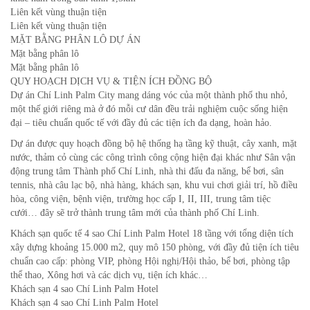
Liên kết vùng thuận tiện
Liên kết vùng thuận tiện
MẶT BẰNG PHÂN LÔ DỰ ÁN
Mặt bằng phân lô
Mặt bằng phân lô
QUY HOẠCH DỊCH VỤ & TIỆN ÍCH ĐỒNG BỘ
Dự án Chí Linh Palm City mang dáng vóc của một thành phố thu nhỏ,
một thế giới riêng mà ở đó mỗi cư dân đều trải nghiệm cuộc sống hiện
đại – tiêu chuẩn quốc tế với đầy đủ các tiện ích đa dạng, hoàn hảo.
Dự án được quy hoạch đồng bộ hệ thống hạ tầng kỹ thuật, cây xanh, mặt
nước, thảm cỏ cùng các công trình công cộng hiện đại khác như Sân vận
động trung tâm Thành phố Chí Linh, nhà thi đấu đa năng, bể bơi, sân
tennis, nhà câu lạc bộ, nhà hàng, khách sạn, khu vui chơi giải trí, hồ điều
hòa, công viện, bệnh viện, trường học cấp I, II, III, trung tâm tiệc
cưới… đây sẽ trở thành trung tâm mới của thành phố Chí Linh.
Khách sạn quốc tế 4 sao Chí Linh Palm Hotel 18 tầng với tổng diện tích
xây dựng khoảng 15.000 m2, quy mô 150 phòng, với đầy đủ tiện ích tiêu
chuẩn cao cấp: phòng VIP, phòng Hội nghị/Hội thảo, bể bơi, phòng tập
thể thao, Xông hơi và các dịch vụ, tiện ích khác…
Khách sạn 4 sao Chí Linh Palm Hotel
Khách sạn 4 sao Chí Linh Palm Hotel