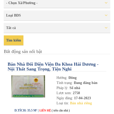
- Chọn Xã/Phường -
Loại BDS
Tất cả
Tìm kiếm
Bất động sản nổi bật
Bán Nhà Đối Diện Viện Đa Khoa Hải Dương -
Nội Thất Sang Trọng, Tiện Nghi
Hướng:
Đông
Tình trạng:
Đang đăng bán
Pháp lý:
Sổ nhà
Lượt xem:
2758
Ngày đăng:
17-04-2023
Loại tin:
Bán nhà riêng
D.TÍCH: 35.5 M² |
( trên căn nhà )
LIÊN HỆ