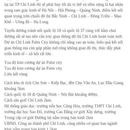
lại tại TP Chí Linh thì sẽ phát huy tối đa vị thế và tiềm năng là hạt nhân
trong tam giác kinh tế Hà Nội – Hải Phòng – Quảng Ninh, điểm kết nối
quan trọng trên chuỗi đô thị Bắc Ninh – Chí Linh – Đông Triều – Mạo
Khê – Uông Bí – Hạ Long.
Tuyến đường tránh nối quốc lộ 18 và quốc lộ 37 cùng với hầm chui
đường sắt sẽ tạo nên cấu trúc giao thông đô thị Chí Linh hoàn toàn mới.
Dự án Chí Linh Palm City không chỉ nâng cao an toàn, hiệu quả kết nối
giao thông mà còn góp phần mở rộng không gian đô thị, thúc đẩy phát
triển kinh tế – xã hội rất lớn.
Tọa độ kim cương dự án Palm city
Tọa độ kim cương dự án Palm city
Liên kết vùng:
Cách khu di tích Côn Sơn – Kiếp Bạc, đền Chu Văn An, Lục Đầu Giang
khoảng 5km.
Cách quốc lộ 18 đi Quảng Ninh – Nội Bài khoảng 400m.
Cách sân golf Chí Linh 2km.
Hệ thống giáo dục: trường tiểu học Cộng Hòa, trường THPT Chí Linh,
trường đại học Sao Đỏ, trường Cao Đẳng cơ giới Xây dựng, trường
Trung cấp cơ giới Đường bộ nằm trong bán kinh 2km
UBND, Công an thành phố Chí Linh, cùng nhiều cơ quan ban ngành
khác nằm trong bán kính 1,5km