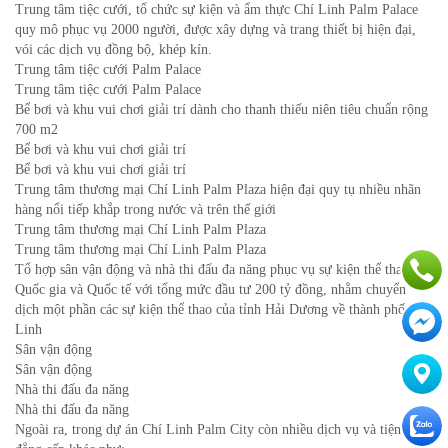
Trung tâm tiệc cưới, tổ chức sự kiện và ẩm thực Chí Linh Palm Palace
quy mô phục vụ 2000 người, được xây dựng và trang thiết bị hiện đại,
vói các dịch vụ đồng bộ, khép kín.
Trung tâm tiệc cưới Palm Palace
Trung tâm tiệc cưới Palm Palace
Bể bơi và khu vui chơi giải trí dành cho thanh thiếu niên tiêu chuẩn rộng
700 m2
Bể bơi và khu vui chơi giải trí
Bể bơi và khu vui chơi giải trí
Trung tâm thương mại Chí Linh Palm Plaza hiện đại quy tụ nhiều nhãn
hàng nổi tiếp khắp trong nước và trên thế giới
Trung tâm thương mại Chí Linh Palm Plaza
Trung tâm thương mại Chí Linh Palm Plaza
Tổ hợp sân vận động và nhà thi đấu đa năng phục vụ sự kiện thể thao
Quốc gia và Quốc tế với tổng mức đầu tư 200 tỷ đồng, nhằm chuyển
dịch một phần các sự kiện thể thao của tỉnh Hải Dương về thành phố Chí
Linh
Sân vận động
Sân vận động
Nhà thi đấu đa năng
Nhà thi đấu đa năng
Ngoài ra, trong dự án Chí Linh Palm City còn nhiều dịch vụ và tiện ích