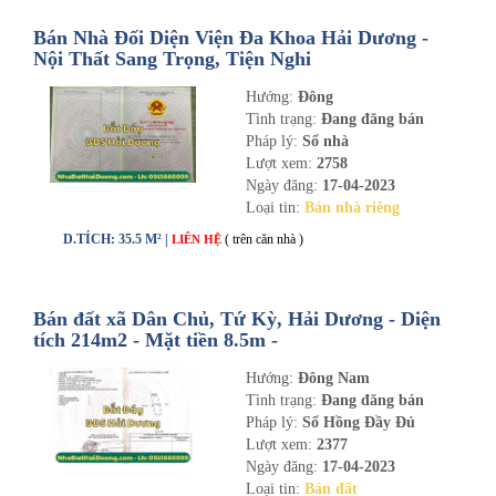
Bán Nhà Đối Diện Viện Đa Khoa Hải Dương -
Nội Thất Sang Trọng, Tiện Nghi
Hướng:
Đông
Tình trạng:
Đang đăng bán
Pháp lý:
Sổ nhà
Lượt xem:
2758
Ngày đăng:
17-04-2023
Loại tin:
Bán nhà riêng
D.TÍCH: 35.5 M² |
( trên căn nhà )
LIÊN HỆ
Bán đất xã Dân Chủ, Tứ Kỳ, Hải Dương - Diện
tích 214m2 - Mặt tiền 8.5m -
nhadathaiduong.com
Hướng:
Đông Nam
Tình trạng:
Đang đăng bán
Pháp lý:
Sổ Hồng Đầy Đủ
Lượt xem:
2377
Ngày đăng:
17-04-2023
Loại tin:
Bán đất