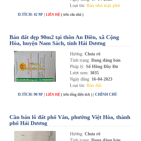
Loại tin:
Bán nhà mặt phố
D.TÍCH: 42 M² |
( trên căn nhà )
LIÊN HỆ
Bán đất đẹp 90m2 tại thôn An Điền, xã Cộng
Hòa, huyện Nam Sách, tỉnh Hải Dương
Hướng:
Chưa rõ
Tình trạng:
Đang đăng bán
Pháp lý:
Sổ Hồng Đầy Đủ
Lượt xem:
3035
Ngày đăng:
16-04-2023
Loại tin:
Bán đất
D.TÍCH: 90 M² |
( trên tổng diện tích )
| CHÍNH CHỦ
LIÊN HỆ
Cần bán lô đất phố Văn, phường Việt Hòa, thành
phố Hải Dương
Hướng:
Chưa rõ
Tình trạng:
Đang đăng bán