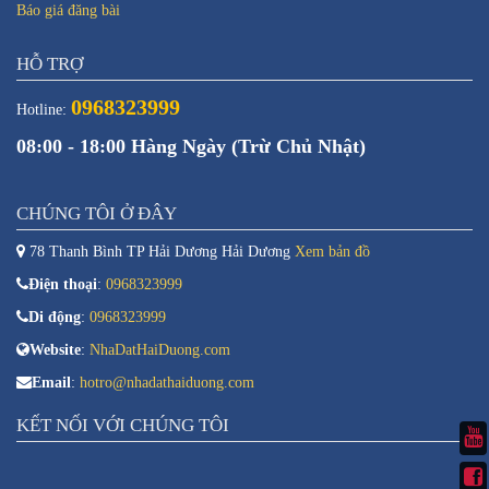
Báo giá đăng bài
HỖ TRỢ
0968323999
Hotline:
08:00 - 18:00 Hàng Ngày (Trừ Chủ Nhật)
CHÚNG TÔI Ở ĐÂY
78 Thanh Bình TP Hải Dương Hải Dương
Xem bản đồ
Điện thoại
:
0968323999
Di động
:
0968323999
Website
:
NhaDatHaiDuong.com
Email
:
hotro@nhadathaiduong.com
KẾT NỐI VỚI CHÚNG TÔI