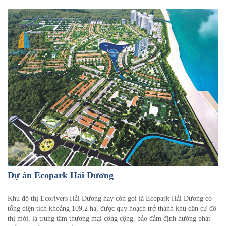
Dự án Ecopark Hải Dương
Khu đô thị Ecorivers Hải Dương hay còn gọi là Ecopark Hải Dương có
tổng diện tích khoảng 109,2 ha, được quy hoạch trở thành khu dân cư đô
thị mới, là trung tâm thương mại công cộng, bảo đảm định hướng phát