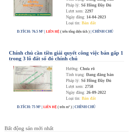
Pháp lý:
Sổ Hồng Đầy Đủ
Lượt xem:
2297
Ngày đăng:
14-04-2023
Loại tin:
Bán đất
D.TÍCH: 76.5 M² |
( trên tổng diện tích )
| CHÍNH CHỦ
LIÊN HỆ
Chính chủ cần tiền giải quyết công việc bán gấp 1
trong 3 lô đất sổ đỏ chính chủ
Hướng:
Chưa rõ
Tình trạng:
Đang đăng bán
Pháp lý:
Sổ Hồng Đầy Đủ
Lượt xem:
2758
Ngày đăng:
26-09-2022
Loại tin:
Bán đất
D.TÍCH: 75 M² |
( trên m² )
| CHÍNH CHỦ
LIÊN HỆ
Bất động sản mới nhất