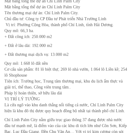
Mặt bằng tổng thể dự án Chí Linh Palm City
Mặt bằng tổng thể dự án Chí Linh Palm City
Tên thương mại dự án: Chí Linh Palm City.
Chủ đầu tư: Công ty CP Đầu tư Phát triển Nhà Trường Linh
Vị trí: Phường Cộng Hòa, thành phố Chí Linh, tỉnh Hải Dương.
Quy mô: 66,3 ha.
+ Đất công ích: 250.000 m2
+ Đất ở lâu dài: 192.000 m2
+ Đất thương mại dịch vụ: 13.000 m2
Quy mô: 1.668 lô đất nền
Cơ cấu sản phẩm: 81 lô biệt thự, 269 lô nhà vườn, 1.064 lô Liền kề; 254
lô Shophouse
Tiện ích: Trường học, Trung tâm thương mại, khu du lịch ẩm thực và
giải trí, thể thao, Công viên trung tâm..
Pháp lý hoàn thiện, sở hữu lâu dài
VỊ TRÍ LÝ TƯỞNG
Là cửa ngõ vào khu danh thắng nổi tiếng cả nước, Chí Linh Palm City
hiện là khu đô thị được quy hoạch đồng bộ nhất tại thành phố chí Linh.
Chí Linh Palm City nằm giữa trục giao thông 37 đang được nhà nước
đầu tư mạnh mẽ, là điểm vào của các khu di tích lớn như Côn Sơn, Kiếp
Bạc, Lục Đầu Giang, Đền Chu Văn An… Với vị trí kim cương còn sót