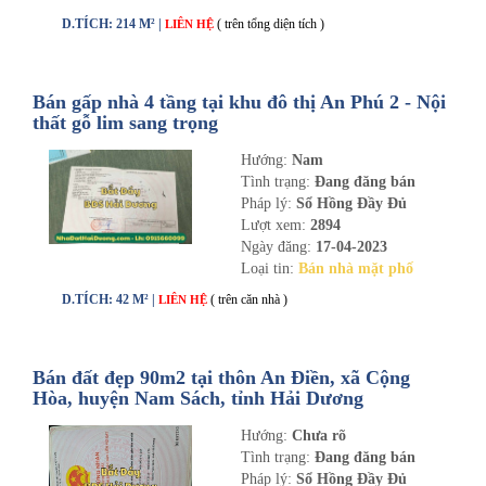
D.TÍCH: 214 M² |
( trên tổng diện tích )
LIÊN HỆ
Bán gấp nhà 4 tầng tại khu đô thị An Phú 2 - Nội
thất gỗ lim sang trọng
Hướng:
Nam
Tình trạng:
Đang đăng bán
Pháp lý:
Sổ Hồng Đầy Đủ
Lượt xem:
2894
Ngày đăng:
17-04-2023
Loại tin:
Bán nhà mặt phố
D.TÍCH: 42 M² |
( trên căn nhà )
LIÊN HỆ
Bán đất đẹp 90m2 tại thôn An Điền, xã Cộng
Hòa, huyện Nam Sách, tỉnh Hải Dương
Hướng:
Chưa rõ
Tình trạng:
Đang đăng bán
Pháp lý:
Sổ Hồng Đầy Đủ