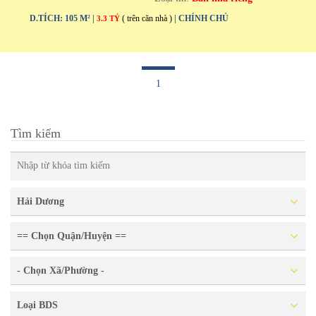
D.TÍCH: 105 M² |
( trên căn nhà )
| CHÍNH CHỦ
3.3 TỶ
1
Tìm kiếm
Hải Dương
== Chọn Quận/Huyện ==
- Chọn Xã/Phường -
Loại BDS