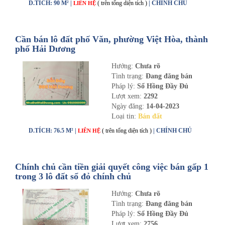
D.TÍCH: 90 M² |
( trên tổng diện tích )
| CHÍNH CHỦ
LIÊN HỆ
Cần bán lô đất phố Văn, phường Việt Hòa, thành
phố Hải Dương
Hướng:
Chưa rõ
Tình trạng:
Đang đăng bán
Pháp lý:
Sổ Hồng Đầy Đủ
Lượt xem:
2292
Ngày đăng:
14-04-2023
Loại tin:
Bán đất
D.TÍCH: 76.5 M² |
( trên tổng diện tích )
| CHÍNH CHỦ
LIÊN HỆ
Chính chủ cần tiền giải quyết công việc bán gấp 1
trong 3 lô đất sổ đỏ chính chủ
Hướng:
Chưa rõ
Tình trạng:
Đang đăng bán
Pháp lý:
Sổ Hồng Đầy Đủ
Lượt xem:
2756