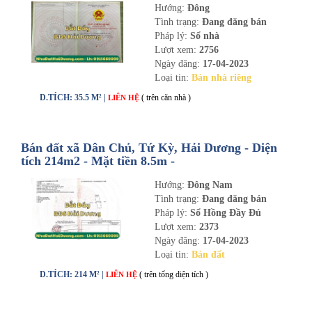
Hướng:
Đông
Tình trạng:
Đang đăng bán
Pháp lý:
Sổ nhà
Lượt xem:
2756
Ngày đăng:
17-04-2023
Loại tin:
Bán nhà riêng
D.TÍCH: 35.5 M² |
( trên căn nhà )
LIÊN HỆ
Bán đất xã Dân Chủ, Tứ Kỳ, Hải Dương - Diện
tích 214m2 - Mặt tiền 8.5m -
nhadathaiduong.com
Hướng:
Đông Nam
Tình trạng:
Đang đăng bán
Pháp lý:
Sổ Hồng Đầy Đủ
Lượt xem:
2373
Ngày đăng:
17-04-2023
Loại tin:
Bán đất
D.TÍCH: 214 M² |
( trên tổng diện tích )
LIÊN HỆ