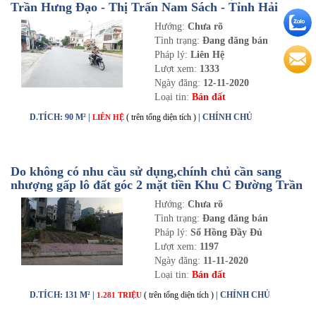
Trần Hưng Đạo - Thị Trấn Nam Sách - Tỉnh Hải
Dương
Hướng:
Chưa rõ
Tình trạng:
Đang đăng bán
Pháp lý:
Liên Hệ
Lượt xem:
1333
Ngày đăng:
12-11-2020
Loại tin:
Bán đất
D.TÍCH: 90 M² |
( trên tổng diện tích )
| CHÍNH CHỦ
LIÊN HỆ
Do không có nhu cầu sử dụng,chính chủ cần sang
nhượng gấp lô đất góc 2 mặt tiền Khu C Đường Trần
Hưng Đạo - Thị Trấn Nam Sách
Hướng:
Chưa rõ
Tình trạng:
Đang đăng bán
Pháp lý:
Sổ Hồng Đầy Đủ
Lượt xem:
1197
Ngày đăng:
11-11-2020
Loại tin:
Bán đất
D.TÍCH: 131 M² |
( trên tổng diện tích )
| CHÍNH CHỦ
1.281 TRIỆU