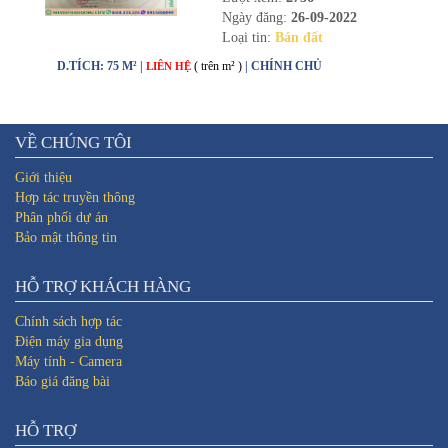
Ngày đăng:
26-09-2022
Loại tin:
Bán đất
D.TÍCH: 75 M² |
( trên m² )
| CHÍNH CHỦ
LIÊN HỆ
VỀ CHÚNG TÔI
Giới thiệu
Hợp tác truyền thông
Phân phối dự án
Bảo mật thông tin
HỖ TRỢ KHÁCH HÀNG
Chính sách hợp tác
Điện máy gia dụng
Máy tính - Camera
Báo giá đăng bài
HỖ TRỢ