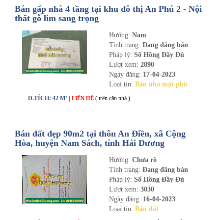
Bán gấp nhà 4 tầng tại khu đô thị An Phú 2 - Nội
thất gỗ lim sang trọng
Hướng:
Nam
Tình trạng:
Đang đăng bán
Pháp lý:
Sổ Hồng Đầy Đủ
Lượt xem:
2890
Ngày đăng:
17-04-2023
Loại tin:
Bán nhà mặt phố
D.TÍCH: 42 M² |
( trên căn nhà )
LIÊN HỆ
Bán đất đẹp 90m2 tại thôn An Điền, xã Cộng
Hòa, huyện Nam Sách, tỉnh Hải Dương
Hướng:
Chưa rõ
Tình trạng:
Đang đăng bán
Pháp lý:
Sổ Hồng Đầy Đủ
Lượt xem:
3030
Ngày đăng:
16-04-2023
Loại tin:
Bán đất