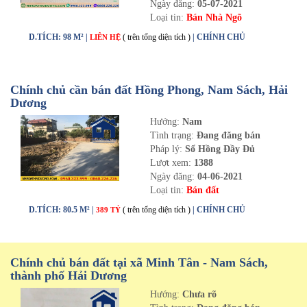
Ngày đăng:
05-07-2021
Loại tin:
Bán Nhà Ngõ
D.TÍCH: 98 M² |
( trên tổng diện tích )
| CHÍNH CHỦ
LIÊN HỆ
Chính chủ cần bán đất Hồng Phong, Nam Sách, Hải
Dương
Hướng:
Nam
Tình trạng:
Đang đăng bán
Pháp lý:
Sổ Hồng Đầy Đủ
Lượt xem:
1388
Ngày đăng:
04-06-2021
Loại tin:
Bán đất
D.TÍCH: 80.5 M² |
( trên tổng diện tích )
| CHÍNH CHỦ
389 TỶ
Chính chủ bán đất tại xã Minh Tân - Nam Sách,
thành phố Hải Dương
Hướng:
Chưa rõ