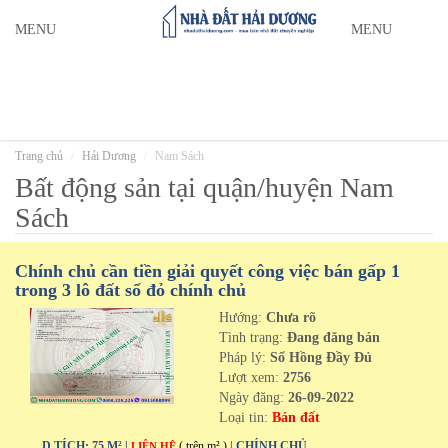
MENU
MENU
Trang chủ
Hải Dương
Nam Sách
Bất động sản tại quận/huyện Nam
Sách
Chính chủ cần tiền giải quyết công việc bán gấp 1
trong 3 lô đất sổ đỏ chính chủ
Hướng:
Chưa rõ
Tình trạng:
Đang đăng bán
Pháp lý:
Sổ Hồng Đầy Đủ
Lượt xem:
2756
Ngày đăng:
26-09-2022
Loại tin:
Bán đất
D.TÍCH: 75 M² |
( trên m² )
| CHÍNH CHỦ
LIÊN HỆ