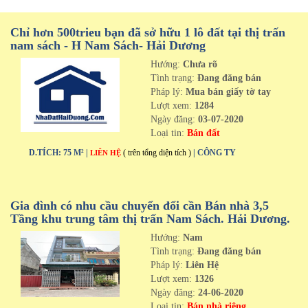
Chỉ hơn 500trieu bạn đã sở hữu 1 lô đất tại thị trấn
nam sách - H Nam Sách- Hải Dương
Hướng:
Chưa rõ
Tình trạng:
Đang đăng bán
Pháp lý:
Mua bán giấy tờ tay
Lượt xem:
1284
Ngày đăng:
03-07-2020
Loại tin:
Bán đất
D.TÍCH: 75 M² |
( trên tổng diện tích )
| CÔNG TY
LIÊN HỆ
Gia đình có nhu cầu chuyển đổi cần Bán nhà 3,5
Tầng khu trung tâm thị trấn Nam Sách. Hải Dương.
Hướng:
Nam
Tình trạng:
Đang đăng bán
Pháp lý:
Liên Hệ
Lượt xem:
1326
Ngày đăng:
24-06-2020
Loại tin:
Bán nhà riêng