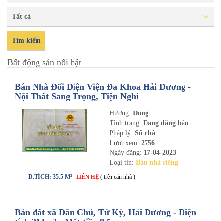
Tất cả
Tìm kiếm
Bất động sản nổi bật
Bán Nhà Đối Diện Viện Đa Khoa Hải Dương -
Nội Thất Sang Trọng, Tiện Nghi
Hướng:
Đông
Tình trạng:
Đang đăng bán
Pháp lý:
Sổ nhà
Lượt xem:
2756
Ngày đăng:
17-04-2023
Loại tin:
Bán nhà riêng
D.TÍCH: 35.5 M² |
( trên căn nhà )
LIÊN HỆ
Bán đất xã Dân Chủ, Tứ Kỳ, Hải Dương - Diện