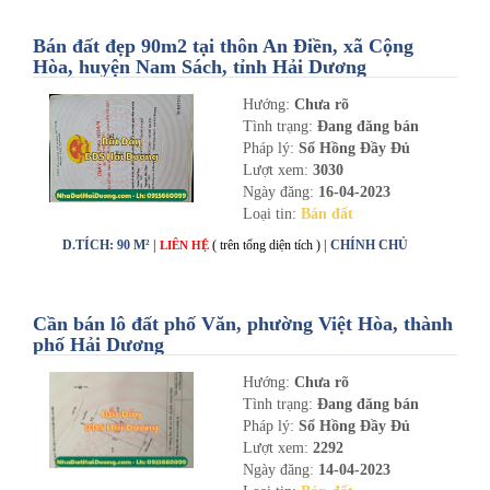
Bán đất đẹp 90m2 tại thôn An Điền, xã Cộng
Hòa, huyện Nam Sách, tỉnh Hải Dương
Hướng:
Chưa rõ
Tình trạng:
Đang đăng bán
Pháp lý:
Sổ Hồng Đầy Đủ
Lượt xem:
3030
Ngày đăng:
16-04-2023
Loại tin:
Bán đất
D.TÍCH: 90 M² |
( trên tổng diện tích )
| CHÍNH CHỦ
LIÊN HỆ
Cần bán lô đất phố Văn, phường Việt Hòa, thành
phố Hải Dương
Hướng:
Chưa rõ
Tình trạng:
Đang đăng bán
Pháp lý:
Sổ Hồng Đầy Đủ
Lượt xem:
2292
Ngày đăng:
14-04-2023