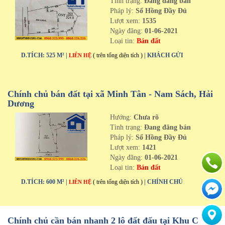
Tình trạng:
Đang đăng bán
Pháp lý:
Sổ Hồng Đầy Đủ
Lượt xem:
1535
Ngày đăng:
01-06-2021
Loại tin:
Bán đất
D.TÍCH: 525 M² |
( trên tổng diện tích )
| KHÁCH GỬI
LIÊN HỆ
Chính chủ bán đất tại xã Minh Tân - Nam Sách, Hải
Dương
Hướng:
Chưa rõ
Tình trạng:
Đang đăng bán
Pháp lý:
Sổ Hồng Đầy Đủ
Lượt xem:
1421
Ngày đăng:
01-06-2021
Loại tin:
Bán đất
D.TÍCH: 600 M² |
( trên tổng diện tích )
| CHÍNH CHỦ
LIÊN HỆ
Chính chủ cần bán nhanh 2 lô đất đấu tại Khu C