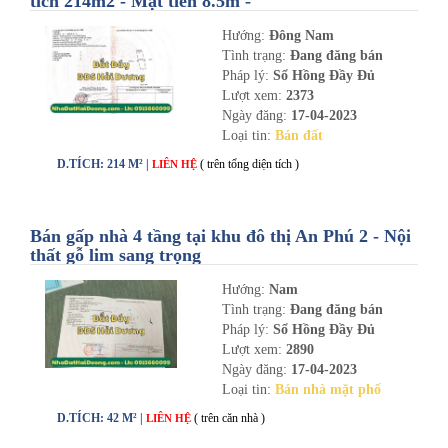
tích 214m2 - Mặt tiền 8.5m -
nhadathaiduong.com
Hướng:
Đông Nam
Tình trạng:
Đang đăng bán
Pháp lý:
Sổ Hồng Đầy Đủ
Lượt xem:
2373
Ngày đăng:
17-04-2023
Loại tin:
Bán đất
D.TÍCH: 214 M² |
( trên tổng diện tích )
LIÊN HỆ
Bán gấp nhà 4 tầng tại khu đô thị An Phú 2 - Nội
thất gỗ lim sang trọng
Hướng:
Nam
Tình trạng:
Đang đăng bán
Pháp lý:
Sổ Hồng Đầy Đủ
Lượt xem:
2890
Ngày đăng:
17-04-2023
Loại tin:
Bán nhà mặt phố
D.TÍCH: 42 M² |
( trên căn nhà )
LIÊN HỆ