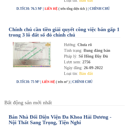
Loại tin:
Bán đất
D.TÍCH: 76.5 M² |
( trên tổng diện tích )
| CHÍNH CHỦ
LIÊN HỆ
Chính chủ cần tiền giải quyết công việc bán gấp 1
trong 3 lô đất sổ đỏ chính chủ
Hướng:
Chưa rõ
Tình trạng:
Đang đăng bán
Pháp lý:
Sổ Hồng Đầy Đủ
Lượt xem:
2756
Ngày đăng:
26-09-2022
Loại tin:
Bán đất
D.TÍCH: 75 M² |
( trên m² )
| CHÍNH CHỦ
LIÊN HỆ
Bất động sản mới nhất
Bán Nhà Đối Diện Viện Đa Khoa Hải Dương -
Nội Thất Sang Trọng, Tiện Nghi