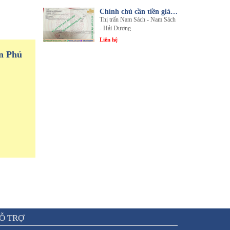
Chính chủ cần tiền giải quyết công việc bán gấp 1 trong 3 lô đất sổ đỏ chính chủ
Thị trấn Nam Sách - Nam Sách
- Hải Dương
Liên hệ
n Phủ
Ỗ TRỢ