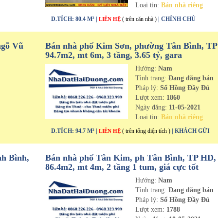
Loại tin:
Bán nhà riêng
D.TÍCH: 80.4 M² |
( trên căn nhà )
| CHÍNH CHỦ
LIÊN HỆ
ngõ Vũ
Bán nhà phố Kim Sơn, phường Tân Bình, T
94.7m2, mt 6m, 3 tầng, 3.65 tỷ, gara
Hướng:
Nam
n
Tình trạng:
Đang đăng bán
Pháp lý:
Sổ Hồng Đầy Đủ
Lượt xem:
1860
Ngày đăng:
11-05-2021
Loại tin:
Bán nhà riêng
D.TÍCH: 94.7 M² |
( trên tổng diện tích )
| KHÁCH GỬI
LIÊN HỆ
h Bình,
Bán nhà phố Tân Kim, ph Tân Bình, TP HD,
86.4m2, mt 4m, 2 tầng 1 tum, giá cực tốt
Hướng:
Nam
n
Tình trạng:
Đang đăng bán
Pháp lý:
Sổ Hồng Đầy Đủ
Lượt xem:
1788