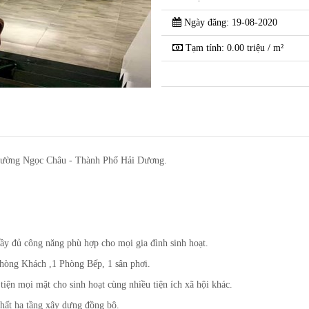
Ngày đăng: 19-08-2020
 Nhà 2 Tầng hướng
Chính Chủ cần chuy
Tạm tính: 0.00 triệu / m²
nh Phố Hải Dương
Nam - Phường Ngọc
hường Ngọc Châu - Thành Phố Hải Dương.
ầy đủ công năng phù hợp cho mọi gia đình sinh hoạt.
hòng Khách ,1 Phòng Bếp, 1 sân phơi.
tiện mọi mặt cho sinh hoạt cùng nhiều tiện ích xã hội khác.
chất hạ tầng xây dựng đồng bộ.