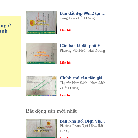
Bán đất đẹp 90m2 tại thôn An Điền, xã Cộng Hòa, huyện Nam Sách, tỉnh Hải Dương
Cộng Hòa - Hải Dương
ầng ở
anh
Liên hệ
Cần bán lô đất phố Văn, phường Việt Hòa, thành phố Hải Dương
Phường Việt Hoà - Hải Dương
Liên hệ
Chính chủ cần tiền giải quyết công việc bán gấp 1 trong 3 lô đất sổ đỏ chính chủ
Thị trấn Nam Sách - Nam Sách
- Hải Dương
Liên hệ
Bất động sản mới nhất
Bán Nhà Đối Diện Viện Đa Khoa Hải Dương - Nội Thất Sang Trọng, Tiện Nghi
Phường Phạm Ngũ Lão - Hải
Dương