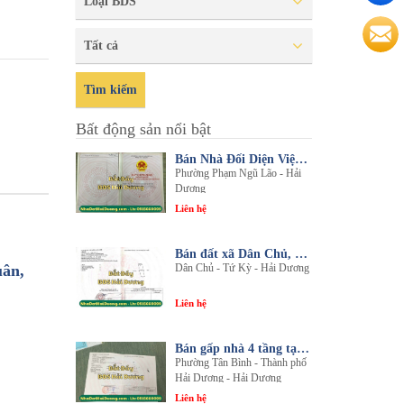
Loại BDS
Tất cả
Tìm kiếm
Bất động sản nổi bật
Bán Nhà Đối Diện Viện Đa Khoa Hải Dương - Nội Thất Sang Trọng, Tiện Nghi
Phường Phạm Ngũ Lão - Hải
Dương
Liên hệ
Bán đất xã Dân Chủ, Tứ Kỳ, Hải Dương - Diện tích 214m2 - Mặt tiền 8.5m - nhadathaiduong.com
uân,
Dân Chủ - Tứ Kỳ - Hải Dương
Liên hệ
Bán gấp nhà 4 tầng tại khu đô thị An Phú 2 - Nội thất gỗ lim sang trọng
Phường Tân Bình - Thành phố
Hải Dương - Hải Dương
Liên hệ