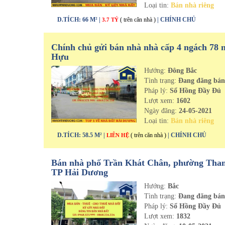
Loại tin:
Bán nhà riêng
D.TÍCH: 66 M² |
( trên căn nhà )
| CHÍNH CHỦ
3.7 TỶ
Chính chủ gửi bán nhà nhà cấp 4 ngách 78 
Hựu
Hướng:
Đông Bắc
Tình trạng:
Đang đăng bá
Pháp lý:
Sổ Hồng Đầy Đủ
Lượt xem:
1602
Ngày đăng:
24-05-2021
Loại tin:
Bán nhà riêng
D.TÍCH: 58.5 M² |
( trên căn nhà )
| CHÍNH CHỦ
LIÊN HỆ
Bán nhà phố Trần Khát Chân, phường Than
TP Hải Dương
Hướng:
Bắc
Tình trạng:
Đang đăng bá
Pháp lý:
Sổ Hồng Đầy Đủ
Lượt xem:
1832