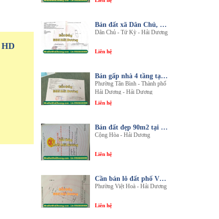
Liên hệ
Bán đất xã Dân Chủ, Tứ Kỳ, Hải Dương - Diện tích 214m2 - Mặt tiền 8.5m - nhadathaiduong.com
Dân Chủ - Tứ Kỳ - Hải Dương
P HD
Liên hệ
Bán gấp nhà 4 tầng tại khu đô thị An Phú 2 - Nội thất gỗ lim sang trọng
Phường Tân Bình - Thành phố
Hải Dương - Hải Dương
Liên hệ
Bán đất đẹp 90m2 tại thôn An Điền, xã Cộng Hòa, huyện Nam Sách, tỉnh Hải Dương
Cộng Hòa - Hải Dương
Liên hệ
Cần bán lô đất phố Văn, phường Việt Hòa, thành phố Hải Dương
Phường Việt Hoà - Hải Dương
Liên hệ