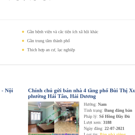
Gần bệnh viện và câc tiện ích xã hội khác
Gần trung tâm thành phố
Thich hợp an cư, lạc nghiệp
- Nội
Chính chủ gửi bán nhà 4 tầng phố Bùi Thị X
phường Hải Tân, Hải Dương
Hướng:
Nam
n
Tình trạng:
Đang đăng bán
Pháp lý:
Sổ Hồng Đầy Đủ
Lượt xem:
3188
Ngày đăng:
22-07-2021
Loại tin:
Bán nhà riêng