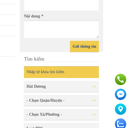
ển đổi Bán Nhà 2 Tầng hướng
Chính C
Nội dung
*
 Châu - Thành Phố Hải Dương
Nam - P
Gửi thông tin
Tìm kiếm
Hải Dương
- Chọn Quận/Huyện -
- Chọn Xã/Phường -