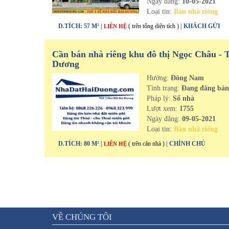
Ngày đăng:
10-05-2021
Loại tin:
Bán nhà riêng
D.TÍCH: 57 M² |
( trên tổng diện tích )
| KHÁCH GỬI
LIÊN HỆ
Cần bán nhà riêng khu đô thị Ngọc Châu - 
Dương
Hướng:
Đông Nam
Tình trạng:
Đang đăng bá
Pháp lý:
Sổ nhà
Lượt xem:
1755
Ngày đăng:
09-05-2021
Loại tin:
Bán nhà riêng
D.TÍCH: 80 M² |
( trên căn nhà )
| CHÍNH CHỦ
LIÊN HỆ
VỀ CHÚNG TÔI