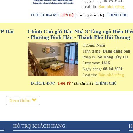
Ngày đăng:
10-05-2021
Loại tin:
Bán nhà riêng
D.TÍCH: 86.4 M² |
( trên tổng diện tích )
| CHÍNH CHỦ
LIÊN HỆ
TP Hải
Chính Chủ gửi Bán Nhà 3 Tầng ngõ Điện Biê
- Phường Bình Hàn - Thành Phố Hải Dương
Hướng:
Nam
n
Tình trạng:
Đang đăng bán
Pháp lý:
Sổ Hồng Đầy Đủ
Lượt xem:
1616
Ngày đăng:
08-04-2021
Loại tin:
Bán nhà riêng
D.TÍCH: 45 M² |
( trên căn nhà )
| CHÍNH CHỦ
1.691 TỶ
Xem thêm
HỖ TRỢ KHÁCH HÀNG
H