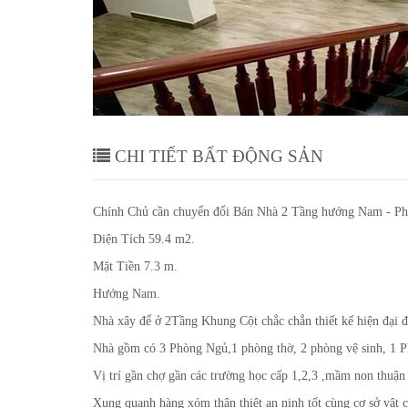
 hướng
Chính Chủ cần chuyển đổi Bán
 Dương
Nam - Phường Ngọc Châu - Thà
CHI TIẾT BẤT ĐỘNG SẢN
Chính Chủ cần chuyển đổi Bán Nhà 2 Tầng hướng Nam - P
Diện Tích 59.4 m2.
Mặt Tiền 7.3 m.
Hướng Nam.
Nhà xây để ở 2Tầng Khung Cột chắc chắn thiết kế hiện đại đ
Nhà gồm có 3 Phòng Ngủ,1 phòng thờ, 2 phòng vệ sinh, 1 P
Vị trí gần chợ gần các trường học cấp 1,2,3 ,mầm non thuận 
Xung quanh hàng xóm thân thiệt an ninh tốt cùng cơ sở vật 