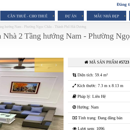
Đăng t
CẦN THUÊ - CHO THUÊ
DỰ ÁN
MẪU NHÀ ĐẸP
Tầng hướng Nam - Phường Ngọc Châu - Thành Phố Hải Dương
n Nhà 2 Tầng hướng Nam - Phường Ngọ
MÃ SẢN PHẨM
#5723
1.48 Tỷ
( Trên căn nhà )
Diện tích: 59.4 m²
Kích thước: 7.3 m x 8.13 m
Pháp lý: Liên Hệ
Hướng: Nam
Tình trạng: Đang đăng bán
Lượt xem: 1096