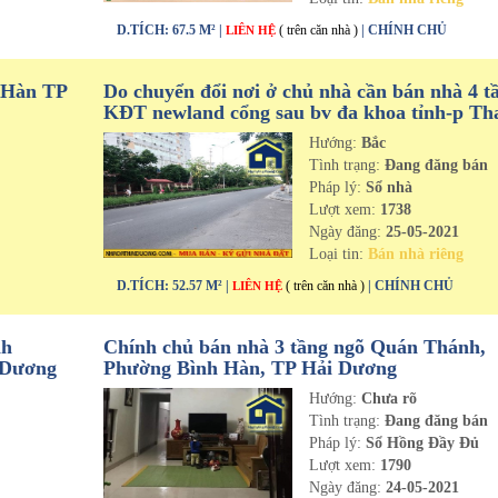
D.TÍCH: 67.5 M² |
( trên căn nhà )
| CHÍNH CHỦ
LIÊN HỆ
 Hàn TP
Do chuyển đổi nơi ở chủ nhà cần bán nhà 4 t
KĐT newland cổng sau bv đa khoa tỉnh-p Th
Bình-tp Hải Dương
Hướng:
Bắc
n
Tình trạng:
Đang đăng bán
Pháp lý:
Sổ nhà
Lượt xem:
1738
Ngày đăng:
25-05-2021
Loại tin:
Bán nhà riêng
D.TÍCH: 52.57 M² |
( trên căn nhà )
| CHÍNH CHỦ
LIÊN HỆ
nh
Chính chủ bán nhà 3 tầng ngõ Quán Thánh,
 Dương
Phường Bình Hàn, TP Hải Dương
Hướng:
Chưa rõ
n
Tình trạng:
Đang đăng bán
Pháp lý:
Sổ Hồng Đầy Đủ
Lượt xem:
1790
Ngày đăng:
24-05-2021