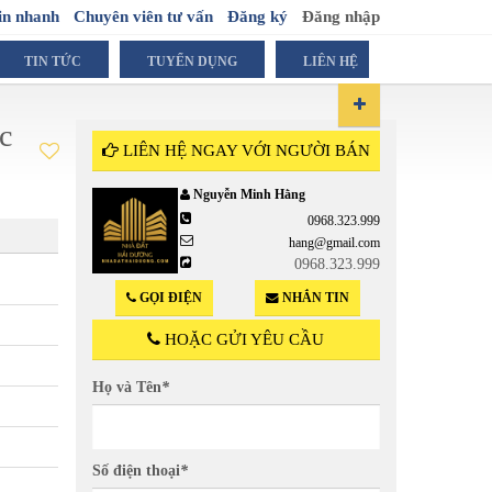
in nhanh
Chuyên viên tư vấn
Đăng ký
Đăng nhập
TIN TỨC
TUYỂN DỤNG
LIÊN HỆ
c
LIÊN HỆ NGAY VỚI NGƯỜI BÁN
Nguyễn Minh Hằng
0968.323.999
1.48 T
hang@gmail.com
0968.323.999
( Trên căn nhà )
GỌI ĐIỆN
NHẮN TIN
HOẶC GỬI YÊU CẦU
Họ và Tên
*
Số điện thoại
*