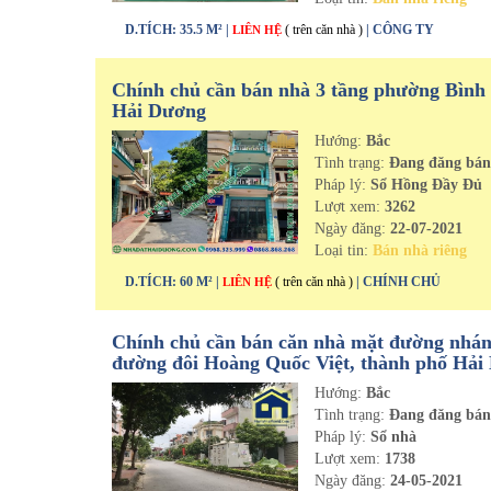
D.TÍCH: 35.5 M² |
( trên căn nhà )
| CÔNG TY
LIÊN HỆ
Chính chủ cần bán nhà 3 tầng phường Bình
Hải Dương
Hướng:
Bắc
Tình trạng:
Đang đăng bá
Pháp lý:
Sổ Hồng Đầy Đủ
Lượt xem:
3262
Ngày đăng:
22-07-2021
Loại tin:
Bán nhà riêng
D.TÍCH: 60 M² |
( trên căn nhà )
| CHÍNH CHỦ
LIÊN HỆ
Chính chủ cần bán căn nhà mặt đường nhá
đường đôi Hoàng Quốc Việt, thành phố Hải
Hướng:
Bắc
Tình trạng:
Đang đăng bá
Pháp lý:
Sổ nhà
Lượt xem:
1738
Ngày đăng:
24-05-2021