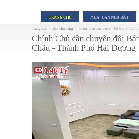
TRANG CHỦ
MUA - BÁN NHÀ ĐẤT
Trang chủ
Bán nhà riêng
Chính Chủ cần chuyển đổi Bán Nhà 2 
Chính Chủ cần chuyển đổi Bá
Châu - Thành Phố Hải Dương
1.48 Tỷ
( Trên căn nhà )