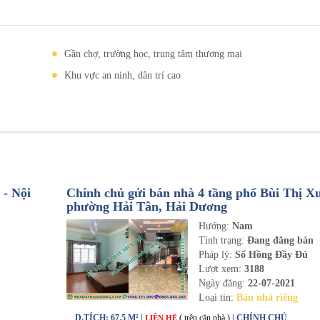
Gần chợ, trường học, trung tâm thương mại
Khu vực an ninh, dân trí cao
- Nội
Chính chủ gửi bán nhà 4 tầng phố Bùi Thị X
phường Hải Tân, Hải Dương
Hướng:
Nam
n
Tình trạng:
Đang đăng bán
Pháp lý:
Sổ Hồng Đầy Đủ
Lượt xem:
3188
Ngày đăng:
22-07-2021
Loại tin:
Bán nhà riêng
D.TÍCH: 67.5 M² |
( trên căn nhà )
| CHÍNH CHỦ
LIÊN HỆ