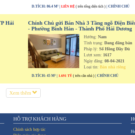
D.TÍCH: 86.4 M² |
( trên tổng diện tích )
| CHÍNH CHỦ
LIÊN HỆ
TP Hải
Chính Chủ gửi Bán Nhà 3 Tầng ngõ Điện Biê
- Phường Bình Hàn - Thành Phố Hải Dương
Hướng:
Nam
n
Tình trạng:
Đang đăng bán
Pháp lý:
Sổ Hồng Đầy Đủ
Lượt xem:
1617
Ngày đăng:
08-04-2021
Loại tin:
Bán nhà riêng
D.TÍCH: 45 M² |
( trên căn nhà )
| CHÍNH CHỦ
1.691 TỶ
Xem thêm
HỖ TRỢ KHÁCH HÀNG
H
Chính sách hợp tác
Ho