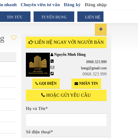
in nhanh
Chuyên viên tư vấn
Đăng ký
Đăng nhập
TIN TỨC
TUYỂN DỤNG
LIÊN HỆ
ng
LIÊN HỆ NGAY VỚI NGƯỜI BÁN
Nguyễn Minh Hằng
2.29 T
0968.323.999
( Trên căn nhà )
hang@gmail.com
0968.323.999
GỌI ĐIỆN
NHẮN TIN
HOẶC GỬI YÊU CẦU
Họ và Tên
*
Số điện thoại
*