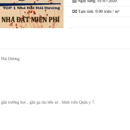
Ngày đăng: 01-07-2020
gõ Phố Chi Lăng.
Chính chủ bán nhà 3
Tạm tính: 0.00 triệu / m²
Thành Phố Hải Dươ
ố Hải Dương.
gần trường học , gần ga tàu bến xe , bệnh viện Quân y 7.