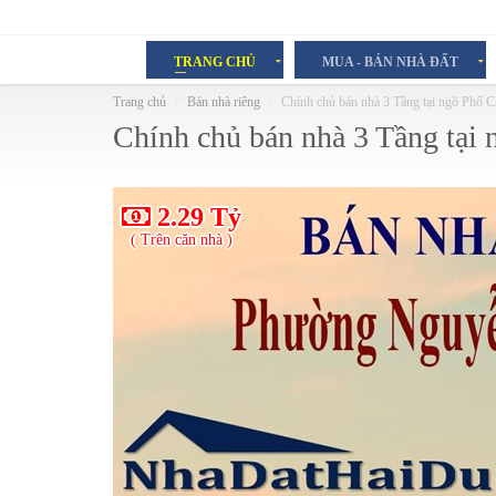
TRANG CHỦ
MUA - BÁN NHÀ ĐẤT
Trang chủ
Bán nhà riêng
Chính chủ bán nhà 3 Tầng tại ngõ Phố 
Chính chủ bán nhà 3 Tầng tại
2.29 Tỷ
( Trên căn nhà )