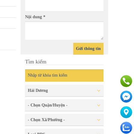
 Tầng tại ngõ Phố Chi Lăng.
Chính c
ng
Thành P
Nội dung
*
Gửi thông tin
Tìm kiếm
Hải Dương
- Chọn Quận/Huyện -
- Chọn Xã/Phường -