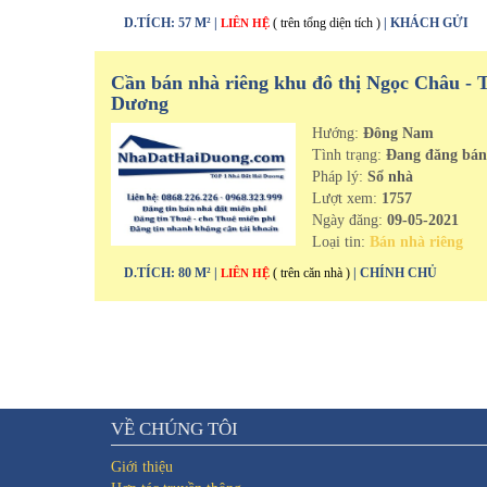
D.TÍCH: 57 M² |
( trên tổng diện tích )
| KHÁCH GỬI
LIÊN HỆ
Cần bán nhà riêng khu đô thị Ngọc Châu - 
Dương
Hướng:
Đông Nam
Tình trạng:
Đang đăng bá
Pháp lý:
Sổ nhà
Lượt xem:
1757
Ngày đăng:
09-05-2021
Loại tin:
Bán nhà riêng
D.TÍCH: 80 M² |
( trên căn nhà )
| CHÍNH CHỦ
LIÊN HỆ
VỀ CHÚNG TÔI
Giới thiệu