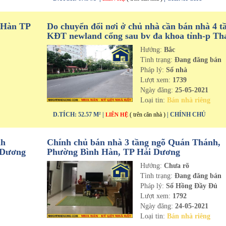
 Hàn TP
Do chuyển đổi nơi ở chủ nhà cần bán nhà 4 t
KĐT newland cổng sau bv đa khoa tỉnh-p Th
Bình-tp Hải Dương
Hướng:
Bắc
n
Tình trạng:
Đang đăng bán
Pháp lý:
Sổ nhà
Lượt xem:
1739
Ngày đăng:
25-05-2021
Loại tin:
Bán nhà riêng
D.TÍCH: 52.57 M² |
( trên căn nhà )
| CHÍNH CHỦ
LIÊN HỆ
nh
Chính chủ bán nhà 3 tầng ngõ Quán Thánh,
 Dương
Phường Bình Hàn, TP Hải Dương
Hướng:
Chưa rõ
n
Tình trạng:
Đang đăng bán
Pháp lý:
Sổ Hồng Đầy Đủ
Lượt xem:
1792
Ngày đăng:
24-05-2021
Loại tin:
Bán nhà riêng