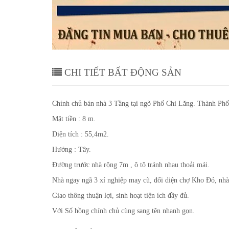
Lăng.
Chính chủ bán nhà 3 Tầng tại n
Thành Phố Hải Dương
CHI TIẾT BẤT ĐỘNG SẢN
Chính chủ bán nhà 3 Tầng tại ngõ Phố Chi Lăng. Thành Ph
Mặt tiền : 8 m.
Diện tích : 55,4m2.
Hướng : Tây.
Đường trước nhà rộng 7m , ô tô tránh nhau thoải mái.
Nhà ngay ngã 3 xí nghiệp may cũ, đối diện chợ Kho Đỏ, nhà 
Giao thông thuận lợi, sinh hoạt tiện ích đầy đủ.
Với Số hồng chính chủ cùng sang tên nhanh gọn.