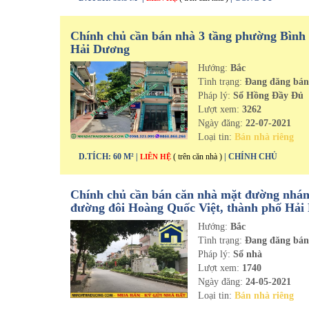
Chính chủ cần bán nhà 3 tầng phường Bình
Hải Dương
Hướng:
Bắc
Tình trạng:
Đang đăng bá
Pháp lý:
Sổ Hồng Đầy Đủ
Lượt xem:
3262
Ngày đăng:
22-07-2021
Loại tin:
Bán nhà riêng
D.TÍCH: 60 M² |
( trên căn nhà )
| CHÍNH CHỦ
LIÊN HỆ
Chính chủ cần bán căn nhà mặt đường nhá
đường đôi Hoàng Quốc Việt, thành phố Hải
Hướng:
Bắc
Tình trạng:
Đang đăng bá
Pháp lý:
Sổ nhà
Lượt xem:
1740
Ngày đăng:
24-05-2021
Loại tin:
Bán nhà riêng