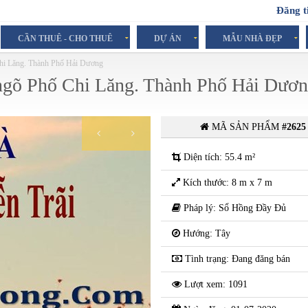
Đăng t
CẦN THUÊ - CHO THUÊ
DỰ ÁN
MẪU NHÀ ĐẸP
Chi Lăng. Thành Phố Hải Dương
 ngõ Phố Chi Lăng. Thành Phố Hải Dươ
MÃ SẢN PHẨM
#2625
2.29 Tỷ
( Trên căn nhà )
Diện tích: 55.4 m²
Kích thước: 8 m x 7 m
Pháp lý: Sổ Hồng Đầy Đủ
Hướng: Tây
Tình trạng: Đang đăng bán
Lượt xem: 1091