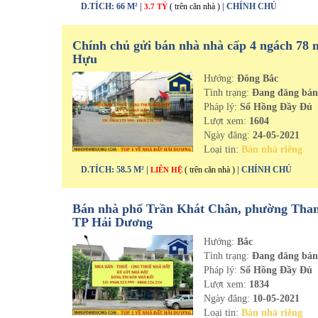
D.TÍCH: 66 M² |
( trên căn nhà )
| CHÍNH CHỦ
3.7 TỶ
Chính chủ gửi bán nhà nhà cấp 4 ngách 78 
Hựu
Hướng:
Đông Bắc
Tình trạng:
Đang đăng bá
Pháp lý:
Sổ Hồng Đầy Đủ
Lượt xem:
1604
Ngày đăng:
24-05-2021
Loại tin:
Bán nhà riêng
D.TÍCH: 58.5 M² |
( trên căn nhà )
| CHÍNH CHỦ
LIÊN HỆ
Bán nhà phố Trần Khát Chân, phường Than
TP Hải Dương
Hướng:
Bắc
Tình trạng:
Đang đăng bá
Pháp lý:
Sổ Hồng Đầy Đủ
Lượt xem:
1834
Ngày đăng:
10-05-2021
Loại tin:
Bán nhà riêng