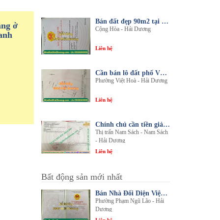
Bán đất đẹp 90m2 tại thôn An Điền, xã Cộng Hòa, huyện Nam Sách, tỉnh Hải Dương
ầng ở
Cộng Hòa - Hải Dương
anh
Liên hệ
Cần bán lô đất phố Văn, phường Việt Hòa, thành phố Hải Dương
Phường Việt Hoà - Hải Dương
Liên hệ
Chính chủ cần tiền giải quyết công việc bán gấp 1 trong 3 lô đất sổ đỏ chính chủ
Thị trấn Nam Sách - Nam Sách
- Hải Dương
Liên hệ
Bất động sản mới nhất
Bán Nhà Đối Diện Viện Đa Khoa Hải Dương - Nội Thất Sang Trọng, Tiện Nghi
Phường Phạm Ngũ Lão - Hải
Dương