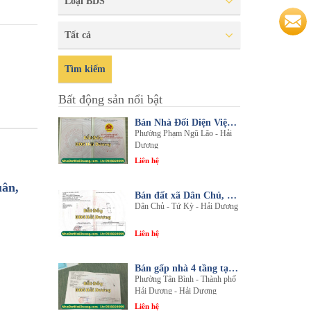
Loại BDS
Tất cả
Tìm kiếm
Bất động sản nổi bật
Bán Nhà Đối Diện Viện Đa Khoa Hải Dương - Nội Thất Sang Trọng, Tiện Nghi
Phường Phạm Ngũ Lão - Hải
Dương
Liên hệ
uân,
Bán đất xã Dân Chủ, Tứ Kỳ, Hải Dương - Diện tích 214m2 - Mặt tiền 8.5m - nhadathaiduong.com
Dân Chủ - Tứ Kỳ - Hải Dương
Liên hệ
Bán gấp nhà 4 tầng tại khu đô thị An Phú 2 - Nội thất gỗ lim sang trọng
Phường Tân Bình - Thành phố
Hải Dương - Hải Dương
Liên hệ