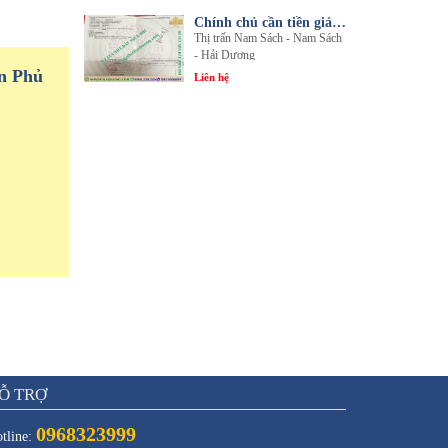
Chính chủ cần tiền giải quyết công việc bán gấp 1 trong 3 lô đất sổ đỏ chính chủ
Thị trấn Nam Sách - Nam Sách
- Hải Dương
n Phủ
Liên hệ
Ỗ TRỢ
0968323999
tline: