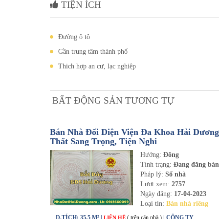
TIỆN ÍCH
Đường ô tô
Gần trung tâm thành phố
Thich hợp an cư, lạc nghiệp
BẤT ĐỘNG SẢN TƯƠNG TỰ
Bán Nhà Đối Diện Viện Đa Khoa Hải Dương 
Thất Sang Trọng, Tiện Nghi
Hướng:
Đông
Tình trạng:
Đang đăng bá
Pháp lý:
Sổ nhà
Lượt xem:
2757
Ngày đăng:
17-04-2023
Loại tin:
Bán nhà riêng
D.TÍCH: 35.5 M² |
( trên căn nhà )
| CÔNG TY
LIÊN HỆ