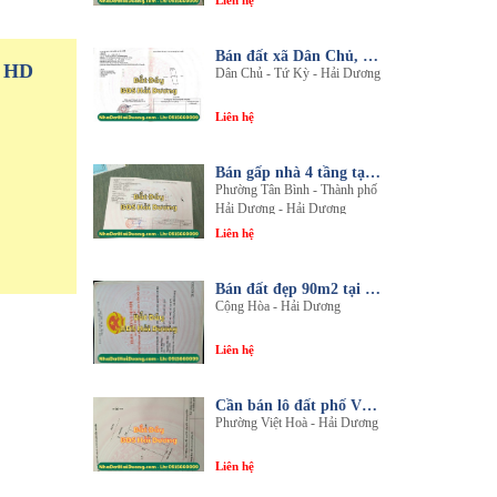
Liên hệ
Bán đất xã Dân Chủ, Tứ Kỳ, Hải Dương - Diện tích 214m2 - Mặt tiền 8.5m - nhadathaiduong.com
P HD
Dân Chủ - Tứ Kỳ - Hải Dương
Liên hệ
Bán gấp nhà 4 tầng tại khu đô thị An Phú 2 - Nội thất gỗ lim sang trọng
Phường Tân Bình - Thành phố
Hải Dương - Hải Dương
Liên hệ
Bán đất đẹp 90m2 tại thôn An Điền, xã Cộng Hòa, huyện Nam Sách, tỉnh Hải Dương
Cộng Hòa - Hải Dương
Liên hệ
Cần bán lô đất phố Văn, phường Việt Hòa, thành phố Hải Dương
Phường Việt Hoà - Hải Dương
Liên hệ