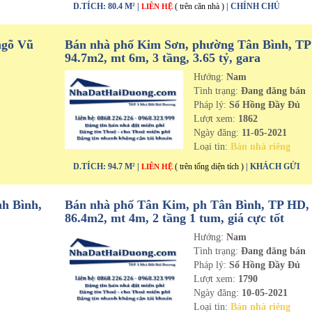
D.TÍCH: 80.4 M² |
( trên căn nhà )
| CHÍNH CHỦ
LIÊN HỆ
ngõ Vũ
Bán nhà phố Kim Sơn, phường Tân Bình, T
94.7m2, mt 6m, 3 tầng, 3.65 tỷ, gara
Hướng:
Nam
n
Tình trạng:
Đang đăng bán
Pháp lý:
Sổ Hồng Đầy Đủ
Lượt xem:
1862
Ngày đăng:
11-05-2021
Loại tin:
Bán nhà riêng
D.TÍCH: 94.7 M² |
( trên tổng diện tích )
| KHÁCH GỬI
LIÊN HỆ
h Bình,
Bán nhà phố Tân Kim, ph Tân Bình, TP HD,
86.4m2, mt 4m, 2 tầng 1 tum, giá cực tốt
Hướng:
Nam
n
Tình trạng:
Đang đăng bán
Pháp lý:
Sổ Hồng Đầy Đủ
Lượt xem:
1790
Ngày đăng:
10-05-2021
Loại tin:
Bán nhà riêng