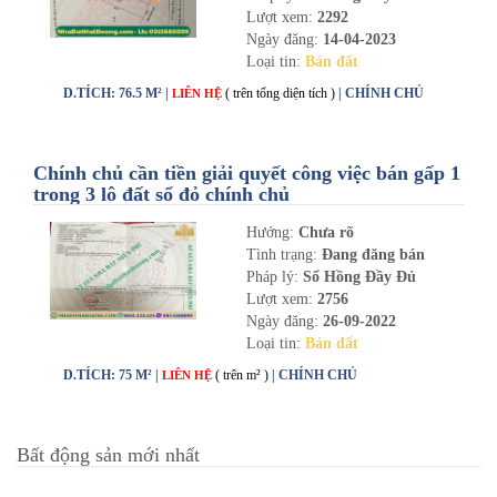
Lượt xem:
2292
Ngày đăng:
14-04-2023
Loại tin:
Bán đất
D.TÍCH: 76.5 M² |
( trên tổng diện tích )
| CHÍNH CHỦ
LIÊN HỆ
Chính chủ cần tiền giải quyết công việc bán gấp 1
trong 3 lô đất sổ đỏ chính chủ
Hướng:
Chưa rõ
Tình trạng:
Đang đăng bán
Pháp lý:
Sổ Hồng Đầy Đủ
Lượt xem:
2756
Ngày đăng:
26-09-2022
Loại tin:
Bán đất
D.TÍCH: 75 M² |
( trên m² )
| CHÍNH CHỦ
LIÊN HỆ
Bất động sản mới nhất