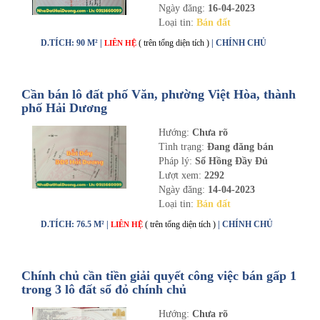
Ngày đăng:
16-04-2023
Loại tin:
Bán đất
D.TÍCH: 90 M² |
( trên tổng diện tích )
| CHÍNH CHỦ
LIÊN HỆ
Cần bán lô đất phố Văn, phường Việt Hòa, thành
phố Hải Dương
Hướng:
Chưa rõ
Tình trạng:
Đang đăng bán
Pháp lý:
Sổ Hồng Đầy Đủ
Lượt xem:
2292
Ngày đăng:
14-04-2023
Loại tin:
Bán đất
D.TÍCH: 76.5 M² |
( trên tổng diện tích )
| CHÍNH CHỦ
LIÊN HỆ
Chính chủ cần tiền giải quyết công việc bán gấp 1
trong 3 lô đất sổ đỏ chính chủ
Hướng:
Chưa rõ