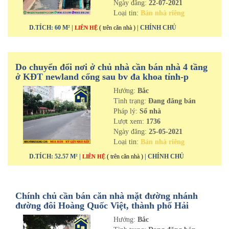
Ngày đăng:
22-07-2021
Loại tin:
Bán nhà riêng
D.TÍCH: 60 M² |
( trên căn nhà )
| CHÍNH CHỦ
LIÊN HỆ
Do chuyển đổi nơi ở chủ nhà cần bán nhà 4 tầng
ở KĐT newland cổng sau bv đa khoa tỉnh-p
Thanh Bình-tp Hải Dương
Hướng:
Bắc
Tình trạng:
Đang đăng bán
Pháp lý:
Sổ nhà
Lượt xem:
1736
Ngày đăng:
25-05-2021
Loại tin:
Bán nhà riêng
D.TÍCH: 52.57 M² |
( trên căn nhà )
| CHÍNH CHỦ
LIÊN HỆ
Chính chủ cần bán căn nhà mặt đường nhánh
đường đôi Hoàng Quốc Việt, thành phố Hải
Dương
Hướng:
Bắc