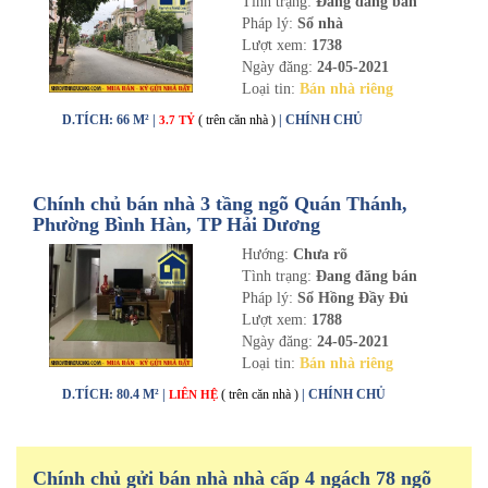
Tình trạng:
Đang đăng bán
Pháp lý:
Sổ nhà
Lượt xem:
1738
Ngày đăng:
24-05-2021
Loại tin:
Bán nhà riêng
D.TÍCH: 66 M² |
( trên căn nhà )
| CHÍNH CHỦ
3.7 TỶ
Chính chủ bán nhà 3 tầng ngõ Quán Thánh,
Phường Bình Hàn, TP Hải Dương
Hướng:
Chưa rõ
Tình trạng:
Đang đăng bán
Pháp lý:
Sổ Hồng Đầy Đủ
Lượt xem:
1788
Ngày đăng:
24-05-2021
Loại tin:
Bán nhà riêng
D.TÍCH: 80.4 M² |
( trên căn nhà )
| CHÍNH CHỦ
LIÊN HỆ
Chính chủ gửi bán nhà nhà cấp 4 ngách 78 ngõ