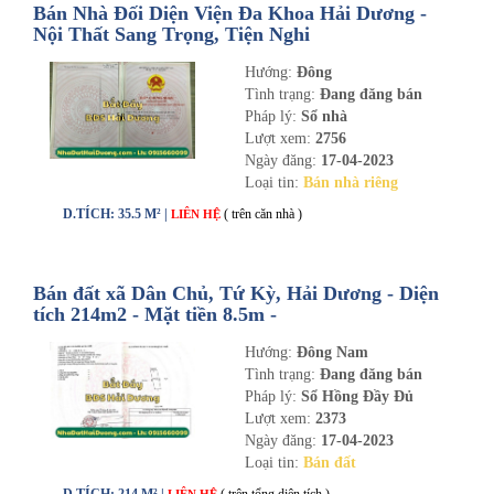
Bán Nhà Đối Diện Viện Đa Khoa Hải Dương -
Nội Thất Sang Trọng, Tiện Nghi
Hướng:
Đông
Tình trạng:
Đang đăng bán
Pháp lý:
Sổ nhà
Lượt xem:
2756
Ngày đăng:
17-04-2023
Loại tin:
Bán nhà riêng
D.TÍCH: 35.5 M² |
( trên căn nhà )
LIÊN HỆ
Bán đất xã Dân Chủ, Tứ Kỳ, Hải Dương - Diện
tích 214m2 - Mặt tiền 8.5m -
nhadathaiduong.com
Hướng:
Đông Nam
Tình trạng:
Đang đăng bán
Pháp lý:
Sổ Hồng Đầy Đủ
Lượt xem:
2373
Ngày đăng:
17-04-2023
Loại tin:
Bán đất