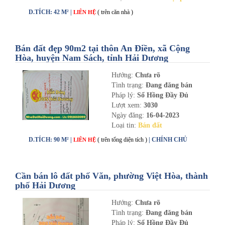
D.TÍCH: 42 M² |
( trên căn nhà )
LIÊN HỆ
Bán đất đẹp 90m2 tại thôn An Điền, xã Cộng
Hòa, huyện Nam Sách, tỉnh Hải Dương
Hướng:
Chưa rõ
Tình trạng:
Đang đăng bán
Pháp lý:
Sổ Hồng Đầy Đủ
Lượt xem:
3030
Ngày đăng:
16-04-2023
Loại tin:
Bán đất
D.TÍCH: 90 M² |
( trên tổng diện tích )
| CHÍNH CHỦ
LIÊN HỆ
Cần bán lô đất phố Văn, phường Việt Hòa, thành
phố Hải Dương
Hướng:
Chưa rõ
Tình trạng:
Đang đăng bán
Pháp lý:
Sổ Hồng Đầy Đủ