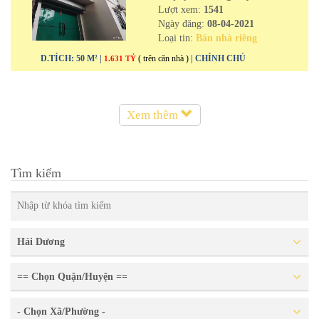
Lượt xem:
1541
Ngày đăng:
08-04-2021
Loại tin:
Bán nhà riêng
D.TÍCH: 50 M² |
( trên căn nhà )
| CHÍNH CHỦ
1.631 TỶ
Xem thêm
Tìm kiếm
Hải Dương
== Chọn Quận/Huyện ==
- Chọn Xã/Phường -