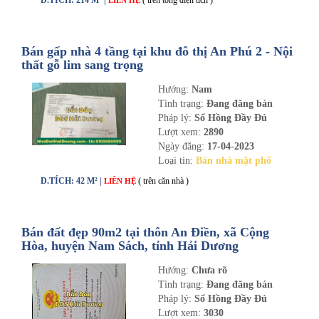
D.TÍCH: 214 M² |
( trên tổng diện tích )
LIÊN HỆ
Bán gấp nhà 4 tầng tại khu đô thị An Phú 2 - Nội
thất gỗ lim sang trọng
Hướng:
Nam
Tình trạng:
Đang đăng bán
Pháp lý:
Sổ Hồng Đầy Đủ
Lượt xem:
2890
Ngày đăng:
17-04-2023
Loại tin:
Bán nhà mặt phố
D.TÍCH: 42 M² |
( trên căn nhà )
LIÊN HỆ
Bán đất đẹp 90m2 tại thôn An Điền, xã Cộng
Hòa, huyện Nam Sách, tỉnh Hải Dương
Hướng:
Chưa rõ
Tình trạng:
Đang đăng bán
Pháp lý:
Sổ Hồng Đầy Đủ
Lượt xem:
3030