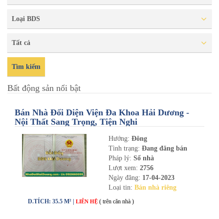
Loại BDS
Tất cả
Tìm kiếm
Bất động sản nổi bật
Bán Nhà Đối Diện Viện Đa Khoa Hải Dương -
Nội Thất Sang Trọng, Tiện Nghi
Hướng:
Đông
Tình trạng:
Đang đăng bán
Pháp lý:
Sổ nhà
Lượt xem:
2756
Ngày đăng:
17-04-2023
Loại tin:
Bán nhà riêng
D.TÍCH: 35.5 M² |
( trên căn nhà )
LIÊN HỆ