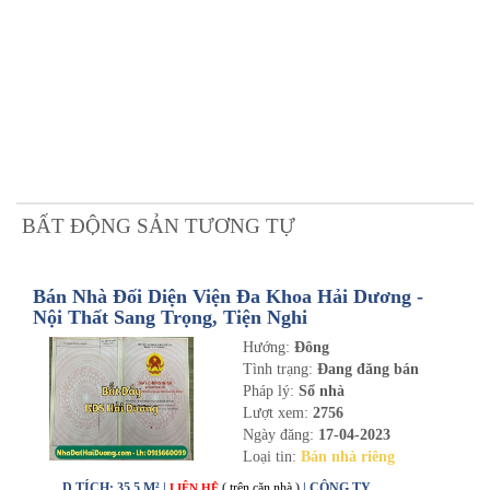
BẤT ĐỘNG SẢN TƯƠNG TỰ
Bán Nhà Đối Diện Viện Đa Khoa Hải Dương -
Nội Thất Sang Trọng, Tiện Nghi
Hướng:
Đông
Tình trạng:
Đang đăng bán
Pháp lý:
Sổ nhà
Lượt xem:
2756
Ngày đăng:
17-04-2023
Loại tin:
Bán nhà riêng
D.TÍCH: 35.5 M² |
( trên căn nhà )
| CÔNG TY
LIÊN HỆ