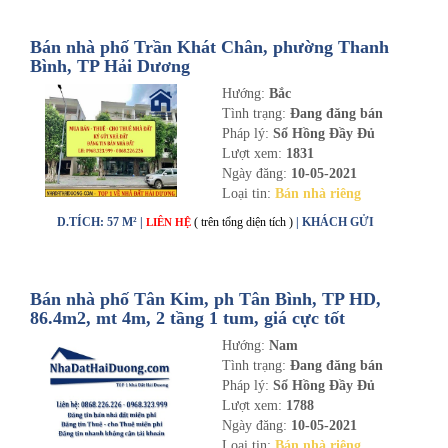
Bán nhà phố Trần Khát Chân, phường Thanh
Bình, TP Hải Dương
Hướng:
Bắc
Tình trạng:
Đang đăng bán
Pháp lý:
Sổ Hồng Đầy Đủ
Lượt xem:
1831
Ngày đăng:
10-05-2021
Loại tin:
Bán nhà riêng
D.TÍCH: 57 M² |
( trên tổng diện tích )
| KHÁCH GỬI
LIÊN HỆ
Bán nhà phố Tân Kim, ph Tân Bình, TP HD,
86.4m2, mt 4m, 2 tầng 1 tum, giá cực tốt
Hướng:
Nam
Tình trạng:
Đang đăng bán
Pháp lý:
Sổ Hồng Đầy Đủ
Lượt xem:
1788
Ngày đăng:
10-05-2021
Loại tin:
Bán nhà riêng