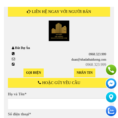
LIÊN HỆ NGAY VỚI NGƯỜI BÁN
Đất Dự Án
0968.323.999
duan@nhadathaiduong.com
0968.323.999
GỌI ĐIỆN
NHẮN TIN
HOẶC GỬI YÊU CẦU
Họ và Tên
*
Số điện thoại
*