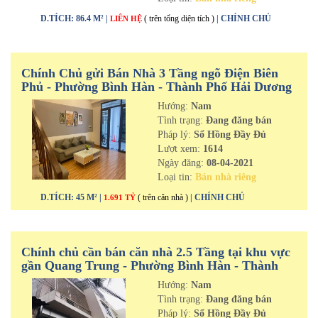
D.TÍCH: 86.4 M² |
( trên tổng diện tích )
| CHÍNH CHỦ
LIÊN HỆ
Chính Chủ gửi Bán Nhà 3 Tầng ngõ Điện Biên
Phủ - Phường Bình Hàn - Thành Phố Hải Dương
Hướng:
Nam
Tình trạng:
Đang đăng bán
Pháp lý:
Sổ Hồng Đầy Đủ
Lượt xem:
1614
Ngày đăng:
08-04-2021
Loại tin:
Bán nhà riêng
D.TÍCH: 45 M² |
( trên căn nhà )
| CHÍNH CHỦ
1.691 TỶ
Chính chủ cần bán căn nhà 2.5 Tầng tại khu vực
gần Quang Trung - Phường Bình Hàn - Thành
Phố Hải Dương
Hướng:
Nam
Tình trạng:
Đang đăng bán
Pháp lý:
Sổ Hồng Đầy Đủ