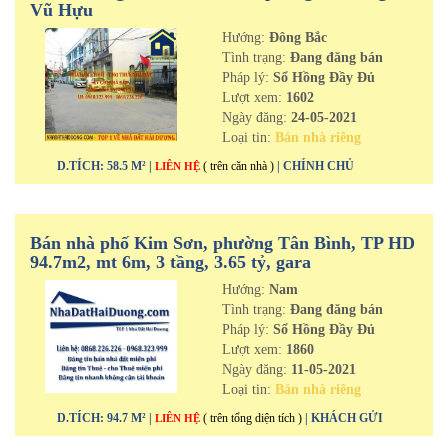
Vũ Hựu
Hướng:
Đông Bắc
Tình trạng:
Đang đăng bán
Pháp lý:
Sổ Hồng Đầy Đủ
Lượt xem:
1602
Ngày đăng:
24-05-2021
Loại tin:
Bán nhà riêng
D.TÍCH: 58.5 M² |
( trên căn nhà )
| CHÍNH CHỦ
LIÊN HỆ
Bán nhà phố Kim Sơn, phường Tân Bình, TP HD
94.7m2, mt 6m, 3 tầng, 3.65 tỷ, gara
Hướng:
Nam
Tình trạng:
Đang đăng bán
Pháp lý:
Sổ Hồng Đầy Đủ
Lượt xem:
1860
Ngày đăng:
11-05-2021
Loại tin:
Bán nhà riêng
D.TÍCH: 94.7 M² |
( trên tổng diện tích )
| KHÁCH GỬI
LIÊN HỆ