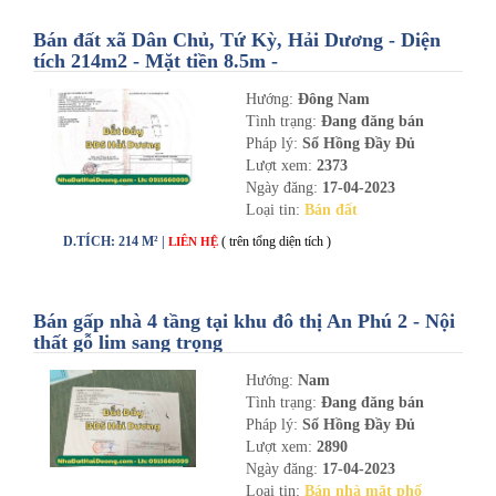
Bán đất xã Dân Chủ, Tứ Kỳ, Hải Dương - Diện
tích 214m2 - Mặt tiền 8.5m -
nhadathaiduong.com
Hướng:
Đông Nam
Tình trạng:
Đang đăng bán
Pháp lý:
Sổ Hồng Đầy Đủ
Lượt xem:
2373
Ngày đăng:
17-04-2023
Loại tin:
Bán đất
D.TÍCH: 214 M² |
( trên tổng diện tích )
LIÊN HỆ
Bán gấp nhà 4 tầng tại khu đô thị An Phú 2 - Nội
thất gỗ lim sang trọng
Hướng:
Nam
Tình trạng:
Đang đăng bán
Pháp lý:
Sổ Hồng Đầy Đủ
Lượt xem:
2890
Ngày đăng:
17-04-2023
Loại tin:
Bán nhà mặt phố