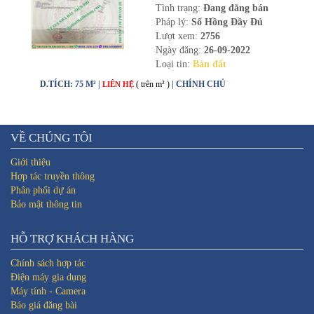
Tình trạng:
Đang đăng bán
Pháp lý:
Sổ Hồng Đầy Đủ
Lượt xem:
2756
Ngày đăng:
26-09-2022
Loại tin:
Bán đất
D.TÍCH: 75 M² |
( trên m² )
| CHÍNH CHỦ
LIÊN HỆ
VỀ CHÚNG TÔI
Giới thiệu
Hợp tác truyền thông
Phân phối dự án
Bảo mật thông tin
HỖ TRỢ KHÁCH HÀNG
Chính sách hợp tác
Điện máy gia dụng
Máy tính - Camera
Báo giá đăng bài