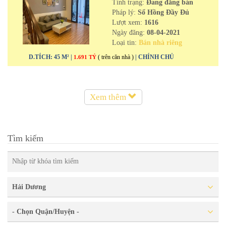
Tình trạng:
Đang đăng bán
Pháp lý:
Sổ Hồng Đầy Đủ
Lượt xem:
1616
Ngày đăng:
08-04-2021
Loại tin:
Bán nhà riêng
D.TÍCH: 45 M² |
( trên căn nhà )
| CHÍNH CHỦ
1.691 TỶ
Xem thêm
Tìm kiếm
Hải Dương
- Chọn Quận/Huyện -