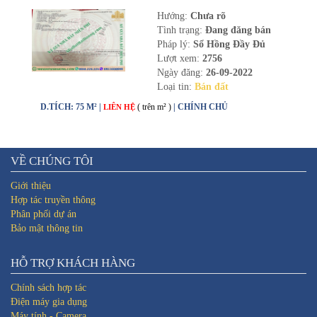
Hướng:
Chưa rõ
Tình trạng:
Đang đăng bán
Pháp lý:
Sổ Hồng Đầy Đủ
Lượt xem:
2756
Ngày đăng:
26-09-2022
Loại tin:
Bán đất
D.TÍCH: 75 M² |
( trên m² )
| CHÍNH CHỦ
LIÊN HỆ
VỀ CHÚNG TÔI
Giới thiệu
Hợp tác truyền thông
Phân phối dự án
Bảo mật thông tin
HỖ TRỢ KHÁCH HÀNG
Chính sách hợp tác
Điện máy gia dụng
Máy tính - Camera