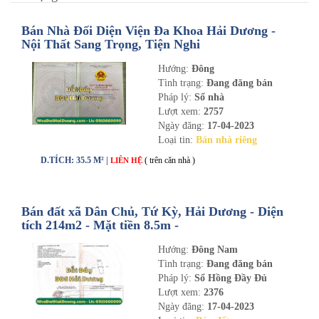
Bán Nhà Đối Diện Viện Đa Khoa Hải Dương -
Nội Thất Sang Trọng, Tiện Nghi
Hướng:
Đông
Tình trạng:
Đang đăng bán
Pháp lý:
Sổ nhà
Lượt xem:
2757
Ngày đăng:
17-04-2023
Loại tin:
Bán nhà riêng
D.TÍCH: 35.5 M² |
( trên căn nhà )
LIÊN HỆ
Bán đất xã Dân Chủ, Tứ Kỳ, Hải Dương - Diện
tích 214m2 - Mặt tiền 8.5m -
nhadathaiduong.com
Hướng:
Đông Nam
Tình trạng:
Đang đăng bán
Pháp lý:
Sổ Hồng Đầy Đủ
Lượt xem:
2376
Ngày đăng:
17-04-2023