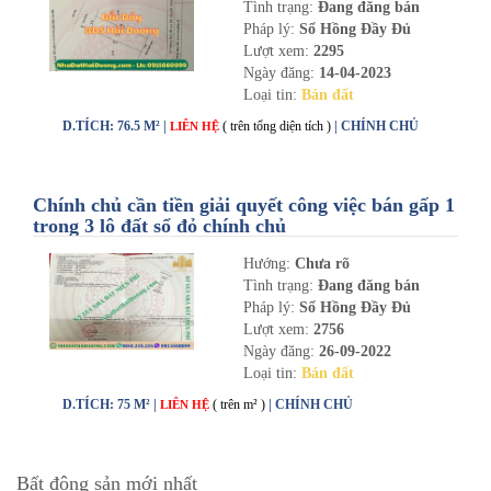
Tình trạng:
Đang đăng bán
Pháp lý:
Sổ Hồng Đầy Đủ
Lượt xem:
2295
Ngày đăng:
14-04-2023
Loại tin:
Bán đất
D.TÍCH: 76.5 M² |
( trên tổng diện tích )
| CHÍNH CHỦ
LIÊN HỆ
Chính chủ cần tiền giải quyết công việc bán gấp 1
trong 3 lô đất sổ đỏ chính chủ
Hướng:
Chưa rõ
Tình trạng:
Đang đăng bán
Pháp lý:
Sổ Hồng Đầy Đủ
Lượt xem:
2756
Ngày đăng:
26-09-2022
Loại tin:
Bán đất
D.TÍCH: 75 M² |
( trên m² )
| CHÍNH CHỦ
LIÊN HỆ
Bất động sản mới nhất