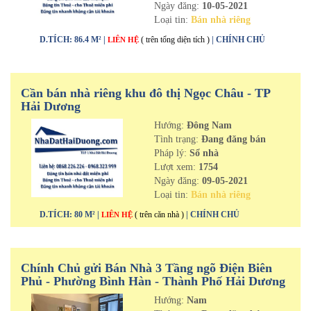
Ngày đăng:
10-05-2021
Loại tin:
Bán nhà riêng
D.TÍCH: 86.4 M² |
( trên tổng diện tích )
| CHÍNH CHỦ
LIÊN HỆ
Cần bán nhà riêng khu đô thị Ngọc Châu - TP
Hải Dương
Hướng:
Đông Nam
Tình trạng:
Đang đăng bán
Pháp lý:
Sổ nhà
Lượt xem:
1754
Ngày đăng:
09-05-2021
Loại tin:
Bán nhà riêng
D.TÍCH: 80 M² |
( trên căn nhà )
| CHÍNH CHỦ
LIÊN HỆ
Chính Chủ gửi Bán Nhà 3 Tầng ngõ Điện Biên
Phủ - Phường Bình Hàn - Thành Phố Hải Dương
Hướng:
Nam