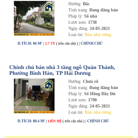
Dương
Hướng:
Bắc
Tình trạng:
Đang đăng bán
Pháp lý:
Sổ nhà
Lượt xem:
1738
Ngày đăng:
24-05-2021
Loại tin:
Bán nhà riêng
D.TÍCH: 66 M² |
( trên căn nhà )
| CHÍNH CHỦ
3.7 TỶ
Chính chủ bán nhà 3 tầng ngõ Quán Thánh,
Phường Bình Hàn, TP Hải Dương
Hướng:
Chưa rõ
Tình trạng:
Đang đăng bán
Pháp lý:
Sổ Hồng Đầy Đủ
Lượt xem:
1790
Ngày đăng:
24-05-2021
Loại tin:
Bán nhà riêng
D.TÍCH: 80.4 M² |
( trên căn nhà )
| CHÍNH CHỦ
LIÊN HỆ