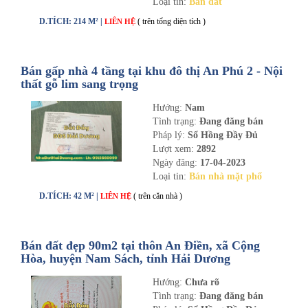
Loại tin:
Bán đất
D.TÍCH: 214 M² |
( trên tổng diện tích )
LIÊN HỆ
Bán gấp nhà 4 tầng tại khu đô thị An Phú 2 - Nội
thất gỗ lim sang trọng
Hướng:
Nam
Tình trạng:
Đang đăng bán
Pháp lý:
Sổ Hồng Đầy Đủ
Lượt xem:
2892
Ngày đăng:
17-04-2023
Loại tin:
Bán nhà mặt phố
D.TÍCH: 42 M² |
( trên căn nhà )
LIÊN HỆ
Bán đất đẹp 90m2 tại thôn An Điền, xã Cộng
Hòa, huyện Nam Sách, tỉnh Hải Dương
Hướng:
Chưa rõ
Tình trạng:
Đang đăng bán