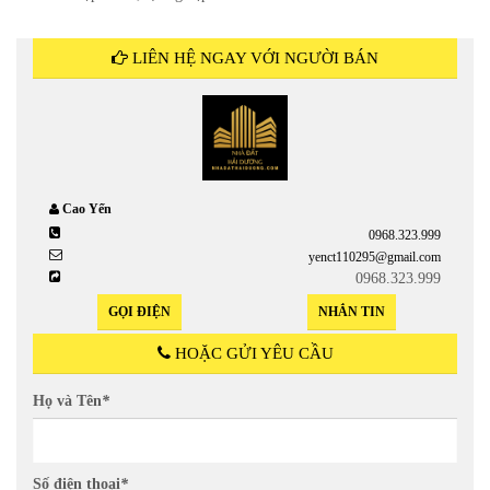
LIÊN HỆ NGAY VỚI NGƯỜI BÁN
Cao Yến
0968.323.999
yenct110295@gmail.com
0968.323.999
GỌI ĐIỆN
NHẮN TIN
HOẶC GỬI YÊU CẦU
Họ và Tên
*
Số điện thoại
*