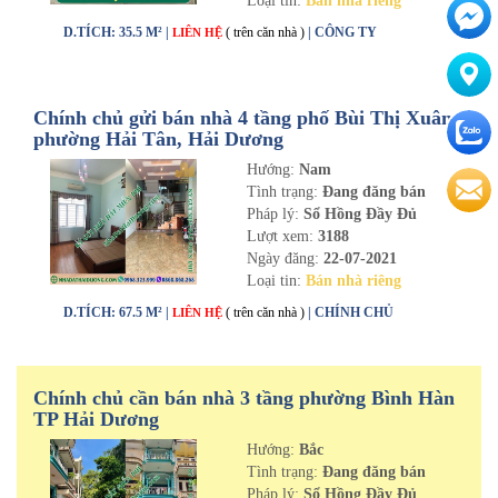
Loại tin:
Bán nhà riêng
D.TÍCH: 35.5 M² |
( trên căn nhà )
| CÔNG TY
LIÊN HỆ
Chính chủ gửi bán nhà 4 tầng phố Bùi Thị Xuân,
phường Hải Tân, Hải Dương
Hướng:
Nam
Tình trạng:
Đang đăng bán
Pháp lý:
Sổ Hồng Đầy Đủ
Lượt xem:
3188
Ngày đăng:
22-07-2021
Loại tin:
Bán nhà riêng
D.TÍCH: 67.5 M² |
( trên căn nhà )
| CHÍNH CHỦ
LIÊN HỆ
Chính chủ cần bán nhà 3 tầng phường Bình Hàn
TP Hải Dương
Hướng:
Bắc
Tình trạng:
Đang đăng bán
Pháp lý:
Sổ Hồng Đầy Đủ