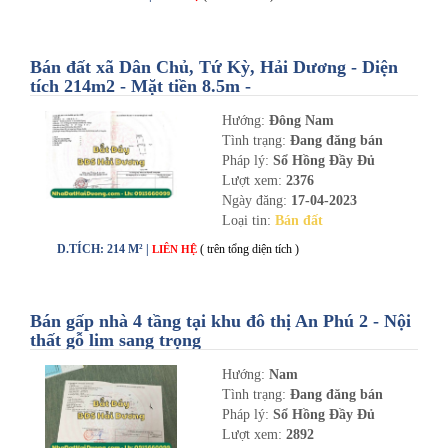
Bán đất xã Dân Chủ, Tứ Kỳ, Hải Dương - Diện
tích 214m2 - Mặt tiền 8.5m -
nhadathaiduong.com
Hướng:
Đông Nam
Tình trạng:
Đang đăng bán
Pháp lý:
Sổ Hồng Đầy Đủ
Lượt xem:
2376
Ngày đăng:
17-04-2023
Loại tin:
Bán đất
D.TÍCH: 214 M² |
( trên tổng diện tích )
LIÊN HỆ
Bán gấp nhà 4 tầng tại khu đô thị An Phú 2 - Nội
thất gỗ lim sang trọng
Hướng:
Nam
Tình trạng:
Đang đăng bán
Pháp lý:
Sổ Hồng Đầy Đủ
Lượt xem:
2892