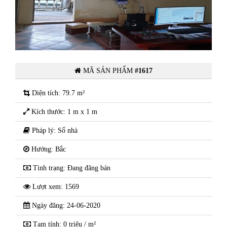
nh
Cần bán nhà Đinh Văn Tả - p Bình
Hàn- Tp Hải Dương
MÃ SẢN PHẨM
#1617
Diện tích: 79.7 m²
Kích thước: 1 m x 1 m
Pháp lý: Sổ nhà
Hướng: Bắc
Tình trạng: Đang đăng bán
Lượt xem: 1569
Ngày đăng: 24-06-2020
Tạm tính: 0 triệu / m²