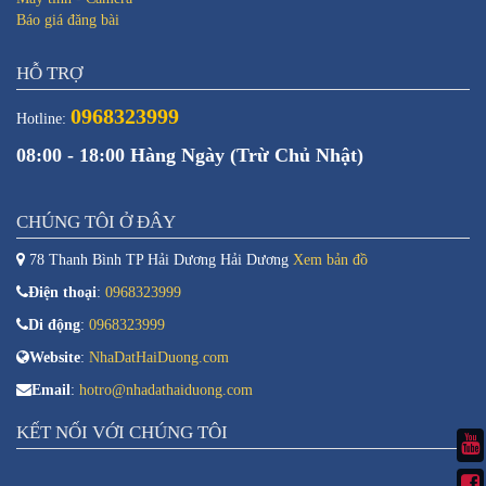
Báo giá đăng bài
HỖ TRỢ
0968323999
Hotline:
08:00 - 18:00 Hàng Ngày (Trừ Chủ Nhật)
CHÚNG TÔI Ở ĐÂY
78 Thanh Bình TP Hải Dương Hải Dương
Xem bản đồ
Điện thoại
:
0968323999
Di động
:
0968323999
Website
:
NhaDatHaiDuong.com
Email
:
hotro@nhadathaiduong.com
KẾT NỐI VỚI CHÚNG TÔI