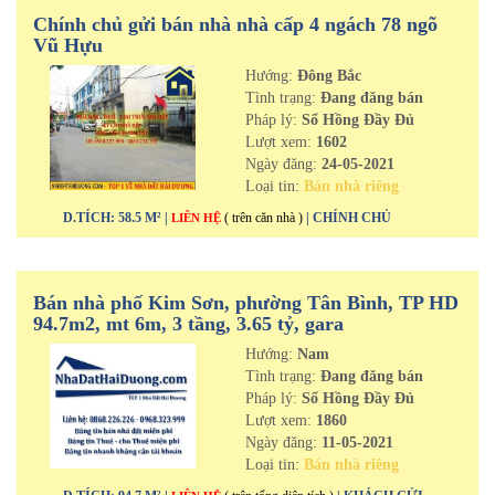
Chính chủ gửi bán nhà nhà cấp 4 ngách 78 ngõ
Vũ Hựu
Hướng:
Đông Bắc
Tình trạng:
Đang đăng bán
Pháp lý:
Sổ Hồng Đầy Đủ
Lượt xem:
1602
Ngày đăng:
24-05-2021
Loại tin:
Bán nhà riêng
D.TÍCH: 58.5 M² |
( trên căn nhà )
| CHÍNH CHỦ
LIÊN HỆ
Bán nhà phố Kim Sơn, phường Tân Bình, TP HD
94.7m2, mt 6m, 3 tầng, 3.65 tỷ, gara
Hướng:
Nam
Tình trạng:
Đang đăng bán
Pháp lý:
Sổ Hồng Đầy Đủ
Lượt xem:
1860
Ngày đăng:
11-05-2021
Loại tin:
Bán nhà riêng