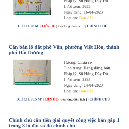
Pháp lý:
Sổ Hồng Đầy Đủ
Lượt xem:
3033
Ngày đăng:
16-04-2023
Loại tin:
Bán đất
D.TÍCH: 90 M² |
( trên tổng diện tích )
| CHÍNH CHỦ
LIÊN HỆ
Cần bán lô đất phố Văn, phường Việt Hòa, thành
phố Hải Dương
Hướng:
Chưa rõ
Tình trạng:
Đang đăng bán
Pháp lý:
Sổ Hồng Đầy Đủ
Lượt xem:
2295
Ngày đăng:
14-04-2023
Loại tin:
Bán đất
D.TÍCH: 76.5 M² |
( trên tổng diện tích )
| CHÍNH CHỦ
LIÊN HỆ
Chính chủ cần tiền giải quyết công việc bán gấp 1
trong 3 lô đất sổ đỏ chính chủ