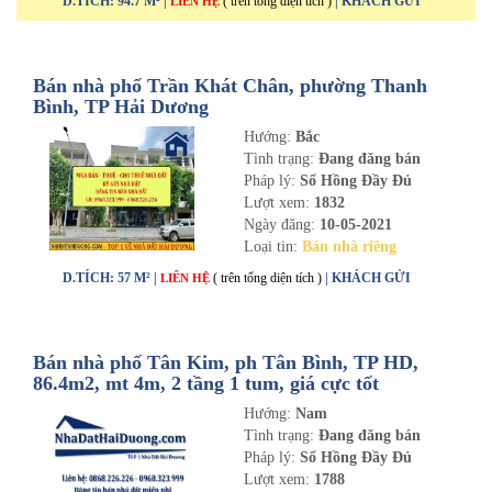
D.TÍCH: 94.7 M² |
( trên tổng diện tích )
| KHÁCH GỬI
LIÊN HỆ
Bán nhà phố Trần Khát Chân, phường Thanh
Bình, TP Hải Dương
Hướng:
Bắc
Tình trạng:
Đang đăng bán
Pháp lý:
Sổ Hồng Đầy Đủ
Lượt xem:
1832
Ngày đăng:
10-05-2021
Loại tin:
Bán nhà riêng
D.TÍCH: 57 M² |
( trên tổng diện tích )
| KHÁCH GỬI
LIÊN HỆ
Bán nhà phố Tân Kim, ph Tân Bình, TP HD,
86.4m2, mt 4m, 2 tầng 1 tum, giá cực tốt
Hướng:
Nam
Tình trạng:
Đang đăng bán
Pháp lý:
Sổ Hồng Đầy Đủ
Lượt xem:
1788