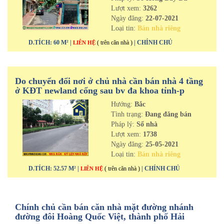
Lượt xem:
3262
Ngày đăng:
22-07-2021
Loại tin:
Bán nhà riêng
D.TÍCH: 60 M² |
( trên căn nhà )
| CHÍNH CHỦ
LIÊN HỆ
Do chuyển đổi nơi ở chủ nhà cần bán nhà 4 tầng
ở KĐT newland cổng sau bv đa khoa tỉnh-p
Thanh Bình-tp Hải Dương
Hướng:
Bắc
Tình trạng:
Đang đăng bán
Pháp lý:
Sổ nhà
Lượt xem:
1738
Ngày đăng:
25-05-2021
Loại tin:
Bán nhà riêng
D.TÍCH: 52.57 M² |
( trên căn nhà )
| CHÍNH CHỦ
LIÊN HỆ
Chính chủ cần bán căn nhà mặt đường nhánh
đường đôi Hoàng Quốc Việt, thành phố Hải