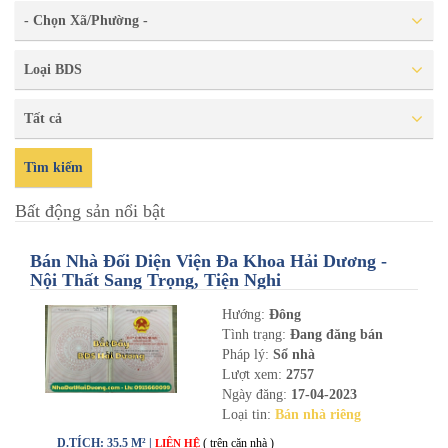
- Chọn Xã/Phường -
Loại BDS
Tất cả
Tìm kiếm
Bất động sản nổi bật
Bán Nhà Đối Diện Viện Đa Khoa Hải Dương -
Nội Thất Sang Trọng, Tiện Nghi
Hướng:
Đông
Tình trạng:
Đang đăng bán
Pháp lý:
Sổ nhà
Lượt xem:
2757
Ngày đăng:
17-04-2023
Loại tin:
Bán nhà riêng
D.TÍCH: 35.5 M² |
( trên căn nhà )
LIÊN HỆ