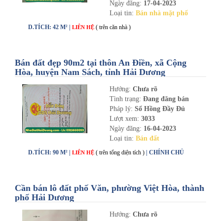
Ngày đăng:
17-04-2023
Loại tin:
Bán nhà mặt phố
D.TÍCH: 42 M² |
( trên căn nhà )
LIÊN HỆ
Bán đất đẹp 90m2 tại thôn An Điền, xã Cộng
Hòa, huyện Nam Sách, tỉnh Hải Dương
Hướng:
Chưa rõ
Tình trạng:
Đang đăng bán
Pháp lý:
Sổ Hồng Đầy Đủ
Lượt xem:
3033
Ngày đăng:
16-04-2023
Loại tin:
Bán đất
D.TÍCH: 90 M² |
( trên tổng diện tích )
| CHÍNH CHỦ
LIÊN HỆ
Cần bán lô đất phố Văn, phường Việt Hòa, thành
phố Hải Dương
Hướng:
Chưa rõ