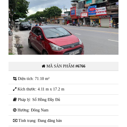
Cần bán khuôn đất đẹp 2 mặt ngõ
ố
gần hồ Bình Minh thuộc tuyến phố
anh
chính Thống Nhất phường Lê Thanh
Nghị - TPHD
MÃ SẢN PHẨM
#6766
Diện tích: 71.10 m²
Kích thước: 4.11 m x 17.2 m
Pháp lý: Sổ Hồng Đầy Đủ
Hướng: Đông Nam
Tình trạng: Đang đăng bán