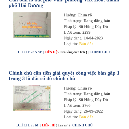
phố Hải Dương
Hướng:
Chưa rõ
Tình trạng:
Đang đăng bán
Pháp lý:
Sổ Hồng Đầy Đủ
Lượt xem:
2299
Ngày đăng:
14-04-2023
Loại tin:
Bán đất
D.TÍCH: 76.5 M² |
( trên tổng diện tích )
| CHÍNH CHỦ
LIÊN HỆ
Chính chủ cần tiền giải quyết công việc bán gấp 1
trong 3 lô đất sổ đỏ chính chủ
Hướng:
Chưa rõ
Tình trạng:
Đang đăng bán
Pháp lý:
Sổ Hồng Đầy Đủ
Lượt xem:
2760
Ngày đăng:
26-09-2022
Loại tin:
Bán đất
D.TÍCH: 75 M² |
( trên m² )
| CHÍNH CHỦ
LIÊN HỆ