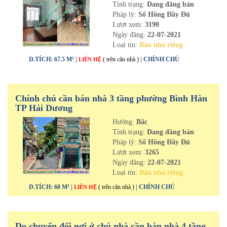
Tình trạng:
Đang đăng bán
Pháp lý:
Sổ Hồng Đầy Đủ
Lượt xem:
3190
Ngày đăng:
22-07-2021
Loại tin:
Bán nhà riêng
D.TÍCH: 67.5 M² |
( trên căn nhà )
| CHÍNH CHỦ
LIÊN HỆ
Chính chủ cần bán nhà 3 tầng phường Bình Hàn
TP Hải Dương
Hướng:
Bắc
Tình trạng:
Đang đăng bán
Pháp lý:
Sổ Hồng Đầy Đủ
Lượt xem:
3265
Ngày đăng:
22-07-2021
Loại tin:
Bán nhà riêng
D.TÍCH: 60 M² |
( trên căn nhà )
| CHÍNH CHỦ
LIÊN HỆ
Do chuyển đổi nơi ở chủ nhà cần bán nhà 4 tầng