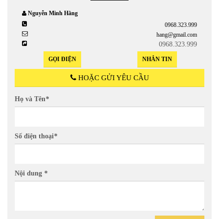
Nguyễn Minh Hằng
0968.323.999
hang@gmail.com
0968.323.999
GỌI ĐIỆN
NHẮN TIN
HOẶC GỬI YÊU CẦU
Họ và Tên
*
Số điện thoại
*
Nội dung
*