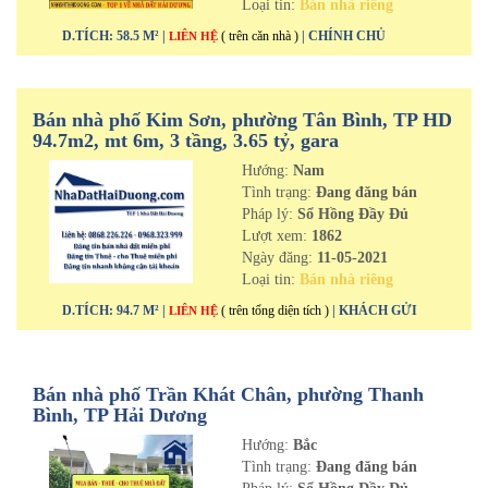
Loại tin:
Bán nhà riêng
D.TÍCH: 58.5 M² |
( trên căn nhà )
| CHÍNH CHỦ
LIÊN HỆ
Bán nhà phố Kim Sơn, phường Tân Bình, TP HD
94.7m2, mt 6m, 3 tầng, 3.65 tỷ, gara
Hướng:
Nam
Tình trạng:
Đang đăng bán
Pháp lý:
Sổ Hồng Đầy Đủ
Lượt xem:
1862
Ngày đăng:
11-05-2021
Loại tin:
Bán nhà riêng
D.TÍCH: 94.7 M² |
( trên tổng diện tích )
| KHÁCH GỬI
LIÊN HỆ
Bán nhà phố Trần Khát Chân, phường Thanh
Bình, TP Hải Dương
Hướng:
Bắc
Tình trạng:
Đang đăng bán