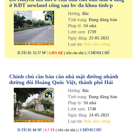
ở KĐT newland cổng sau bv đa khoa tỉnh-p
Thanh Bình-tp Hải Dương
Hướng:
Bắc
Tình trạng:
Đang đăng bán
Pháp lý:
Sổ nhà
Lượt xem:
1739
Ngày đăng:
25-05-2021
Loại tin:
Bán nhà riêng
D.TÍCH: 52.57 M² |
( trên căn nhà )
| CHÍNH CHỦ
LIÊN HỆ
Chính chủ cần bán căn nhà mặt đường nhánh
đường đôi Hoàng Quốc Việt, thành phố Hải
Dương
Hướng:
Bắc
Tình trạng:
Đang đăng bán
Pháp lý:
Sổ nhà
Lượt xem:
1740
Ngày đăng:
24-05-2021
Loại tin:
Bán nhà riêng
D.TÍCH: 66 M² |
( trên căn nhà )
| CHÍNH CHỦ
3.7 TỶ