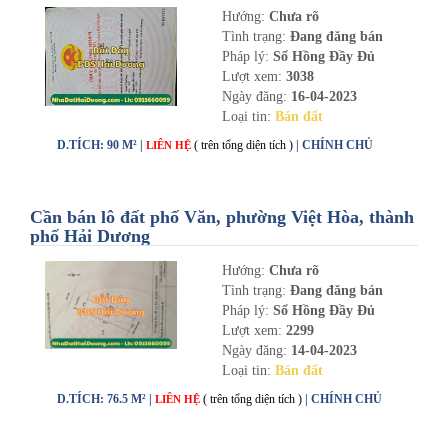
Hướng:
Chưa rõ
Tình trạng:
Đang đăng bán
Pháp lý:
Sổ Hồng Đầy Đủ
Lượt xem:
3038
Ngày đăng:
16-04-2023
Loại tin:
Bán đất
D.TÍCH: 90 M² |
( trên tổng diện tích )
| CHÍNH CHỦ
LIÊN HỆ
Cần bán lô đất phố Văn, phường Việt Hòa, thành
phố Hải Dương
Hướng:
Chưa rõ
Tình trạng:
Đang đăng bán
Pháp lý:
Sổ Hồng Đầy Đủ
Lượt xem:
2299
Ngày đăng:
14-04-2023
Loại tin:
Bán đất
D.TÍCH: 76.5 M² |
( trên tổng diện tích )
| CHÍNH CHỦ
LIÊN HỆ