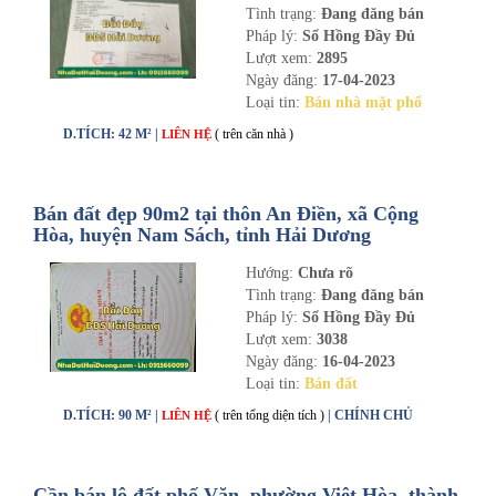
Tình trạng:
Đang đăng bán
Pháp lý:
Sổ Hồng Đầy Đủ
Lượt xem:
2895
Ngày đăng:
17-04-2023
Loại tin:
Bán nhà mặt phố
D.TÍCH: 42 M² |
( trên căn nhà )
LIÊN HỆ
Bán đất đẹp 90m2 tại thôn An Điền, xã Cộng
Hòa, huyện Nam Sách, tỉnh Hải Dương
Hướng:
Chưa rõ
Tình trạng:
Đang đăng bán
Pháp lý:
Sổ Hồng Đầy Đủ
Lượt xem:
3038
Ngày đăng:
16-04-2023
Loại tin:
Bán đất
D.TÍCH: 90 M² |
( trên tổng diện tích )
| CHÍNH CHỦ
LIÊN HỆ
Cần bán lô đất phố Văn, phường Việt Hòa, thành