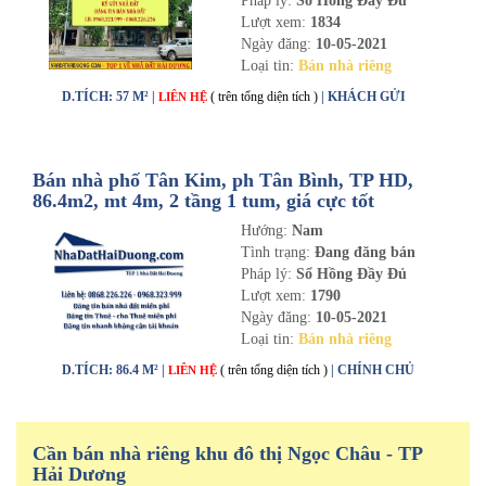
Pháp lý:
Sổ Hồng Đầy Đủ
Lượt xem:
1834
Ngày đăng:
10-05-2021
Loại tin:
Bán nhà riêng
D.TÍCH: 57 M² |
( trên tổng diện tích )
| KHÁCH GỬI
LIÊN HỆ
Bán nhà phố Tân Kim, ph Tân Bình, TP HD,
86.4m2, mt 4m, 2 tầng 1 tum, giá cực tốt
Hướng:
Nam
Tình trạng:
Đang đăng bán
Pháp lý:
Sổ Hồng Đầy Đủ
Lượt xem:
1790
Ngày đăng:
10-05-2021
Loại tin:
Bán nhà riêng
D.TÍCH: 86.4 M² |
( trên tổng diện tích )
| CHÍNH CHỦ
LIÊN HỆ
Cần bán nhà riêng khu đô thị Ngọc Châu - TP
Hải Dương