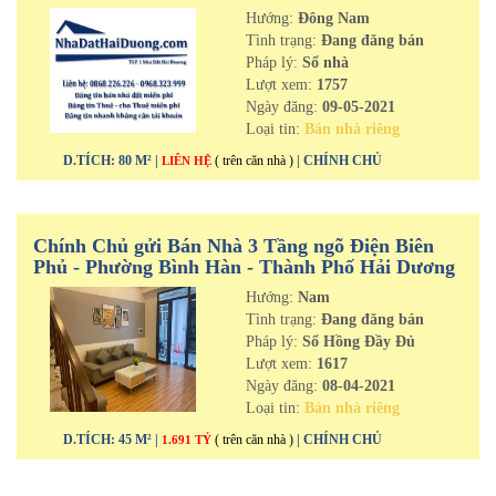
Hướng:
Đông Nam
Tình trạng:
Đang đăng bán
Pháp lý:
Sổ nhà
Lượt xem:
1757
Ngày đăng:
09-05-2021
Loại tin:
Bán nhà riêng
D.TÍCH: 80 M² |
( trên căn nhà )
| CHÍNH CHỦ
LIÊN HỆ
Chính Chủ gửi Bán Nhà 3 Tầng ngõ Điện Biên
Phủ - Phường Bình Hàn - Thành Phố Hải Dương
Hướng:
Nam
Tình trạng:
Đang đăng bán
Pháp lý:
Sổ Hồng Đầy Đủ
Lượt xem:
1617
Ngày đăng:
08-04-2021
Loại tin:
Bán nhà riêng
D.TÍCH: 45 M² |
( trên căn nhà )
| CHÍNH CHỦ
1.691 TỶ