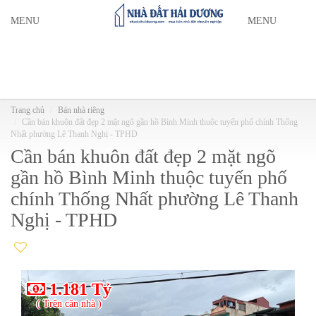
MENU
MENU
Trang chủ
Bán nhà riêng
Cần bán khuôn đất đẹp 2 mặt ngõ gần hồ Bình Minh thuộc tuyến phố chính Thống
Nhất phường Lê Thanh Nghị - TPHD
Cần bán khuôn đất đẹp 2 mặt ngõ
gần hồ Bình Minh thuộc tuyến phố
chính Thống Nhất phường Lê Thanh
Nghị - TPHD
1.181 Tỷ
( Trên căn nhà )
(