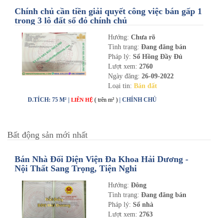
Chính chủ cần tiền giải quyết công việc bán gấp 1
trong 3 lô đất sổ đỏ chính chủ
Hướng:
Chưa rõ
Tình trạng:
Đang đăng bán
Pháp lý:
Sổ Hồng Đầy Đủ
Lượt xem:
2760
Ngày đăng:
26-09-2022
Loại tin:
Bán đất
D.TÍCH: 75 M² |
( trên m² )
| CHÍNH CHỦ
LIÊN HỆ
Bất động sản mới nhất
Bán Nhà Đối Diện Viện Đa Khoa Hải Dương -
Nội Thất Sang Trọng, Tiện Nghi
Hướng:
Đông
Tình trạng:
Đang đăng bán
Pháp lý:
Sổ nhà
Lượt xem:
2763