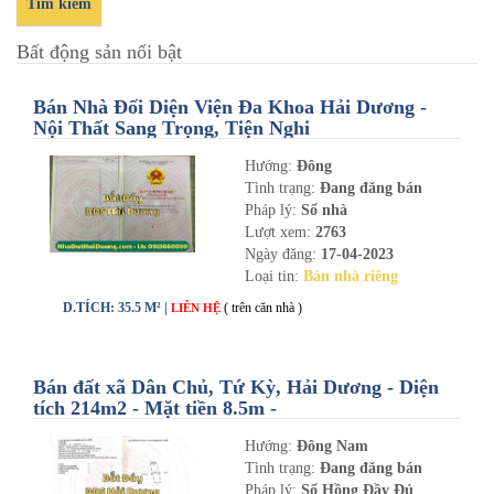
Tìm kiếm
Bất động sản nổi bật
Bán Nhà Đối Diện Viện Đa Khoa Hải Dương -
Nội Thất Sang Trọng, Tiện Nghi
Hướng:
Đông
Tình trạng:
Đang đăng bán
Pháp lý:
Sổ nhà
Lượt xem:
2763
Ngày đăng:
17-04-2023
Loại tin:
Bán nhà riêng
D.TÍCH: 35.5 M² |
( trên căn nhà )
LIÊN HỆ
Bán đất xã Dân Chủ, Tứ Kỳ, Hải Dương - Diện
tích 214m2 - Mặt tiền 8.5m -
nhadathaiduong.com
Hướng:
Đông Nam
Tình trạng:
Đang đăng bán
Pháp lý:
Sổ Hồng Đầy Đủ