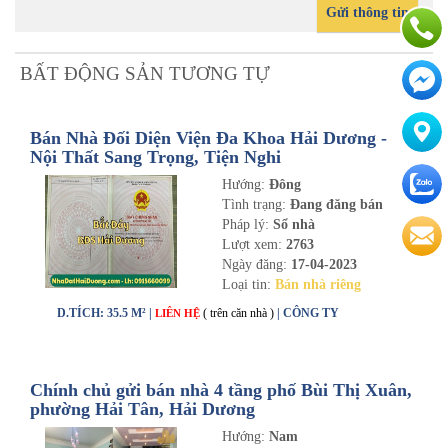
Gửi thông tin
BẤT ĐỘNG SẢN TƯƠNG TỰ
Bán Nhà Đối Diện Viện Đa Khoa Hải Dương -
Nội Thất Sang Trọng, Tiện Nghi
Hướng:
Đông
Tình trạng:
Đang đăng bán
Pháp lý:
Sổ nhà
Lượt xem:
2763
Ngày đăng:
17-04-2023
Loại tin:
Bán nhà riêng
D.TÍCH: 35.5 M² |
( trên căn nhà )
| CÔNG TY
LIÊN HỆ
Chính chủ gửi bán nhà 4 tầng phố Bùi Thị Xuân,
phường Hải Tân, Hải Dương
Hướng:
Nam