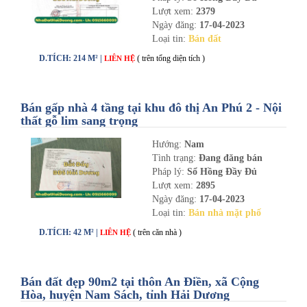
Lượt xem:
2379
Ngày đăng:
17-04-2023
Loại tin:
Bán đất
D.TÍCH: 214 M² |
( trên tổng diện tích )
LIÊN HỆ
Bán gấp nhà 4 tầng tại khu đô thị An Phú 2 - Nội
thất gỗ lim sang trọng
Hướng:
Nam
Tình trạng:
Đang đăng bán
Pháp lý:
Sổ Hồng Đầy Đủ
Lượt xem:
2895
Ngày đăng:
17-04-2023
Loại tin:
Bán nhà mặt phố
D.TÍCH: 42 M² |
( trên căn nhà )
LIÊN HỆ
Bán đất đẹp 90m2 tại thôn An Điền, xã Cộng
Hòa, huyện Nam Sách, tỉnh Hải Dương