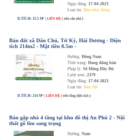
Ngày đăng:
17-04-2023
Loại tin:
Bán nhà riêng
D.TÍCH: 35.5 M² |
( trên căn nhà )
LIÊN HỆ
Bán đất xã Dân Chủ, Tứ Kỳ, Hải Dương - Diện
tích 214m2 - Mặt tiền 8.5m -
nhadathaiduong.com
Hướng:
Đông Nam
Tình trạng:
Đang đăng bán
Pháp lý:
Sổ Hồng Đầy Đủ
Lượt xem:
2379
Ngày đăng:
17-04-2023
Loại tin:
Bán đất
D.TÍCH: 214 M² |
( trên tổng diện tích )
LIÊN HỆ
Bán gấp nhà 4 tầng tại khu đô thị An Phú 2 - Nội
thất gỗ lim sang trọng
Hướng:
Nam