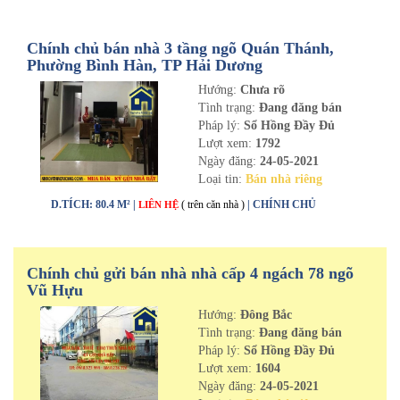
Chính chủ bán nhà 3 tầng ngõ Quán Thánh,
Phường Bình Hàn, TP Hải Dương
Hướng:
Chưa rõ
Tình trạng:
Đang đăng bán
Pháp lý:
Sổ Hồng Đầy Đủ
Lượt xem:
1792
Ngày đăng:
24-05-2021
Loại tin:
Bán nhà riêng
D.TÍCH: 80.4 M² |
( trên căn nhà )
| CHÍNH CHỦ
LIÊN HỆ
Chính chủ gửi bán nhà nhà cấp 4 ngách 78 ngõ
Vũ Hựu
Hướng:
Đông Bắc
Tình trạng:
Đang đăng bán
Pháp lý:
Sổ Hồng Đầy Đủ
Lượt xem:
1604
Ngày đăng:
24-05-2021