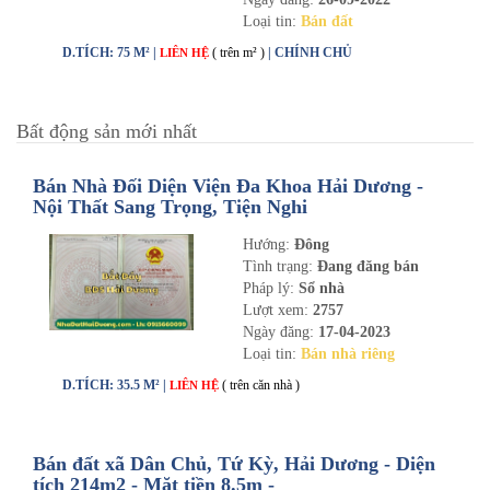
Loại tin:
Bán đất
D.TÍCH: 75 M² |
( trên m² )
| CHÍNH CHỦ
LIÊN HỆ
Bất động sản mới nhất
Bán Nhà Đối Diện Viện Đa Khoa Hải Dương -
Nội Thất Sang Trọng, Tiện Nghi
Hướng:
Đông
Tình trạng:
Đang đăng bán
Pháp lý:
Sổ nhà
Lượt xem:
2757
Ngày đăng:
17-04-2023
Loại tin:
Bán nhà riêng
D.TÍCH: 35.5 M² |
( trên căn nhà )
LIÊN HỆ
Bán đất xã Dân Chủ, Tứ Kỳ, Hải Dương - Diện
tích 214m2 - Mặt tiền 8.5m -