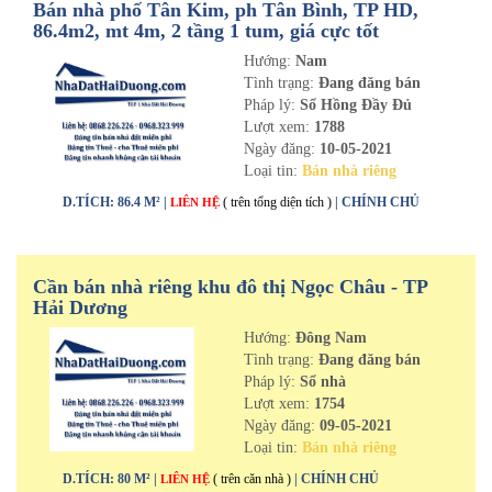
Bán nhà phố Tân Kim, ph Tân Bình, TP HD,
86.4m2, mt 4m, 2 tầng 1 tum, giá cực tốt
Hướng:
Nam
Tình trạng:
Đang đăng bán
Pháp lý:
Sổ Hồng Đầy Đủ
Lượt xem:
1788
Ngày đăng:
10-05-2021
Loại tin:
Bán nhà riêng
D.TÍCH: 86.4 M² |
( trên tổng diện tích )
| CHÍNH CHỦ
LIÊN HỆ
Cần bán nhà riêng khu đô thị Ngọc Châu - TP
Hải Dương
Hướng:
Đông Nam
Tình trạng:
Đang đăng bán
Pháp lý:
Sổ nhà
Lượt xem:
1754
Ngày đăng:
09-05-2021
Loại tin:
Bán nhà riêng
D.TÍCH: 80 M² |
( trên căn nhà )
| CHÍNH CHỦ
LIÊN HỆ