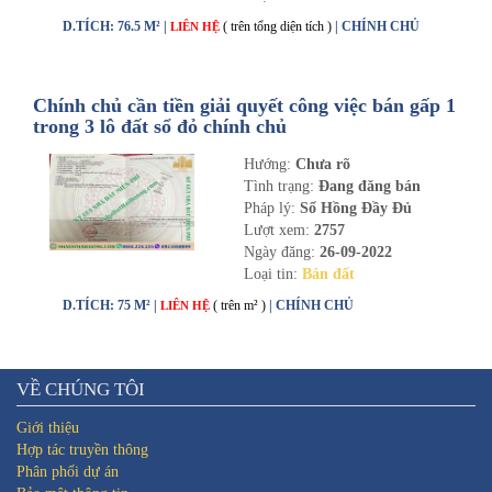
D.TÍCH: 76.5 M² |
( trên tổng diện tích )
| CHÍNH CHỦ
LIÊN HỆ
Chính chủ cần tiền giải quyết công việc bán gấp 1
trong 3 lô đất sổ đỏ chính chủ
Hướng:
Chưa rõ
Tình trạng:
Đang đăng bán
Pháp lý:
Sổ Hồng Đầy Đủ
Lượt xem:
2757
Ngày đăng:
26-09-2022
Loại tin:
Bán đất
D.TÍCH: 75 M² |
( trên m² )
| CHÍNH CHỦ
LIÊN HỆ
VỀ CHÚNG TÔI
Giới thiệu
Hợp tác truyền thông
Phân phối dự án