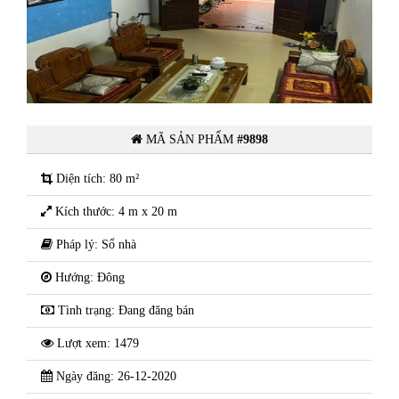
ánh
Bán nhà 3 tầng ngõ phố Quán Thánh
ng
- Phường Bình Hàn - TP Hải Dương
MÃ SẢN PHẨM
#9898
Diện tích: 80 m²
Kích thước: 4 m x 20 m
Pháp lý: Sổ nhà
Hướng: Đông
Tình trạng: Đang đăng bán
Lượt xem: 1479
Ngày đăng: 26-12-2020