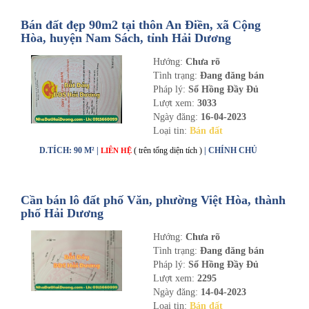
Bán đất đẹp 90m2 tại thôn An Điền, xã Cộng
Hòa, huyện Nam Sách, tỉnh Hải Dương
Hướng:
Chưa rõ
Tình trạng:
Đang đăng bán
Pháp lý:
Sổ Hồng Đầy Đủ
Lượt xem:
3033
Ngày đăng:
16-04-2023
Loại tin:
Bán đất
D.TÍCH: 90 M² |
( trên tổng diện tích )
| CHÍNH CHỦ
LIÊN HỆ
Cần bán lô đất phố Văn, phường Việt Hòa, thành
phố Hải Dương
Hướng:
Chưa rõ
Tình trạng:
Đang đăng bán
Pháp lý:
Sổ Hồng Đầy Đủ
Lượt xem:
2295
Ngày đăng:
14-04-2023
Loại tin:
Bán đất