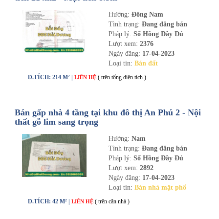
nhadathaiduong.com
Hướng:
Đông Nam
Tình trạng:
Đang đăng bán
Pháp lý:
Sổ Hồng Đầy Đủ
Lượt xem:
2376
Ngày đăng:
17-04-2023
Loại tin:
Bán đất
D.TÍCH: 214 M² |
( trên tổng diện tích )
LIÊN HỆ
Bán gấp nhà 4 tầng tại khu đô thị An Phú 2 - Nội
thất gỗ lim sang trọng
Hướng:
Nam
Tình trạng:
Đang đăng bán
Pháp lý:
Sổ Hồng Đầy Đủ
Lượt xem:
2892
Ngày đăng:
17-04-2023
Loại tin:
Bán nhà mặt phố
D.TÍCH: 42 M² |
( trên căn nhà )
LIÊN HỆ