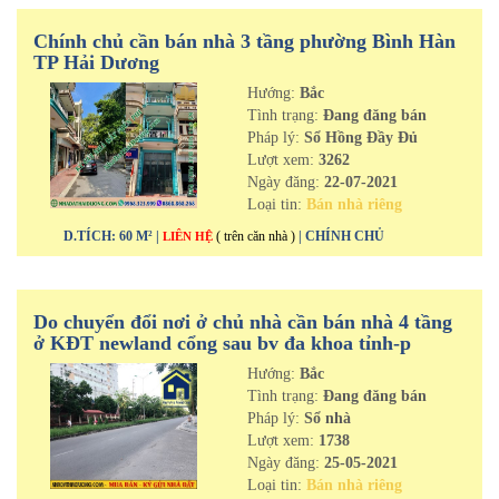
Chính chủ cần bán nhà 3 tầng phường Bình Hàn
TP Hải Dương
Hướng:
Bắc
Tình trạng:
Đang đăng bán
Pháp lý:
Sổ Hồng Đầy Đủ
Lượt xem:
3262
Ngày đăng:
22-07-2021
Loại tin:
Bán nhà riêng
D.TÍCH: 60 M² |
( trên căn nhà )
| CHÍNH CHỦ
LIÊN HỆ
Do chuyển đổi nơi ở chủ nhà cần bán nhà 4 tầng
ở KĐT newland cổng sau bv đa khoa tỉnh-p
Thanh Bình-tp Hải Dương
Hướng:
Bắc
Tình trạng:
Đang đăng bán
Pháp lý:
Sổ nhà
Lượt xem:
1738
Ngày đăng:
25-05-2021
Loại tin:
Bán nhà riêng