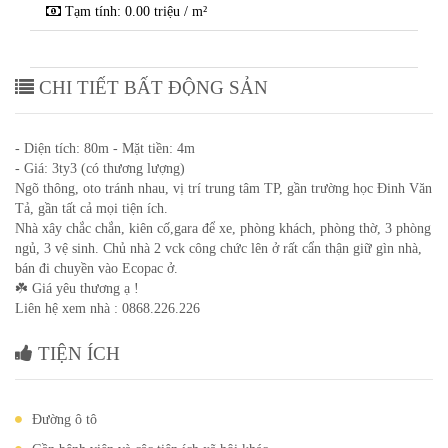
Tạm tính: 0.00 triệu / m²
CHI TIẾT BẤT ĐỘNG SẢN
- Diện tích: 80m - Mặt tiền: 4m
- Giá: 3ty3 (có thương lượng)
Ngõ thông, oto tránh nhau, vị trí trung tâm TP, gần trường học Đinh Văn
Tả, gần tất cả mọi tiện ích.
Nhà xây chắc chắn, kiên cố,gara để xe, phòng khách, phòng thờ, 3 phòng
ngủ, 3 vệ sinh. Chủ nhà 2 vck công chức lên ở rất cẩn thận giữ gìn nhà,
bán đi chuyền vào Ecopac ở.
☘️ Giá yêu thương ạ !
Liên hệ xem nhà : 0868.226.226
TIỆN ÍCH
Đường ô tô