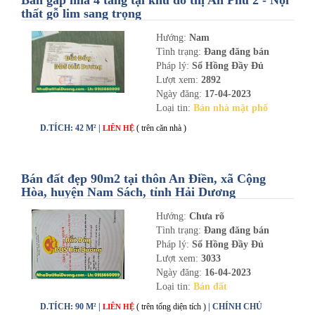
Bán gấp nhà 4 tầng tại khu đô thị An Phú 2 - Nội
thất gỗ lim sang trọng
Hướng:
Nam
Tình trạng:
Đang đăng bán
Pháp lý:
Sổ Hồng Đầy Đủ
Lượt xem:
2892
Ngày đăng:
17-04-2023
Loại tin:
Bán nhà mặt phố
D.TÍCH: 42 M² |
( trên căn nhà )
LIÊN HỆ
Bán đất đẹp 90m2 tại thôn An Điền, xã Cộng
Hòa, huyện Nam Sách, tỉnh Hải Dương
Hướng:
Chưa rõ
Tình trạng:
Đang đăng bán
Pháp lý:
Sổ Hồng Đầy Đủ
Lượt xem:
3033
Ngày đăng:
16-04-2023
Loại tin:
Bán đất
D.TÍCH: 90 M² |
( trên tổng diện tích )
| CHÍNH CHỦ
LIÊN HỆ