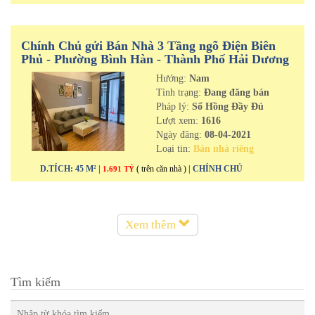
Chính Chủ gửi Bán Nhà 3 Tầng ngõ Điện Biên
Phủ - Phường Bình Hàn - Thành Phố Hải Dương
Hướng:
Nam
Tình trạng:
Đang đăng bán
Pháp lý:
Sổ Hồng Đầy Đủ
Lượt xem:
1616
Ngày đăng:
08-04-2021
Loại tin:
Bán nhà riêng
D.TÍCH: 45 M² |
( trên căn nhà )
| CHÍNH CHỦ
1.691 TỶ
Xem thêm
Tìm kiếm