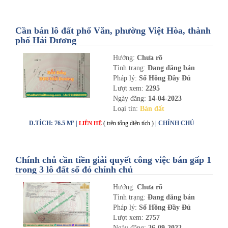
Cần bán lô đất phố Văn, phường Việt Hòa, thành
phố Hải Dương
Hướng:
Chưa rõ
Tình trạng:
Đang đăng bán
Pháp lý:
Sổ Hồng Đầy Đủ
Lượt xem:
2295
Ngày đăng:
14-04-2023
Loại tin:
Bán đất
D.TÍCH: 76.5 M² |
( trên tổng diện tích )
| CHÍNH CHỦ
LIÊN HỆ
Chính chủ cần tiền giải quyết công việc bán gấp 1
trong 3 lô đất sổ đỏ chính chủ
Hướng:
Chưa rõ
Tình trạng:
Đang đăng bán
Pháp lý:
Sổ Hồng Đầy Đủ
Lượt xem:
2757
Ngày đăng:
26-09-2022