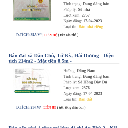
Tình trạng:
Đang đăng bán
Pháp lý:
Sổ nhà
Lượt xem:
2757
Ngày đăng:
17-04-2023
Loại tin:
Bán nhà riêng
D.TÍCH: 35.5 M² |
( trên căn nhà )
LIÊN HỆ
Bán đất xã Dân Chủ, Tứ Kỳ, Hải Dương - Diện
tích 214m2 - Mặt tiền 8.5m -
nhadathaiduong.com
Hướng:
Đông Nam
Tình trạng:
Đang đăng bán
Pháp lý:
Sổ Hồng Đầy Đủ
Lượt xem:
2376
Ngày đăng:
17-04-2023
Loại tin:
Bán đất
D.TÍCH: 214 M² |
( trên tổng diện tích )
LIÊN HỆ