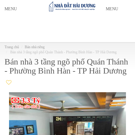
MENU
MENU
Trang chủ
Bán nhà riêng
Bán nhà 3 tầng ngõ phố Quán Thánh - Phường Bình Hàn - TP Hải Dương
Bán nhà 3 tầng ngõ phố Quán Thánh
- Phường Bình Hàn - TP Hải Dương
3.3 Tỷ
( Trên căn nhà )
( T