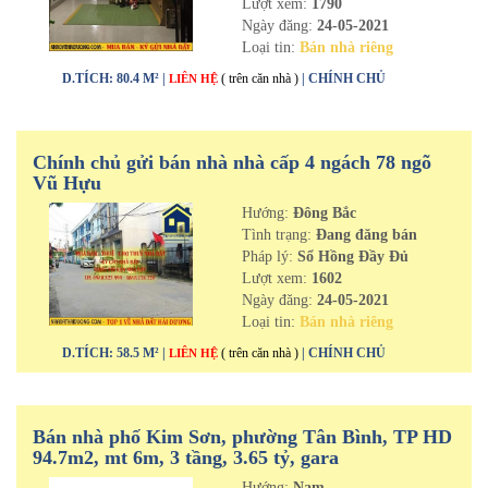
Lượt xem:
1790
Ngày đăng:
24-05-2021
Loại tin:
Bán nhà riêng
D.TÍCH: 80.4 M² |
( trên căn nhà )
| CHÍNH CHỦ
LIÊN HỆ
Chính chủ gửi bán nhà nhà cấp 4 ngách 78 ngõ
Vũ Hựu
Hướng:
Đông Bắc
Tình trạng:
Đang đăng bán
Pháp lý:
Sổ Hồng Đầy Đủ
Lượt xem:
1602
Ngày đăng:
24-05-2021
Loại tin:
Bán nhà riêng
D.TÍCH: 58.5 M² |
( trên căn nhà )
| CHÍNH CHỦ
LIÊN HỆ
Bán nhà phố Kim Sơn, phường Tân Bình, TP HD
94.7m2, mt 6m, 3 tầng, 3.65 tỷ, gara
Hướng:
Nam