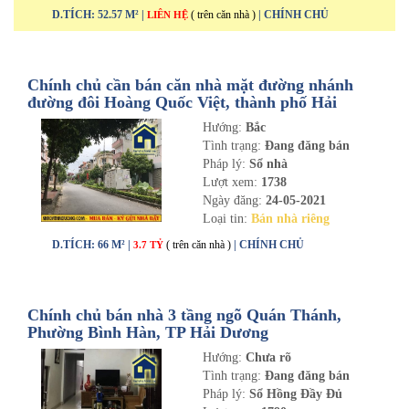
D.TÍCH: 52.57 M² |
( trên căn nhà )
| CHÍNH CHỦ
LIÊN HỆ
Chính chủ cần bán căn nhà mặt đường nhánh
đường đôi Hoàng Quốc Việt, thành phố Hải
Dương
Hướng:
Bắc
Tình trạng:
Đang đăng bán
Pháp lý:
Sổ nhà
Lượt xem:
1738
Ngày đăng:
24-05-2021
Loại tin:
Bán nhà riêng
D.TÍCH: 66 M² |
( trên căn nhà )
| CHÍNH CHỦ
3.7 TỶ
Chính chủ bán nhà 3 tầng ngõ Quán Thánh,
Phường Bình Hàn, TP Hải Dương
Hướng:
Chưa rõ
Tình trạng:
Đang đăng bán
Pháp lý:
Sổ Hồng Đầy Đủ