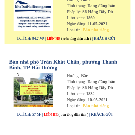
Tình trạng:
Đang đăng bán
Pháp lý:
Sổ Hồng Đầy Đủ
Lượt xem:
1860
Ngày đăng:
11-05-2021
Loại tin:
Bán nhà riêng
D.TÍCH: 94.7 M² |
( trên tổng diện tích )
| KHÁCH GỬI
LIÊN HỆ
Bán nhà phố Trần Khát Chân, phường Thanh
Bình, TP Hải Dương
Hướng:
Bắc
Tình trạng:
Đang đăng bán
Pháp lý:
Sổ Hồng Đầy Đủ
Lượt xem:
1832
Ngày đăng:
10-05-2021
Loại tin:
Bán nhà riêng
D.TÍCH: 57 M² |
( trên tổng diện tích )
| KHÁCH GỬI
LIÊN HỆ