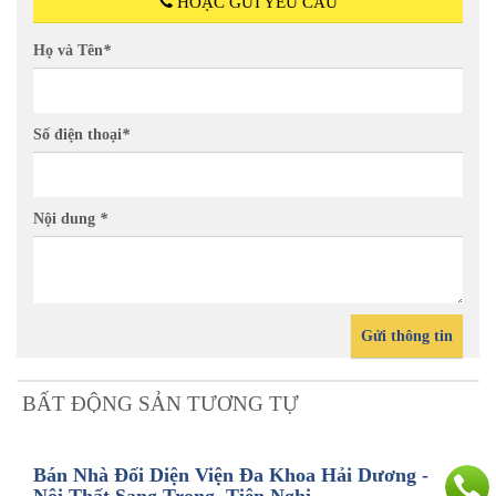
HOẶC GỬI YÊU CẦU
Họ và Tên
*
Số điện thoại
*
Nội dung
*
Gửi thông tin
BẤT ĐỘNG SẢN TƯƠNG TỰ
Bán Nhà Đối Diện Viện Đa Khoa Hải Dương -