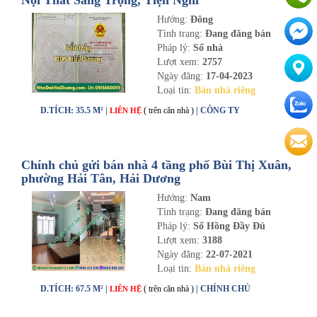
Nội Thất Sang Trọng, Tiện Nghi
Hướng:
Đông
Tình trạng:
Đang đăng bán
Pháp lý:
Sổ nhà
Lượt xem:
2757
Ngày đăng:
17-04-2023
Loại tin:
Bán nhà riêng
D.TÍCH: 35.5 M² |
( trên căn nhà )
| CÔNG TY
LIÊN HỆ
Chính chủ gửi bán nhà 4 tầng phố Bùi Thị Xuân,
phường Hải Tân, Hải Dương
Hướng:
Nam
Tình trạng:
Đang đăng bán
Pháp lý:
Sổ Hồng Đầy Đủ
Lượt xem:
3188
Ngày đăng:
22-07-2021
Loại tin:
Bán nhà riêng
D.TÍCH: 67.5 M² |
( trên căn nhà )
| CHÍNH CHỦ
LIÊN HỆ