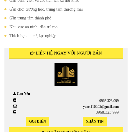
Gần bệnh viện và câc tiện ích xã hội khác
Gần chợ, trường học, trung tâm thương mại
Gần trung tâm thành phố
Khu vực an ninh, dân trí cao
Thich hợp an cư, lạc nghiệp
LIÊN HỆ NGAY VỚI NGƯỜI BÁN
Cao Yến
0968.323.999
yenct110295@gmail.com
0968.323.999
GỌI ĐIỆN
NHẮN TIN