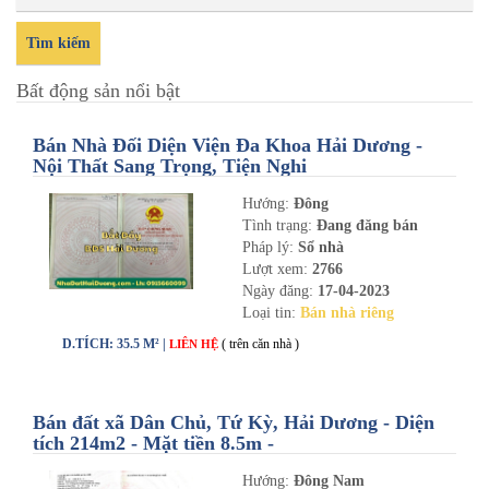
Tìm kiếm
Bất động sản nổi bật
Bán Nhà Đối Diện Viện Đa Khoa Hải Dương -
Nội Thất Sang Trọng, Tiện Nghi
Hướng:
Đông
Tình trạng:
Đang đăng bán
Pháp lý:
Sổ nhà
Lượt xem:
2766
Ngày đăng:
17-04-2023
Loại tin:
Bán nhà riêng
D.TÍCH: 35.5 M² |
( trên căn nhà )
LIÊN HỆ
Bán đất xã Dân Chủ, Tứ Kỳ, Hải Dương - Diện
tích 214m2 - Mặt tiền 8.5m -
nhadathaiduong.com
Hướng:
Đông Nam