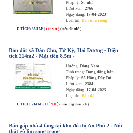
Pháp lý:
Sổ nhà
Lượt xem:
2766
Ngày đăng:
17-04-2023
Loại tin:
Bán nhà riêng
D.TÍCH: 35.5 M² |
( trên căn nhà )
LIÊN HỆ
Bán đất xã Dân Chủ, Tứ Kỳ, Hải Dương - Diện
tích 214m2 - Mặt tiền 8.5m -
nhadathaiduong.com
Hướng:
Đông Nam
Tình trạng:
Đang đăng bán
Pháp lý:
Sổ Hồng Đầy Đủ
Lượt xem:
2384
Ngày đăng:
17-04-2023
Loại tin:
Bán đất
D.TÍCH: 214 M² |
( trên tổng diện tích )
LIÊN HỆ
Bán gấp nhà 4 tầng tại khu đô thị An Phú 2 - Nội
thất gỗ lim sang trọng