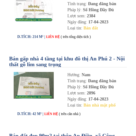
Tình trạng:
Đang đăng bán
Pháp lý:
Sổ Hồng Đầy Đủ
Lượt xem:
2384
Ngày đăng:
17-04-2023
Loại tin:
Bán đất
D.TÍCH: 214 M² |
( trên tổng diện tích )
LIÊN HỆ
Bán gấp nhà 4 tầng tại khu đô thị An Phú 2 - Nội
thất gỗ lim sang trọng
Hướng:
Nam
Tình trạng:
Đang đăng bán
Pháp lý:
Sổ Hồng Đầy Đủ
Lượt xem:
2896
Ngày đăng:
17-04-2023
Loại tin:
Bán nhà mặt phố
D.TÍCH: 42 M² |
( trên căn nhà )
LIÊN HỆ
Bán đất đẹp 90m2 tại thôn An Điền, xã Cộng