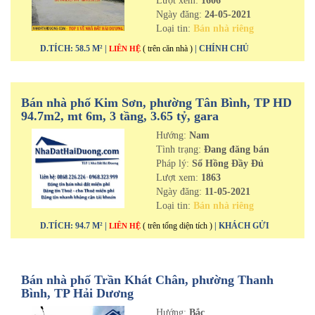
Lượt xem:
1606
Ngày đăng:
24-05-2021
Loại tin:
Bán nhà riêng
D.TÍCH: 58.5 M² |
( trên căn nhà )
| CHÍNH CHỦ
LIÊN HỆ
Bán nhà phố Kim Sơn, phường Tân Bình, TP HD
94.7m2, mt 6m, 3 tầng, 3.65 tỷ, gara
Hướng:
Nam
Tình trạng:
Đang đăng bán
Pháp lý:
Sổ Hồng Đầy Đủ
Lượt xem:
1863
Ngày đăng:
11-05-2021
Loại tin:
Bán nhà riêng
D.TÍCH: 94.7 M² |
( trên tổng diện tích )
| KHÁCH GỬI
LIÊN HỆ
Bán nhà phố Trần Khát Chân, phường Thanh
Bình, TP Hải Dương
Hướng:
Bắc