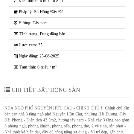
Kích thước: 4 m x 10.8 m
Pháp lý: Sổ Hồng Đầy Đủ
Hướng: Tây nam
Tình trạng: Đang đăng bán
Lượt xem: 35
Ngày đăng: 25-08-2025
Tạm tính: 0 triệu / m²
CHI TIẾT BẤT ĐỘNG SẢN
NHÀ NGÕ PHỐ NGUYỄN HỮU CẦU - CHÍNH CHỦ!!! Chính chủ cần
bán căn nhà 3 tầng ngõ phố Nguyễn Hữu Cầu, phường Hải Dương, Tây
Hải Phòng - Diện tích 43.5m2, hướng tây nam - Nhà xây 3 tầng bao gồm
3 phòng ngủ, phòng khách, phòng bếp, phòng thờ, 2 vệ sinh, sân phơi -
Nhà thiết kế hiện đại, đầy đủ công năng sử dụng - Vị trí đẹp, gần chợ,