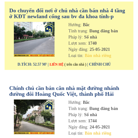
Do chuyển đổi nơi ở chủ nhà cần bán nhà 4 tầng
ở KĐT newland cổng sau bv đa khoa tỉnh-p
Thanh Bình-tp Hải Dương
Hướng:
Bắc
Tình trạng:
Đang đăng bán
Pháp lý:
Sổ nhà
Lượt xem:
1740
Ngày đăng:
25-05-2021
Loại tin:
Bán nhà riêng
D.TÍCH: 52.57 M² |
( trên căn nhà )
| CHÍNH CHỦ
LIÊN HỆ
Chính chủ cần bán căn nhà mặt đường nhánh
đường đôi Hoàng Quốc Việt, thành phố Hải
Dương
Hướng:
Bắc
Tình trạng:
Đang đăng bán
Pháp lý:
Sổ nhà
Lượt xem:
1744
Ngày đăng:
24-05-2021
Loại tin:
Bán nhà riêng