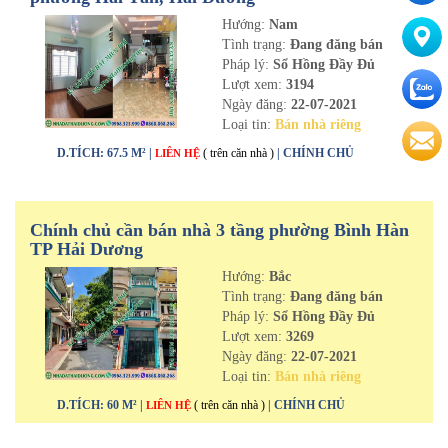
Hướng:
Nam
Tình trạng:
Đang đăng bán
Pháp lý:
Sổ Hồng Đầy Đủ
Lượt xem:
3194
Ngày đăng:
22-07-2021
Loại tin:
Bán nhà riêng
D.TÍCH: 67.5 M² |
( trên căn nhà )
| CHÍNH CHỦ
LIÊN HỆ
Chính chủ cần bán nhà 3 tầng phường Bình Hàn
TP Hải Dương
Hướng:
Bắc
Tình trạng:
Đang đăng bán
Pháp lý:
Sổ Hồng Đầy Đủ
Lượt xem:
3269
Ngày đăng:
22-07-2021
Loại tin:
Bán nhà riêng
D.TÍCH: 60 M² |
( trên căn nhà )
| CHÍNH CHỦ
LIÊN HỆ