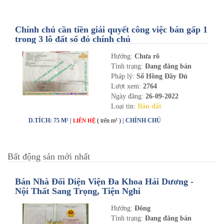
Chính chủ cần tiền giải quyết công việc bán gấp 1
trong 3 lô đất sổ đỏ chính chủ
Hướng:
Chưa rõ
Tình trạng:
Đang đăng bán
Pháp lý:
Sổ Hồng Đầy Đủ
Lượt xem:
2764
Ngày đăng:
26-09-2022
Loại tin:
Bán đất
D.TÍCH: 75 M² |
( trên m² )
| CHÍNH CHỦ
LIÊN HỆ
Bất động sản mới nhất
Bán Nhà Đối Diện Viện Đa Khoa Hải Dương -
Nội Thất Sang Trọng, Tiện Nghi
Hướng:
Đông
Tình trạng:
Đang đăng bán