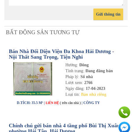
Gửi thông tin
BẤT ĐỘNG SẢN TƯƠNG TỰ
Bán Nhà Đối Diện Viện Đa Khoa Hải Dương -
Nội Thất Sang Trọng, Tiện Nghi
Hướng:
Đông
Tình trạng:
Đang đăng bán
Pháp lý:
Sổ nhà
Lượt xem:
2766
Ngày đăng:
17-04-2023
Loại tin:
Bán nhà riêng
D.TÍCH: 35.5 M² |
( trên căn nhà )
| CÔNG TY
LIÊN HỆ
Chính chủ gửi bán nhà 4 tầng phố Bùi Thị Xuân,
phường Hải Tân, Hải Dương