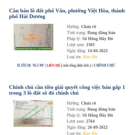
Cần bán lô đất phố Văn, phường Việt Hòa, thành
phố Hải Dương
Hướng:
Chưa rõ
Tình trạng:
Đang đăng bán
Pháp lý:
Sổ Hồng Đầy Đủ
Lượt xem:
2303
Ngày đăng:
14-04-2023
Loại tin:
Bán đất
D.TÍCH: 76.5 M² |
( trên tổng diện tích )
| CHÍNH CHỦ
LIÊN HỆ
Chính chủ cần tiền giải quyết công việc bán gấp 1
trong 3 lô đất sổ đỏ chính chủ
Hướng:
Chưa rõ
Tình trạng:
Đang đăng bán
Pháp lý:
Sổ Hồng Đầy Đủ
Lượt xem:
2764
Ngày đăng:
26-09-2022
Loại tin:
Bán đất