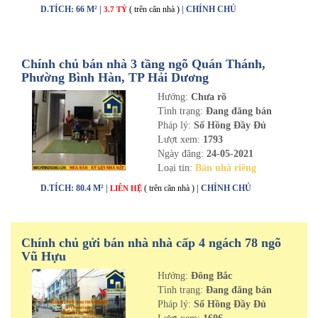
D.TÍCH: 66 M² |
( trên căn nhà )
| CHÍNH CHỦ
3.7 TỶ
Chính chủ bán nhà 3 tầng ngõ Quán Thánh,
Phường Bình Hàn, TP Hải Dương
Hướng:
Chưa rõ
Tình trạng:
Đang đăng bán
Pháp lý:
Sổ Hồng Đầy Đủ
Lượt xem:
1793
Ngày đăng:
24-05-2021
Loại tin:
Bán nhà riêng
D.TÍCH: 80.4 M² |
( trên căn nhà )
| CHÍNH CHỦ
LIÊN HỆ
Chính chủ gửi bán nhà nhà cấp 4 ngách 78 ngõ
Vũ Hựu
Hướng:
Đông Bắc
Tình trạng:
Đang đăng bán
Pháp lý:
Sổ Hồng Đầy Đủ