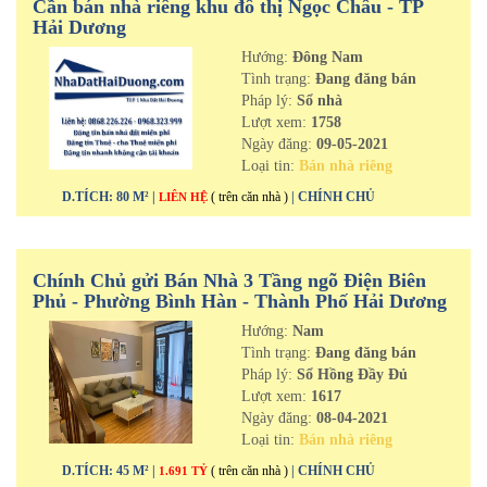
Cần bán nhà riêng khu đô thị Ngọc Châu - TP
Hải Dương
Hướng:
Đông Nam
Tình trạng:
Đang đăng bán
Pháp lý:
Sổ nhà
Lượt xem:
1758
Ngày đăng:
09-05-2021
Loại tin:
Bán nhà riêng
D.TÍCH: 80 M² |
( trên căn nhà )
| CHÍNH CHỦ
LIÊN HỆ
Chính Chủ gửi Bán Nhà 3 Tầng ngõ Điện Biên
Phủ - Phường Bình Hàn - Thành Phố Hải Dương
Hướng:
Nam
Tình trạng:
Đang đăng bán
Pháp lý:
Sổ Hồng Đầy Đủ
Lượt xem:
1617
Ngày đăng:
08-04-2021
Loại tin:
Bán nhà riêng
D.TÍCH: 45 M² |
( trên căn nhà )
| CHÍNH CHỦ
1.691 TỶ