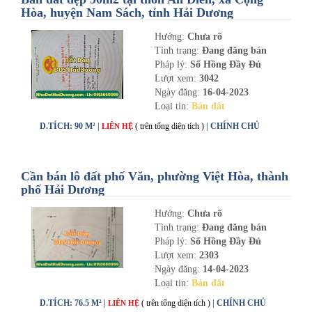
Hòa, huyện Nam Sách, tỉnh Hải Dương
Hướng:
Chưa rõ
Tình trạng:
Đang đăng bán
Pháp lý:
Sổ Hồng Đầy Đủ
Lượt xem:
3042
Ngày đăng:
16-04-2023
Loại tin:
Bán đất
D.TÍCH: 90 M² |
( trên tổng diện tích )
| CHÍNH CHỦ
LIÊN HỆ
Cần bán lô đất phố Văn, phường Việt Hòa, thành
phố Hải Dương
Hướng:
Chưa rõ
Tình trạng:
Đang đăng bán
Pháp lý:
Sổ Hồng Đầy Đủ
Lượt xem:
2303
Ngày đăng:
14-04-2023
Loại tin:
Bán đất
D.TÍCH: 76.5 M² |
( trên tổng diện tích )
| CHÍNH CHỦ
LIÊN HỆ