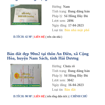
Hướng:
Nam
Tình trạng:
Đang đăng bán
Pháp lý:
Sổ Hồng Đầy Đủ
Lượt xem:
2896
Ngày đăng:
17-04-2023
Loại tin:
Bán nhà mặt phố
D.TÍCH: 42 M² |
( trên căn nhà )
LIÊN HỆ
Bán đất đẹp 90m2 tại thôn An Điền, xã Cộng
Hòa, huyện Nam Sách, tỉnh Hải Dương
Hướng:
Chưa rõ
Tình trạng:
Đang đăng bán
Pháp lý:
Sổ Hồng Đầy Đủ
Lượt xem:
3042
Ngày đăng:
16-04-2023
Loại tin:
Bán đất
D.TÍCH: 90 M² |
( trên tổng diện tích )
| CHÍNH CHỦ
LIÊN HỆ