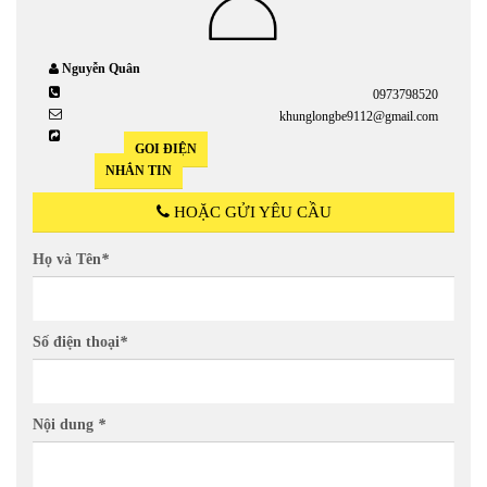
Nguyễn Quân
0973798520
khunglongbe9112@gmail.com
GỌI ĐIỆN
NHẮN TIN
HOẶC GỬI YÊU CẦU
Họ và Tên
*
Số điện thoại
*
Nội dung
*