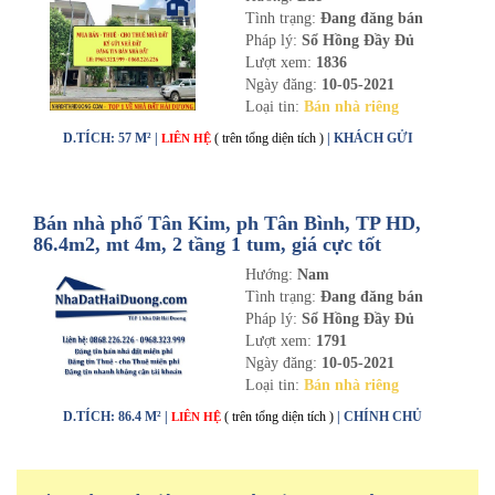
Tình trạng:
Đang đăng bán
Pháp lý:
Sổ Hồng Đầy Đủ
Lượt xem:
1836
Ngày đăng:
10-05-2021
Loại tin:
Bán nhà riêng
D.TÍCH: 57 M² |
( trên tổng diện tích )
| KHÁCH GỬI
LIÊN HỆ
Bán nhà phố Tân Kim, ph Tân Bình, TP HD,
86.4m2, mt 4m, 2 tầng 1 tum, giá cực tốt
Hướng:
Nam
Tình trạng:
Đang đăng bán
Pháp lý:
Sổ Hồng Đầy Đủ
Lượt xem:
1791
Ngày đăng:
10-05-2021
Loại tin:
Bán nhà riêng
D.TÍCH: 86.4 M² |
( trên tổng diện tích )
| CHÍNH CHỦ
LIÊN HỆ