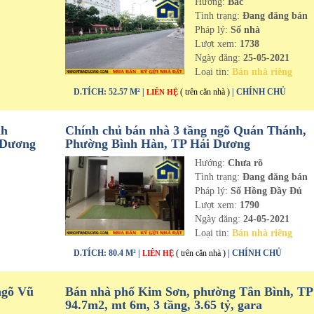
Hướng:
Bắc
n
Tình trạng:
Đang đăng bán
Pháp lý:
Sổ nhà
Lượt xem:
1738
Ngày đăng:
25-05-2021
Loại tin:
Bán nhà riêng
D.TÍCH: 52.57 M² |
( trên căn nhà )
| CHÍNH CHỦ
LIÊN HỆ
nh
Chính chủ bán nhà 3 tầng ngõ Quán Thánh,
 Dương
Phường Bình Hàn, TP Hải Dương
Hướng:
Chưa rõ
n
Tình trạng:
Đang đăng bán
Pháp lý:
Sổ Hồng Đầy Đủ
Lượt xem:
1790
Ngày đăng:
24-05-2021
Loại tin:
Bán nhà riêng
D.TÍCH: 80.4 M² |
( trên căn nhà )
| CHÍNH CHỦ
LIÊN HỆ
ngõ Vũ
Bán nhà phố Kim Sơn, phường Tân Bình, T
94.7m2, mt 6m, 3 tầng, 3.65 tỷ, gara