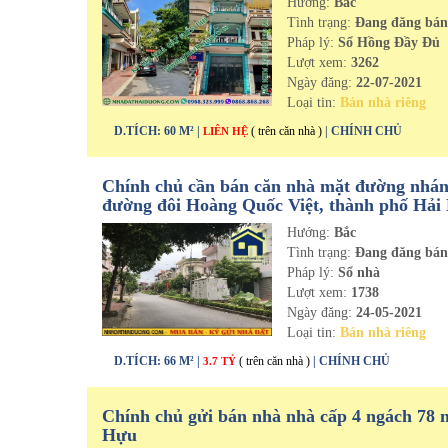
Hướng:
Bắc
Tình trạng:
Đang đăng bá
Pháp lý:
Sổ Hồng Đầy Đủ
Lượt xem:
3262
Ngày đăng:
22-07-2021
Loại tin:
Bán nhà riêng
D.TÍCH: 60 M² |
( trên căn nhà )
| CHÍNH CHỦ
LIÊN HỆ
Chính chủ cần bán căn nhà mặt đường nhá
đường đôi Hoàng Quốc Việt, thành phố Hải
Hướng:
Bắc
Tình trạng:
Đang đăng bá
Pháp lý:
Sổ nhà
Lượt xem:
1738
Ngày đăng:
24-05-2021
Loại tin:
Bán nhà riêng
D.TÍCH: 66 M² |
( trên căn nhà )
| CHÍNH CHỦ
3.7 TỶ
Chính chủ gửi bán nhà nhà cấp 4 ngách 78 
Hựu