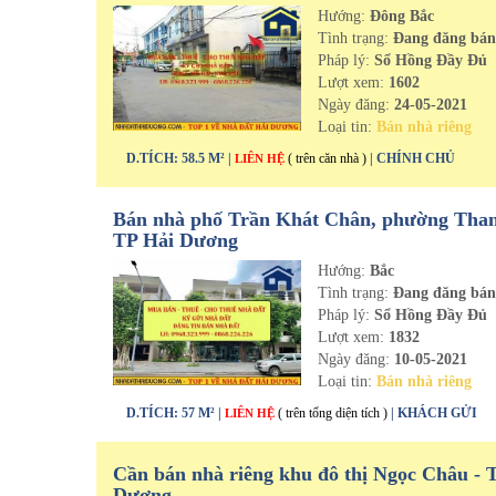
Hướng:
Đông Bắc
Tình trạng:
Đang đăng bá
Pháp lý:
Sổ Hồng Đầy Đủ
Lượt xem:
1602
Ngày đăng:
24-05-2021
Loại tin:
Bán nhà riêng
D.TÍCH: 58.5 M² |
( trên căn nhà )
| CHÍNH CHỦ
LIÊN HỆ
Bán nhà phố Trần Khát Chân, phường Than
TP Hải Dương
Hướng:
Bắc
Tình trạng:
Đang đăng bá
Pháp lý:
Sổ Hồng Đầy Đủ
Lượt xem:
1832
Ngày đăng:
10-05-2021
Loại tin:
Bán nhà riêng
D.TÍCH: 57 M² |
( trên tổng diện tích )
| KHÁCH GỬI
LIÊN HỆ
Cần bán nhà riêng khu đô thị Ngọc Châu - 
Dương