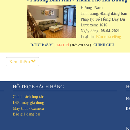
Hướng:
Nam
n
Tình trạng:
Đang đăng bán
Pháp lý:
Sổ Hồng Đầy Đủ
Lượt xem:
1616
Ngày đăng:
08-04-2021
Loại tin:
Bán nhà riêng
D.TÍCH: 45 M² |
( trên căn nhà )
| CHÍNH CHỦ
1.691 TỶ
Xem thêm
HỖ TRỢ KHÁCH HÀNG
H
Chính sách hợp tác
Ho
Điện máy gia dụng
0
Máy tính - Camera
Báo giá đăng bài
K