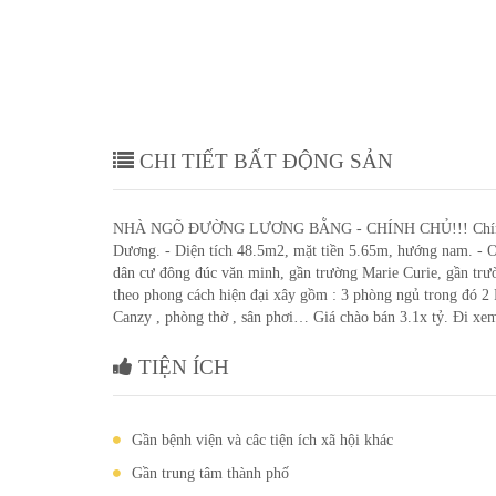
CHI TIẾT BẤT ĐỘNG SẢN
NHÀ NGÕ ĐƯỜNG LƯƠNG BẰNG - CHÍNH CHỦ!!! Chính chủ 
Dương. - Diện tích 48.5m2, mặt tiền 5.65m, hướng nam. - O
dân cư đông đúc văn minh, gần trường Marie Curie, gần trườ
theo phong cách hiện đại xây gồm : 3 phòng ngủ trong đó 2 
Canzy , phòng thờ , sân phơi… Giá chào bán 3.1x tỷ. Đi xem
TIỆN ÍCH
Gần bệnh viện và câc tiện ích xã hội khác
Gần trung tâm thành phố