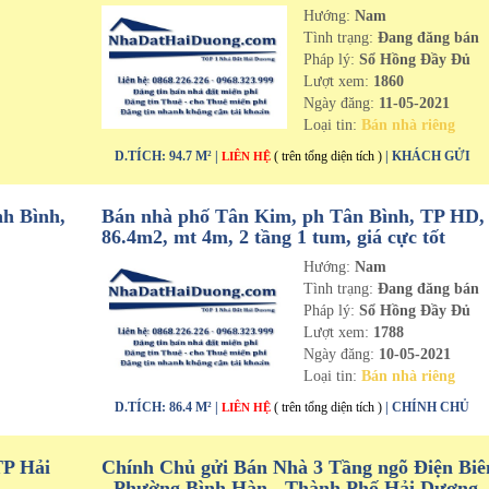
Hướng:
Nam
n
Tình trạng:
Đang đăng bán
Pháp lý:
Sổ Hồng Đầy Đủ
Lượt xem:
1860
Ngày đăng:
11-05-2021
Loại tin:
Bán nhà riêng
D.TÍCH: 94.7 M² |
( trên tổng diện tích )
| KHÁCH GỬI
LIÊN HỆ
h Bình,
Bán nhà phố Tân Kim, ph Tân Bình, TP HD,
86.4m2, mt 4m, 2 tầng 1 tum, giá cực tốt
Hướng:
Nam
n
Tình trạng:
Đang đăng bán
Pháp lý:
Sổ Hồng Đầy Đủ
Lượt xem:
1788
Ngày đăng:
10-05-2021
Loại tin:
Bán nhà riêng
D.TÍCH: 86.4 M² |
( trên tổng diện tích )
| CHÍNH CHỦ
LIÊN HỆ
TP Hải
Chính Chủ gửi Bán Nhà 3 Tầng ngõ Điện Biê
- Phường Bình Hàn - Thành Phố Hải Dương