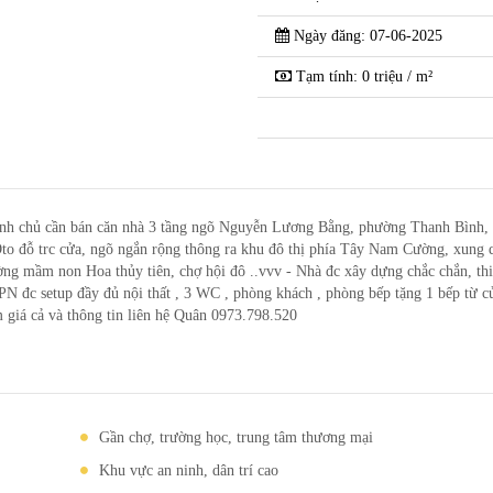
Ngày đăng: 07-06-2025
Tạm tính: 0 triệu / m²
cần bán căn nhà 3 tầng ngõ Nguyễn Lương Bằng, phường Thanh Bình, 
to đỗ trc cửa, ngõ ngắn rộng thông ra khu đô thị phía Tây Nam Cường, xung 
ng mầm non Hoa thủy tiên, chợ hội đô ..vvv - Nhà đc xây dựng chắc chắn, thi
PN đc setup đầy đủ nội thất , 3 WC , phòng khách , phòng bếp tặng 1 bếp từ c
 giá cả và thông tin liên hệ Quân 0973.798.520
Gần chợ, trường học, trung tâm thương mại
Khu vực an ninh, dân trí cao