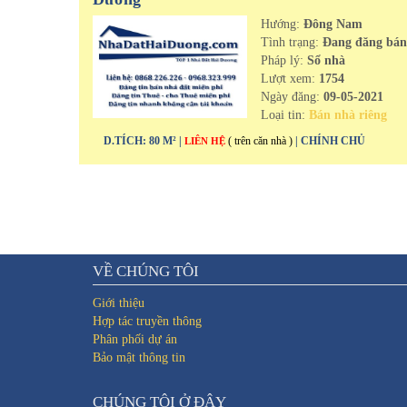
Hướng:
Đông Nam
Tình trạng:
Đang đăng bá
Pháp lý:
Sổ nhà
Lượt xem:
1754
Ngày đăng:
09-05-2021
Loại tin:
Bán nhà riêng
D.TÍCH: 80 M² |
( trên căn nhà )
| CHÍNH CHỦ
LIÊN HỆ
VỀ CHÚNG TÔI
Giới thiệu
Hợp tác truyền thông
Phân phối dự án
Bảo mật thông tin
CHÚNG TÔI Ở ĐÂY