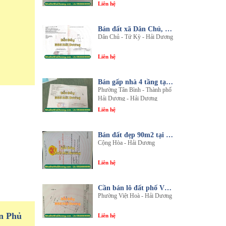
Liên hệ
Bán đất xã Dân Chủ, Tứ Kỳ, Hải Dương - Diện tích 214m2 - Mặt tiền 8.5m - nhadathaiduong.com
Dân Chủ - Tứ Kỳ - Hải Dương
Liên hệ
Bán gấp nhà 4 tầng tại khu đô thị An Phú 2 - Nội thất gỗ lim sang trọng
Phường Tân Bình - Thành phố
Hải Dương - Hải Dương
Liên hệ
Bán đất đẹp 90m2 tại thôn An Điền, xã Cộng Hòa, huyện Nam Sách, tỉnh Hải Dương
Cộng Hòa - Hải Dương
Liên hệ
Cần bán lô đất phố Văn, phường Việt Hòa, thành phố Hải Dương
Phường Việt Hoà - Hải Dương
n Phủ
Liên hệ