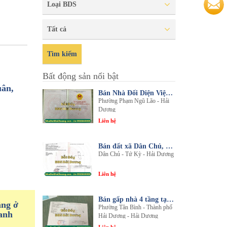
Loại BDS
Tất cả
Tìm kiếm
Bất động sản nổi bật
uân,
Bán Nhà Đối Diện Viện Đa Khoa Hải Dương - Nội Thất Sang Trọng, Tiện Nghi
Phường Phạm Ngũ Lão - Hải
Dương
Liên hệ
Bán đất xã Dân Chủ, Tứ Kỳ, Hải Dương - Diện tích 214m2 - Mặt tiền 8.5m - nhadathaiduong.com
Dân Chủ - Tứ Kỳ - Hải Dương
Liên hệ
Bán gấp nhà 4 tầng tại khu đô thị An Phú 2 - Nội thất gỗ lim sang trọng
ầng ở
Phường Tân Bình - Thành phố
anh
Hải Dương - Hải Dương