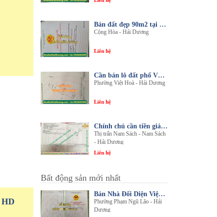
Liên hệ
Bán đất đẹp 90m2 tại thôn An Điền, xã Cộng Hòa, huyện Nam Sách, tỉnh Hải Dương
Cộng Hòa - Hải Dương
Liên hệ
Cần bán lô đất phố Văn, phường Việt Hòa, thành phố Hải Dương
Phường Việt Hoà - Hải Dương
Liên hệ
Chính chủ cần tiền giải quyết công việc bán gấp 1 trong 3 lô đất sổ đỏ chính chủ
Thị trấn Nam Sách - Nam Sách
- Hải Dương
Liên hệ
Bất động sản mới nhất
Bán Nhà Đối Diện Viện Đa Khoa Hải Dương - Nội Thất Sang Trọng, Tiện Nghi
P HD
Phường Phạm Ngũ Lão - Hải
Dương