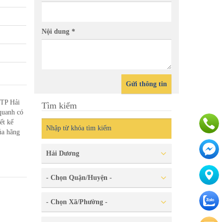
Nội dung
*
Gửi thông tin
TP Hải
Tìm kiếm
quanh có
ết kế
ủa hãng
Hải Dương
- Chọn Quận/Huyện -
- Chọn Xã/Phường -