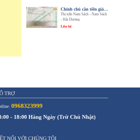
Chính chủ cần tiền giải quyết công việc bán gấp 1 trong 3 lô đất sổ đỏ chính chủ
Thị trấn Nam Sách - Nam Sách
- Hải Dương
Liên hệ
Ỗ TRỢ
0968323999
tline:
8:00 - 18:00 Hàng Ngày (Trừ Chủ Nhật)
ẾT NỐI VỚI CHÚNG TÔI