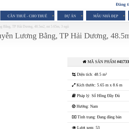
Đăng t
CẦN THUÊ - CHO THUÊ
DỰ ÁN
MẪU NHÀ ĐẸP
g Bằng, TP Hải Dương, 48.5m2, mt 5.65m, 3 ngủ
uyễn Lương Bằng, TP Hải Dương, 48.5
MÃ SẢN PHẨM
#4173
Diện tích: 48.5 m²
Kích thước: 5.65 m x 8.6 m
Pháp lý: Sổ Hồng Đầy Đủ
Hướng: Nam
Tình trạng: Đang đăng bán
Lượt xem: 53