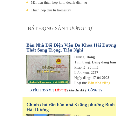
Mặt tiền thích hợp kinh doanh dịch vụ
Thích hợp đầu tư homestay
BẤT ĐỘNG SẢN TƯƠNG TỰ
Bán Nhà Đối Diện Viện Đa Khoa Hải Dương 
Thất Sang Trọng, Tiện Nghi
Hướng:
Đông
Tình trạng:
Đang đăng bá
Pháp lý:
Sổ nhà
Lượt xem:
2757
Ngày đăng:
17-04-2023
Loại tin:
Bán nhà riêng
D.TÍCH: 35.5 M² |
( trên căn nhà )
| CÔNG TY
LIÊN HỆ
Chính chủ cần bán nhà 3 tầng phường Bình
Hải Dương