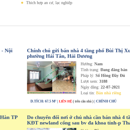
Thich hợp an cư, lạc nghiệp
- Nội
Chính chủ gửi bán nhà 4 tầng phố Bùi Thị X
phường Hải Tân, Hải Dương
Hướng:
Nam
n
Tình trạng:
Đang đăng bán
Pháp lý:
Sổ Hồng Đầy Đủ
Lượt xem:
3188
Ngày đăng:
22-07-2021
Loại tin:
Bán nhà riêng
D.TÍCH: 67.5 M² |
( trên căn nhà )
| CHÍNH CHỦ
LIÊN HỆ
 Hàn TP
Do chuyển đổi nơi ở chủ nhà cần bán nhà 4 t
KĐT newland cổng sau bv đa khoa tỉnh-p Th
Bình-tp Hải Dương