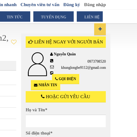
in nhanh
Chuyên viên tư vấn
Đăng ký
Đăng nhập
TIN TỨC
TUYỂN DỤNG
LIÊN HỆ
m2,
LIÊN HỆ NGAY VỚI NGƯỜI BÁN
Nguyễn Quân
0973798520
3
khunglongbe9112@gmail.com
GỌI ĐIỆN
NHẮN TIN
HOẶC GỬI YÊU CẦU
Họ và Tên
*
Số điện thoại
*