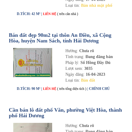
Loại tin:
Bán nhà mặt phố
D.TÍCH: 42 M² |
( trên căn nhà )
LIÊN HỆ
Bán đất đẹp 90m2 tại thôn An Điền, xã Cộng
Hòa, huyện Nam Sách, tỉnh Hải Dương
Hướng:
Chưa rõ
Tình trạng:
Đang đăng bán
Pháp lý:
Sổ Hồng Đầy Đủ
Lượt xem:
3035
Ngày đăng:
16-04-2023
Loại tin:
Bán đất
D.TÍCH: 90 M² |
( trên tổng diện tích )
| CHÍNH CHỦ
LIÊN HỆ
Cần bán lô đất phố Văn, phường Việt Hòa, thành
phố Hải Dương
Hướng:
Chưa rõ
Tình trạng:
Đang đăng bán