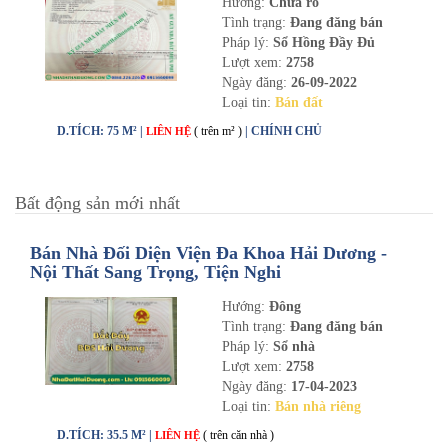
Hướng:
Chưa rõ
Tình trạng:
Đang đăng bán
Pháp lý:
Sổ Hồng Đầy Đủ
Lượt xem:
2758
Ngày đăng:
26-09-2022
Loại tin:
Bán đất
D.TÍCH: 75 M² |
( trên m² )
| CHÍNH CHỦ
LIÊN HỆ
Bất động sản mới nhất
Bán Nhà Đối Diện Viện Đa Khoa Hải Dương -
Nội Thất Sang Trọng, Tiện Nghi
Hướng:
Đông
Tình trạng:
Đang đăng bán
Pháp lý:
Sổ nhà
Lượt xem:
2758
Ngày đăng:
17-04-2023
Loại tin:
Bán nhà riêng
D.TÍCH: 35.5 M² |
( trên căn nhà )
LIÊN HỆ