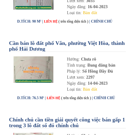
Lượt xem:
3035
Ngày đăng:
16-04-2023
Loại tin:
Bán đất
D.TÍCH: 90 M² |
( trên tổng diện tích )
| CHÍNH CHỦ
LIÊN HỆ
Cần bán lô đất phố Văn, phường Việt Hòa, thành
phố Hải Dương
Hướng:
Chưa rõ
Tình trạng:
Đang đăng bán
Pháp lý:
Sổ Hồng Đầy Đủ
Lượt xem:
2297
Ngày đăng:
14-04-2023
Loại tin:
Bán đất
D.TÍCH: 76.5 M² |
( trên tổng diện tích )
| CHÍNH CHỦ
LIÊN HỆ
Chính chủ cần tiền giải quyết công việc bán gấp 1
trong 3 lô đất sổ đỏ chính chủ