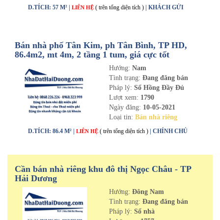
D.TÍCH: 57 M² |
( trên tổng diện tích )
| KHÁCH GỬI
LIÊN HỆ
Bán nhà phố Tân Kim, ph Tân Bình, TP HD,
86.4m2, mt 4m, 2 tầng 1 tum, giá cực tốt
Hướng:
Nam
Tình trạng:
Đang đăng bán
Pháp lý:
Sổ Hồng Đầy Đủ
Lượt xem:
1790
Ngày đăng:
10-05-2021
Loại tin:
Bán nhà riêng
D.TÍCH: 86.4 M² |
( trên tổng diện tích )
| CHÍNH CHỦ
LIÊN HỆ
Cần bán nhà riêng khu đô thị Ngọc Châu - TP
Hải Dương
Hướng:
Đông Nam
Tình trạng:
Đang đăng bán
Pháp lý:
Sổ nhà