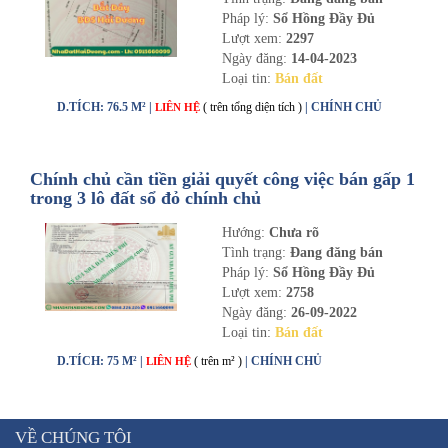
Pháp lý:
Sổ Hồng Đầy Đủ
Lượt xem:
2297
Ngày đăng:
14-04-2023
Loại tin:
Bán đất
D.TÍCH: 76.5 M² |
( trên tổng diện tích )
| CHÍNH CHỦ
LIÊN HỆ
Chính chủ cần tiền giải quyết công việc bán gấp 1
trong 3 lô đất sổ đỏ chính chủ
Hướng:
Chưa rõ
Tình trạng:
Đang đăng bán
Pháp lý:
Sổ Hồng Đầy Đủ
Lượt xem:
2758
Ngày đăng:
26-09-2022
Loại tin:
Bán đất
D.TÍCH: 75 M² |
( trên m² )
| CHÍNH CHỦ
LIÊN HỆ
VỀ CHÚNG TÔI