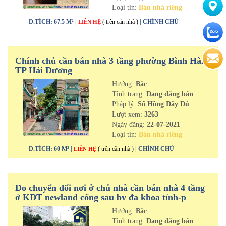
Loại tin:
Bán nhà riêng
D.TÍCH: 67.5 M² |
( trên căn nhà )
| CHÍNH CHỦ
LIÊN HỆ
Chính chủ cần bán nhà 3 tầng phường Bình Hàn
TP Hải Dương
Hướng:
Bắc
Tình trạng:
Đang đăng bán
Pháp lý:
Sổ Hồng Đầy Đủ
Lượt xem:
3263
Ngày đăng:
22-07-2021
Loại tin:
Bán nhà riêng
D.TÍCH: 60 M² |
( trên căn nhà )
| CHÍNH CHỦ
LIÊN HỆ
Do chuyển đổi nơi ở chủ nhà cần bán nhà 4 tầng
ở KĐT newland cổng sau bv đa khoa tỉnh-p
Thanh Bình-tp Hải Dương
Hướng:
Bắc
Tình trạng:
Đang đăng bán