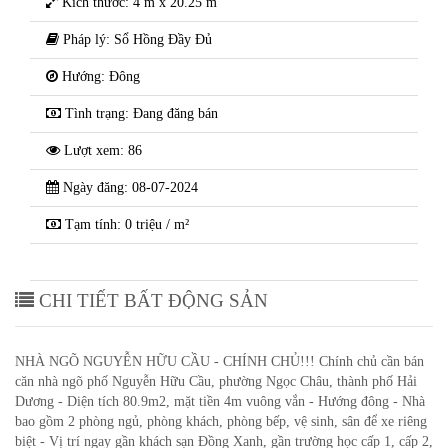
Kích thước: 4 m x 20.25 m
Pháp lý: Sổ Hồng Đầy Đủ
Hướng: Đông
Tình trạng: Đang đăng bán
Lượt xem: 86
Ngày đăng: 08-07-2024
Tạm tính: 0 triệu / m²
CHI TIẾT BẤT ĐỘNG SẢN
NHÀ NGÕ NGUYỄN HỮU CẦU - CHÍNH CHỦ!!! Chính chủ cần bán
căn nhà ngõ phố Nguyễn Hữu Cầu, phường Ngọc Châu, thành phố Hải
Dương - Diện tích 80.9m2, mặt tiền 4m vuông vắn - Hướng đông - Nhà
bao gồm 2 phòng ngủ, phòng khách, phòng bếp, vệ sinh, sân để xe riêng
biệt - Vị trí ngay gần khách sạn Đồng Xanh, gần trường học cấp 1, cấp 2,