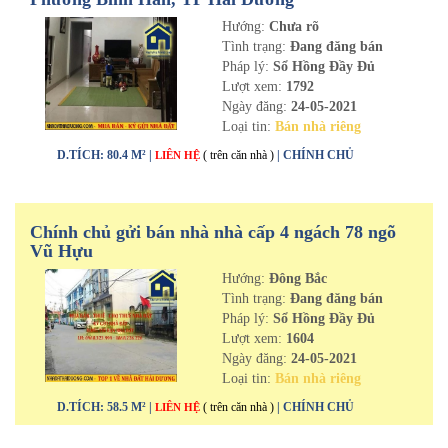
Hướng:
Chưa rõ
Tình trạng:
Đang đăng bán
Pháp lý:
Sổ Hồng Đầy Đủ
Lượt xem:
1792
Ngày đăng:
24-05-2021
Loại tin:
Bán nhà riêng
D.TÍCH: 80.4 M² |
( trên căn nhà )
| CHÍNH CHỦ
LIÊN HỆ
Chính chủ gửi bán nhà nhà cấp 4 ngách 78 ngõ
Vũ Hựu
Hướng:
Đông Bắc
Tình trạng:
Đang đăng bán
Pháp lý:
Sổ Hồng Đầy Đủ
Lượt xem:
1604
Ngày đăng:
24-05-2021
Loại tin:
Bán nhà riêng
D.TÍCH: 58.5 M² |
( trên căn nhà )
| CHÍNH CHỦ
LIÊN HỆ