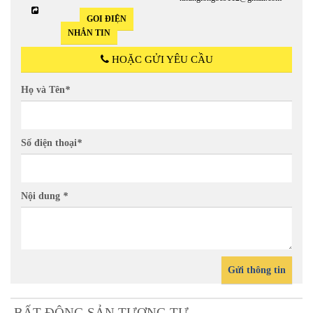
GỌI ĐIỆN
NHẮN TIN
HOẶC GỬI YÊU CẦU
Họ và Tên
*
Số điện thoại
*
Nội dung
*
Gửi thông tin
BẤT ĐỘNG SẢN TƯƠNG TỰ