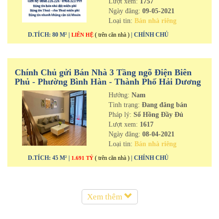
Lượt xem:
1757
Ngày đăng:
09-05-2021
Loại tin:
Bán nhà riêng
D.TÍCH: 80 M² |
( trên căn nhà )
| CHÍNH CHỦ
LIÊN HỆ
Chính Chủ gửi Bán Nhà 3 Tầng ngõ Điện Biên
Phủ - Phường Bình Hàn - Thành Phố Hải Dương
Hướng:
Nam
Tình trạng:
Đang đăng bán
Pháp lý:
Sổ Hồng Đầy Đủ
Lượt xem:
1617
Ngày đăng:
08-04-2021
Loại tin:
Bán nhà riêng
D.TÍCH: 45 M² |
( trên căn nhà )
| CHÍNH CHỦ
1.691 TỶ
Xem thêm