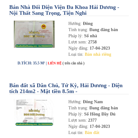
Bán Nhà Đối Diện Viện Đa Khoa Hải Dương -
Nội Thất Sang Trọng, Tiện Nghi
Hướng:
Đông
Tình trạng:
Đang đăng bán
Pháp lý:
Sổ nhà
Lượt xem:
2758
Ngày đăng:
17-04-2023
Loại tin:
Bán nhà riêng
D.TÍCH: 35.5 M² |
( trên căn nhà )
LIÊN HỆ
Bán đất xã Dân Chủ, Tứ Kỳ, Hải Dương - Diện
tích 214m2 - Mặt tiền 8.5m -
nhadathaiduong.com
Hướng:
Đông Nam
Tình trạng:
Đang đăng bán
Pháp lý:
Sổ Hồng Đầy Đủ
Lượt xem:
2377
Ngày đăng:
17-04-2023
Loại tin:
Bán đất