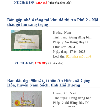
D.TÍCH: 214 M² |
( trên tổng diện tích )
LIÊN HỆ
Bán gấp nhà 4 tầng tại khu đô thị An Phú 2 - Nội
thất gỗ lim sang trọng
Hướng:
Nam
Tình trạng:
Đang đăng bán
Pháp lý:
Sổ Hồng Đầy Đủ
Lượt xem:
2894
Ngày đăng:
17-04-2023
Loại tin:
Bán nhà mặt phố
D.TÍCH: 42 M² |
( trên căn nhà )
LIÊN HỆ
Bán đất đẹp 90m2 tại thôn An Điền, xã Cộng
Hòa, huyện Nam Sách, tỉnh Hải Dương
Hướng:
Chưa rõ
Tình trạng:
Đang đăng bán
Pháp lý:
Sổ Hồng Đầy Đủ