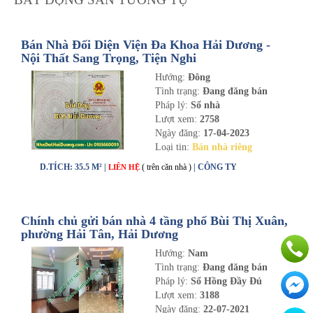
Bán Nhà Đối Diện Viện Đa Khoa Hải Dương -
Nội Thất Sang Trọng, Tiện Nghi
Hướng:
Đông
Tình trạng:
Đang đăng bán
Pháp lý:
Sổ nhà
Lượt xem:
2758
Ngày đăng:
17-04-2023
Loại tin:
Bán nhà riêng
D.TÍCH: 35.5 M² |
( trên căn nhà )
| CÔNG TY
LIÊN HỆ
Chính chủ gửi bán nhà 4 tầng phố Bùi Thị Xuân,
phường Hải Tân, Hải Dương
Hướng:
Nam
Tình trạng:
Đang đăng bán
Pháp lý:
Sổ Hồng Đầy Đủ
Lượt xem:
3188
Ngày đăng:
22-07-2021