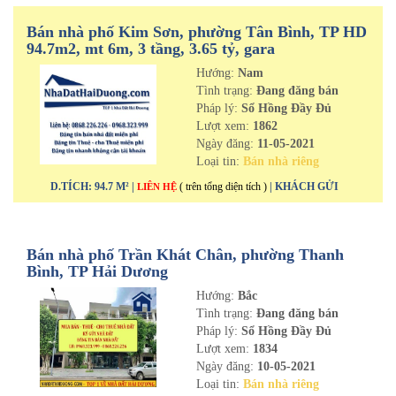
Bán nhà phố Kim Sơn, phường Tân Bình, TP HD
94.7m2, mt 6m, 3 tầng, 3.65 tỷ, gara
Hướng:
Nam
Tình trạng:
Đang đăng bán
Pháp lý:
Sổ Hồng Đầy Đủ
Lượt xem:
1862
Ngày đăng:
11-05-2021
Loại tin:
Bán nhà riêng
D.TÍCH: 94.7 M² |
( trên tổng diện tích )
| KHÁCH GỬI
LIÊN HỆ
Bán nhà phố Trần Khát Chân, phường Thanh
Bình, TP Hải Dương
Hướng:
Bắc
Tình trạng:
Đang đăng bán
Pháp lý:
Sổ Hồng Đầy Đủ
Lượt xem:
1834
Ngày đăng:
10-05-2021
Loại tin:
Bán nhà riêng