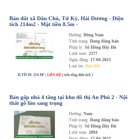
Bán đất xã Dân Chủ, Tứ Kỳ, Hải Dương - Diện
tích 214m2 - Mặt tiền 8.5m -
nhadathaiduong.com
Hướng:
Đông Nam
Tình trạng:
Đang đăng bán
Pháp lý:
Sổ Hồng Đầy Đủ
Lượt xem:
2377
Ngày đăng:
17-04-2023
Loại tin:
Bán đất
D.TÍCH: 214 M² |
( trên tổng diện tích )
LIÊN HỆ
Bán gấp nhà 4 tầng tại khu đô thị An Phú 2 - Nội
thất gỗ lim sang trọng
Hướng:
Nam
Tình trạng:
Đang đăng bán
Pháp lý:
Sổ Hồng Đầy Đủ
Lượt xem:
2894
Ngày đăng:
17-04-2023