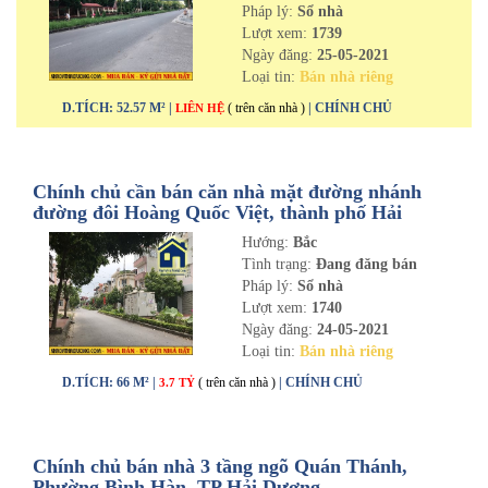
Pháp lý:
Sổ nhà
Lượt xem:
1739
Ngày đăng:
25-05-2021
Loại tin:
Bán nhà riêng
D.TÍCH: 52.57 M² |
( trên căn nhà )
| CHÍNH CHỦ
LIÊN HỆ
Chính chủ cần bán căn nhà mặt đường nhánh
đường đôi Hoàng Quốc Việt, thành phố Hải
Dương
Hướng:
Bắc
Tình trạng:
Đang đăng bán
Pháp lý:
Sổ nhà
Lượt xem:
1740
Ngày đăng:
24-05-2021
Loại tin:
Bán nhà riêng
D.TÍCH: 66 M² |
( trên căn nhà )
| CHÍNH CHỦ
3.7 TỶ
Chính chủ bán nhà 3 tầng ngõ Quán Thánh,
Phường Bình Hàn, TP Hải Dương