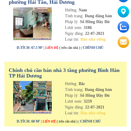
phường Hải Tân, Hải Dương
Hướng:
Nam
Tình trạng:
Đang đăng bán
Pháp lý:
Sổ Hồng Đầy Đủ
Lượt xem:
3186
Ngày đăng:
22-07-2021
Loại tin:
Bán nhà riêng
D.TÍCH: 67.5 M² |
( trên căn nhà )
| CHÍNH CHỦ
LIÊN HỆ
Chính chủ cần bán nhà 3 tầng phường Bình Hàn
TP Hải Dương
Hướng:
Bắc
Tình trạng:
Đang đăng bán
Pháp lý:
Sổ Hồng Đầy Đủ
Lượt xem:
3259
Ngày đăng:
22-07-2021
Loại tin:
Bán nhà riêng
D.TÍCH: 60 M² |
( trên căn nhà )
| CHÍNH CHỦ
LIÊN HỆ