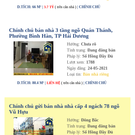
D.TÍCH: 66 M² |
( trên căn nhà )
| CHÍNH CHỦ
3.7 TỶ
Chính chủ bán nhà 3 tầng ngõ Quán Thánh,
Phường Bình Hàn, TP Hải Dương
Hướng:
Chưa rõ
Tình trạng:
Đang đăng bán
Pháp lý:
Sổ Hồng Đầy Đủ
Lượt xem:
1788
Ngày đăng:
24-05-2021
Loại tin:
Bán nhà riêng
D.TÍCH: 80.4 M² |
( trên căn nhà )
| CHÍNH CHỦ
LIÊN HỆ
Chính chủ gửi bán nhà nhà cấp 4 ngách 78 ngõ
Vũ Hựu
Hướng:
Đông Bắc
Tình trạng:
Đang đăng bán
Pháp lý:
Sổ Hồng Đầy Đủ