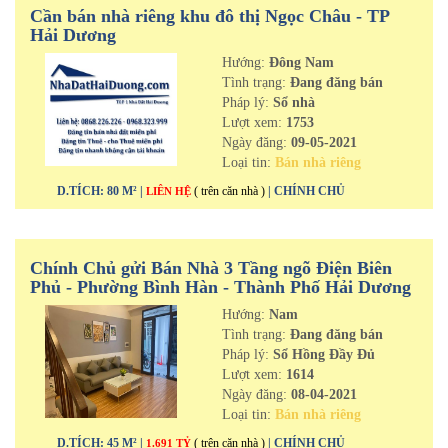
Cần bán nhà riêng khu đô thị Ngọc Châu - TP
Hải Dương
Hướng:
Đông Nam
Tình trạng:
Đang đăng bán
Pháp lý:
Sổ nhà
Lượt xem:
1753
Ngày đăng:
09-05-2021
Loại tin:
Bán nhà riêng
D.TÍCH: 80 M² |
( trên căn nhà )
| CHÍNH CHỦ
LIÊN HỆ
Chính Chủ gửi Bán Nhà 3 Tầng ngõ Điện Biên
Phủ - Phường Bình Hàn - Thành Phố Hải Dương
Hướng:
Nam
Tình trạng:
Đang đăng bán
Pháp lý:
Sổ Hồng Đầy Đủ
Lượt xem:
1614
Ngày đăng:
08-04-2021
Loại tin:
Bán nhà riêng
D.TÍCH: 45 M² |
( trên căn nhà )
| CHÍNH CHỦ
1.691 TỶ