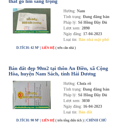
thất gỗ lim sang trọng
Hướng:
Nam
Tình trạng:
Đang đăng bán
Pháp lý:
Sổ Hồng Đầy Đủ
Lượt xem:
2890
Ngày đăng:
17-04-2023
Loại tin:
Bán nhà mặt phố
D.TÍCH: 42 M² |
( trên căn nhà )
LIÊN HỆ
Bán đất đẹp 90m2 tại thôn An Điền, xã Cộng
Hòa, huyện Nam Sách, tỉnh Hải Dương
Hướng:
Chưa rõ
Tình trạng:
Đang đăng bán
Pháp lý:
Sổ Hồng Đầy Đủ
Lượt xem:
3030
Ngày đăng:
16-04-2023
Loại tin:
Bán đất
D.TÍCH: 90 M² |
( trên tổng diện tích )
| CHÍNH CHỦ
LIÊN HỆ