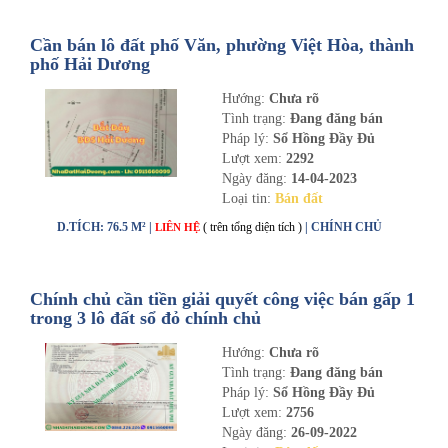
Cần bán lô đất phố Văn, phường Việt Hòa, thành
phố Hải Dương
Hướng:
Chưa rõ
Tình trạng:
Đang đăng bán
Pháp lý:
Sổ Hồng Đầy Đủ
Lượt xem:
2292
Ngày đăng:
14-04-2023
Loại tin:
Bán đất
D.TÍCH: 76.5 M² |
( trên tổng diện tích )
| CHÍNH CHỦ
LIÊN HỆ
Chính chủ cần tiền giải quyết công việc bán gấp 1
trong 3 lô đất sổ đỏ chính chủ
Hướng:
Chưa rõ
Tình trạng:
Đang đăng bán
Pháp lý:
Sổ Hồng Đầy Đủ
Lượt xem:
2756
Ngày đăng:
26-09-2022