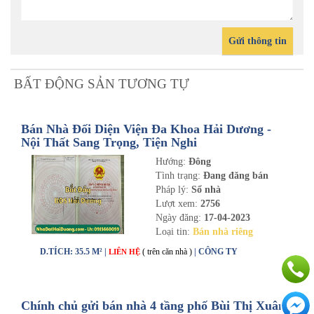
Gửi thông tin
BẤT ĐỘNG SẢN TƯƠNG TỰ
Bán Nhà Đối Diện Viện Đa Khoa Hải Dương -
Nội Thất Sang Trọng, Tiện Nghi
Hướng:
Đông
Tình trạng:
Đang đăng bán
Pháp lý:
Sổ nhà
Lượt xem:
2756
Ngày đăng:
17-04-2023
Loại tin:
Bán nhà riêng
D.TÍCH: 35.5 M² |
( trên căn nhà )
| CÔNG TY
LIÊN HỆ
Chính chủ gửi bán nhà 4 tầng phố Bùi Thị Xuân,