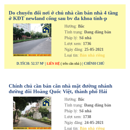
Do chuyển đổi nơi ở chủ nhà cần bán nhà 4 tầng
ở KĐT newland cổng sau bv đa khoa tỉnh-p
Thanh Bình-tp Hải Dương
Hướng:
Bắc
Tình trạng:
Đang đăng bán
Pháp lý:
Sổ nhà
Lượt xem:
1736
Ngày đăng:
25-05-2021
Loại tin:
Bán nhà riêng
D.TÍCH: 52.57 M² |
( trên căn nhà )
| CHÍNH CHỦ
LIÊN HỆ
Chính chủ cần bán căn nhà mặt đường nhánh
đường đôi Hoàng Quốc Việt, thành phố Hải
Dương
Hướng:
Bắc
Tình trạng:
Đang đăng bán
Pháp lý:
Sổ nhà
Lượt xem:
1738
Ngày đăng:
24-05-2021
Loại tin:
Bán nhà riêng