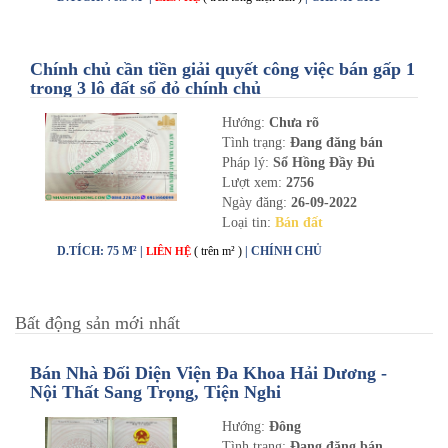
Chính chủ cần tiền giải quyết công việc bán gấp 1
trong 3 lô đất sổ đỏ chính chủ
Hướng:
Chưa rõ
Tình trạng:
Đang đăng bán
Pháp lý:
Sổ Hồng Đầy Đủ
Lượt xem:
2756
Ngày đăng:
26-09-2022
Loại tin:
Bán đất
D.TÍCH: 75 M² |
( trên m² )
| CHÍNH CHỦ
LIÊN HỆ
Bất động sản mới nhất
Bán Nhà Đối Diện Viện Đa Khoa Hải Dương -
Nội Thất Sang Trọng, Tiện Nghi
Hướng:
Đông
Tình trạng:
Đang đăng bán