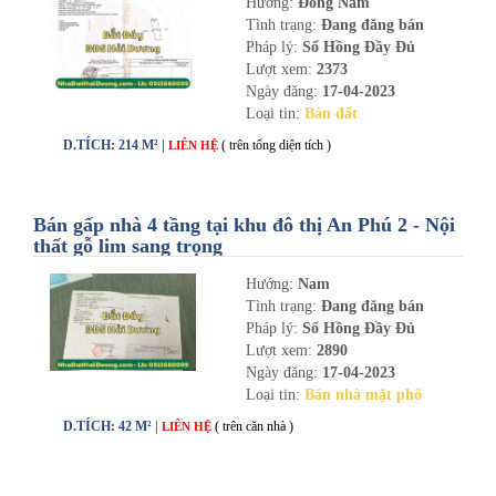
Hướng:
Đông Nam
Tình trạng:
Đang đăng bán
Pháp lý:
Sổ Hồng Đầy Đủ
Lượt xem:
2373
Ngày đăng:
17-04-2023
Loại tin:
Bán đất
D.TÍCH: 214 M² |
( trên tổng diện tích )
LIÊN HỆ
Bán gấp nhà 4 tầng tại khu đô thị An Phú 2 - Nội
thất gỗ lim sang trọng
Hướng:
Nam
Tình trạng:
Đang đăng bán
Pháp lý:
Sổ Hồng Đầy Đủ
Lượt xem:
2890
Ngày đăng:
17-04-2023
Loại tin:
Bán nhà mặt phố
D.TÍCH: 42 M² |
( trên căn nhà )
LIÊN HỆ