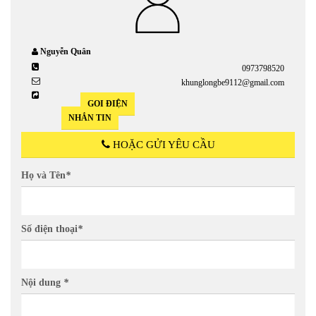
Nguyễn Quân
0973798520
khunglongbe9112@gmail.com
GỌI ĐIỆN
NHẮN TIN
HOẶC GỬI YÊU CẦU
Họ và Tên
*
Số điện thoại
*
Nội dung
*