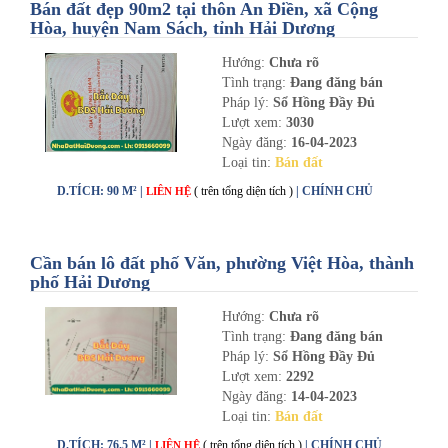
Bán đất đẹp 90m2 tại thôn An Điền, xã Cộng
Hòa, huyện Nam Sách, tỉnh Hải Dương
Hướng:
Chưa rõ
Tình trạng:
Đang đăng bán
Pháp lý:
Sổ Hồng Đầy Đủ
Lượt xem:
3030
Ngày đăng:
16-04-2023
Loại tin:
Bán đất
D.TÍCH: 90 M² |
( trên tổng diện tích )
| CHÍNH CHỦ
LIÊN HỆ
Cần bán lô đất phố Văn, phường Việt Hòa, thành
phố Hải Dương
Hướng:
Chưa rõ
Tình trạng:
Đang đăng bán
Pháp lý:
Sổ Hồng Đầy Đủ
Lượt xem:
2292
Ngày đăng:
14-04-2023
Loại tin:
Bán đất
D.TÍCH: 76.5 M² |
( trên tổng diện tích )
| CHÍNH CHỦ
LIÊN HỆ