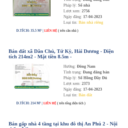
Pháp lý:
Sổ nhà
Lượt xem:
2756
Ngày đăng:
17-04-2023
Loại tin:
Bán nhà riêng
D.TÍCH: 35.5 M² |
( trên căn nhà )
LIÊN HỆ
Bán đất xã Dân Chủ, Tứ Kỳ, Hải Dương - Diện
tích 214m2 - Mặt tiền 8.5m -
nhadathaiduong.com
Hướng:
Đông Nam
Tình trạng:
Đang đăng bán
Pháp lý:
Sổ Hồng Đầy Đủ
Lượt xem:
2373
Ngày đăng:
17-04-2023
Loại tin:
Bán đất
D.TÍCH: 214 M² |
( trên tổng diện tích )
LIÊN HỆ
Bán gấp nhà 4 tầng tại khu đô thị An Phú 2 - Nội