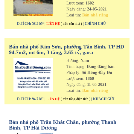
Lượt xem:
1602
Ngày đăng:
24-05-2021
Loại tin:
Bán nhà riêng
D.TÍCH: 58.5 M² |
( trên căn nhà )
| CHÍNH CHỦ
LIÊN HỆ
Bán nhà phố Kim Sơn, phường Tân Bình, TP HD
94.7m2, mt 6m, 3 tầng, 3.65 tỷ, gara
Hướng:
Nam
Tình trạng:
Đang đăng bán
Pháp lý:
Sổ Hồng Đầy Đủ
Lượt xem:
1860
Ngày đăng:
11-05-2021
Loại tin:
Bán nhà riêng
D.TÍCH: 94.7 M² |
( trên tổng diện tích )
| KHÁCH GỬI
LIÊN HỆ
Bán nhà phố Trần Khát Chân, phường Thanh
Bình, TP Hải Dương