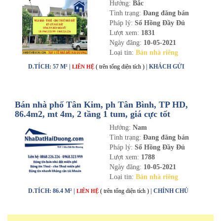
Hướng:
Bắc
Tình trạng:
Đang đăng bán
Pháp lý:
Sổ Hồng Đầy Đủ
Lượt xem:
1831
Ngày đăng:
10-05-2021
Loại tin:
Bán nhà riêng
D.TÍCH: 57 M² |
( trên tổng diện tích )
| KHÁCH GỬI
LIÊN HỆ
Bán nhà phố Tân Kim, ph Tân Bình, TP HD,
86.4m2, mt 4m, 2 tầng 1 tum, giá cực tốt
Hướng:
Nam
Tình trạng:
Đang đăng bán
Pháp lý:
Sổ Hồng Đầy Đủ
Lượt xem:
1788
Ngày đăng:
10-05-2021
Loại tin:
Bán nhà riêng
D.TÍCH: 86.4 M² |
( trên tổng diện tích )
| CHÍNH CHỦ
LIÊN HỆ