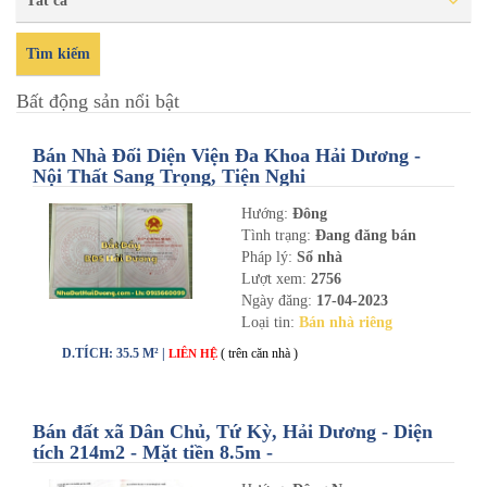
Tất cả
Tìm kiếm
Bất động sản nổi bật
Bán Nhà Đối Diện Viện Đa Khoa Hải Dương -
Nội Thất Sang Trọng, Tiện Nghi
Hướng:
Đông
Tình trạng:
Đang đăng bán
Pháp lý:
Sổ nhà
Lượt xem:
2756
Ngày đăng:
17-04-2023
Loại tin:
Bán nhà riêng
D.TÍCH: 35.5 M² |
( trên căn nhà )
LIÊN HỆ
Bán đất xã Dân Chủ, Tứ Kỳ, Hải Dương - Diện
tích 214m2 - Mặt tiền 8.5m -
nhadathaiduong.com