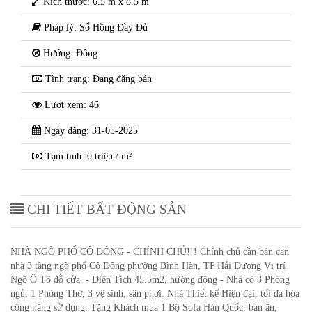
Kích thước: 6.5 m x 8.5 m
Pháp lý: Sổ Hồng Đầy Đủ
Hướng: Đông
Tình trạng: Đang đăng bán
Lượt xem: 46
Ngày đăng: 31-05-2025
Tạm tính: 0 triệu / m²
CHI TIẾT BẤT ĐỘNG SẢN
NHÀ NGÕ PHỐ CÔ ĐÔNG - CHÍNH CHỦ!!! Chính chủ cần bán căn
nhà 3 tầng ngõ phố Cô Đông phường Bình Hàn, TP Hải Dương Vị trí
Ngõ Ô Tô đỗ cửa. - Diện Tích 45.5m2, hướng đông - Nhà có 3 Phòng
ngủ, 1 Phòng Thờ, 3 vệ sinh, sân phơi. Nhà Thiết kế Hiện đại, tối đa hóa
công năng sử dụng. Tặng Khách mua 1 Bộ Sofa Hàn Quốc, bàn ăn,