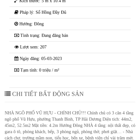
Kích thước: 5 m x 10.4 m
Pháp lý: Sổ Hồng Đầy Đủ
Hướng: Đông
Tình trạng: Đang đăng bán
Lượt xem: 207
Ngày đăng: 05-03-2023
Tạm tính: 0 triệu / m²
CHI TIẾT BẤT ĐỘNG SẢN
NHÀ NGÕ PHỐ VŨ HỰU - CHÍNH CHỦ!!! Chính chủ có 3 căn 4 tầng
ngõ phố Vũ Hựu, phường Thanh Bình, TP Hải Dương Diện tich: 44m2,
45m2, 52.5m2 Mặt tiền: 4.2m Hướng Đông NHÀ 4 tầng: nội thất đẹp, có
gara ô tô, phòng khách, bếp, 3 phòng ngủ, phòng thờ, phơi giặt… - Nhà
cách chợ, trường mầm non, tiểu học, bến xe, bệnh viện chỉ vài trăm mét.