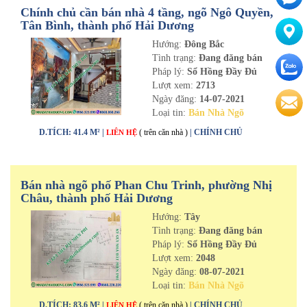
Chính chủ cần bán nhà 4 tầng, ngõ Ngô Quyền,
Tân Bình, thành phố Hải Dương
Hướng:
Đông Bắc
Tình trạng:
Đang đăng bán
Pháp lý:
Sổ Hồng Đầy Đủ
Lượt xem:
2713
Ngày đăng:
14-07-2021
Loại tin:
Bán Nhà Ngõ
D.TÍCH: 41.4 M² |
( trên căn nhà )
| CHÍNH CHỦ
LIÊN HỆ
Bán nhà ngõ phố Phan Chu Trinh, phường Nhị
Châu, thành phố Hải Dương
Hướng:
Tây
Tình trạng:
Đang đăng bán
Pháp lý:
Sổ Hồng Đầy Đủ
Lượt xem:
2048
Ngày đăng:
08-07-2021
Loại tin:
Bán Nhà Ngõ
D.TÍCH: 83.6 M² |
( trên căn nhà )
| CHÍNH CHỦ
LIÊN HỆ