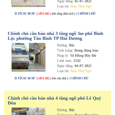
Ngày đăng:
05-07-2021
Loại tin:
Bán Nhà Ngõ
D.TÍCH: 98 M² |
( trên tổng diện tích )
| CHÍNH CHỦ
LIÊN HỆ
Chính chủ cần bán nhà 3 tầng ngõ 3m phố Bình
Lộc phường Tân Bình TP Hải Dương
Hướng:
Bắc
Tình trạng:
Đang đăng bán
Pháp lý:
Sổ Hồng Đầy Đủ
Lượt xem:
2142
Ngày đăng:
04-07-2021
Loại tin:
Bán Nhà Ngõ
D.TÍCH: 46 M² |
( trên căn nhà )
| CHÍNH CHỦ
LIÊN HỆ
Chính chủ cần bán nhà 4 tầng ngõ phố Lê Quý
Đôn
Hướng:
Bắc