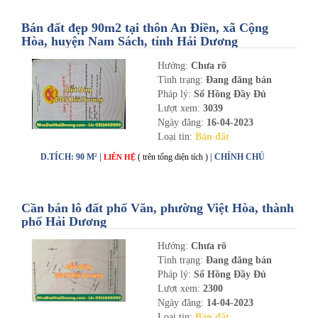
Bán đất đẹp 90m2 tại thôn An Điền, xã Cộng
Hòa, huyện Nam Sách, tỉnh Hải Dương
Hướng:
Chưa rõ
Tình trạng:
Đang đăng bán
Pháp lý:
Sổ Hồng Đầy Đủ
Lượt xem:
3039
Ngày đăng:
16-04-2023
Loại tin:
Bán đất
D.TÍCH: 90 M² |
( trên tổng diện tích )
| CHÍNH CHỦ
LIÊN HỆ
Cần bán lô đất phố Văn, phường Việt Hòa, thành
phố Hải Dương
Hướng:
Chưa rõ
Tình trạng:
Đang đăng bán
Pháp lý:
Sổ Hồng Đầy Đủ
Lượt xem:
2300
Ngày đăng:
14-04-2023
Loại tin:
Bán đất