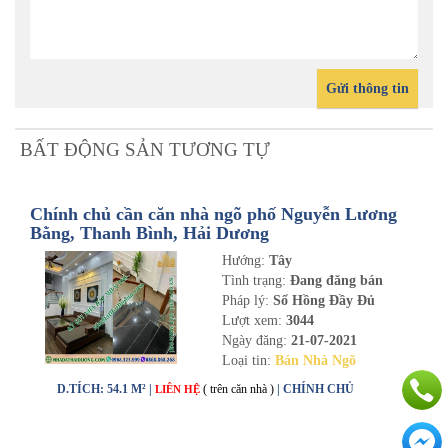
Gửi thông tin
BẤT ĐỘNG SẢN TƯƠNG TỰ
Chính chủ cần căn nhà ngõ phố Nguyễn Lương
Bằng, Thanh Bình, Hải Dương
Hướng:
Tây
Tình trạng:
Đang đăng bán
Pháp lý:
Sổ Hồng Đầy Đủ
Lượt xem:
3044
Ngày đăng:
21-07-2021
Loại tin:
Bán Nhà Ngõ
D.TÍCH: 54.1 M² |
( trên căn nhà )
| CHÍNH CHỦ
LIÊN HỆ