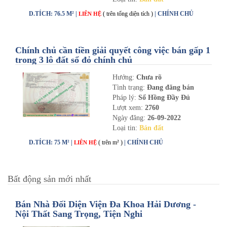
D.TÍCH: 76.5 M² |
( trên tổng diện tích )
| CHÍNH CHỦ
LIÊN HỆ
Chính chủ cần tiền giải quyết công việc bán gấp 1
trong 3 lô đất sổ đỏ chính chủ
Hướng:
Chưa rõ
Tình trạng:
Đang đăng bán
Pháp lý:
Sổ Hồng Đầy Đủ
Lượt xem:
2760
Ngày đăng:
26-09-2022
Loại tin:
Bán đất
D.TÍCH: 75 M² |
( trên m² )
| CHÍNH CHỦ
LIÊN HỆ
Bất động sản mới nhất
Bán Nhà Đối Diện Viện Đa Khoa Hải Dương -
Nội Thất Sang Trọng, Tiện Nghi