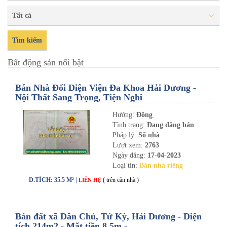
Tất cả
Tìm kiếm
Bất động sản nổi bật
Bán Nhà Đối Diện Viện Đa Khoa Hải Dương -
Nội Thất Sang Trọng, Tiện Nghi
Hướng:
Đông
Tình trạng:
Đang đăng bán
Pháp lý:
Sổ nhà
Lượt xem:
2763
Ngày đăng:
17-04-2023
Loại tin:
Bán nhà riêng
D.TÍCH: 35.5 M² |
( trên căn nhà )
LIÊN HỆ
Bán đất xã Dân Chủ, Tứ Kỳ, Hải Dương - Diện
tích 214m2 - Mặt tiền 8.5m -