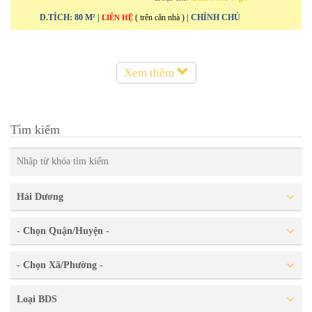
D.TÍCH: 80 M² |
( trên căn nhà )
| CHÍNH CHỦ
LIÊN HỆ
Xem thêm
Tìm kiếm
Hải Dương
- Chọn Quận/Huyện -
- Chọn Xã/Phường -
Loại BDS