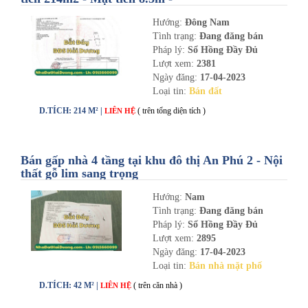
nhadathaiduong.com
Hướng:
Đông Nam
Tình trạng:
Đang đăng bán
Pháp lý:
Sổ Hồng Đầy Đủ
Lượt xem:
2381
Ngày đăng:
17-04-2023
Loại tin:
Bán đất
D.TÍCH: 214 M² |
( trên tổng diện tích )
LIÊN HỆ
Bán gấp nhà 4 tầng tại khu đô thị An Phú 2 - Nội
thất gỗ lim sang trọng
Hướng:
Nam
Tình trạng:
Đang đăng bán
Pháp lý:
Sổ Hồng Đầy Đủ
Lượt xem:
2895
Ngày đăng:
17-04-2023
Loại tin:
Bán nhà mặt phố
D.TÍCH: 42 M² |
( trên căn nhà )
LIÊN HỆ