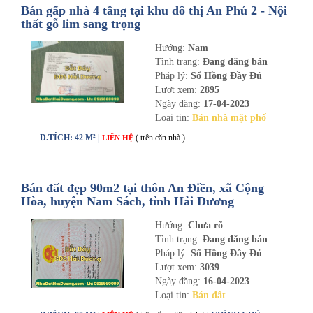
Bán gấp nhà 4 tầng tại khu đô thị An Phú 2 - Nội
thất gỗ lim sang trọng
Hướng:
Nam
Tình trạng:
Đang đăng bán
Pháp lý:
Sổ Hồng Đầy Đủ
Lượt xem:
2895
Ngày đăng:
17-04-2023
Loại tin:
Bán nhà mặt phố
D.TÍCH: 42 M² |
( trên căn nhà )
LIÊN HỆ
Bán đất đẹp 90m2 tại thôn An Điền, xã Cộng
Hòa, huyện Nam Sách, tỉnh Hải Dương
Hướng:
Chưa rõ
Tình trạng:
Đang đăng bán
Pháp lý:
Sổ Hồng Đầy Đủ
Lượt xem:
3039
Ngày đăng:
16-04-2023
Loại tin:
Bán đất