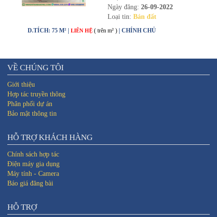
Ngày đăng:
26-09-2022
Loại tin:
Bán đất
D.TÍCH: 75 M² |
( trên m² )
| CHÍNH CHỦ
LIÊN HỆ
VỀ CHÚNG TÔI
Giới thiệu
Hợp tác truyền thông
Phân phối dự án
Bảo mật thông tin
HỖ TRỢ KHÁCH HÀNG
Chính sách hợp tác
Điện máy gia dụng
Máy tính - Camera
Báo giá đăng bài
HỖ TRỢ