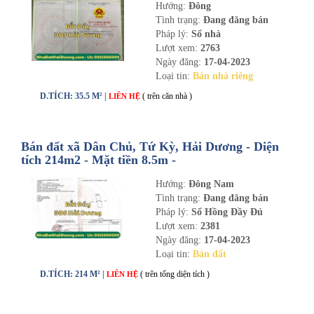
Hướng:
Đông
Tình trạng:
Đang đăng bán
Pháp lý:
Sổ nhà
Lượt xem:
2763
Ngày đăng:
17-04-2023
Loại tin:
Bán nhà riêng
D.TÍCH: 35.5 M² |
( trên căn nhà )
LIÊN HỆ
Bán đất xã Dân Chủ, Tứ Kỳ, Hải Dương - Diện
tích 214m2 - Mặt tiền 8.5m -
nhadathaiduong.com
Hướng:
Đông Nam
Tình trạng:
Đang đăng bán
Pháp lý:
Sổ Hồng Đầy Đủ
Lượt xem:
2381
Ngày đăng:
17-04-2023
Loại tin:
Bán đất
D.TÍCH: 214 M² |
( trên tổng diện tích )
LIÊN HỆ