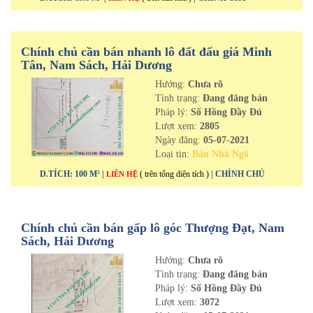
Chính chủ cần bán nhanh lô đất đấu giá Minh
Tân, Nam Sách, Hải Dương
Hướng:
Chưa rõ
Tình trạng:
Đang đăng bán
Pháp lý:
Sổ Hồng Đầy Đủ
Lượt xem:
2805
Ngày đăng:
05-07-2021
Loại tin:
Bán Nhà Ngõ
D.TÍCH: 100 M² |
( trên tổng diện tích )
| CHÍNH CHỦ
LIÊN HỆ
Chính chủ cần bán gấp lô góc Thượng Đạt, Nam
Sách, Hải Dương
Hướng:
Chưa rõ
Tình trạng:
Đang đăng bán
Pháp lý:
Sổ Hồng Đầy Đủ
Lượt xem:
3072