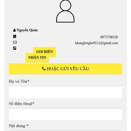
Nguyễn Quân
0973798520
khunglongbe9112@gmail.com
GỌI ĐIỆN
NHẮN TIN
HOẶC GỬI YÊU CẦU
Họ và Tên
*
Số điện thoại
*
Nội dung
*