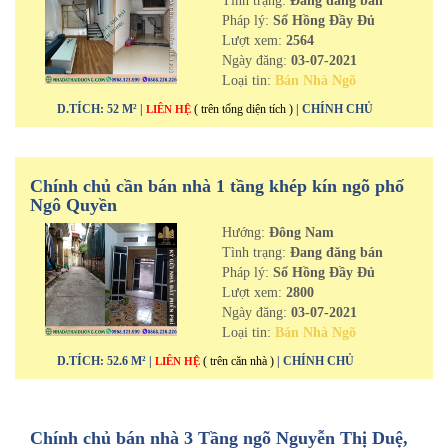
Tình trạng:
Đang đăng bán
Pháp lý:
Sổ Hồng Đầy Đủ
Lượt xem:
2564
Ngày đăng:
03-07-2021
Loại tin:
Bán Nhà Ngõ
D.TÍCH: 52 M² |
( trên tổng diện tích )
| CHÍNH CHỦ
LIÊN HỆ
Chính chủ cần bán nhà 1 tầng khép kín ngõ phố
Ngô Quyền
Hướng:
Đông Nam
Tình trạng:
Đang đăng bán
Pháp lý:
Sổ Hồng Đầy Đủ
Lượt xem:
2800
Ngày đăng:
03-07-2021
Loại tin:
Bán Nhà Ngõ
D.TÍCH: 52.6 M² |
( trên căn nhà )
| CHÍNH CHỦ
LIÊN HỆ
Chính chủ bán nhà 3 Tầng ngõ Nguyễn Thị Duệ,