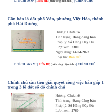
D.TÍCH: 90 M² |
( trên tổng diện tích )
| CHÍNH CHỦ
LIÊN HỆ
Cần bán lô đất phố Văn, phường Việt Hòa, thành
phố Hải Dương
Hướng:
Chưa rõ
Tình trạng:
Đang đăng bán
Pháp lý:
Sổ Hồng Đầy Đủ
Lượt xem:
2300
Ngày đăng:
14-04-2023
Loại tin:
Bán đất
D.TÍCH: 76.5 M² |
( trên tổng diện tích )
| CHÍNH CHỦ
LIÊN HỆ
Chính chủ cần tiền giải quyết công việc bán gấp 1
trong 3 lô đất sổ đỏ chính chủ
Hướng:
Chưa rõ
Tình trạng:
Đang đăng bán
Pháp lý:
Sổ Hồng Đầy Đủ
Lượt xem:
2760