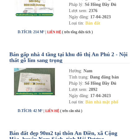
Pháp lý:
Sổ Hồng Đầy Đủ
Lượt xem:
2376
Ngày đăng:
17-04-2023
Loại tin:
Bán đất
D.TÍCH: 214 M² |
( trên tổng diện tích )
LIÊN HỆ
Bán gấp nhà 4 tầng tại khu đô thị An Phú 2 - Nội
thất gỗ lim sang trọng
Hướng:
Nam
Tình trạng:
Đang đăng bán
Pháp lý:
Sổ Hồng Đầy Đủ
Lượt xem:
2892
Ngày đăng:
17-04-2023
Loại tin:
Bán nhà mặt phố
D.TÍCH: 42 M² |
( trên căn nhà )
LIÊN HỆ
Bán đất đẹp 90m2 tại thôn An Điền, xã Cộng