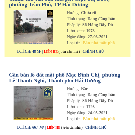
phường Trần Phú, TP Hải Dương
Hướng:
Chưa rõ
Tình trạng:
Đang đăng bán
Pháp lý:
Sổ Hồng Đầy Đủ
Lượt xem:
1978
Ngày đăng:
27-06-2021
Loại tin:
Bán nhà mặt phố
D.TÍCH: 48 M² |
( trên căn nhà )
| CHÍNH CHỦ
LIÊN HỆ
Cần bán lô đất mặt phố Mạc Đĩnh Chị, phường
Lê Thanh Nghị, Thành phố Hải Dương
Hướng:
Bắc
Tình trạng:
Đang đăng bán
Pháp lý:
Sổ Hồng Đầy Đủ
Lượt xem:
1726
Ngày đăng:
24-05-2021
Loại tin:
Bán nhà mặt phố
D.TÍCH: 66.4 M² |
( trên căn nhà )
| CHÍNH CHỦ
LIÊN HỆ