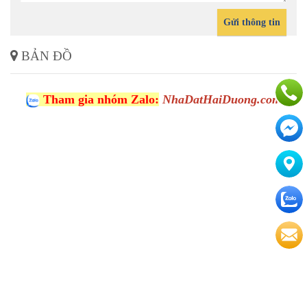
Gửi thông tin
BẢN ĐỒ
Tham gia nhóm Zalo:
NhaDatHaiDuong.com