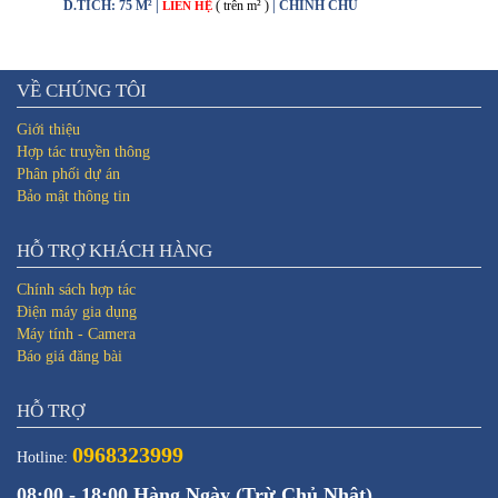
D.TÍCH: 75 M² |
( trên m² )
| CHÍNH CHỦ
LIÊN HỆ
VỀ CHÚNG TÔI
Giới thiệu
Hợp tác truyền thông
Phân phối dự án
Bảo mật thông tin
HỖ TRỢ KHÁCH HÀNG
Chính sách hợp tác
Điện máy gia dụng
Máy tính - Camera
Báo giá đăng bài
HỖ TRỢ
0968323999
Hotline:
08:00 - 18:00 Hàng Ngày (Trừ Chủ Nhật)