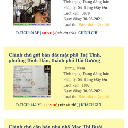
Tình trạng:
Đang đăng bán
Pháp lý:
Sổ Hồng Đầy Đủ
Lượt xem:
3070
Ngày đăng:
30-06-2021
Loại tin:
Bán nhà mặt phố
D.TÍCH: 90 M² |
( trên căn nhà )
| CHÍNH CHỦ
LIÊN HỆ
Chính chủ gửi bán đất mặt phố Tuệ Tĩnh,
phường Bình Hàn, thành phố Hải Dương
Hướng:
Nam
Tình trạng:
Đang đăng bán
Pháp lý:
Sổ Hồng Đầy Đủ
Lượt xem:
1807
Ngày đăng:
30-06-2021
Loại tin:
Bán nhà mặt phố
D.TÍCH: 44.2 M² |
( trên căn nhà )
| KHÁCH GỬI
LIÊN HỆ
Chính chủ cần bán nhà phố Mạc Thị Bưởi,