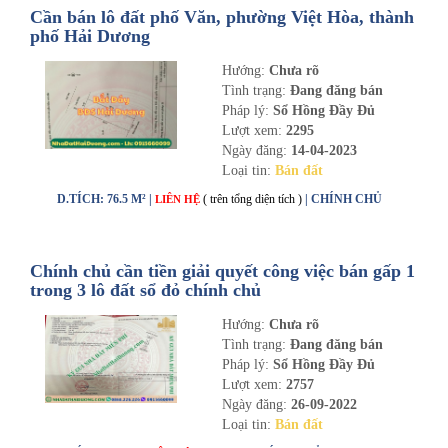
Cần bán lô đất phố Văn, phường Việt Hòa, thành
phố Hải Dương
Hướng:
Chưa rõ
Tình trạng:
Đang đăng bán
Pháp lý:
Sổ Hồng Đầy Đủ
Lượt xem:
2295
Ngày đăng:
14-04-2023
Loại tin:
Bán đất
D.TÍCH: 76.5 M² |
( trên tổng diện tích )
| CHÍNH CHỦ
LIÊN HỆ
Chính chủ cần tiền giải quyết công việc bán gấp 1
trong 3 lô đất sổ đỏ chính chủ
Hướng:
Chưa rõ
Tình trạng:
Đang đăng bán
Pháp lý:
Sổ Hồng Đầy Đủ
Lượt xem:
2757
Ngày đăng:
26-09-2022
Loại tin:
Bán đất