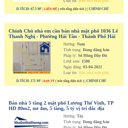
Loại tin:
Bán nhà mặt phố
D.TÍCH: 67.5 M² |
( trên tổng diện tích )
| CHÍNH CHỦ
LIÊN HỆ
Chính Chủ nhà em cần bán nhà mặt phố 1036 Lê
Thanh Nghị - Phường Hải Tân - Thành Phố Hải
Dương
Hướng:
Nam
Tình trạng:
Đang đăng bán
Pháp lý:
Sổ Hồng Đầy Đủ
Lượt xem:
1580
Ngày đăng:
03-04-2021
Loại tin:
Bán nhà mặt phố
D.TÍCH: 171 M² |
( trên tổng diện tích )
| CHÍNH CHỦ
8.69 TỶ
Bán nhà 5 tầng 2 mặt phố Lương Thế Vinh, TP
HD 80m2, mt 4m, 5 tầng, 5 tỷ vị trí đắc địa
Hướng:
Tây
Tình trạng:
Đang đăng bán
Pháp lý:
Sổ Hồng Đầy Đủ