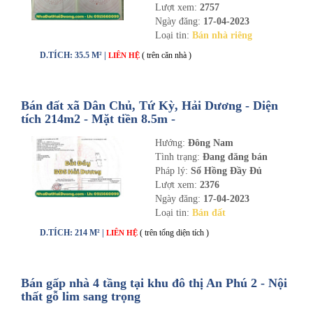
Lượt xem:
2757
Ngày đăng:
17-04-2023
Loại tin:
Bán nhà riêng
D.TÍCH: 35.5 M² |
( trên căn nhà )
LIÊN HỆ
Bán đất xã Dân Chủ, Tứ Kỳ, Hải Dương - Diện
tích 214m2 - Mặt tiền 8.5m -
nhadathaiduong.com
Hướng:
Đông Nam
Tình trạng:
Đang đăng bán
Pháp lý:
Sổ Hồng Đầy Đủ
Lượt xem:
2376
Ngày đăng:
17-04-2023
Loại tin:
Bán đất
D.TÍCH: 214 M² |
( trên tổng diện tích )
LIÊN HỆ
Bán gấp nhà 4 tầng tại khu đô thị An Phú 2 - Nội
thất gỗ lim sang trọng