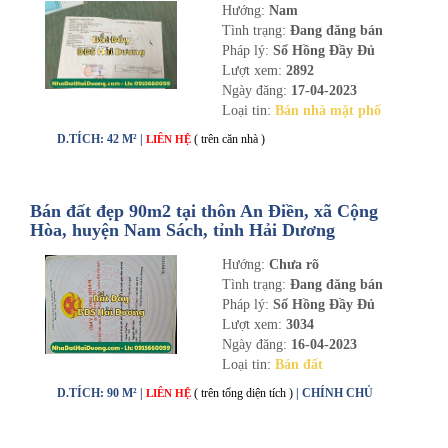
Hướng:
Nam
Tình trạng:
Đang đăng bán
Pháp lý:
Sổ Hồng Đầy Đủ
Lượt xem:
2892
Ngày đăng:
17-04-2023
Loại tin:
Bán nhà mặt phố
D.TÍCH: 42 M² |
( trên căn nhà )
LIÊN HỆ
Bán đất đẹp 90m2 tại thôn An Điền, xã Cộng
Hòa, huyện Nam Sách, tỉnh Hải Dương
Hướng:
Chưa rõ
Tình trạng:
Đang đăng bán
Pháp lý:
Sổ Hồng Đầy Đủ
Lượt xem:
3034
Ngày đăng:
16-04-2023
Loại tin:
Bán đất
D.TÍCH: 90 M² |
( trên tổng diện tích )
| CHÍNH CHỦ
LIÊN HỆ