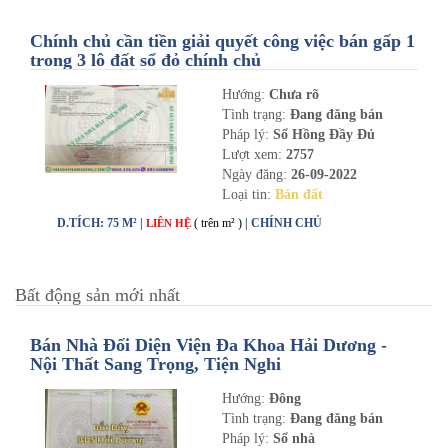
Chính chủ cần tiền giải quyết công việc bán gấp 1
trong 3 lô đất sổ đỏ chính chủ
Hướng:
Chưa rõ
Tình trạng:
Đang đăng bán
Pháp lý:
Sổ Hồng Đầy Đủ
Lượt xem:
2757
Ngày đăng:
26-09-2022
Loại tin:
Bán đất
D.TÍCH: 75 M² |
( trên m² )
| CHÍNH CHỦ
LIÊN HỆ
Bất động sản mới nhất
Bán Nhà Đối Diện Viện Đa Khoa Hải Dương -
Nội Thất Sang Trọng, Tiện Nghi
Hướng:
Đông
Tình trạng:
Đang đăng bán
Pháp lý:
Sổ nhà