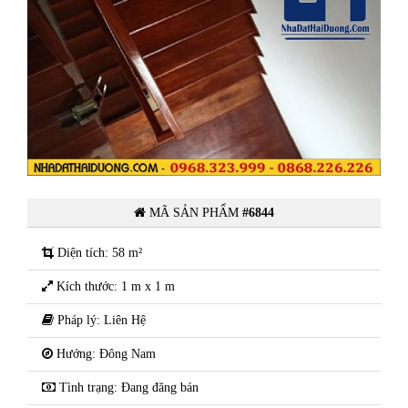
phố
Gia đình cần bán nhà 4 tầng mặt phố
Nam
Phạm Ngọc Khánh - Khu Đông Nam
i
Cường - Phường Hải Tân - TP Hải
Dương
MÃ SẢN PHẨM
#6844
Diện tích: 58 m²
Kích thước: 1 m x 1 m
Pháp lý: Liên Hệ
Hướng: Đông Nam
Tình trạng: Đang đăng bán