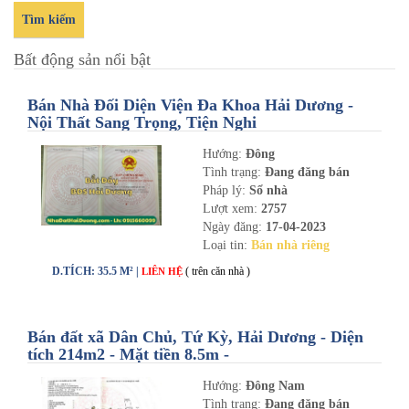
Tìm kiếm
Bất động sản nổi bật
Bán Nhà Đối Diện Viện Đa Khoa Hải Dương -
Nội Thất Sang Trọng, Tiện Nghi
Hướng:
Đông
Tình trạng:
Đang đăng bán
Pháp lý:
Sổ nhà
Lượt xem:
2757
Ngày đăng:
17-04-2023
Loại tin:
Bán nhà riêng
D.TÍCH: 35.5 M² |
( trên căn nhà )
LIÊN HỆ
Bán đất xã Dân Chủ, Tứ Kỳ, Hải Dương - Diện
tích 214m2 - Mặt tiền 8.5m -
nhadathaiduong.com
Hướng:
Đông Nam
Tình trạng:
Đang đăng bán