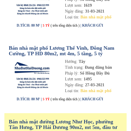
Lượt xem:
1619
Ngày đăng:
31-03-2021
Loại tin:
Bán nhà mặt phố
D.TÍCH: 80 M² |
( trên tổng diện tích )
| KHÁCH GỬI
5 TỶ
Bán nhà mặt phố Lương Thế Vinh, Đông Nam
Cường, TP HD 80m2, mt 4m, 5 tầng, 5 tỷ
Hướng:
Tây
Tình trạng:
Đang đăng bán
Pháp lý:
Sổ Hồng Đầy Đủ
Lượt xem:
1495
Ngày đăng:
27-03-2021
Loại tin:
Bán nhà mặt phố
D.TÍCH: 80 M² |
( trên tổng diện tích )
| KHÁCH GỬI
5 TỶ
Bán nhà mặt đường Lương Như Học, phường
Tân Hưng, TP Hải Dương 90m2, mt 5m, đầu tư