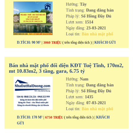
cực tốt
Hướng:
Tây
Tình trạng:
Đang đăng bán
Pháp lý:
Sổ Hồng Đầy Đủ
Lượt xem:
1514
Ngày đăng:
23-03-2021
Loại tin:
Bán nhà mặt phố
D.TÍCH: 90 M² |
( trên tổng diện tích )
| KHÁCH GỬI
3060 TRIỆU
Bán nhà mặt phố đối diện KĐT Tuệ Tĩnh, 170m2,
mt 10.83m2, 3 tầng, gara, 6.75 tỷ
Hướng:
Nam
Tình trạng:
Đang đăng bán
Pháp lý:
Sổ Hồng Đầy Đủ
Lượt xem:
1435
Ngày đăng:
07-03-2021
Loại tin:
Bán nhà mặt phố
D.TÍCH: 170 M² |
( trên tổng diện tích )
| KHÁCH
6750 TRIỆU
GỬI