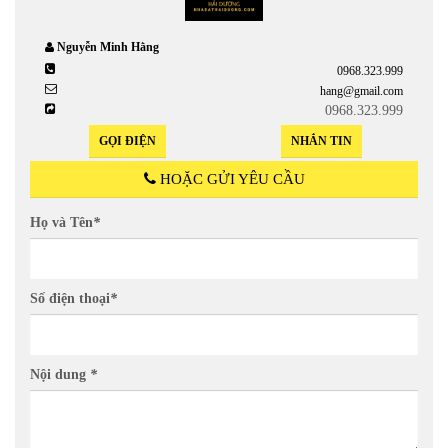
Nguyễn Minh Hằng
0968.323.999
hang@gmail.com
0968.323.999
GỌI ĐIỆN
NHẮN TIN
HOẶC GỬI YÊU CẦU
Họ và Tên
*
Số điện thoại
*
Nội dung
*