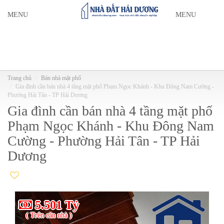
MENU
MENU
Trang chủ
Bán nhà mặt phố
Gia đình cần bán nhà 4 tầng mặt phố Phạm Ngọc Khánh - Khu Đông Nam Cường -
Phường Hải Tân - TP Hải Dương
Gia đình cần bán nhà 4 tầng mặt phố
Phạm Ngọc Khánh - Khu Đông Nam
Cường - Phường Hải Tân - TP Hải
Dương
5.501 Tỷ
( Trên căn nhà )
(