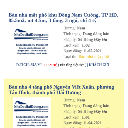
Bán nhà mặt phố khu Đông Nam Cường, TP HD,
85.5m2, mt 4.5m, 3 tầng, 3 ngủ, chỉ 4 tỷ
Hướng:
Nam
Tình trạng:
Đang đăng bán
Pháp lý:
Sổ Hồng Đầy Đủ
Lượt xem:
1592
Ngày đăng:
11-05-2021
Loại tin:
Bán nhà mặt phố
D.TÍCH: 85.5 M² |
( trên tổng diện tích )
| KHÁCH GỬI
LIÊN HỆ
Bán nhà 4 tầng phố Nguyễn Viết Xuân, phường
Tân Bình, thành phố Hải Dương
Hướng:
Nam
Tình trạng:
Đang đăng bán
Pháp lý:
Sổ Hồng Đầy Đủ
Lượt xem:
1501
Ngày đăng:
11-04-2021