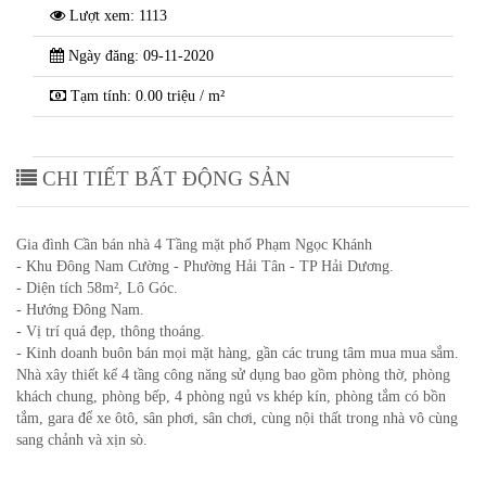
Lượt xem: 1113
Ngày đăng: 09-11-2020
Tạm tính: 0.00 triệu / m²
CHI TIẾT BẤT ĐỘNG SẢN
Gia đình Cần bán nhà 4 Tầng mặt phố Phạm Ngọc Khánh
- Khu Đông Nam Cường - Phường Hải Tân - TP Hải Dương.
- Diện tích 58m², Lô Góc.
- Hướng Đông Nam.
- Vị trí quá đẹp, thông thoáng.
- Kinh doanh buôn bán mọi mặt hàng, gần các trung tâm mua mua sắm.
Nhà xây thiết kế 4 tầng công năng sử dụng bao gồm phòng thờ, phòng
khách chung, phòng bếp, 4 phòng ngủ vs khép kín, phòng tắm có bồn
tắm, gara để xe ôtô, sân phơi, sân chơi, cùng nội thất trong nhà vô cùng
sang chảnh và xịn sò.