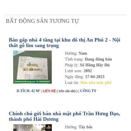
BẤT ĐỘNG SẢN TƯƠNG TỰ
Bán gấp nhà 4 tầng tại khu đô thị An Phú 2 - Nội
thất gỗ lim sang trọng
Hướng:
Nam
Tình trạng:
Đang đăng bán
Pháp lý:
Sổ Hồng Đầy Đủ
Lượt xem:
2892
Ngày đăng:
17-04-2023
Loại tin:
Bán nhà mặt phố
D.TÍCH: 42 M² |
( trên căn nhà )
| CÔNG TY
LIÊN HỆ
Chính chủ gửi bán nhà mặt phố Trần Hưng Đạo,
thành phố Hải Dương
Hướng:
Tây bắc