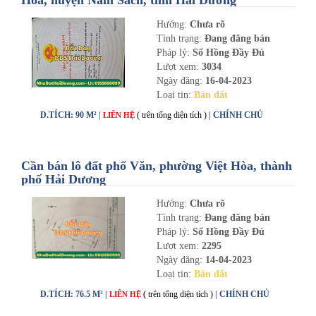
Hòa, huyện Nam Sách, tỉnh Hải Dương
Hướng:
Chưa rõ
Tình trạng:
Đang đăng bán
Pháp lý:
Sổ Hồng Đầy Đủ
Lượt xem:
3034
Ngày đăng:
16-04-2023
Loại tin:
Bán đất
D.TÍCH: 90 M² |
( trên tổng diện tích )
| CHÍNH CHỦ
LIÊN HỆ
Cần bán lô đất phố Văn, phường Việt Hòa, thành
phố Hải Dương
Hướng:
Chưa rõ
Tình trạng:
Đang đăng bán
Pháp lý:
Sổ Hồng Đầy Đủ
Lượt xem:
2295
Ngày đăng:
14-04-2023
Loại tin:
Bán đất
D.TÍCH: 76.5 M² |
( trên tổng diện tích )
| CHÍNH CHỦ
LIÊN HỆ