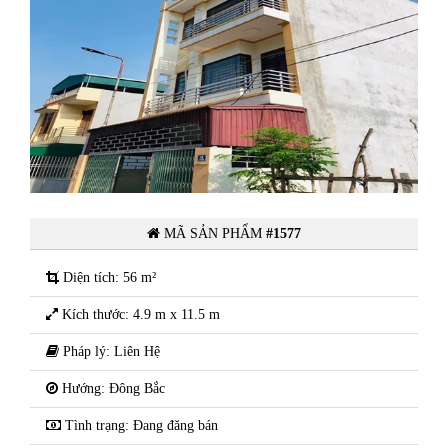
ất
Gia chủ nhờ bán căn nhà 3 Tầng rất
rộng đẹp khu vực phố Mạc Hiển
Tích. Phường Hải Tân. Tp Hải
Dương.
MÃ SẢN PHẨM
#1577
Diện tích: 56 m²
Kích thước: 4.9 m x 11.5 m
Pháp lý: Liên Hệ
Hướng: Đông Bắc
Tình trạng: Đang đăng bán