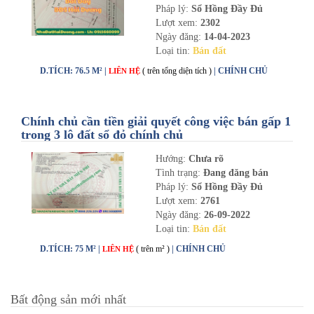
Pháp lý:
Sổ Hồng Đầy Đủ
Lượt xem:
2302
Ngày đăng:
14-04-2023
Loại tin:
Bán đất
D.TÍCH: 76.5 M² |
( trên tổng diện tích )
| CHÍNH CHỦ
LIÊN HỆ
Chính chủ cần tiền giải quyết công việc bán gấp 1
trong 3 lô đất sổ đỏ chính chủ
Hướng:
Chưa rõ
Tình trạng:
Đang đăng bán
Pháp lý:
Sổ Hồng Đầy Đủ
Lượt xem:
2761
Ngày đăng:
26-09-2022
Loại tin:
Bán đất
D.TÍCH: 75 M² |
( trên m² )
| CHÍNH CHỦ
LIÊN HỆ
Bất động sản mới nhất