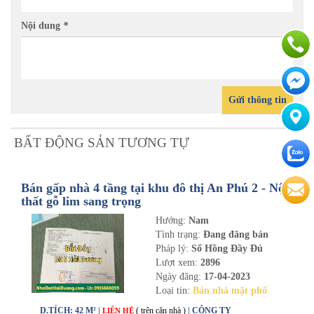
Nội dung
*
Gửi thông tin
BẤT ĐỘNG SẢN TƯƠNG TỰ
Bán gấp nhà 4 tầng tại khu đô thị An Phú 2 - Nội
thất gỗ lim sang trọng
Hướng:
Nam
Tình trạng:
Đang đăng bán
Pháp lý:
Sổ Hồng Đầy Đủ
Lượt xem:
2896
Ngày đăng:
17-04-2023
Loại tin:
Bán nhà mặt phố
D.TÍCH: 42 M² |
( trên căn nhà )
| CÔNG TY
LIÊN HỆ