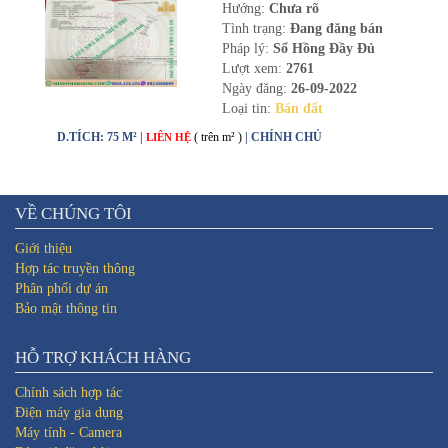
Hướng:
Chưa rõ
Tình trạng:
Đang đăng bán
Pháp lý:
Sổ Hồng Đầy Đủ
Lượt xem:
2761
Ngày đăng:
26-09-2022
Loại tin:
Bán đất
D.TÍCH: 75 M² |
( trên m² )
| CHÍNH CHỦ
LIÊN HỆ
VỀ CHÚNG TÔI
Giới thiệu
Hợp tác truyền thông
Phân phối dự án
Bảo mật thông tin
HỖ TRỢ KHÁCH HÀNG
Chính sách hợp tác
Điện máy gia dụng
Máy tính - Camera