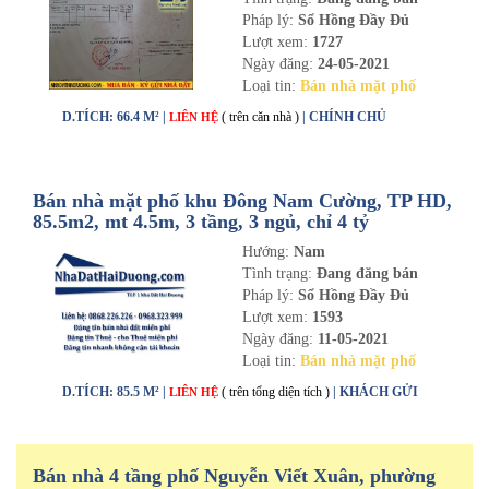
Pháp lý:
Sổ Hồng Đầy Đủ
Lượt xem:
1727
Ngày đăng:
24-05-2021
Loại tin:
Bán nhà mặt phố
D.TÍCH: 66.4 M² |
( trên căn nhà )
| CHÍNH CHỦ
LIÊN HỆ
Bán nhà mặt phố khu Đông Nam Cường, TP HD,
85.5m2, mt 4.5m, 3 tầng, 3 ngủ, chỉ 4 tỷ
Hướng:
Nam
Tình trạng:
Đang đăng bán
Pháp lý:
Sổ Hồng Đầy Đủ
Lượt xem:
1593
Ngày đăng:
11-05-2021
Loại tin:
Bán nhà mặt phố
D.TÍCH: 85.5 M² |
( trên tổng diện tích )
| KHÁCH GỬI
LIÊN HỆ
Bán nhà 4 tầng phố Nguyễn Viết Xuân, phường