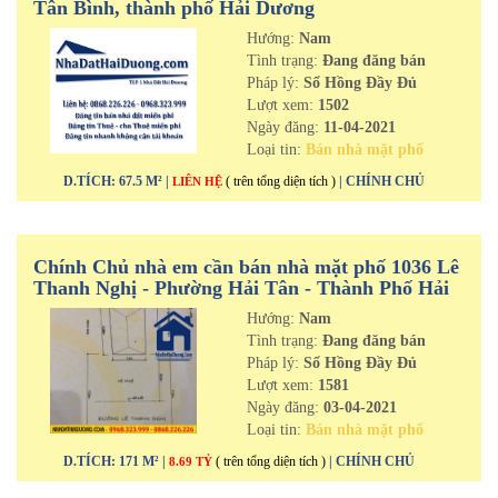
Tân Bình, thành phố Hải Dương
Hướng:
Nam
Tình trạng:
Đang đăng bán
Pháp lý:
Sổ Hồng Đầy Đủ
Lượt xem:
1502
Ngày đăng:
11-04-2021
Loại tin:
Bán nhà mặt phố
D.TÍCH: 67.5 M² |
( trên tổng diện tích )
| CHÍNH CHỦ
LIÊN HỆ
Chính Chủ nhà em cần bán nhà mặt phố 1036 Lê
Thanh Nghị - Phường Hải Tân - Thành Phố Hải
Dương
Hướng:
Nam
Tình trạng:
Đang đăng bán
Pháp lý:
Sổ Hồng Đầy Đủ
Lượt xem:
1581
Ngày đăng:
03-04-2021
Loại tin:
Bán nhà mặt phố
D.TÍCH: 171 M² |
( trên tổng diện tích )
| CHÍNH CHỦ
8.69 TỶ