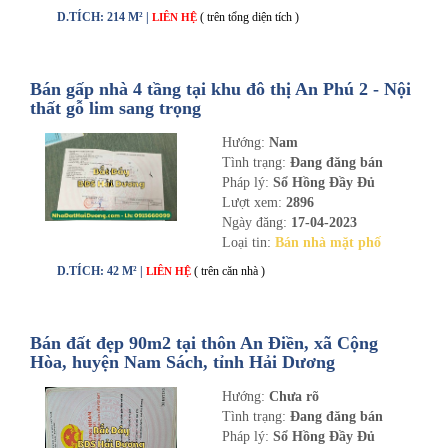
D.TÍCH: 214 M² |
( trên tổng diện tích )
LIÊN HỆ
Bán gấp nhà 4 tầng tại khu đô thị An Phú 2 - Nội
thất gỗ lim sang trọng
Hướng:
Nam
Tình trạng:
Đang đăng bán
Pháp lý:
Sổ Hồng Đầy Đủ
Lượt xem:
2896
Ngày đăng:
17-04-2023
Loại tin:
Bán nhà mặt phố
D.TÍCH: 42 M² |
( trên căn nhà )
LIÊN HỆ
Bán đất đẹp 90m2 tại thôn An Điền, xã Cộng
Hòa, huyện Nam Sách, tỉnh Hải Dương
Hướng:
Chưa rõ
Tình trạng:
Đang đăng bán
Pháp lý:
Sổ Hồng Đầy Đủ