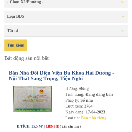
- Chọn Xã/Phường -
Loại BDS
Tất cả
Tìm kiếm
Bất động sản nổi bật
Bán Nhà Đối Diện Viện Đa Khoa Hải Dương -
Nội Thất Sang Trọng, Tiện Nghi
Hướng:
Đông
Tình trạng:
Đang đăng bán
Pháp lý:
Sổ nhà
Lượt xem:
2764
Ngày đăng:
17-04-2023
Loại tin:
Bán nhà riêng
D.TÍCH: 35.5 M² |
( trên căn nhà )
LIÊN HỆ