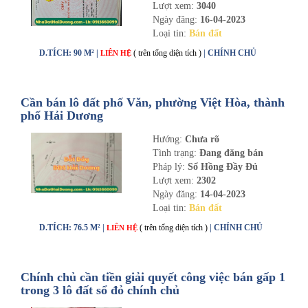
Lượt xem:
3040
Ngày đăng:
16-04-2023
Loại tin:
Bán đất
D.TÍCH: 90 M² |
( trên tổng diện tích )
| CHÍNH CHỦ
LIÊN HỆ
Cần bán lô đất phố Văn, phường Việt Hòa, thành
phố Hải Dương
Hướng:
Chưa rõ
Tình trạng:
Đang đăng bán
Pháp lý:
Sổ Hồng Đầy Đủ
Lượt xem:
2302
Ngày đăng:
14-04-2023
Loại tin:
Bán đất
D.TÍCH: 76.5 M² |
( trên tổng diện tích )
| CHÍNH CHỦ
LIÊN HỆ
Chính chủ cần tiền giải quyết công việc bán gấp 1
trong 3 lô đất sổ đỏ chính chủ