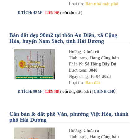
Loại tin:
Bán nhà mặt phố
D.TÍCH: 42 M² |
( trên căn nhà )
LIÊN HỆ
Bán đất đẹp 90m2 tại thôn An Điền, xã Cộng
Hòa, huyện Nam Sách, tỉnh Hải Dương
Hướng:
Chưa rõ
Tình trạng:
Đang đăng bán
Pháp lý:
Sổ Hồng Đầy Đủ
Lượt xem:
3040
Ngày đăng:
16-04-2023
Loại tin:
Bán đất
D.TÍCH: 90 M² |
( trên tổng diện tích )
| CHÍNH CHỦ
LIÊN HỆ
Cần bán lô đất phố Văn, phường Việt Hòa, thành
phố Hải Dương
Hướng:
Chưa rõ
Tình trạng:
Đang đăng bán