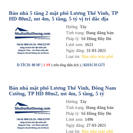
Bán nhà 5 tầng 2 mặt phố Lương Thế Vinh, TP
HD 80m2, mt 4m, 5 tầng, 5 tỷ vị trí đắc địa
Hướng:
Tây
Tình trạng:
Đang đăng bán
Pháp lý:
Sổ Hồng Đầy Đủ
Lượt xem:
1621
Ngày đăng:
31-03-2021
Loại tin:
Bán nhà mặt phố
D.TÍCH: 80 M² |
( trên tổng diện tích )
| KHÁCH GỬI
5 TỶ
Bán nhà mặt phố Lương Thế Vinh, Đông Nam
Cường, TP HD 80m2, mt 4m, 5 tầng, 5 tỷ
Hướng:
Tây
Tình trạng:
Đang đăng bán
Pháp lý:
Sổ Hồng Đầy Đủ
Lượt xem:
1496
Ngày đăng:
27-03-2021
Loại tin:
Bán nhà mặt phố