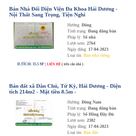
Bán Nhà Đối Diện Viện Đa Khoa Hải Dương -
Nội Thất Sang Trọng, Tiện Nghi
Hướng:
Đông
Tình trạng:
Đang đăng bán
Pháp lý:
Sổ nhà
Lượt xem:
2764
Ngày đăng:
17-04-2023
Loại tin:
Bán nhà riêng
D.TÍCH: 35.5 M² |
( trên căn nhà )
LIÊN HỆ
Bán đất xã Dân Chủ, Tứ Kỳ, Hải Dương - Diện
tích 214m2 - Mặt tiền 8.5m -
nhadathaiduong.com
Hướng:
Đông Nam
Tình trạng:
Đang đăng bán
Pháp lý:
Sổ Hồng Đầy Đủ
Lượt xem:
2382
Ngày đăng:
17-04-2023
Loại tin:
Bán đất