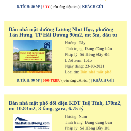
D.TÍCH: 80 M² |
( trên tổng diện tích )
| KHÁCH GỬI
5 TỶ
Bán nhà mặt đường Lương Như Học, phường
Tân Hưng, TP Hải Dương 90m2, mt 5m, đầu tư
cực tốt
Hướng:
Tây
Tình trạng:
Đang đăng bán
Pháp lý:
Sổ Hồng Đầy Đủ
Lượt xem:
1515
Ngày đăng:
23-03-2021
Loại tin:
Bán nhà mặt phố
D.TÍCH: 90 M² |
( trên tổng diện tích )
| KHÁCH GỬI
3060 TRIỆU
Bán nhà mặt phố đối diện KĐT Tuệ Tĩnh, 170m2,
mt 10.83m2, 3 tầng, gara, 6.75 tỷ
Hướng:
Nam
Tình trạng:
Đang đăng bán
Pháp lý:
Sổ Hồng Đầy Đủ