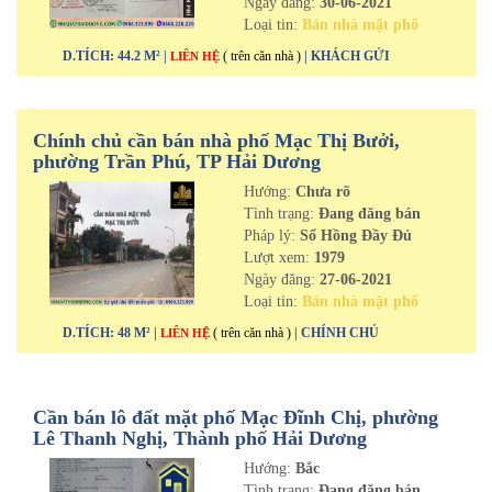
Ngày đăng:
30-06-2021
Loại tin:
Bán nhà mặt phố
D.TÍCH: 44.2 M² |
( trên căn nhà )
| KHÁCH GỬI
LIÊN HỆ
Chính chủ cần bán nhà phố Mạc Thị Bưởi,
phường Trần Phú, TP Hải Dương
Hướng:
Chưa rõ
Tình trạng:
Đang đăng bán
Pháp lý:
Sổ Hồng Đầy Đủ
Lượt xem:
1979
Ngày đăng:
27-06-2021
Loại tin:
Bán nhà mặt phố
D.TÍCH: 48 M² |
( trên căn nhà )
| CHÍNH CHỦ
LIÊN HỆ
Cần bán lô đất mặt phố Mạc Đĩnh Chị, phường
Lê Thanh Nghị, Thành phố Hải Dương
Hướng:
Bắc
Tình trạng:
Đang đăng bán