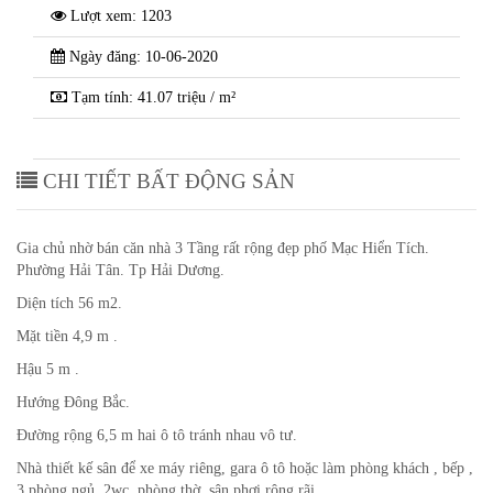
Lượt xem: 1203
Ngày đăng: 10-06-2020
Tạm tính: 41.07 triệu / m²
CHI TIẾT BẤT ĐỘNG SẢN
Gia chủ nhờ bán căn nhà 3 Tầng rất rộng đẹp phố Mạc Hiển Tích.
Phường Hải Tân. Tp Hải Dương.
Diện tích 56 m2.
Mặt tiền 4,9 m .
Hậu 5 m .
Hướng Đông Bắc.
Đường rộng 6,5 m hai ô tô tránh nhau vô tư.
Nhà thiết kế sân để xe máy riêng, gara ô tô hoặc làm phòng khách , bếp ,
3 phòng ngủ, 2wc, phòng thờ, sân phơi rộng rãi.