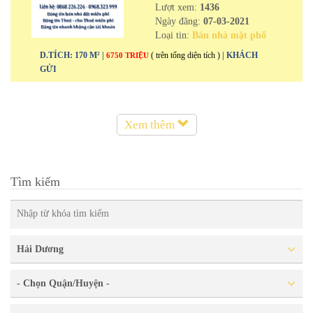
Lượt xem:
1436
Ngày đăng:
07-03-2021
Loại tin:
Bán nhà mặt phố
D.TÍCH: 170 M² |
( trên tổng diện tích )
| KHÁCH
6750 TRIỆU
GỬI
Xem thêm
Tìm kiếm
Hải Dương
- Chọn Quận/Huyện -