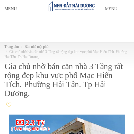
MENU
MENU
Trang chủ
Bán nhà mặt phố
Gia chủ nhờ bán căn nhà 3 Tầng rất rộng đẹp khu vực phố Mạc Hiển Tích. Phường
Hải Tân. Tp Hải Dương.
Gia chủ nhờ bán căn nhà 3 Tầng rất
rộng đẹp khu vực phố Mạc Hiển
Tích. Phường Hải Tân. Tp Hải
Dương.
2.3 Tỷ
( Trên tổng diện tích )
( T