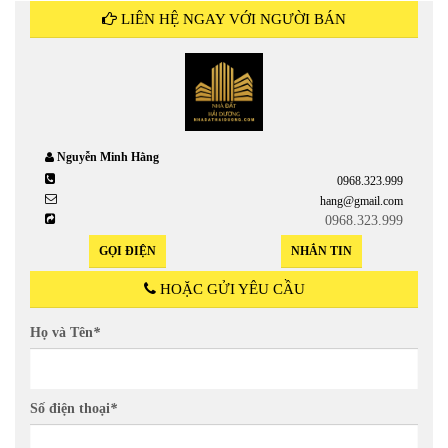
LIÊN HỆ NGAY VỚI NGƯỜI BÁN
Nguyễn Minh Hằng
0968.323.999
hang@gmail.com
0968.323.999
GỌI ĐIỆN
NHẮN TIN
HOẶC GỬI YÊU CẦU
Họ và Tên
*
Số điện thoại
*