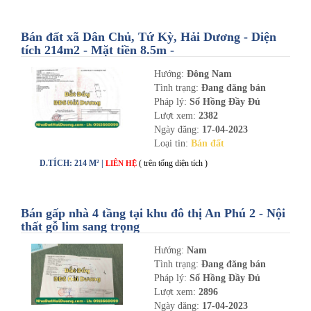
Bán đất xã Dân Chủ, Tứ Kỳ, Hải Dương - Diện
tích 214m2 - Mặt tiền 8.5m -
nhadathaiduong.com
Hướng:
Đông Nam
Tình trạng:
Đang đăng bán
Pháp lý:
Sổ Hồng Đầy Đủ
Lượt xem:
2382
Ngày đăng:
17-04-2023
Loại tin:
Bán đất
D.TÍCH: 214 M² |
( trên tổng diện tích )
LIÊN HỆ
Bán gấp nhà 4 tầng tại khu đô thị An Phú 2 - Nội
thất gỗ lim sang trọng
Hướng:
Nam
Tình trạng:
Đang đăng bán
Pháp lý:
Sổ Hồng Đầy Đủ
Lượt xem:
2896
Ngày đăng:
17-04-2023