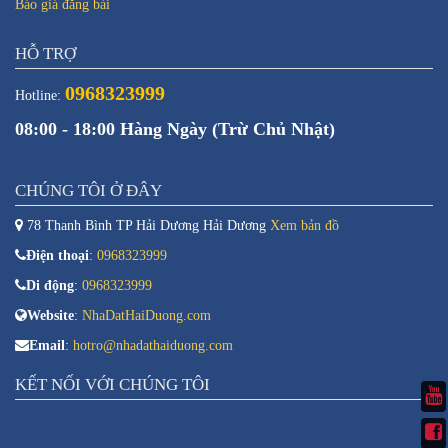
Báo giá đăng bài
HỖ TRỢ
0968323999
Hotline:
08:00 - 18:00 Hàng Ngày (Trừ Chủ Nhật)
CHÚNG TÔI Ở ĐÂY
78 Thanh Bình TP Hải Dương Hải Dương
Xem bản đồ
Điện thoại
:
0968323999
Di động
:
0968323999
Website
:
NhaDatHaiDuong.com
Email
:
hotro@nhadathaiduong.com
KẾT NỐI VỚI CHÚNG TÔI