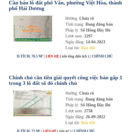
Cần bán lô đất phố Văn, phường Việt Hòa, thành
phố Hải Dương
Hướng:
Chưa rõ
Tình trạng:
Đang đăng bán
Pháp lý:
Sổ Hồng Đầy Đủ
Lượt xem:
2297
Ngày đăng:
14-04-2023
Loại tin:
Bán đất
D.TÍCH: 76.5 M² |
( trên tổng diện tích )
| CHÍNH CHỦ
LIÊN HỆ
Chính chủ cần tiền giải quyết công việc bán gấp 1
trong 3 lô đất sổ đỏ chính chủ
Hướng:
Chưa rõ
Tình trạng:
Đang đăng bán
Pháp lý:
Sổ Hồng Đầy Đủ
Lượt xem:
2758
Ngày đăng:
26-09-2022
Loại tin:
Bán đất
D.TÍCH: 75 M² |
( trên m² )
| CHÍNH CHỦ
LIÊN HỆ