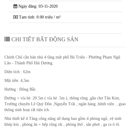
Ngày đăng: 03-11-2020
Tạm tính: 0.00 triệu / m²
CHI TIẾT BẤT ĐỘNG SẢN
Chính Chủ cần bán nhà 4 tầng mặt phố Bà Triệu - Phường Phạm Ngũ
Lão - Thành Phố Hải Dương.
Diện tích : 62m.
Mặt tiền: 4,5m.
Hướng : Đông Bắc.
Đường + vỉa hè :20.5m ( vỉa hè :5m ), thông rộng ,gần chợ Tân Kim,
Trường chuyên Lê Quý Đôn ,Nguyễn Trãi , ngân hàng ,bệnh viện ...giao
thông sinh hoạt rất tiện ích.
Nhà thiết kế 4 Tâng công năng sử dụng bao gồm 4 phòng ngủ ,vệ sinh
khép kín , phòng ăn + bếp rộng rãi , phòng thờ , sân phơi , ga ra ô tô.