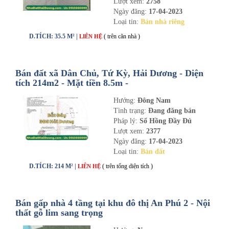
Lượt xem:
2758
Ngày đăng:
17-04-2023
Loại tin:
Bán nhà riêng
D.TÍCH: 35.5 M² |
( trên căn nhà )
LIÊN HỆ
Bán đất xã Dân Chủ, Tứ Kỳ, Hải Dương - Diện
tích 214m2 - Mặt tiền 8.5m -
nhadathaiduong.com
Hướng:
Đông Nam
Tình trạng:
Đang đăng bán
Pháp lý:
Sổ Hồng Đầy Đủ
Lượt xem:
2377
Ngày đăng:
17-04-2023
Loại tin:
Bán đất
D.TÍCH: 214 M² |
( trên tổng diện tích )
LIÊN HỆ
Bán gấp nhà 4 tầng tại khu đô thị An Phú 2 - Nội
thất gỗ lim sang trọng