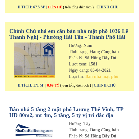
D.TÍCH: 67.5 M² |
( trên tổng diện tích )
| CHÍNH CHỦ
LIÊN HỆ
Chính Chủ nhà em cần bán nhà mặt phố 1036 Lê
Thanh Nghị - Phường Hải Tân - Thành Phố Hải
Dương
Hướng:
Nam
Tình trạng:
Đang đăng bán
Pháp lý:
Sổ Hồng Đầy Đủ
Lượt xem:
1581
Ngày đăng:
03-04-2021
Loại tin:
Bán nhà mặt phố
D.TÍCH: 171 M² |
( trên tổng diện tích )
| CHÍNH CHỦ
8.69 TỶ
Bán nhà 5 tầng 2 mặt phố Lương Thế Vinh, TP
HD 80m2, mt 4m, 5 tầng, 5 tỷ vị trí đắc địa
Hướng:
Tây
Tình trạng:
Đang đăng bán
Pháp lý:
Sổ Hồng Đầy Đủ