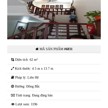
t
Chính Chủ cần bán nhà 4 tầng mặt
ũ
phố Bà Triệu - Phường Phạm Ngũ
Lão - Thành Phố Hải Dương
MÃ SẢN PHẨM
#6831
Diện tích: 62 m²
Kích thước: 4.5 m x 13.7 m
Pháp lý: Liên Hệ
Hướng: Đông Bắc
Tình trạng: Đang đăng bán
Lượt xem: 1196