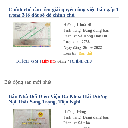
Chính chủ cần tiền giải quyết công việc bán gấp 1
trong 3 lô đất sổ đỏ chính chủ
Hướng:
Chưa rõ
Tình trạng:
Đang đăng bán
Pháp lý:
Sổ Hồng Đầy Đủ
Lượt xem:
2758
Ngày đăng:
26-09-2022
Loại tin:
Bán đất
D.TÍCH: 75 M² |
( trên m² )
| CHÍNH CHỦ
LIÊN HỆ
Bất động sản mới nhất
Bán Nhà Đối Diện Viện Đa Khoa Hải Dương -
Nội Thất Sang Trọng, Tiện Nghi
Hướng:
Đông
Tình trạng:
Đang đăng bán
Pháp lý:
Sổ nhà