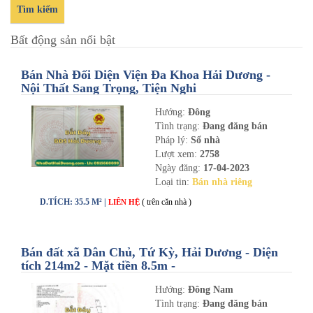
Tìm kiếm
Bất động sản nổi bật
Bán Nhà Đối Diện Viện Đa Khoa Hải Dương -
Nội Thất Sang Trọng, Tiện Nghi
Hướng:
Đông
Tình trạng:
Đang đăng bán
Pháp lý:
Sổ nhà
Lượt xem:
2758
Ngày đăng:
17-04-2023
Loại tin:
Bán nhà riêng
D.TÍCH: 35.5 M² |
( trên căn nhà )
LIÊN HỆ
Bán đất xã Dân Chủ, Tứ Kỳ, Hải Dương - Diện
tích 214m2 - Mặt tiền 8.5m -
nhadathaiduong.com
Hướng:
Đông Nam
Tình trạng:
Đang đăng bán