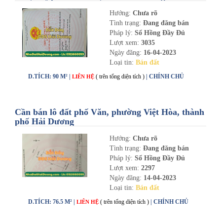
Hướng:
Chưa rõ
Tình trạng:
Đang đăng bán
Pháp lý:
Sổ Hồng Đầy Đủ
Lượt xem:
3035
Ngày đăng:
16-04-2023
Loại tin:
Bán đất
D.TÍCH: 90 M² |
( trên tổng diện tích )
| CHÍNH CHỦ
LIÊN HỆ
Cần bán lô đất phố Văn, phường Việt Hòa, thành
phố Hải Dương
Hướng:
Chưa rõ
Tình trạng:
Đang đăng bán
Pháp lý:
Sổ Hồng Đầy Đủ
Lượt xem:
2297
Ngày đăng:
14-04-2023
Loại tin:
Bán đất
D.TÍCH: 76.5 M² |
( trên tổng diện tích )
| CHÍNH CHỦ
LIÊN HỆ