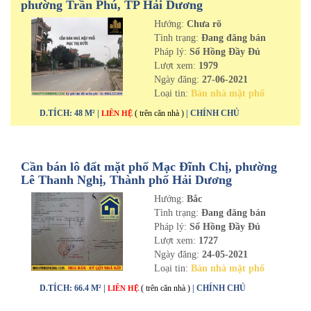
phường Trần Phú, TP Hải Dương
Hướng:
Chưa rõ
Tình trạng:
Đang đăng bán
Pháp lý:
Sổ Hồng Đầy Đủ
Lượt xem:
1979
Ngày đăng:
27-06-2021
Loại tin:
Bán nhà mặt phố
D.TÍCH: 48 M² |
( trên căn nhà )
| CHÍNH CHỦ
LIÊN HỆ
Cần bán lô đất mặt phố Mạc Đĩnh Chị, phường
Lê Thanh Nghị, Thành phố Hải Dương
Hướng:
Bắc
Tình trạng:
Đang đăng bán
Pháp lý:
Sổ Hồng Đầy Đủ
Lượt xem:
1727
Ngày đăng:
24-05-2021
Loại tin:
Bán nhà mặt phố
D.TÍCH: 66.4 M² |
( trên căn nhà )
| CHÍNH CHỦ
LIÊN HỆ