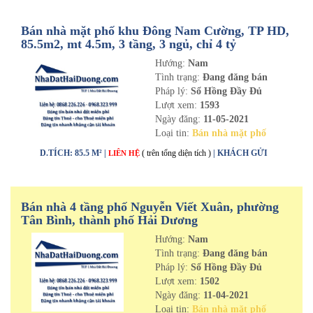
Bán nhà mặt phố khu Đông Nam Cường, TP HD,
85.5m2, mt 4.5m, 3 tầng, 3 ngủ, chỉ 4 tỷ
Hướng:
Nam
Tình trạng:
Đang đăng bán
Pháp lý:
Sổ Hồng Đầy Đủ
Lượt xem:
1593
Ngày đăng:
11-05-2021
Loại tin:
Bán nhà mặt phố
D.TÍCH: 85.5 M² |
( trên tổng diện tích )
| KHÁCH GỬI
LIÊN HỆ
Bán nhà 4 tầng phố Nguyễn Viết Xuân, phường
Tân Bình, thành phố Hải Dương
Hướng:
Nam
Tình trạng:
Đang đăng bán
Pháp lý:
Sổ Hồng Đầy Đủ
Lượt xem:
1502
Ngày đăng:
11-04-2021
Loại tin:
Bán nhà mặt phố