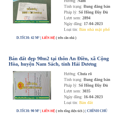
Hướng:
Nam
Tình trạng:
Đang đăng bán
Pháp lý:
Sổ Hồng Đầy Đủ
Lượt xem:
2894
Ngày đăng:
17-04-2023
Loại tin:
Bán nhà mặt phố
D.TÍCH: 42 M² |
( trên căn nhà )
LIÊN HỆ
Bán đất đẹp 90m2 tại thôn An Điền, xã Cộng
Hòa, huyện Nam Sách, tỉnh Hải Dương
Hướng:
Chưa rõ
Tình trạng:
Đang đăng bán
Pháp lý:
Sổ Hồng Đầy Đủ
Lượt xem:
3035
Ngày đăng:
16-04-2023
Loại tin:
Bán đất
D.TÍCH: 90 M² |
( trên tổng diện tích )
| CHÍNH CHỦ
LIÊN HỆ