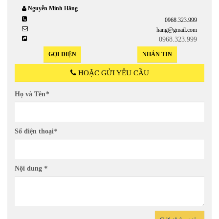
Nguyễn Minh Hằng
0968.323.999
hang@gmail.com
0968.323.999
GỌI ĐIỆN
NHẮN TIN
HOẶC GỬI YÊU CẦU
Họ và Tên
*
Số điện thoại
*
Nội dung
*