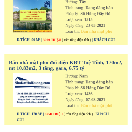
Hướng:
Tây
Tình trạng:
Đang đăng bán
Pháp lý:
Sổ Hồng Đầy Đủ
Lượt xem:
1515
Ngày đăng:
23-03-2021
Loại tin:
Bán nhà mặt phố
D.TÍCH: 90 M² |
( trên tổng diện tích )
| KHÁCH GỬI
3060 TRIỆU
Bán nhà mặt phố đối diện KĐT Tuệ Tĩnh, 170m2,
mt 10.83m2, 3 tầng, gara, 6.75 tỷ
Hướng:
Nam
Tình trạng:
Đang đăng bán
Pháp lý:
Sổ Hồng Đầy Đủ
Lượt xem:
1436
Ngày đăng:
07-03-2021
Loại tin:
Bán nhà mặt phố
D.TÍCH: 170 M² |
( trên tổng diện tích )
| KHÁCH
6750 TRIỆU
GỬI