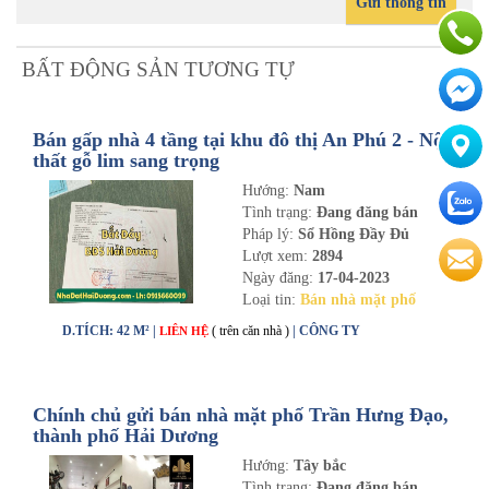
Gửi thông tin
BẤT ĐỘNG SẢN TƯƠNG TỰ
Bán gấp nhà 4 tầng tại khu đô thị An Phú 2 - Nội
thất gỗ lim sang trọng
Hướng:
Nam
Tình trạng:
Đang đăng bán
Pháp lý:
Sổ Hồng Đầy Đủ
Lượt xem:
2894
Ngày đăng:
17-04-2023
Loại tin:
Bán nhà mặt phố
D.TÍCH: 42 M² |
( trên căn nhà )
| CÔNG TY
LIÊN HỆ
Chính chủ gửi bán nhà mặt phố Trần Hưng Đạo,
thành phố Hải Dương
Hướng:
Tây bắc
Tình trạng:
Đang đăng bán