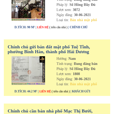
Pháp lý:
Sổ Hồng Đầy Đủ
Lượt xem:
3072
Ngày đăng:
30-06-2021
Loại tin:
Bán nhà mặt phố
D.TÍCH: 90 M² |
( trên căn nhà )
| CHÍNH CHỦ
LIÊN HỆ
Chính chủ gửi bán đất mặt phố Tuệ Tĩnh,
phường Bình Hàn, thành phố Hải Dương
Hướng:
Nam
Tình trạng:
Đang đăng bán
Pháp lý:
Sổ Hồng Đầy Đủ
Lượt xem:
1808
Ngày đăng:
30-06-2021
Loại tin:
Bán nhà mặt phố
D.TÍCH: 44.2 M² |
( trên căn nhà )
| KHÁCH GỬI
LIÊN HỆ
Chính chủ cần bán nhà phố Mạc Thị Bưởi,