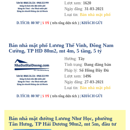
Lượt xem:
1620
Ngày đăng:
31-03-2021
Loại tin:
Bán nhà mặt phố
D.TÍCH: 80 M² |
( trên tổng diện tích )
| KHÁCH GỬI
5 TỶ
Bán nhà mặt phố Lương Thế Vinh, Đông Nam
Cường, TP HD 80m2, mt 4m, 5 tầng, 5 tỷ
Hướng:
Tây
Tình trạng:
Đang đăng bán
Pháp lý:
Sổ Hồng Đầy Đủ
Lượt xem:
1496
Ngày đăng:
27-03-2021
Loại tin:
Bán nhà mặt phố
D.TÍCH: 80 M² |
( trên tổng diện tích )
| KHÁCH GỬI
5 TỶ
Bán nhà mặt đường Lương Như Học, phường
Tân Hưng, TP Hải Dương 90m2, mt 5m, đầu tư
cực tốt