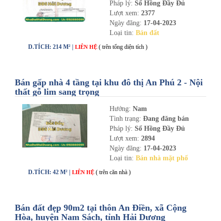
Pháp lý:
Sổ Hồng Đầy Đủ
Lượt xem:
2377
Ngày đăng:
17-04-2023
Loại tin:
Bán đất
D.TÍCH: 214 M² |
( trên tổng diện tích )
LIÊN HỆ
Bán gấp nhà 4 tầng tại khu đô thị An Phú 2 - Nội
thất gỗ lim sang trọng
Hướng:
Nam
Tình trạng:
Đang đăng bán
Pháp lý:
Sổ Hồng Đầy Đủ
Lượt xem:
2894
Ngày đăng:
17-04-2023
Loại tin:
Bán nhà mặt phố
D.TÍCH: 42 M² |
( trên căn nhà )
LIÊN HỆ
Bán đất đẹp 90m2 tại thôn An Điền, xã Cộng
Hòa, huyện Nam Sách, tỉnh Hải Dương