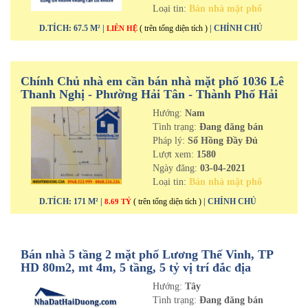
Loại tin:
Bán nhà mặt phố
D.TÍCH: 67.5 M² |
( trên tổng diện tích )
| CHÍNH CHỦ
LIÊN HỆ
Chính Chủ nhà em cần bán nhà mặt phố 1036 Lê
Thanh Nghị - Phường Hải Tân - Thành Phố Hải
Dương
Hướng:
Nam
Tình trạng:
Đang đăng bán
Pháp lý:
Sổ Hồng Đầy Đủ
Lượt xem:
1580
Ngày đăng:
03-04-2021
Loại tin:
Bán nhà mặt phố
D.TÍCH: 171 M² |
( trên tổng diện tích )
| CHÍNH CHỦ
8.69 TỶ
Bán nhà 5 tầng 2 mặt phố Lương Thế Vinh, TP
HD 80m2, mt 4m, 5 tầng, 5 tỷ vị trí đắc địa
Hướng:
Tây
Tình trạng:
Đang đăng bán