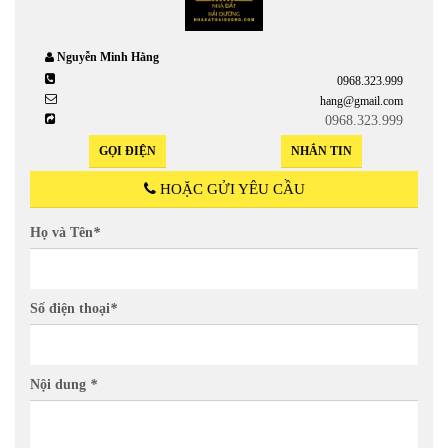
Nguyễn Minh Hằng
0968.323.999
hang@gmail.com
0968.323.999
GỌI ĐIỆN
NHẮN TIN
HOẶC GỬI YÊU CẦU
Họ và Tên
*
Số điện thoại
*
Nội dung
*