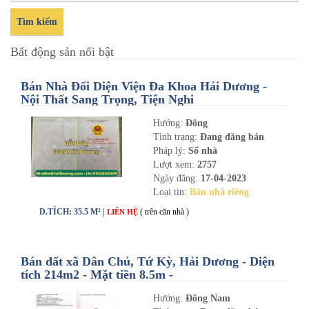
Tìm kiếm
Bất động sản nổi bật
Bán Nhà Đối Diện Viện Đa Khoa Hải Dương -
Nội Thất Sang Trọng, Tiện Nghi
Hướng:
Đông
Tình trạng:
Đang đăng bán
Pháp lý:
Sổ nhà
Lượt xem:
2757
Ngày đăng:
17-04-2023
Loại tin:
Bán nhà riêng
D.TÍCH: 35.5 M² |
( trên căn nhà )
LIÊN HỆ
Bán đất xã Dân Chủ, Tứ Kỳ, Hải Dương - Diện
tích 214m2 - Mặt tiền 8.5m -
nhadathaiduong.com
Hướng:
Đông Nam