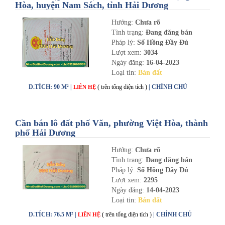
Hòa, huyện Nam Sách, tỉnh Hải Dương
Hướng:
Chưa rõ
Tình trạng:
Đang đăng bán
Pháp lý:
Sổ Hồng Đầy Đủ
Lượt xem:
3034
Ngày đăng:
16-04-2023
Loại tin:
Bán đất
D.TÍCH: 90 M² |
( trên tổng diện tích )
| CHÍNH CHỦ
LIÊN HỆ
Cần bán lô đất phố Văn, phường Việt Hòa, thành
phố Hải Dương
Hướng:
Chưa rõ
Tình trạng:
Đang đăng bán
Pháp lý:
Sổ Hồng Đầy Đủ
Lượt xem:
2295
Ngày đăng:
14-04-2023
Loại tin:
Bán đất
D.TÍCH: 76.5 M² |
( trên tổng diện tích )
| CHÍNH CHỦ
LIÊN HỆ