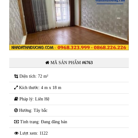
g
Chính chủ cần bán ngôi nhà 4 tầng
m
mặt phố Cao Bá Quát - Đông Nam
Cường - Thành Phố Hải Dương
MÃ SẢN PHẨM
#6763
Diện tích: 72 m²
Kích thước: 4 m x 18 m
Pháp lý: Liên Hệ
Hướng: Tây bắc
Tình trạng: Đang đăng bán
Lượt xem: 1122