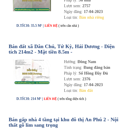
Pháp lý:
Sổ nhà
Lượt xem:
2757
Ngày đăng:
17-04-2023
Loại tin:
Bán nhà riêng
D.TÍCH: 35.5 M² |
( trên căn nhà )
LIÊN HỆ
Bán đất xã Dân Chủ, Tứ Kỳ, Hải Dương - Diện
tích 214m2 - Mặt tiền 8.5m -
nhadathaiduong.com
Hướng:
Đông Nam
Tình trạng:
Đang đăng bán
Pháp lý:
Sổ Hồng Đầy Đủ
Lượt xem:
2376
Ngày đăng:
17-04-2023
Loại tin:
Bán đất
D.TÍCH: 214 M² |
( trên tổng diện tích )
LIÊN HỆ
Bán gấp nhà 4 tầng tại khu đô thị An Phú 2 - Nội
thất gỗ lim sang trọng