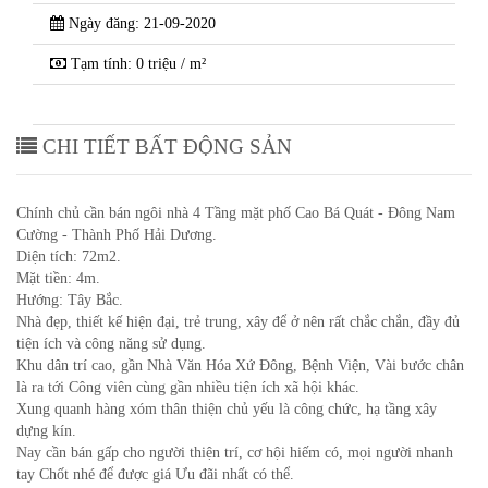
Ngày đăng: 21-09-2020
Tạm tính: 0 triệu / m²
CHI TIẾT BẤT ĐỘNG SẢN
Chính chủ cần bán ngôi nhà 4 Tầng mặt phố Cao Bá Quát - Đông Nam
Cường - Thành Phố Hải Dương.
Diện tích: 72m2.
Mặt tiền: 4m.
Hướng: Tây Bắc.
Nhà đẹp, thiết kế hiện đại, trẻ trung, xây để ở nên rất chắc chắn, đầy đủ
tiện ích và công năng sử dụng.
Khu dân trí cao, gần Nhà Văn Hóa Xứ Đông, Bệnh Viện, Vài bước chân
là ra tới Công viên cùng gần nhiều tiện ích xã hội khác.
Xung quanh hàng xóm thân thiện chủ yếu là công chức, hạ tầng xây
dựng kín.
Nay cần bán gấp cho người thiện trí, cơ hội hiếm có, mọi người nhanh
tay Chốt nhé để được giá Ưu đãi nhất có thể.