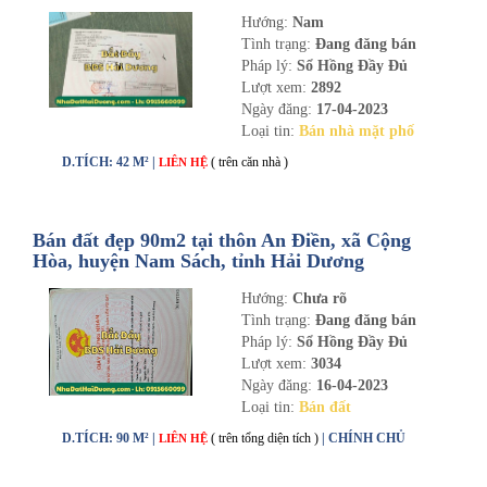
Hướng:
Nam
Tình trạng:
Đang đăng bán
Pháp lý:
Sổ Hồng Đầy Đủ
Lượt xem:
2892
Ngày đăng:
17-04-2023
Loại tin:
Bán nhà mặt phố
D.TÍCH: 42 M² |
( trên căn nhà )
LIÊN HỆ
Bán đất đẹp 90m2 tại thôn An Điền, xã Cộng
Hòa, huyện Nam Sách, tỉnh Hải Dương
Hướng:
Chưa rõ
Tình trạng:
Đang đăng bán
Pháp lý:
Sổ Hồng Đầy Đủ
Lượt xem:
3034
Ngày đăng:
16-04-2023
Loại tin:
Bán đất
D.TÍCH: 90 M² |
( trên tổng diện tích )
| CHÍNH CHỦ
LIÊN HỆ