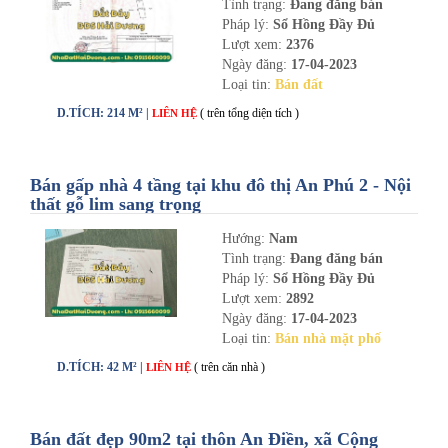
Tình trạng:
Đang đăng bán
Pháp lý:
Sổ Hồng Đầy Đủ
Lượt xem:
2376
Ngày đăng:
17-04-2023
Loại tin:
Bán đất
D.TÍCH: 214 M² |
( trên tổng diện tích )
LIÊN HỆ
Bán gấp nhà 4 tầng tại khu đô thị An Phú 2 - Nội
thất gỗ lim sang trọng
Hướng:
Nam
Tình trạng:
Đang đăng bán
Pháp lý:
Sổ Hồng Đầy Đủ
Lượt xem:
2892
Ngày đăng:
17-04-2023
Loại tin:
Bán nhà mặt phố
D.TÍCH: 42 M² |
( trên căn nhà )
LIÊN HỆ
Bán đất đẹp 90m2 tại thôn An Điền, xã Cộng