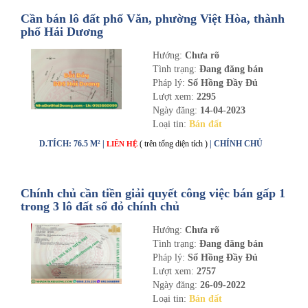
Cần bán lô đất phố Văn, phường Việt Hòa, thành
phố Hải Dương
Hướng:
Chưa rõ
Tình trạng:
Đang đăng bán
Pháp lý:
Sổ Hồng Đầy Đủ
Lượt xem:
2295
Ngày đăng:
14-04-2023
Loại tin:
Bán đất
D.TÍCH: 76.5 M² |
( trên tổng diện tích )
| CHÍNH CHỦ
LIÊN HỆ
Chính chủ cần tiền giải quyết công việc bán gấp 1
trong 3 lô đất sổ đỏ chính chủ
Hướng:
Chưa rõ
Tình trạng:
Đang đăng bán
Pháp lý:
Sổ Hồng Đầy Đủ
Lượt xem:
2757
Ngày đăng:
26-09-2022
Loại tin:
Bán đất