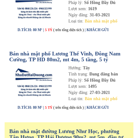
Pháp lý:
Sổ Hồng Đầy Đủ
Lượt xem:
1619
Ngày đăng:
31-03-2021
Loại tin:
Bán nhà mặt phố
D.TÍCH: 80 M² |
( trên tổng diện tích )
| KHÁCH GỬI
5 TỶ
Bán nhà mặt phố Lương Thế Vinh, Đông Nam
Cường, TP HD 80m2, mt 4m, 5 tầng, 5 tỷ
Hướng:
Tây
Tình trạng:
Đang đăng bán
Pháp lý:
Sổ Hồng Đầy Đủ
Lượt xem:
1495
Ngày đăng:
27-03-2021
Loại tin:
Bán nhà mặt phố
D.TÍCH: 80 M² |
( trên tổng diện tích )
| KHÁCH GỬI
5 TỶ
Bán nhà mặt đường Lương Như Học, phường
Tân Hưng, TP Hải Dương 90m2, mt 5m, đầu tư