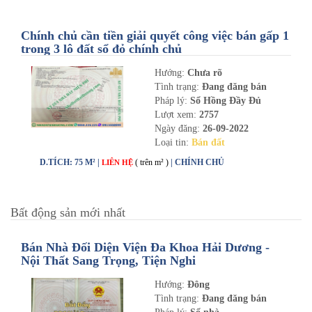
Chính chủ cần tiền giải quyết công việc bán gấp 1
trong 3 lô đất sổ đỏ chính chủ
Hướng:
Chưa rõ
Tình trạng:
Đang đăng bán
Pháp lý:
Sổ Hồng Đầy Đủ
Lượt xem:
2757
Ngày đăng:
26-09-2022
Loại tin:
Bán đất
D.TÍCH: 75 M² |
( trên m² )
| CHÍNH CHỦ
LIÊN HỆ
Bất động sản mới nhất
Bán Nhà Đối Diện Viện Đa Khoa Hải Dương -
Nội Thất Sang Trọng, Tiện Nghi
Hướng:
Đông
Tình trạng:
Đang đăng bán