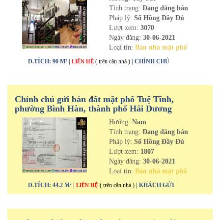
Tình trạng:
Đang đăng bán
Pháp lý:
Sổ Hồng Đầy Đủ
Lượt xem:
3070
Ngày đăng:
30-06-2021
Loại tin:
Bán nhà mặt phố
D.TÍCH: 90 M² |
( trên căn nhà )
| CHÍNH CHỦ
LIÊN HỆ
Chính chủ gửi bán đất mặt phố Tuệ Tĩnh,
phường Bình Hàn, thành phố Hải Dương
Hướng:
Nam
Tình trạng:
Đang đăng bán
Pháp lý:
Sổ Hồng Đầy Đủ
Lượt xem:
1807
Ngày đăng:
30-06-2021
Loại tin:
Bán nhà mặt phố
D.TÍCH: 44.2 M² |
( trên căn nhà )
| KHÁCH GỬI
LIÊN HỆ