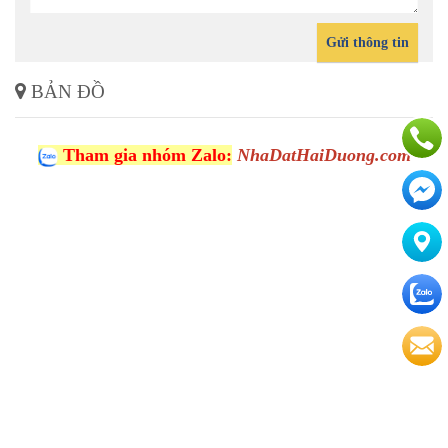
Gửi thông tin
BẢN ĐỒ
Tham gia nhóm Zalo:
NhaDatHaiDuong.com