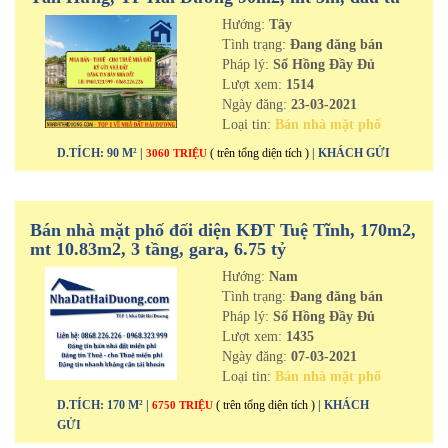
cực tốt
Hướng:
Tây
Tình trạng:
Đang đăng bán
Pháp lý:
Sổ Hồng Đầy Đủ
Lượt xem:
1514
Ngày đăng:
23-03-2021
Loại tin:
Bán nhà mặt phố
D.TÍCH: 90 M² |
( trên tổng diện tích )
| KHÁCH GỬI
3060 TRIỆU
Bán nhà mặt phố đối diện KĐT Tuệ Tĩnh, 170m2,
mt 10.83m2, 3 tầng, gara, 6.75 tỷ
Hướng:
Nam
Tình trạng:
Đang đăng bán
Pháp lý:
Sổ Hồng Đầy Đủ
Lượt xem:
1435
Ngày đăng:
07-03-2021
Loại tin:
Bán nhà mặt phố
D.TÍCH: 170 M² |
( trên tổng diện tích )
| KHÁCH
6750 TRIỆU
GỬI