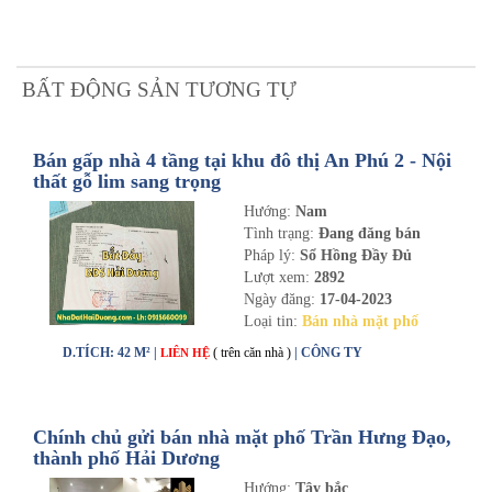
BẤT ĐỘNG SẢN TƯƠNG TỰ
Bán gấp nhà 4 tầng tại khu đô thị An Phú 2 - Nội
thất gỗ lim sang trọng
Hướng:
Nam
Tình trạng:
Đang đăng bán
Pháp lý:
Sổ Hồng Đầy Đủ
Lượt xem:
2892
Ngày đăng:
17-04-2023
Loại tin:
Bán nhà mặt phố
D.TÍCH: 42 M² |
( trên căn nhà )
| CÔNG TY
LIÊN HỆ
Chính chủ gửi bán nhà mặt phố Trần Hưng Đạo,
thành phố Hải Dương
Hướng:
Tây bắc