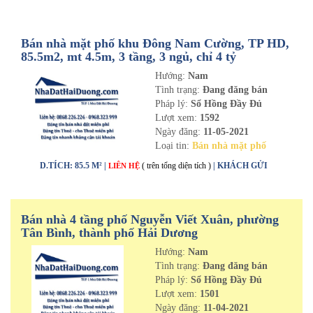
Bán nhà mặt phố khu Đông Nam Cường, TP HD,
85.5m2, mt 4.5m, 3 tầng, 3 ngủ, chỉ 4 tỷ
Hướng:
Nam
Tình trạng:
Đang đăng bán
Pháp lý:
Sổ Hồng Đầy Đủ
Lượt xem:
1592
Ngày đăng:
11-05-2021
Loại tin:
Bán nhà mặt phố
D.TÍCH: 85.5 M² |
( trên tổng diện tích )
| KHÁCH GỬI
LIÊN HỆ
Bán nhà 4 tầng phố Nguyễn Viết Xuân, phường
Tân Bình, thành phố Hải Dương
Hướng:
Nam
Tình trạng:
Đang đăng bán
Pháp lý:
Sổ Hồng Đầy Đủ
Lượt xem:
1501
Ngày đăng:
11-04-2021