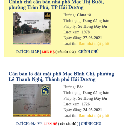
Chính chủ cần bán nhà phố Mạc Thị Bưởi,
phường Trần Phú, TP Hải Dương
Hướng:
Chưa rõ
Tình trạng:
Đang đăng bán
Pháp lý:
Sổ Hồng Đầy Đủ
Lượt xem:
1978
Ngày đăng:
27-06-2021
Loại tin:
Bán nhà mặt phố
D.TÍCH: 48 M² |
( trên căn nhà )
| CHÍNH CHỦ
LIÊN HỆ
Cần bán lô đất mặt phố Mạc Đĩnh Chị, phường
Lê Thanh Nghị, Thành phố Hải Dương
Hướng:
Bắc
Tình trạng:
Đang đăng bán
Pháp lý:
Sổ Hồng Đầy Đủ
Lượt xem:
1726
Ngày đăng:
24-05-2021
Loại tin:
Bán nhà mặt phố
D.TÍCH: 66.4 M² |
( trên căn nhà )
| CHÍNH CHỦ
LIÊN HỆ