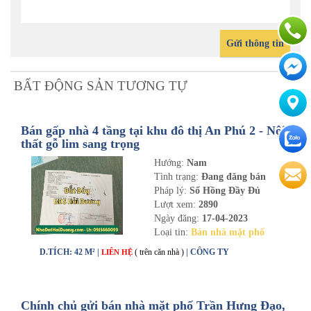
Gửi thông tin
BẤT ĐỘNG SẢN TƯƠNG TỰ
Bán gấp nhà 4 tầng tại khu đô thị An Phú 2 - Nội
thất gỗ lim sang trọng
Hướng:
Nam
Tình trạng:
Đang đăng bán
Pháp lý:
Sổ Hồng Đầy Đủ
Lượt xem:
2890
Ngày đăng:
17-04-2023
Loại tin:
Bán nhà mặt phố
D.TÍCH: 42 M² |
( trên căn nhà )
| CÔNG TY
LIÊN HỆ
Chính chủ gửi bán nhà mặt phố Trần Hưng Đạo,