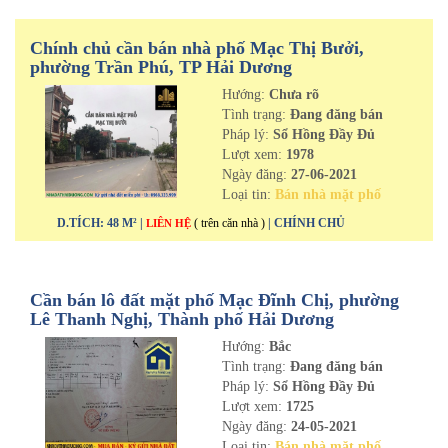
Chính chủ cần bán nhà phố Mạc Thị Bưởi,
phường Trần Phú, TP Hải Dương
Hướng:
Chưa rõ
Tình trạng:
Đang đăng bán
Pháp lý:
Sổ Hồng Đầy Đủ
Lượt xem:
1978
Ngày đăng:
27-06-2021
Loại tin:
Bán nhà mặt phố
D.TÍCH: 48 M² |
( trên căn nhà )
| CHÍNH CHỦ
LIÊN HỆ
Cần bán lô đất mặt phố Mạc Đĩnh Chị, phường
Lê Thanh Nghị, Thành phố Hải Dương
Hướng:
Bắc
Tình trạng:
Đang đăng bán
Pháp lý:
Sổ Hồng Đầy Đủ
Lượt xem:
1725
Ngày đăng:
24-05-2021
Loại tin:
Bán nhà mặt phố