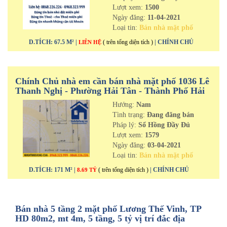
Lượt xem:
1500
Ngày đăng:
11-04-2021
Loại tin:
Bán nhà mặt phố
D.TÍCH: 67.5 M² |
( trên tổng diện tích )
| CHÍNH CHỦ
LIÊN HỆ
Chính Chủ nhà em cần bán nhà mặt phố 1036 Lê
Thanh Nghị - Phường Hải Tân - Thành Phố Hải
Dương
Hướng:
Nam
Tình trạng:
Đang đăng bán
Pháp lý:
Sổ Hồng Đầy Đủ
Lượt xem:
1579
Ngày đăng:
03-04-2021
Loại tin:
Bán nhà mặt phố
D.TÍCH: 171 M² |
( trên tổng diện tích )
| CHÍNH CHỦ
8.69 TỶ
Bán nhà 5 tầng 2 mặt phố Lương Thế Vinh, TP
HD 80m2, mt 4m, 5 tầng, 5 tỷ vị trí đắc địa