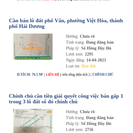
Cần bán lô đất phố Văn, phường Việt Hòa, thành
phố Hải Dương
Hướng:
Chưa rõ
Tình trạng:
Đang đăng bán
Pháp lý:
Sổ Hồng Đầy Đủ
Lượt xem:
2295
Ngày đăng:
14-04-2023
Loại tin:
Bán đất
D.TÍCH: 76.5 M² |
( trên tổng diện tích )
| CHÍNH CHỦ
LIÊN HỆ
Chính chủ cần tiền giải quyết công việc bán gấp 1
trong 3 lô đất sổ đỏ chính chủ
Hướng:
Chưa rõ
Tình trạng:
Đang đăng bán
Pháp lý:
Sổ Hồng Đầy Đủ
Lượt xem:
2756