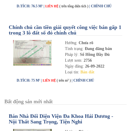
D.TÍCH: 76.5 M² |
( trên tổng diện tích )
| CHÍNH CHỦ
LIÊN HỆ
Chính chủ cần tiền giải quyết công việc bán gấp 1
trong 3 lô đất sổ đỏ chính chủ
Hướng:
Chưa rõ
Tình trạng:
Đang đăng bán
Pháp lý:
Sổ Hồng Đầy Đủ
Lượt xem:
2756
Ngày đăng:
26-09-2022
Loại tin:
Bán đất
D.TÍCH: 75 M² |
( trên m² )
| CHÍNH CHỦ
LIÊN HỆ
Bất động sản mới nhất
Bán Nhà Đối Diện Viện Đa Khoa Hải Dương -
Nội Thất Sang Trọng, Tiện Nghi