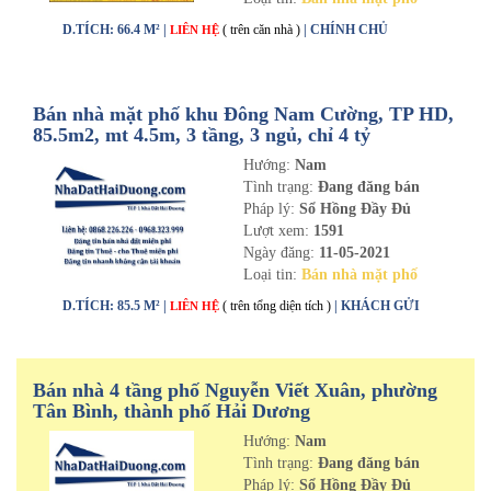
D.TÍCH: 66.4 M² |
( trên căn nhà )
| CHÍNH CHỦ
LIÊN HỆ
Bán nhà mặt phố khu Đông Nam Cường, TP HD,
85.5m2, mt 4.5m, 3 tầng, 3 ngủ, chỉ 4 tỷ
Hướng:
Nam
Tình trạng:
Đang đăng bán
Pháp lý:
Sổ Hồng Đầy Đủ
Lượt xem:
1591
Ngày đăng:
11-05-2021
Loại tin:
Bán nhà mặt phố
D.TÍCH: 85.5 M² |
( trên tổng diện tích )
| KHÁCH GỬI
LIÊN HỆ
Bán nhà 4 tầng phố Nguyễn Viết Xuân, phường
Tân Bình, thành phố Hải Dương
Hướng:
Nam
Tình trạng:
Đang đăng bán
Pháp lý:
Sổ Hồng Đầy Đủ