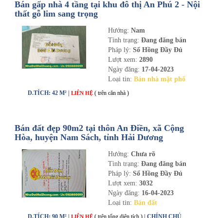
Bán gấp nhà 4 tầng tại khu đô thị An Phú 2 - Nội
thất gỗ lim sang trọng
Hướng:
Nam
Tình trạng:
Đang đăng bán
Pháp lý:
Sổ Hồng Đầy Đủ
Lượt xem:
2890
Ngày đăng:
17-04-2023
Loại tin:
Bán nhà mặt phố
D.TÍCH: 42 M² |
( trên căn nhà )
LIÊN HỆ
Bán đất đẹp 90m2 tại thôn An Điền, xã Cộng
Hòa, huyện Nam Sách, tỉnh Hải Dương
Hướng:
Chưa rõ
Tình trạng:
Đang đăng bán
Pháp lý:
Sổ Hồng Đầy Đủ
Lượt xem:
3032
Ngày đăng:
16-04-2023
Loại tin:
Bán đất
D.TÍCH: 90 M² |
( trên tổng diện tích )
| CHÍNH CHỦ
LIÊN HỆ