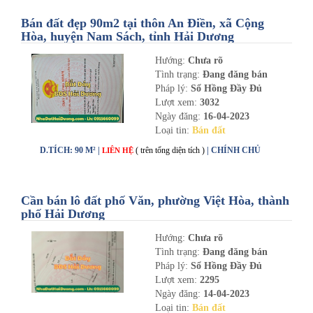
Bán đất đẹp 90m2 tại thôn An Điền, xã Cộng
Hòa, huyện Nam Sách, tỉnh Hải Dương
Hướng:
Chưa rõ
Tình trạng:
Đang đăng bán
Pháp lý:
Sổ Hồng Đầy Đủ
Lượt xem:
3032
Ngày đăng:
16-04-2023
Loại tin:
Bán đất
D.TÍCH: 90 M² |
( trên tổng diện tích )
| CHÍNH CHỦ
LIÊN HỆ
Cần bán lô đất phố Văn, phường Việt Hòa, thành
phố Hải Dương
Hướng:
Chưa rõ
Tình trạng:
Đang đăng bán
Pháp lý:
Sổ Hồng Đầy Đủ
Lượt xem:
2295
Ngày đăng:
14-04-2023
Loại tin:
Bán đất