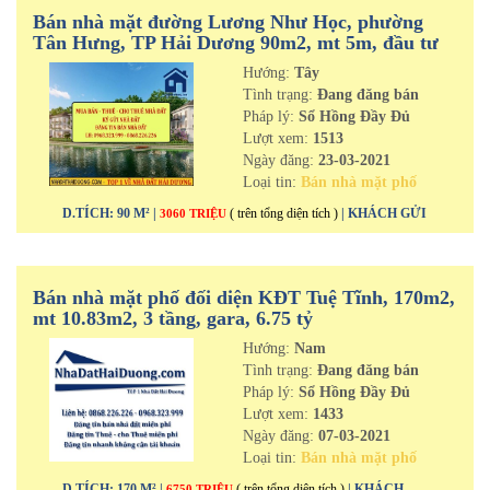
Bán nhà mặt đường Lương Như Học, phường
Tân Hưng, TP Hải Dương 90m2, mt 5m, đầu tư
cực tốt
Hướng:
Tây
Tình trạng:
Đang đăng bán
Pháp lý:
Sổ Hồng Đầy Đủ
Lượt xem:
1513
Ngày đăng:
23-03-2021
Loại tin:
Bán nhà mặt phố
D.TÍCH: 90 M² |
( trên tổng diện tích )
| KHÁCH GỬI
3060 TRIỆU
Bán nhà mặt phố đối diện KĐT Tuệ Tĩnh, 170m2,
mt 10.83m2, 3 tầng, gara, 6.75 tỷ
Hướng:
Nam
Tình trạng:
Đang đăng bán
Pháp lý:
Sổ Hồng Đầy Đủ
Lượt xem:
1433
Ngày đăng:
07-03-2021
Loại tin:
Bán nhà mặt phố
D.TÍCH: 170 M² |
( trên tổng diện tích )
| KHÁCH
6750 TRIỆU