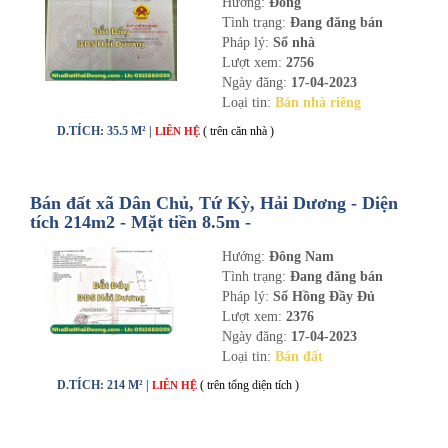
Hướng:
Đông
Tình trạng:
Đang đăng bán
Pháp lý:
Sổ nhà
Lượt xem:
2756
Ngày đăng:
17-04-2023
Loại tin:
Bán nhà riêng
D.TÍCH: 35.5 M² |
( trên căn nhà )
LIÊN HỆ
Bán đất xã Dân Chủ, Tứ Kỳ, Hải Dương - Diện
tích 214m2 - Mặt tiền 8.5m -
nhadathaiduong.com
Hướng:
Đông Nam
Tình trạng:
Đang đăng bán
Pháp lý:
Sổ Hồng Đầy Đủ
Lượt xem:
2376
Ngày đăng:
17-04-2023
Loại tin:
Bán đất
D.TÍCH: 214 M² |
( trên tổng diện tích )
LIÊN HỆ