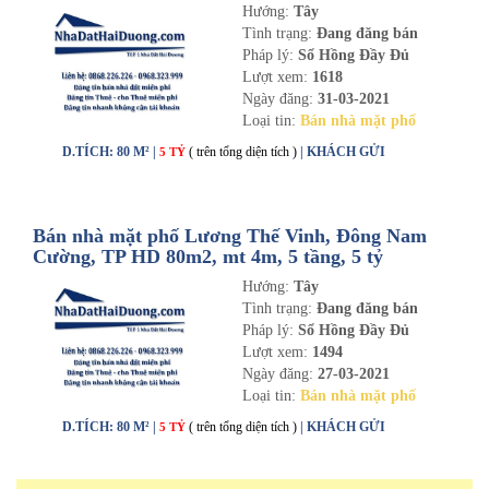
Hướng:
Tây
Tình trạng:
Đang đăng bán
Pháp lý:
Sổ Hồng Đầy Đủ
Lượt xem:
1618
Ngày đăng:
31-03-2021
Loại tin:
Bán nhà mặt phố
D.TÍCH: 80 M² |
( trên tổng diện tích )
| KHÁCH GỬI
5 TỶ
Bán nhà mặt phố Lương Thế Vinh, Đông Nam
Cường, TP HD 80m2, mt 4m, 5 tầng, 5 tỷ
Hướng:
Tây
Tình trạng:
Đang đăng bán
Pháp lý:
Sổ Hồng Đầy Đủ
Lượt xem:
1494
Ngày đăng:
27-03-2021
Loại tin:
Bán nhà mặt phố
D.TÍCH: 80 M² |
( trên tổng diện tích )
| KHÁCH GỬI
5 TỶ