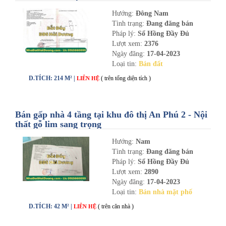
nhadathaiduong.com
Hướng:
Đông Nam
Tình trạng:
Đang đăng bán
Pháp lý:
Sổ Hồng Đầy Đủ
Lượt xem:
2376
Ngày đăng:
17-04-2023
Loại tin:
Bán đất
D.TÍCH: 214 M² |
( trên tổng diện tích )
LIÊN HỆ
Bán gấp nhà 4 tầng tại khu đô thị An Phú 2 - Nội
thất gỗ lim sang trọng
Hướng:
Nam
Tình trạng:
Đang đăng bán
Pháp lý:
Sổ Hồng Đầy Đủ
Lượt xem:
2890
Ngày đăng:
17-04-2023
Loại tin:
Bán nhà mặt phố
D.TÍCH: 42 M² |
( trên căn nhà )
LIÊN HỆ