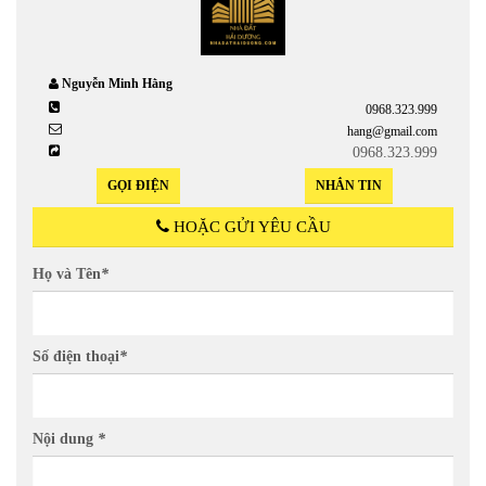
Nguyễn Minh Hằng
0968.323.999
hang@gmail.com
0968.323.999
GỌI ĐIỆN
NHẮN TIN
HOẶC GỬI YÊU CẦU
Họ và Tên
*
Số điện thoại
*
Nội dung
*