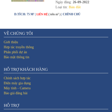
Ngày đăng:
26-09-2022
Loại tin:
Bán đất
D.TÍCH: 75 M² |
( trên m² )
| CHÍNH CHỦ
LIÊN HỆ
VỀ CHÚNG TÔI
Giới thiệu
Hợp tác truyền thông
Phân phối dự án
Bảo mật thông tin
HỖ TRỢ KHÁCH HÀNG
Chính sách hợp tác
Điện máy gia dụng
Máy tính - Camera
Báo giá đăng bài
HỖ TRỢ