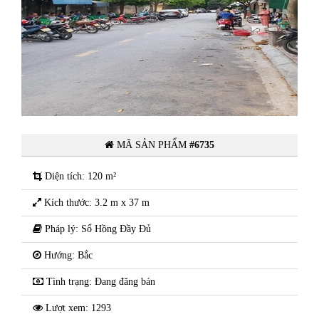
Cần bán nhà 3 Tầng vị trí kinh
-
doanh được số 102 phố Cô Đông -
ải
Phường Bình Hàn - Thành Phố Hải
Dương
MÃ SẢN PHẨM
#6735
Diện tích: 120 m²
Kích thước: 3.2 m x 37 m
Pháp lý: Sổ Hồng Đầy Đủ
Hướng: Bắc
Tình trạng: Đang đăng bán
Lượt xem: 1293