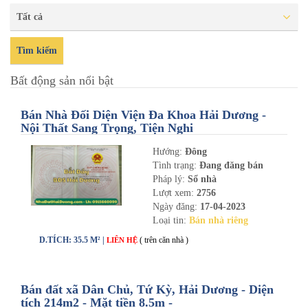
Tất cả
Tìm kiếm
Bất động sản nổi bật
Bán Nhà Đối Diện Viện Đa Khoa Hải Dương -
Nội Thất Sang Trọng, Tiện Nghi
Hướng:
Đông
Tình trạng:
Đang đăng bán
Pháp lý:
Sổ nhà
Lượt xem:
2756
Ngày đăng:
17-04-2023
Loại tin:
Bán nhà riêng
D.TÍCH: 35.5 M² |
( trên căn nhà )
LIÊN HỆ
Bán đất xã Dân Chủ, Tứ Kỳ, Hải Dương - Diện
tích 214m2 - Mặt tiền 8.5m -