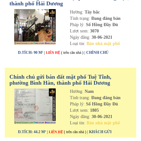
thành phố Hải Dương
Hướng:
Tây bắc
Tình trạng:
Đang đăng bán
Pháp lý:
Sổ Hồng Đầy Đủ
Lượt xem:
3070
Ngày đăng:
30-06-2021
Loại tin:
Bán nhà mặt phố
D.TÍCH: 90 M² |
( trên căn nhà )
| CHÍNH CHỦ
LIÊN HỆ
Chính chủ gửi bán đất mặt phố Tuệ Tĩnh,
phường Bình Hàn, thành phố Hải Dương
Hướng:
Nam
Tình trạng:
Đang đăng bán
Pháp lý:
Sổ Hồng Đầy Đủ
Lượt xem:
1805
Ngày đăng:
30-06-2021
Loại tin:
Bán nhà mặt phố
D.TÍCH: 44.2 M² |
( trên căn nhà )
| KHÁCH GỬI
LIÊN HỆ