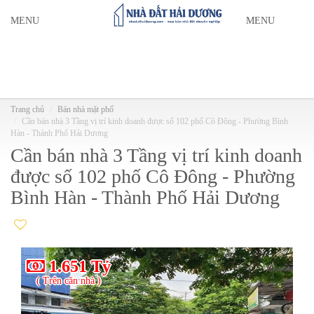
MENU
MENU
Trang chủ
Bán nhà mặt phố
Cần bán nhà 3 Tầng vị trí kinh doanh được số 102 phố Cô Đông - Phường Bình
Hàn - Thành Phố Hải Dương
Cần bán nhà 3 Tầng vị trí kinh doanh
được số 102 phố Cô Đông - Phường
Bình Hàn - Thành Phố Hải Dương
1.651 Tỷ
( Trên căn nhà )
(