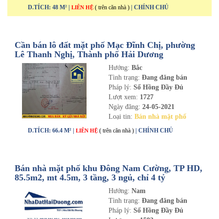
D.TÍCH: 48 M² |
( trên căn nhà )
| CHÍNH CHỦ
LIÊN HỆ
Cần bán lô đất mặt phố Mạc Đĩnh Chị, phường
Lê Thanh Nghị, Thành phố Hải Dương
Hướng:
Bắc
Tình trạng:
Đang đăng bán
Pháp lý:
Sổ Hồng Đầy Đủ
Lượt xem:
1727
Ngày đăng:
24-05-2021
Loại tin:
Bán nhà mặt phố
D.TÍCH: 66.4 M² |
( trên căn nhà )
| CHÍNH CHỦ
LIÊN HỆ
Bán nhà mặt phố khu Đông Nam Cường, TP HD,
85.5m2, mt 4.5m, 3 tầng, 3 ngủ, chỉ 4 tỷ
Hướng:
Nam
Tình trạng:
Đang đăng bán
Pháp lý:
Sổ Hồng Đầy Đủ