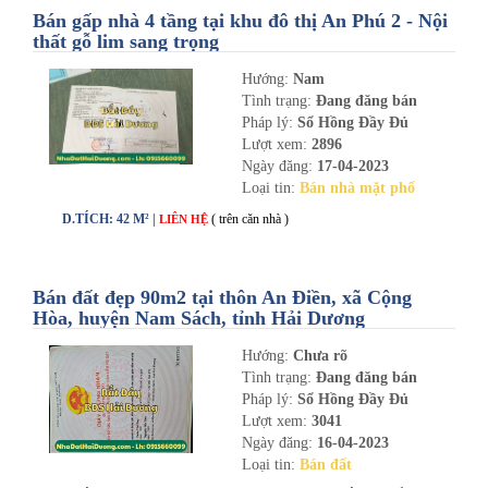
Bán gấp nhà 4 tầng tại khu đô thị An Phú 2 - Nội
thất gỗ lim sang trọng
Hướng:
Nam
Tình trạng:
Đang đăng bán
Pháp lý:
Sổ Hồng Đầy Đủ
Lượt xem:
2896
Ngày đăng:
17-04-2023
Loại tin:
Bán nhà mặt phố
D.TÍCH: 42 M² |
( trên căn nhà )
LIÊN HỆ
Bán đất đẹp 90m2 tại thôn An Điền, xã Cộng
Hòa, huyện Nam Sách, tỉnh Hải Dương
Hướng:
Chưa rõ
Tình trạng:
Đang đăng bán
Pháp lý:
Sổ Hồng Đầy Đủ
Lượt xem:
3041
Ngày đăng:
16-04-2023
Loại tin:
Bán đất