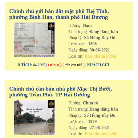
Chính chủ gửi bán đất mặt phố Tuệ Tĩnh,
phường Bình Hàn, thành phố Hải Dương
Hướng:
Nam
Tình trạng:
Đang đăng bán
Pháp lý:
Sổ Hồng Đầy Đủ
Lượt xem:
1808
Ngày đăng:
30-06-2021
Loại tin:
Bán nhà mặt phố
D.TÍCH: 44.2 M² |
( trên căn nhà )
| KHÁCH GỬI
LIÊN HỆ
Chính chủ cần bán nhà phố Mạc Thị Bưởi,
phường Trần Phú, TP Hải Dương
Hướng:
Chưa rõ
Tình trạng:
Đang đăng bán
Pháp lý:
Sổ Hồng Đầy Đủ
Lượt xem:
1979
Ngày đăng:
27-06-2021
Loại tin:
Bán nhà mặt phố