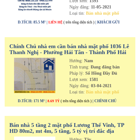
Lượt xem:
1593
Ngày đăng:
11-05-2021
Loại tin:
Bán nhà mặt phố
D.TÍCH: 85.5 M² |
( trên tổng diện tích )
| KHÁCH GỬI
LIÊN HỆ
Chính Chủ nhà em cần bán nhà mặt phố 1036 Lê
Thanh Nghị - Phường Hải Tân - Thành Phố Hải
Dương
Hướng:
Nam
Tình trạng:
Đang đăng bán
Pháp lý:
Sổ Hồng Đầy Đủ
Lượt xem:
1581
Ngày đăng:
03-04-2021
Loại tin:
Bán nhà mặt phố
D.TÍCH: 171 M² |
( trên tổng diện tích )
| CHÍNH CHỦ
8.69 TỶ
Bán nhà 5 tầng 2 mặt phố Lương Thế Vinh, TP
HD 80m2, mt 4m, 5 tầng, 5 tỷ vị trí đắc địa
Hướng:
Tây