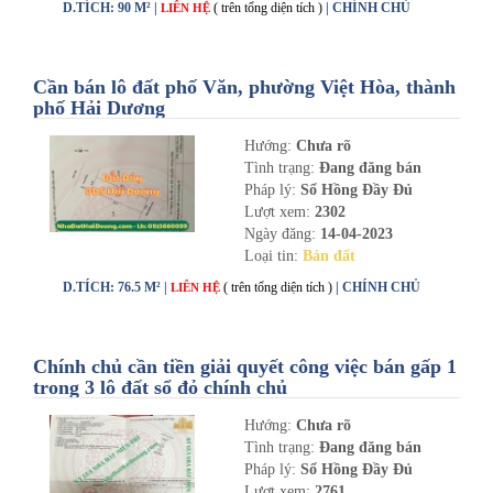
D.TÍCH: 90 M² |
( trên tổng diện tích )
| CHÍNH CHỦ
LIÊN HỆ
Cần bán lô đất phố Văn, phường Việt Hòa, thành
phố Hải Dương
Hướng:
Chưa rõ
Tình trạng:
Đang đăng bán
Pháp lý:
Sổ Hồng Đầy Đủ
Lượt xem:
2302
Ngày đăng:
14-04-2023
Loại tin:
Bán đất
D.TÍCH: 76.5 M² |
( trên tổng diện tích )
| CHÍNH CHỦ
LIÊN HỆ
Chính chủ cần tiền giải quyết công việc bán gấp 1
trong 3 lô đất sổ đỏ chính chủ
Hướng:
Chưa rõ
Tình trạng:
Đang đăng bán
Pháp lý:
Sổ Hồng Đầy Đủ
Lượt xem:
2761