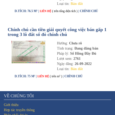
Loại tin:
Bán đất
D.TÍCH: 76.5 M² |
( trên tổng diện tích )
| CHÍNH CHỦ
LIÊN HỆ
Chính chủ cần tiền giải quyết công việc bán gấp 1
trong 3 lô đất sổ đỏ chính chủ
Hướng:
Chưa rõ
Tình trạng:
Đang đăng bán
Pháp lý:
Sổ Hồng Đầy Đủ
Lượt xem:
2761
Ngày đăng:
26-09-2022
Loại tin:
Bán đất
D.TÍCH: 75 M² |
( trên m² )
| CHÍNH CHỦ
LIÊN HỆ
VỀ CHÚNG TÔI
Giới thiệu
Hợp tác truyền thông