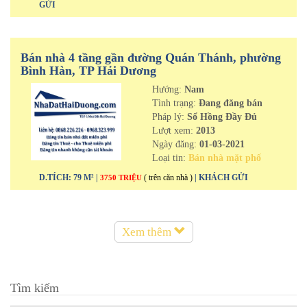
GỬI
Bán nhà 4 tầng gần đường Quán Thánh, phường
Bình Hàn, TP Hải Dương
Hướng:
Nam
Tình trạng:
Đang đăng bán
Pháp lý:
Sổ Hồng Đầy Đủ
Lượt xem:
2013
Ngày đăng:
01-03-2021
Loại tin:
Bán nhà mặt phố
D.TÍCH: 79 M² |
( trên căn nhà )
| KHÁCH GỬI
3750 TRIỆU
Xem thêm
Tìm kiếm