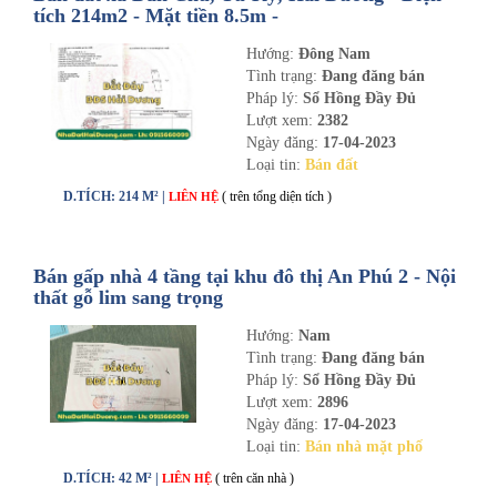
tích 214m2 - Mặt tiền 8.5m -
nhadathaiduong.com
Hướng:
Đông Nam
Tình trạng:
Đang đăng bán
Pháp lý:
Sổ Hồng Đầy Đủ
Lượt xem:
2382
Ngày đăng:
17-04-2023
Loại tin:
Bán đất
D.TÍCH: 214 M² |
( trên tổng diện tích )
LIÊN HỆ
Bán gấp nhà 4 tầng tại khu đô thị An Phú 2 - Nội
thất gỗ lim sang trọng
Hướng:
Nam
Tình trạng:
Đang đăng bán
Pháp lý:
Sổ Hồng Đầy Đủ
Lượt xem:
2896
Ngày đăng:
17-04-2023
Loại tin:
Bán nhà mặt phố
D.TÍCH: 42 M² |
( trên căn nhà )
LIÊN HỆ