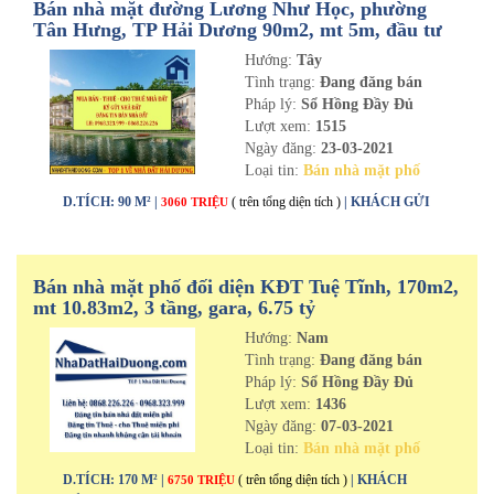
Bán nhà mặt đường Lương Như Học, phường
Tân Hưng, TP Hải Dương 90m2, mt 5m, đầu tư
cực tốt
Hướng:
Tây
Tình trạng:
Đang đăng bán
Pháp lý:
Sổ Hồng Đầy Đủ
Lượt xem:
1515
Ngày đăng:
23-03-2021
Loại tin:
Bán nhà mặt phố
D.TÍCH: 90 M² |
( trên tổng diện tích )
| KHÁCH GỬI
3060 TRIỆU
Bán nhà mặt phố đối diện KĐT Tuệ Tĩnh, 170m2,
mt 10.83m2, 3 tầng, gara, 6.75 tỷ
Hướng:
Nam
Tình trạng:
Đang đăng bán
Pháp lý:
Sổ Hồng Đầy Đủ
Lượt xem:
1436
Ngày đăng:
07-03-2021
Loại tin:
Bán nhà mặt phố
D.TÍCH: 170 M² |
( trên tổng diện tích )
| KHÁCH
6750 TRIỆU