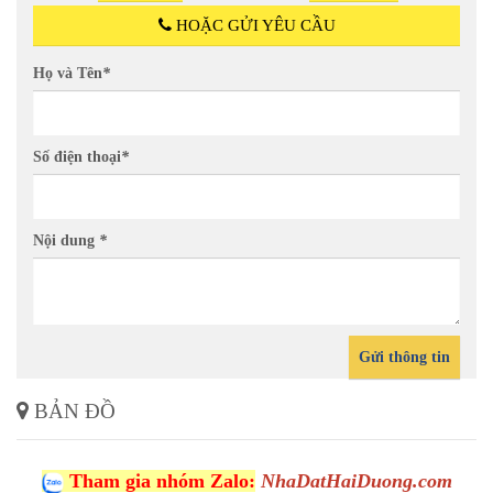
HOẶC GỬI YÊU CẦU
Họ và Tên
*
Số điện thoại
*
Nội dung
*
Gửi thông tin
BẢN ĐỒ
Tham gia nhóm Zalo:
NhaDatHaiDuong.com