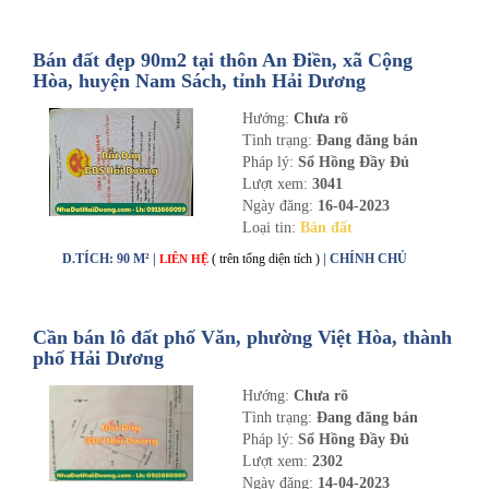
Bán đất đẹp 90m2 tại thôn An Điền, xã Cộng
Hòa, huyện Nam Sách, tỉnh Hải Dương
Hướng:
Chưa rõ
Tình trạng:
Đang đăng bán
Pháp lý:
Sổ Hồng Đầy Đủ
Lượt xem:
3041
Ngày đăng:
16-04-2023
Loại tin:
Bán đất
D.TÍCH: 90 M² |
( trên tổng diện tích )
| CHÍNH CHỦ
LIÊN HỆ
Cần bán lô đất phố Văn, phường Việt Hòa, thành
phố Hải Dương
Hướng:
Chưa rõ
Tình trạng:
Đang đăng bán
Pháp lý:
Sổ Hồng Đầy Đủ
Lượt xem:
2302
Ngày đăng:
14-04-2023