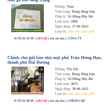
Hướng:
Nam
Tình trạng:
Đang đăng bán
Pháp lý:
Sổ Hồng Đầy Đủ
Lượt xem:
2896
Ngày đăng:
17-04-2023
Loại tin:
Bán nhà mặt phố
D.TÍCH: 42 M² |
( trên căn nhà )
| CÔNG TY
LIÊN HỆ
Chính chủ gửi bán nhà mặt phố Trần Hưng Đạo,
thành phố Hải Dương
Hướng:
Tây bắc
Tình trạng:
Đang đăng bán
Pháp lý:
Sổ Hồng Đầy Đủ
Lượt xem:
3075
Ngày đăng:
30-06-2021
Loại tin:
Bán nhà mặt phố
D.TÍCH: 90 M² |
( trên căn nhà )
| CHÍNH CHỦ
LIÊN HỆ