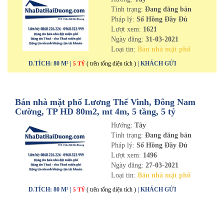
Tình trạng:
Đang đăng bán
Pháp lý:
Sổ Hồng Đầy Đủ
Lượt xem:
1621
Ngày đăng:
31-03-2021
Loại tin:
Bán nhà mặt phố
D.TÍCH: 80 M² |
( trên tổng diện tích )
| KHÁCH GỬI
5 TỶ
Bán nhà mặt phố Lương Thế Vinh, Đông Nam
Cường, TP HD 80m2, mt 4m, 5 tầng, 5 tỷ
Hướng:
Tây
Tình trạng:
Đang đăng bán
Pháp lý:
Sổ Hồng Đầy Đủ
Lượt xem:
1496
Ngày đăng:
27-03-2021
Loại tin:
Bán nhà mặt phố
D.TÍCH: 80 M² |
( trên tổng diện tích )
| KHÁCH GỬI
5 TỶ