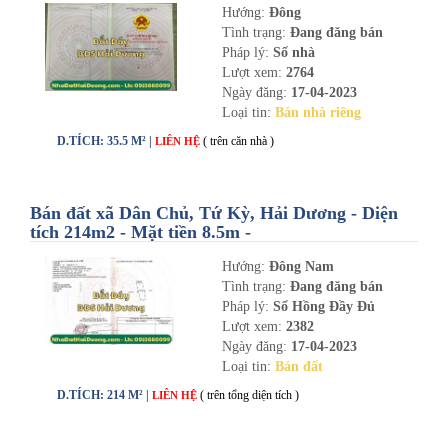
Hướng:
Đông
Tình trạng:
Đang đăng bán
Pháp lý:
Sổ nhà
Lượt xem:
2764
Ngày đăng:
17-04-2023
Loại tin:
Bán nhà riêng
D.TÍCH: 35.5 M² |
( trên căn nhà )
LIÊN HỆ
Bán đất xã Dân Chủ, Tứ Kỳ, Hải Dương - Diện
tích 214m2 - Mặt tiền 8.5m -
nhadathaiduong.com
Hướng:
Đông Nam
Tình trạng:
Đang đăng bán
Pháp lý:
Sổ Hồng Đầy Đủ
Lượt xem:
2382
Ngày đăng:
17-04-2023
Loại tin:
Bán đất
D.TÍCH: 214 M² |
( trên tổng diện tích )
LIÊN HỆ