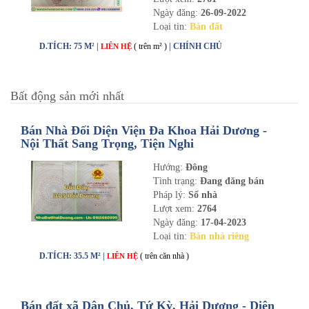
Ngày đăng:
26-09-2022
Loại tin:
Bán đất
D.TÍCH: 75 M² |
( trên m² )
| CHÍNH CHỦ
LIÊN HỆ
Bất động sản mới nhất
Bán Nhà Đối Diện Viện Đa Khoa Hải Dương -
Nội Thất Sang Trọng, Tiện Nghi
Hướng:
Đông
Tình trạng:
Đang đăng bán
Pháp lý:
Sổ nhà
Lượt xem:
2764
Ngày đăng:
17-04-2023
Loại tin:
Bán nhà riêng
D.TÍCH: 35.5 M² |
( trên căn nhà )
LIÊN HỆ
Bán đất xã Dân Chủ, Tứ Kỳ, Hải Dương - Diện