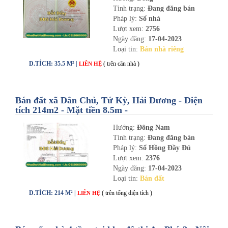
Tình trạng:
Đang đăng bán
Pháp lý:
Sổ nhà
Lượt xem:
2756
Ngày đăng:
17-04-2023
Loại tin:
Bán nhà riêng
D.TÍCH: 35.5 M² |
( trên căn nhà )
LIÊN HỆ
Bán đất xã Dân Chủ, Tứ Kỳ, Hải Dương - Diện
tích 214m2 - Mặt tiền 8.5m -
nhadathaiduong.com
Hướng:
Đông Nam
Tình trạng:
Đang đăng bán
Pháp lý:
Sổ Hồng Đầy Đủ
Lượt xem:
2376
Ngày đăng:
17-04-2023
Loại tin:
Bán đất
D.TÍCH: 214 M² |
( trên tổng diện tích )
LIÊN HỆ