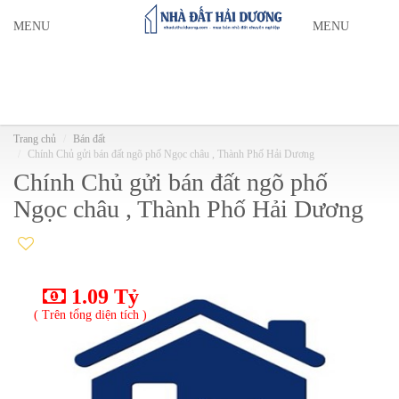
MENU
MENU
Trang chủ
Bán đất
Chính Chủ gửi bán đất ngõ phố Ngọc châu , Thành Phố Hải Dương
Chính Chủ gửi bán đất ngõ phố
Ngọc châu , Thành Phố Hải Dương
1.09 Tỷ
( Trên tổng diện tích )
( T