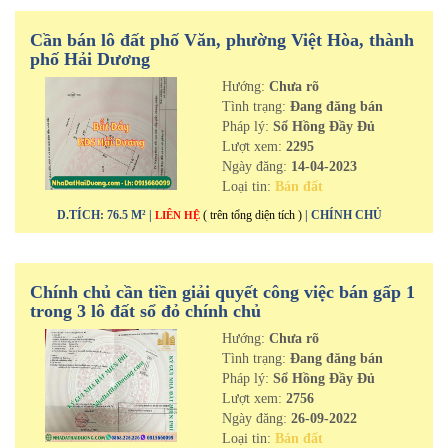
Cần bán lô đất phố Văn, phường Việt Hòa, thành
phố Hải Dương
Hướng:
Chưa rõ
Tình trạng:
Đang đăng bán
Pháp lý:
Sổ Hồng Đầy Đủ
Lượt xem:
2295
Ngày đăng:
14-04-2023
Loại tin:
Bán đất
D.TÍCH: 76.5 M² |
( trên tổng diện tích )
| CHÍNH CHỦ
LIÊN HỆ
Chính chủ cần tiền giải quyết công việc bán gấp 1
trong 3 lô đất sổ đỏ chính chủ
Hướng:
Chưa rõ
Tình trạng:
Đang đăng bán
Pháp lý:
Sổ Hồng Đầy Đủ
Lượt xem:
2756
Ngày đăng:
26-09-2022
Loại tin:
Bán đất