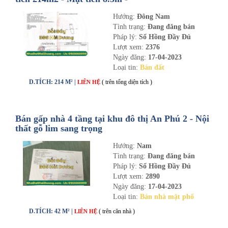
nhadathaiduong.com
Hướng:
Đông Nam
Tình trạng:
Đang đăng bán
Pháp lý:
Sổ Hồng Đầy Đủ
Lượt xem:
2376
Ngày đăng:
17-04-2023
Loại tin:
Bán đất
D.TÍCH: 214 M² |
( trên tổng diện tích )
LIÊN HỆ
Bán gấp nhà 4 tầng tại khu đô thị An Phú 2 - Nội
thất gỗ lim sang trọng
Hướng:
Nam
Tình trạng:
Đang đăng bán
Pháp lý:
Sổ Hồng Đầy Đủ
Lượt xem:
2890
Ngày đăng:
17-04-2023
Loại tin:
Bán nhà mặt phố
D.TÍCH: 42 M² |
( trên căn nhà )
LIÊN HỆ