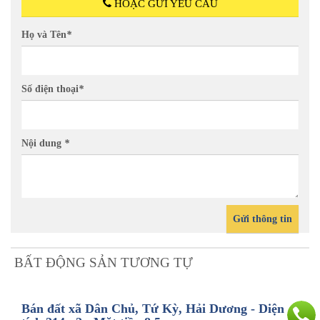
HOẶC GỬI YÊU CẦU
Họ và Tên
*
Số điện thoại
*
Nội dung
*
Gửi thông tin
BẤT ĐỘNG SẢN TƯƠNG TỰ
Bán đất xã Dân Chủ, Tứ Kỳ, Hải Dương - Diện