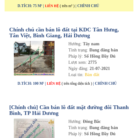
D.TÍCH: 75 M² |
( trên m² )
| CHÍNH CHỦ
LIÊN HỆ
Chính chủ cần bán lô đất tại KDC Tân Hưng,
Tân Việt, Bình Giang, Hải Dương
Hướng:
Tây nam
Tình trạng:
Đang đăng bán
Pháp lý:
Sổ Hồng Đầy Đủ
Lượt xem:
2775
Ngày đăng:
21-07-2021
Loại tin:
Bán đất
D.TÍCH: 100 M² |
( trên tổng diện tích )
| CHÍNH CHỦ
LIÊN HỆ
[Chính chủ] Cần bán lô đất mặt đường đôi Thanh
Bình, TP Hải Dương
Hướng:
Đông Bắc
Tình trạng:
Đang đăng bán
Pháp lý:
Sổ Hồng Đầy Đủ