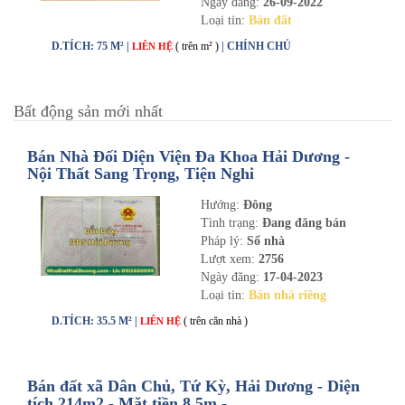
Ngày đăng:
26-09-2022
Loại tin:
Bán đất
D.TÍCH: 75 M² |
( trên m² )
| CHÍNH CHỦ
LIÊN HỆ
Bất động sản mới nhất
Bán Nhà Đối Diện Viện Đa Khoa Hải Dương -
Nội Thất Sang Trọng, Tiện Nghi
Hướng:
Đông
Tình trạng:
Đang đăng bán
Pháp lý:
Sổ nhà
Lượt xem:
2756
Ngày đăng:
17-04-2023
Loại tin:
Bán nhà riêng
D.TÍCH: 35.5 M² |
( trên căn nhà )
LIÊN HỆ
Bán đất xã Dân Chủ, Tứ Kỳ, Hải Dương - Diện
tích 214m2 - Mặt tiền 8.5m -