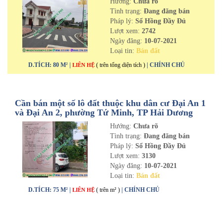
Hướng:
Chưa rõ
Tình trạng:
Đang đăng bán
Pháp lý:
Sổ Hồng Đầy Đủ
Lượt xem:
2742
Ngày đăng:
10-07-2021
Loại tin:
Bán đất
D.TÍCH: 80 M² |
( trên tổng diện tích )
| CHÍNH CHỦ
LIÊN HỆ
Cần bán một số lô đất thuộc khu dân cư Đại An 1
và Đại An 2, phường Tứ Minh, TP Hải Dương
Hướng:
Chưa rõ
Tình trạng:
Đang đăng bán
Pháp lý:
Sổ Hồng Đầy Đủ
Lượt xem:
3130
Ngày đăng:
10-07-2021
Loại tin:
Bán đất
D.TÍCH: 75 M² |
( trên m² )
| CHÍNH CHỦ
LIÊN HỆ