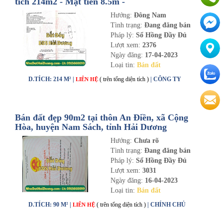
tích 214m2 - Mặt tiền 8.5m -
nhadathaiduong.com
Hướng:
Đông Nam
Tình trạng:
Đang đăng bán
Pháp lý:
Sổ Hồng Đầy Đủ
Lượt xem:
2376
Ngày đăng:
17-04-2023
Loại tin:
Bán đất
D.TÍCH: 214 M² |
( trên tổng diện tích )
| CÔNG TY
LIÊN HỆ
Bán đất đẹp 90m2 tại thôn An Điền, xã Cộng
Hòa, huyện Nam Sách, tỉnh Hải Dương
Hướng:
Chưa rõ
Tình trạng:
Đang đăng bán
Pháp lý:
Sổ Hồng Đầy Đủ
Lượt xem:
3031
Ngày đăng:
16-04-2023
Loại tin:
Bán đất
D.TÍCH: 90 M² |
( trên tổng diện tích )
| CHÍNH CHỦ
LIÊN HỆ