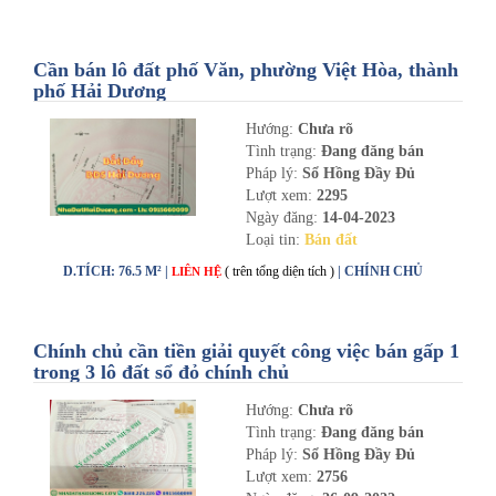
Cần bán lô đất phố Văn, phường Việt Hòa, thành
phố Hải Dương
Hướng:
Chưa rõ
Tình trạng:
Đang đăng bán
Pháp lý:
Sổ Hồng Đầy Đủ
Lượt xem:
2295
Ngày đăng:
14-04-2023
Loại tin:
Bán đất
D.TÍCH: 76.5 M² |
( trên tổng diện tích )
| CHÍNH CHỦ
LIÊN HỆ
Chính chủ cần tiền giải quyết công việc bán gấp 1
trong 3 lô đất sổ đỏ chính chủ
Hướng:
Chưa rõ
Tình trạng:
Đang đăng bán
Pháp lý:
Sổ Hồng Đầy Đủ
Lượt xem:
2756