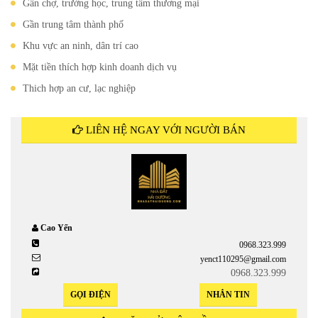
Gần chợ, trường học, trung tâm thương mại
Gần trung tâm thành phố
Khu vực an ninh, dân trí cao
Mặt tiền thích hợp kinh doanh dịch vụ
Thich hợp an cư, lạc nghiệp
LIÊN HỆ NGAY VỚI NGƯỜI BÁN
Cao Yến
0968.323.999
yenct110295@gmail.com
0968.323.999
GỌI ĐIỆN
NHẮN TIN