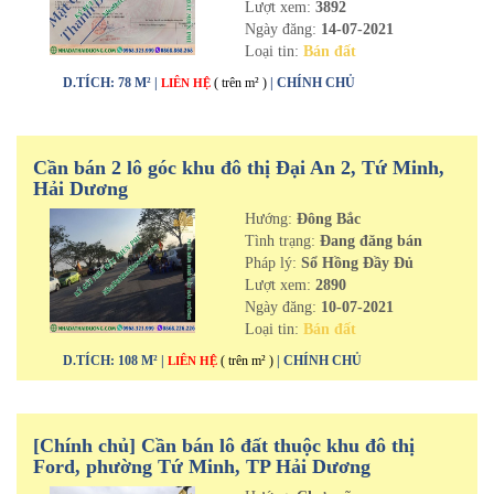
Lượt xem:
3892
Ngày đăng:
14-07-2021
Loại tin:
Bán đất
D.TÍCH: 78 M² |
( trên m² )
| CHÍNH CHỦ
LIÊN HỆ
Cần bán 2 lô góc khu đô thị Đại An 2, Tứ Minh,
Hải Dương
Hướng:
Đông Bắc
Tình trạng:
Đang đăng bán
Pháp lý:
Sổ Hồng Đầy Đủ
Lượt xem:
2890
Ngày đăng:
10-07-2021
Loại tin:
Bán đất
D.TÍCH: 108 M² |
( trên m² )
| CHÍNH CHỦ
LIÊN HỆ
[Chính chủ] Cần bán lô đất thuộc khu đô thị
Ford, phường Tứ Minh, TP Hải Dương