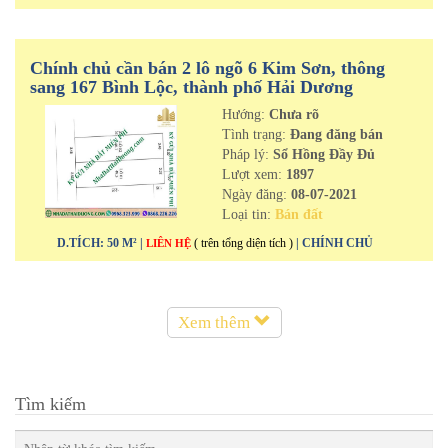
Chính chủ cần bán 2 lô ngõ 6 Kim Sơn, thông
sang 167 Bình Lộc, thành phố Hải Dương
Hướng:
Chưa rõ
Tình trạng:
Đang đăng bán
Pháp lý:
Sổ Hồng Đầy Đủ
Lượt xem:
1897
Ngày đăng:
08-07-2021
Loại tin:
Bán đất
D.TÍCH: 50 M² |
( trên tổng diện tích )
| CHÍNH CHỦ
LIÊN HỆ
Xem thêm
Tìm kiếm