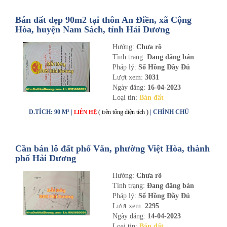
Bán đất đẹp 90m2 tại thôn An Điền, xã Cộng
Hòa, huyện Nam Sách, tỉnh Hải Dương
Hướng:
Chưa rõ
Tình trạng:
Đang đăng bán
Pháp lý:
Sổ Hồng Đầy Đủ
Lượt xem:
3031
Ngày đăng:
16-04-2023
Loại tin:
Bán đất
D.TÍCH: 90 M² |
( trên tổng diện tích )
| CHÍNH CHỦ
LIÊN HỆ
Cần bán lô đất phố Văn, phường Việt Hòa, thành
phố Hải Dương
Hướng:
Chưa rõ
Tình trạng:
Đang đăng bán
Pháp lý:
Sổ Hồng Đầy Đủ
Lượt xem:
2295
Ngày đăng:
14-04-2023
Loại tin:
Bán đất