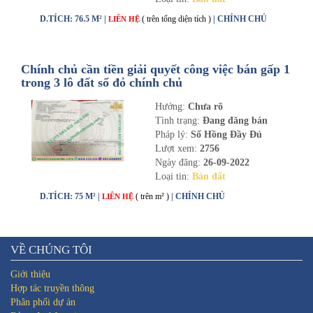
D.TÍCH: 76.5 M² |
( trên tổng diện tích )
| CHÍNH CHỦ
LIÊN HỆ
Chính chủ cần tiền giải quyết công việc bán gấp 1
trong 3 lô đất sổ đỏ chính chủ
Hướng:
Chưa rõ
Tình trạng:
Đang đăng bán
Pháp lý:
Sổ Hồng Đầy Đủ
Lượt xem:
2756
Ngày đăng:
26-09-2022
Loại tin:
Bán đất
D.TÍCH: 75 M² |
( trên m² )
| CHÍNH CHỦ
LIÊN HỆ
VỀ CHÚNG TÔI
Giới thiệu
Hợp tác truyền thông
Phân phối dự án