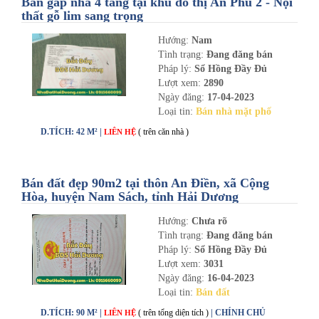
Bán gấp nhà 4 tầng tại khu đô thị An Phú 2 - Nội
thất gỗ lim sang trọng
Hướng:
Nam
Tình trạng:
Đang đăng bán
Pháp lý:
Sổ Hồng Đầy Đủ
Lượt xem:
2890
Ngày đăng:
17-04-2023
Loại tin:
Bán nhà mặt phố
D.TÍCH: 42 M² |
( trên căn nhà )
LIÊN HỆ
Bán đất đẹp 90m2 tại thôn An Điền, xã Cộng
Hòa, huyện Nam Sách, tỉnh Hải Dương
Hướng:
Chưa rõ
Tình trạng:
Đang đăng bán
Pháp lý:
Sổ Hồng Đầy Đủ
Lượt xem:
3031
Ngày đăng:
16-04-2023
Loại tin:
Bán đất
D.TÍCH: 90 M² |
( trên tổng diện tích )
| CHÍNH CHỦ
LIÊN HỆ