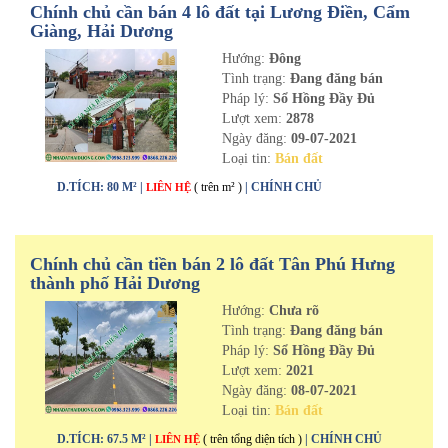
Chính chủ cần bán 4 lô đất tại Lương Điền, Cẩm
Giàng, Hải Dương
Hướng:
Đông
Tình trạng:
Đang đăng bán
Pháp lý:
Sổ Hồng Đầy Đủ
Lượt xem:
2878
Ngày đăng:
09-07-2021
Loại tin:
Bán đất
D.TÍCH: 80 M² |
( trên m² )
| CHÍNH CHỦ
LIÊN HỆ
Chính chủ cần tiền bán 2 lô đất Tân Phú Hưng
thành phố Hải Dương
Hướng:
Chưa rõ
Tình trạng:
Đang đăng bán
Pháp lý:
Sổ Hồng Đầy Đủ
Lượt xem:
2021
Ngày đăng:
08-07-2021
Loại tin:
Bán đất
D.TÍCH: 67.5 M² |
( trên tổng diện tích )
| CHÍNH CHỦ
LIÊN HỆ