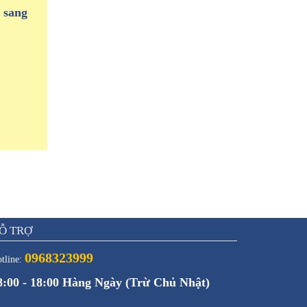
 sang
Ỗ TRỢ
0968323999
tline:
8:00 - 18:00 Hàng Ngày (Trừ Chủ Nhật)