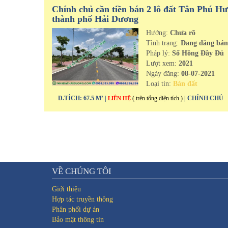
Chính chủ cần tiền bán 2 lô đất Tân Phú H
thành phố Hải Dương
Hướng:
Chưa rõ
Tình trạng:
Đang đăng bá
Pháp lý:
Sổ Hồng Đầy Đủ
Lượt xem:
2021
Ngày đăng:
08-07-2021
Loại tin:
Bán đất
D.TÍCH: 67.5 M² |
( trên tổng diện tích )
| CHÍNH CHỦ
LIÊN HỆ
VỀ CHÚNG TÔI
Giới thiệu
Hợp tác truyền thông
Phân phối dự án
Bảo mật thông tin