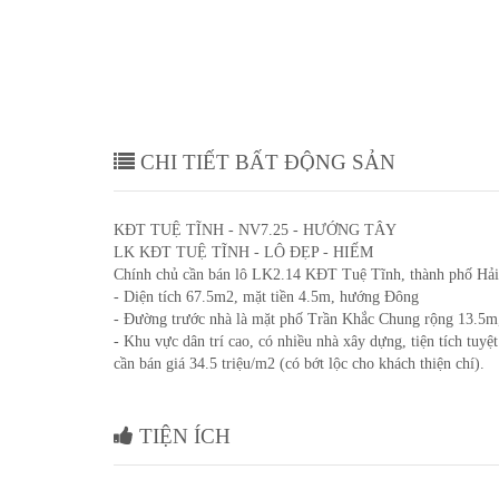
CHI TIẾT BẤT ĐỘNG SẢN
KĐT TUỆ TĨNH - NV7.25 - HƯỚNG TÂY
LK KĐT TUỆ TĨNH - LÔ ĐẸP - HIẾM
Chính chủ cần bán lô LK2.14 KĐT Tuệ Tĩnh, thành phố Hả
- Diện tích 67.5m2, mặt tiền 4.5m, hướng Đông
- Đường trước nhà là mặt phố Trần Khắc Chung rộng 13.5m, 
- Khu vực dân trí cao, có nhiều nhà xây dựng, tiện tích tuyệ
cần bán giá 34.5 triệu/m2 (có bớt lộc cho khách thiện chí).
TIỆN ÍCH