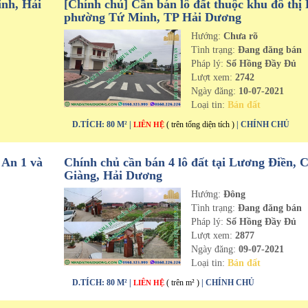
inh, Hải
[Chính chủ] Cần bán lô đất thuộc khu đô thị 
phường Tứ Minh, TP Hải Dương
Hướng:
Chưa rõ
n
Tình trạng:
Đang đăng bán
Pháp lý:
Sổ Hồng Đầy Đủ
Lượt xem:
2742
Ngày đăng:
10-07-2021
Loại tin:
Bán đất
D.TÍCH: 80 M² |
( trên tổng diện tích )
| CHÍNH CHỦ
LIÊN HỆ
 An 1 và
Chính chủ cần bán 4 lô đất tại Lương Điền, 
Giàng, Hải Dương
Hướng:
Đông
n
Tình trạng:
Đang đăng bán
Pháp lý:
Sổ Hồng Đầy Đủ
Lượt xem:
2877
Ngày đăng:
09-07-2021
Loại tin:
Bán đất
D.TÍCH: 80 M² |
( trên m² )
| CHÍNH CHỦ
LIÊN HỆ