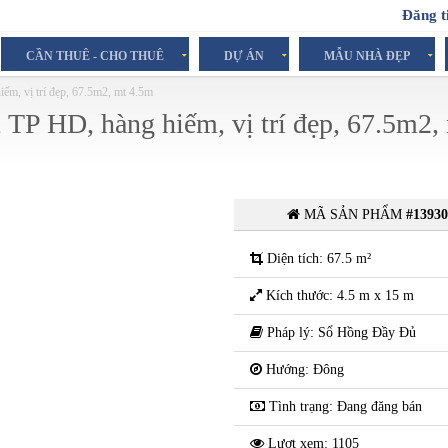
Đăng t
CẦN THUÊ - CHO THUÊ
DỰ ÁN
MẪU NHÀ ĐẸP
ếm, vị trí đẹp, 67.5m2, mt 4.5m
TP HD, hàng hiếm, vị trí đẹp, 67.5m2,
MÃ SẢN PHẨM
#1393
Diện tích: 67.5 m²
Kích thước: 4.5 m x 15 m
Pháp lý: Sổ Hồng Đầy Đủ
Hướng: Đông
Tình trạng: Đang đăng bán
Lượt xem: 1105