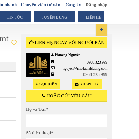
in nhanh
Chuyên viên tư vấn
Đăng ký
Đăng nhập
TIN TỨC
TUYỂN DỤNG
LIÊN HỆ
 mt
LIÊN HỆ NGAY VỚI NGƯỜI BÁN
Phương Nguyên
0968.323.999
0
nguyen@nhadathaiduong.com
0968.323.999
GỌI ĐIỆN
NHẮN TIN
HOẶC GỬI YÊU CẦU
Họ và Tên
*
Số điện thoại
*