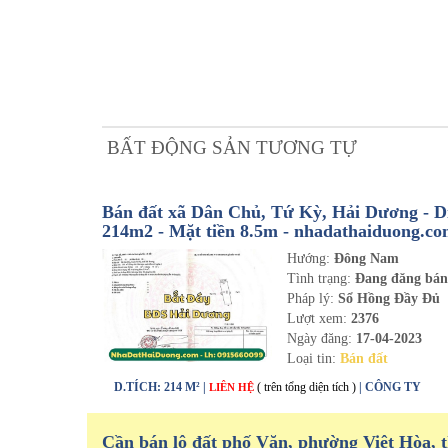
BẤT ĐỘNG SẢN TƯƠNG TỰ
Bán đất xã Dân Chủ, Tứ Kỳ, Hải Dương - Di
214m2 - Mặt tiền 8.5m - nhadathaiduong.c
Hướng:
Đông Nam
Tình trạng:
Đang đăng bá
Pháp lý:
Sổ Hồng Đầy Đủ
Lượt xem:
2376
Ngày đăng:
17-04-2023
Loại tin:
Bán đất
D.TÍCH: 214 M² |
( trên tổng diện tích )
| CÔNG TY
LIÊN HỆ
Cần bán lô đất phố Văn, phường Việt Hòa, 