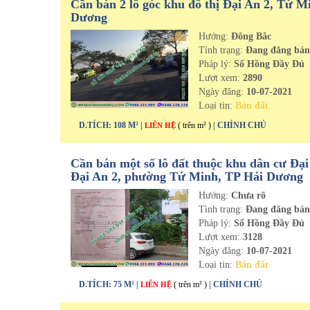
Cần bán 2 lô góc khu đô thị Đại An 2, Tứ M
Dương
Hướng:
Đông Bắc
Tình trạng:
Đang đăng bá
Pháp lý:
Sổ Hồng Đầy Đủ
Lượt xem:
2890
Ngày đăng:
10-07-2021
Loại tin:
Bán đất
D.TÍCH: 108 M² |
( trên m² )
| CHÍNH CHỦ
LIÊN HỆ
Cần bán một số lô đất thuộc khu dân cư Đại
Đại An 2, phường Tứ Minh, TP Hải Dương
Hướng:
Chưa rõ
Tình trạng:
Đang đăng bá
Pháp lý:
Sổ Hồng Đầy Đủ
Lượt xem:
3128
Ngày đăng:
10-07-2021
Loại tin:
Bán đất
D.TÍCH: 75 M² |
( trên m² )
| CHÍNH CHỦ
LIÊN HỆ