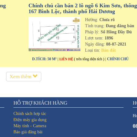
ưng
Chính chủ cần bán 2 lô ngõ 6 Kim Sơn, thông
167 Bình Lộc, thành phố Hải Dương
Hướng:
Chưa rõ
n
Tình trạng:
Đang đăng bán
Pháp lý:
Sổ Hồng Đầy Đủ
Lượt xem:
1896
Ngày đăng:
08-07-2021
Loại tin:
Bán đất
D.TÍCH: 50 M² |
( trên tổng diện tích )
| CHÍNH CHỦ
LIÊN HỆ
Xem thêm
HỖ TRỢ KHÁCH HÀNG
H
Chính sách hợp tác
Ho
Điện máy gia dụng
0
Máy tính - Camera
Báo giá đăng bài