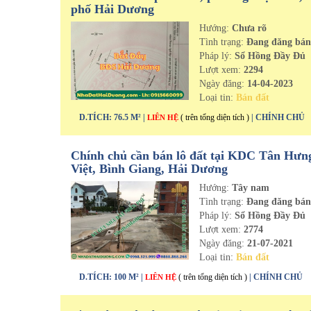
phố Hải Dương
Hướng:
Chưa rõ
Tình trạng:
Đang đăng bá
Pháp lý:
Sổ Hồng Đầy Đủ
Lượt xem:
2294
Ngày đăng:
14-04-2023
Loại tin:
Bán đất
D.TÍCH: 76.5 M² |
( trên tổng diện tích )
| CHÍNH CHỦ
LIÊN HỆ
Chính chủ cần bán lô đất tại KDC Tân Hưn
Việt, Bình Giang, Hải Dương
Hướng:
Tây nam
Tình trạng:
Đang đăng bá
Pháp lý:
Sổ Hồng Đầy Đủ
Lượt xem:
2774
Ngày đăng:
21-07-2021
Loại tin:
Bán đất
D.TÍCH: 100 M² |
( trên tổng diện tích )
| CHÍNH CHỦ
LIÊN HỆ