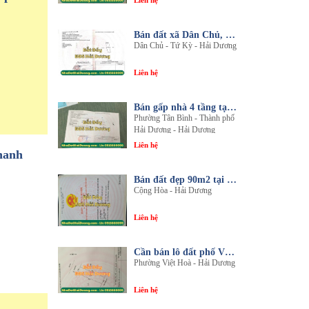
Liên hệ
Bán đất xã Dân Chủ, Tứ Kỳ, Hải Dương - Diện tích 214m2 - Mặt tiền 8.5m - nhadathaiduong.com
Dân Chủ - Tứ Kỳ - Hải Dương
Liên hệ
Bán gấp nhà 4 tầng tại khu đô thị An Phú 2 - Nội thất gỗ lim sang trọng
Phường Tân Bình - Thành phố
Hải Dương - Hải Dương
Liên hệ
hanh
Bán đất đẹp 90m2 tại thôn An Điền, xã Cộng Hòa, huyện Nam Sách, tỉnh Hải Dương
Cộng Hòa - Hải Dương
Liên hệ
Cần bán lô đất phố Văn, phường Việt Hòa, thành phố Hải Dương
Phường Việt Hoà - Hải Dương
Liên hệ