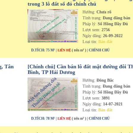
trong 3 lô đất sổ đỏ chính chủ
Hướng:
Chưa rõ
n
Tình trạng:
Đang đăng bán
Pháp lý:
Sổ Hồng Đầy Đủ
Lượt xem:
2756
Ngày đăng:
26-09-2022
Loại tin:
Bán đất
D.TÍCH: 75 M² |
( trên m² )
| CHÍNH CHỦ
LIÊN HỆ
g, Tân
[Chính chủ] Cần bán lô đất mặt đường đôi T
Bình, TP Hải Dương
Hướng:
Đông Bắc
n
Tình trạng:
Đang đăng bán
Pháp lý:
Sổ Hồng Đầy Đủ
Lượt xem:
3891
Ngày đăng:
14-07-2021
Loại tin:
Bán đất
D.TÍCH: 78 M² |
( trên m² )
| CHÍNH CHỦ
LIÊN HỆ