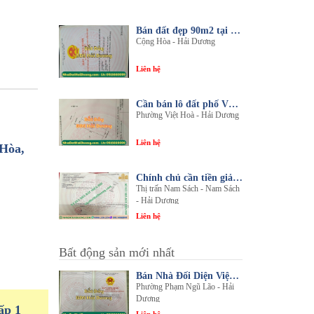
Bán đất đẹp 90m2 tại thôn An Điền, xã Cộng Hòa, huyện Nam Sách, tỉnh Hải Dương
Cộng Hòa - Hải Dương
Liên hệ
Cần bán lô đất phố Văn, phường Việt Hòa, thành phố Hải Dương
Phường Việt Hoà - Hải Dương
Liên hệ
 Hòa,
Chính chủ cần tiền giải quyết công việc bán gấp 1 trong 3 lô đất sổ đỏ chính chủ
Thị trấn Nam Sách - Nam Sách
- Hải Dương
Liên hệ
Bất động sản mới nhất
Bán Nhà Đối Diện Viện Đa Khoa Hải Dương - Nội Thất Sang Trọng, Tiện Nghi
Phường Phạm Ngũ Lão - Hải
Dương
ấp 1