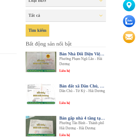
Loại BDS
Tất cả
Tìm kiếm
Bất động sản nổi bật
Bán Nhà Đối Diện Viện Đa Khoa Hải Dương - Nội Thất Sang Trọng, Tiện Nghi
Phường Phạm Ngũ Lão - Hải
Dương
Liên hệ
Bán đất xã Dân Chủ, Tứ Kỳ, Hải Dương - Diện tích 214m2 - Mặt tiền 8.5m - nhadathaiduong.com
Dân Chủ - Tứ Kỳ - Hải Dương
Liên hệ
Bán gấp nhà 4 tầng tại khu đô thị An Phú 2 - Nội thất gỗ lim sang trọng
Phường Tân Bình - Thành phố
Hải Dương - Hải Dương
Liên hệ