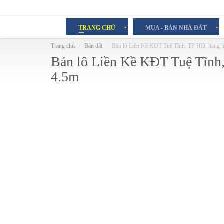
TRANG CHỦ
MUA - BÁN NHÀ ĐẤT
Trang chủ
Bán đất
Bán lô Liền Kề KĐT Tuệ Tĩnh, TP HD, hàng hi
Bán lô Liền Kề KĐT Tuệ Tĩnh, 
4.5m