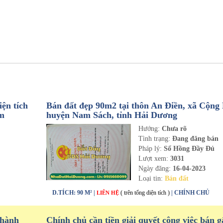
ện tích
Bán đất đẹp 90m2 tại thôn An Điền, xã Cộng
om
huyện Nam Sách, tỉnh Hải Dương
Hướng:
Chưa rõ
n
Tình trạng:
Đang đăng bán
Pháp lý:
Sổ Hồng Đầy Đủ
Lượt xem:
3031
Ngày đăng:
16-04-2023
Loại tin:
Bán đất
D.TÍCH: 90 M² |
( trên tổng diện tích )
| CHÍNH CHỦ
LIÊN HỆ
thành
Chính chủ cần tiền giải quyết công việc bán g