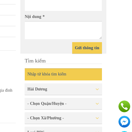
Nội dung
*
Gửi thông tin
Tìm kiếm
Hải Dương
gia đình
- Chọn Quận/Huyện -
- Chọn Xã/Phường -