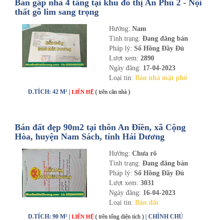
Bán gấp nhà 4 tầng tại khu đô thị An Phú 2 - Nội
thất gỗ lim sang trọng
Hướng:
Nam
Tình trạng:
Đang đăng bán
Pháp lý:
Sổ Hồng Đầy Đủ
Lượt xem:
2890
Ngày đăng:
17-04-2023
Loại tin:
Bán nhà mặt phố
D.TÍCH: 42 M² |
( trên căn nhà )
LIÊN HỆ
Bán đất đẹp 90m2 tại thôn An Điền, xã Cộng
Hòa, huyện Nam Sách, tỉnh Hải Dương
Hướng:
Chưa rõ
Tình trạng:
Đang đăng bán
Pháp lý:
Sổ Hồng Đầy Đủ
Lượt xem:
3031
Ngày đăng:
16-04-2023
Loại tin:
Bán đất
D.TÍCH: 90 M² |
( trên tổng diện tích )
| CHÍNH CHỦ
LIÊN HỆ