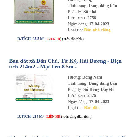
Tình trạng:
Đang đăng bán
Pháp lý:
Sổ nhà
Lượt xem:
2756
Ngày đăng:
17-04-2023
Loại tin:
Bán nhà riêng
D.TÍCH: 35.5 M² |
( trên căn nhà )
LIÊN HỆ
Bán đất xã Dân Chủ, Tứ Kỳ, Hải Dương - Diện
tích 214m2 - Mặt tiền 8.5m -
nhadathaiduong.com
Hướng:
Đông Nam
Tình trạng:
Đang đăng bán
Pháp lý:
Sổ Hồng Đầy Đủ
Lượt xem:
2376
Ngày đăng:
17-04-2023
Loại tin:
Bán đất
D.TÍCH: 214 M² |
( trên tổng diện tích )
LIÊN HỆ