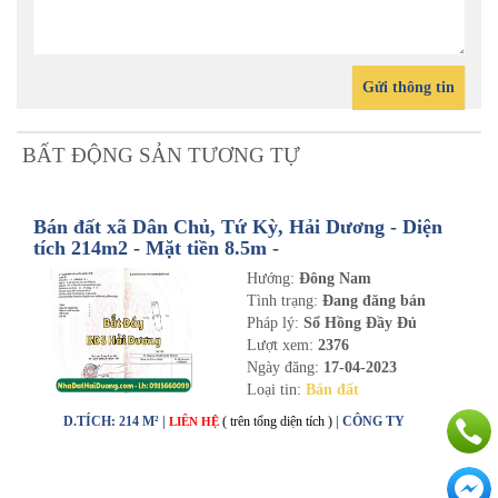
Gửi thông tin
BẤT ĐỘNG SẢN TƯƠNG TỰ
Bán đất xã Dân Chủ, Tứ Kỳ, Hải Dương - Diện
tích 214m2 - Mặt tiền 8.5m -
nhadathaiduong.com
Hướng:
Đông Nam
Tình trạng:
Đang đăng bán
Pháp lý:
Sổ Hồng Đầy Đủ
Lượt xem:
2376
Ngày đăng:
17-04-2023
Loại tin:
Bán đất
D.TÍCH: 214 M² |
( trên tổng diện tích )
| CÔNG TY
LIÊN HỆ