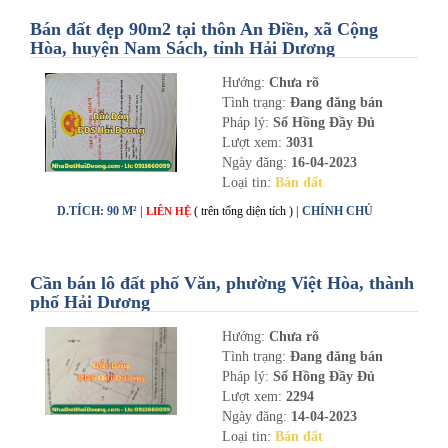
Bán đất đẹp 90m2 tại thôn An Điền, xã Cộng
Hòa, huyện Nam Sách, tỉnh Hải Dương
Hướng:
Chưa rõ
Tình trạng:
Đang đăng bán
Pháp lý:
Sổ Hồng Đầy Đủ
Lượt xem:
3031
Ngày đăng:
16-04-2023
Loại tin:
Bán đất
D.TÍCH: 90 M² |
( trên tổng diện tích )
| CHÍNH CHỦ
LIÊN HỆ
Cần bán lô đất phố Văn, phường Việt Hòa, thành
phố Hải Dương
Hướng:
Chưa rõ
Tình trạng:
Đang đăng bán
Pháp lý:
Sổ Hồng Đầy Đủ
Lượt xem:
2294
Ngày đăng:
14-04-2023
Loại tin:
Bán đất