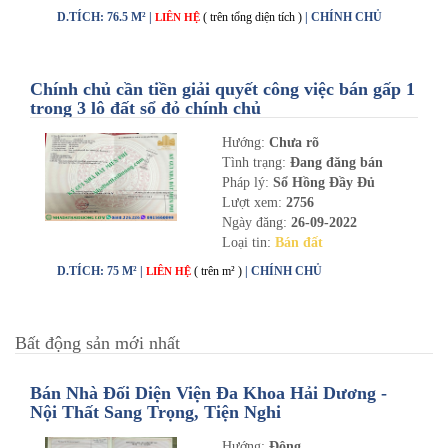
D.TÍCH: 76.5 M² |
( trên tổng diện tích )
| CHÍNH CHỦ
LIÊN HỆ
Chính chủ cần tiền giải quyết công việc bán gấp 1
trong 3 lô đất sổ đỏ chính chủ
Hướng:
Chưa rõ
Tình trạng:
Đang đăng bán
Pháp lý:
Sổ Hồng Đầy Đủ
Lượt xem:
2756
Ngày đăng:
26-09-2022
Loại tin:
Bán đất
D.TÍCH: 75 M² |
( trên m² )
| CHÍNH CHỦ
LIÊN HỆ
Bất động sản mới nhất
Bán Nhà Đối Diện Viện Đa Khoa Hải Dương -
Nội Thất Sang Trọng, Tiện Nghi
Hướng:
Đông