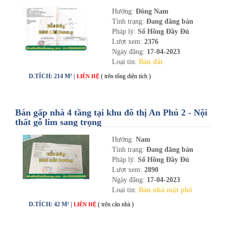
nhadathaiduong.com
Hướng:
Đông Nam
Tình trạng:
Đang đăng bán
Pháp lý:
Sổ Hồng Đầy Đủ
Lượt xem:
2376
Ngày đăng:
17-04-2023
Loại tin:
Bán đất
D.TÍCH: 214 M² |
( trên tổng diện tích )
LIÊN HỆ
Bán gấp nhà 4 tầng tại khu đô thị An Phú 2 - Nội
thất gỗ lim sang trọng
Hướng:
Nam
Tình trạng:
Đang đăng bán
Pháp lý:
Sổ Hồng Đầy Đủ
Lượt xem:
2890
Ngày đăng:
17-04-2023
Loại tin:
Bán nhà mặt phố
D.TÍCH: 42 M² |
( trên căn nhà )
LIÊN HỆ