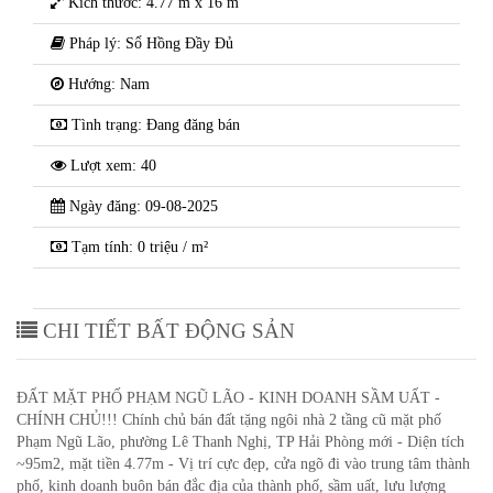
Kích thước: 4.77 m x 16 m
Pháp lý: Sổ Hồng Đầy Đủ
Hướng: Nam
Tình trạng: Đang đăng bán
Lượt xem: 40
Ngày đăng: 09-08-2025
Tạm tính: 0 triệu / m²
CHI TIẾT BẤT ĐỘNG SẢN
ĐẤT MẶT PHỐ PHẠM NGŨ LÃO - KINH DOANH SẦM UẤT -
CHÍNH CHỦ!!! Chính chủ bán đất tặng ngôi nhà 2 tầng cũ mặt phố
Phạm Ngũ Lão, phường Lê Thanh Nghị, TP Hải Phòng mới - Diện tích
~95m2, mặt tiền 4.77m - Vị trí cực đẹp, cửa ngõ đi vào trung tâm thành
phố, kinh doanh buôn bán đắc địa của thành phố, sầm uất, lưu lượng