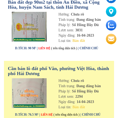
Bán đất đẹp 90m2 tại thôn An Điền, xã Cộng
Hòa, huyện Nam Sách, tỉnh Hải Dương
Hướng:
Chưa rõ
Tình trạng:
Đang đăng bán
Pháp lý:
Sổ Hồng Đầy Đủ
Lượt xem:
3031
Ngày đăng:
16-04-2023
Loại tin:
Bán đất
D.TÍCH: 90 M² |
( trên tổng diện tích )
| CHÍNH CHỦ
LIÊN HỆ
Cần bán lô đất phố Văn, phường Việt Hòa, thành
phố Hải Dương
Hướng:
Chưa rõ
Tình trạng:
Đang đăng bán
Pháp lý:
Sổ Hồng Đầy Đủ
Lượt xem:
2294
Ngày đăng:
14-04-2023
Loại tin:
Bán đất
D.TÍCH: 76.5 M² |
( trên tổng diện tích )
| CHÍNH CHỦ
LIÊN HỆ