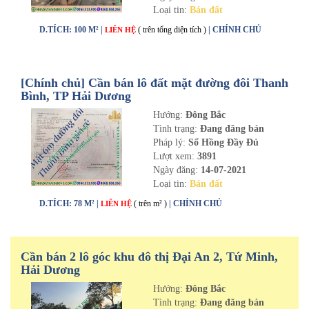
Loại tin:
Bán đất
D.TÍCH: 100 M² |
( trên tổng diện tích )
| CHÍNH CHỦ
LIÊN HỆ
[Chính chủ] Cần bán lô đất mặt đường đôi Thanh
Bình, TP Hải Dương
Hướng:
Đông Bắc
Tình trạng:
Đang đăng bán
Pháp lý:
Sổ Hồng Đầy Đủ
Lượt xem:
3891
Ngày đăng:
14-07-2021
Loại tin:
Bán đất
D.TÍCH: 78 M² |
( trên m² )
| CHÍNH CHỦ
LIÊN HỆ
Cần bán 2 lô góc khu đô thị Đại An 2, Tứ Minh,
Hải Dương
Hướng:
Đông Bắc
Tình trạng:
Đang đăng bán