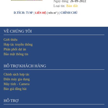
Ngày đăng:
26-09-2022
Loại tin:
Bán đất
D.TÍCH: 75 M² |
( trên m² )
| CHÍNH CHỦ
LIÊN HỆ
VỀ CHÚNG TÔI
Giới thiệu
Hợp tác truyền thông
Phân phối dự án
Bảo mật thông tin
HỖ TRỢ KHÁCH HÀNG
Chính sách hợp tác
Điện máy gia dụng
Máy tính - Camera
Báo giá đăng bài
HỖ TRỢ