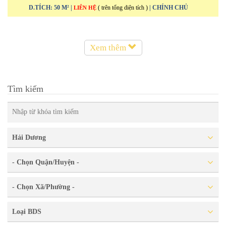
D.TÍCH: 50 M² |
( trên tổng diện tích )
| CHÍNH CHỦ
LIÊN HỆ
Xem thêm
Tìm kiếm
Hải Dương
- Chọn Quận/Huyện -
- Chọn Xã/Phường -
Loại BDS