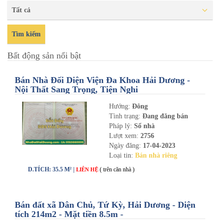
Tất cả
Tìm kiếm
Bất động sản nổi bật
Bán Nhà Đối Diện Viện Đa Khoa Hải Dương -
Nội Thất Sang Trọng, Tiện Nghi
Hướng:
Đông
Tình trạng:
Đang đăng bán
Pháp lý:
Sổ nhà
Lượt xem:
2756
Ngày đăng:
17-04-2023
Loại tin:
Bán nhà riêng
D.TÍCH: 35.5 M² |
( trên căn nhà )
LIÊN HỆ
Bán đất xã Dân Chủ, Tứ Kỳ, Hải Dương - Diện
tích 214m2 - Mặt tiền 8.5m -