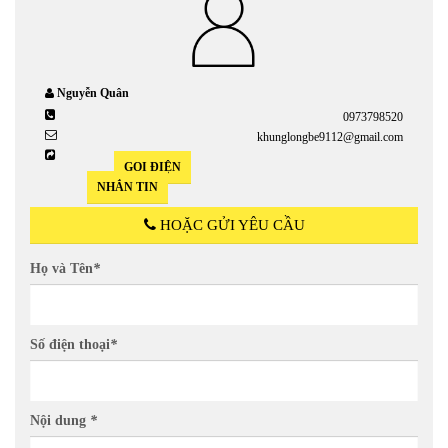
Nguyễn Quân
0973798520
khunglongbe9112@gmail.com
GỌI ĐIỆN
NHẮN TIN
HOẶC GỬI YÊU CẦU
Họ và Tên
*
Số điện thoại
*
Nội dung
*