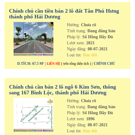
Chính chủ cần tiền bán 2 lô đất Tân Phú Hưng
thành phố Hải Dương
Hướng:
Chưa rõ
Tình trạng:
Đang đăng bán
Pháp lý:
Sổ Hồng Đầy Đủ
Lượt xem:
2021
Ngày đăng:
08-07-2021
Loại tin:
Bán đất
D.TÍCH: 67.5 M² |
( trên tổng diện tích )
| CHÍNH CHỦ
LIÊN HỆ
Chính chủ cần bán 2 lô ngõ 6 Kim Sơn, thông
sang 167 Bình Lộc, thành phố Hải Dương
Hướng:
Chưa rõ
Tình trạng:
Đang đăng bán
Pháp lý:
Sổ Hồng Đầy Đủ
Lượt xem:
1896
Ngày đăng:
08-07-2021
Loại tin:
Bán đất