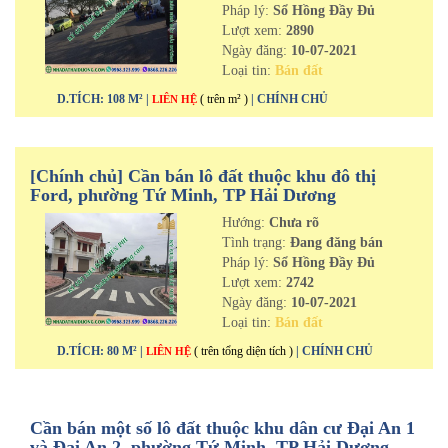
Pháp lý:
Sổ Hồng Đầy Đủ
Lượt xem:
2890
Ngày đăng:
10-07-2021
Loại tin:
Bán đất
D.TÍCH: 108 M² |
( trên m² )
| CHÍNH CHỦ
LIÊN HỆ
[Chính chủ] Cần bán lô đất thuộc khu đô thị
Ford, phường Tứ Minh, TP Hải Dương
Hướng:
Chưa rõ
Tình trạng:
Đang đăng bán
Pháp lý:
Sổ Hồng Đầy Đủ
Lượt xem:
2742
Ngày đăng:
10-07-2021
Loại tin:
Bán đất
D.TÍCH: 80 M² |
( trên tổng diện tích )
| CHÍNH CHỦ
LIÊN HỆ
Cần bán một số lô đất thuộc khu dân cư Đại An 1
và Đại An 2, phường Tứ Minh, TP Hải Dương