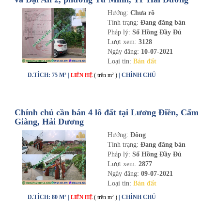
Hướng:
Chưa rõ
Tình trạng:
Đang đăng bán
Pháp lý:
Sổ Hồng Đầy Đủ
Lượt xem:
3128
Ngày đăng:
10-07-2021
Loại tin:
Bán đất
D.TÍCH: 75 M² |
( trên m² )
| CHÍNH CHỦ
LIÊN HỆ
Chính chủ cần bán 4 lô đất tại Lương Điền, Cẩm
Giàng, Hải Dương
Hướng:
Đông
Tình trạng:
Đang đăng bán
Pháp lý:
Sổ Hồng Đầy Đủ
Lượt xem:
2877
Ngày đăng:
09-07-2021
Loại tin:
Bán đất
D.TÍCH: 80 M² |
( trên m² )
| CHÍNH CHỦ
LIÊN HỆ