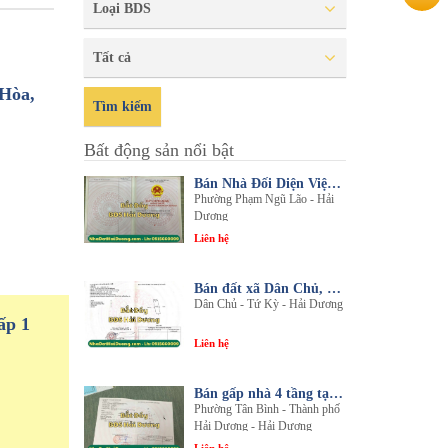
Loại BDS
Tất cả
 Hòa,
Tìm kiếm
Bất động sản nổi bật
Bán Nhà Đối Diện Viện Đa Khoa Hải Dương - Nội Thất Sang Trọng, Tiện Nghi
Phường Phạm Ngũ Lão - Hải
Dương
Liên hệ
Bán đất xã Dân Chủ, Tứ Kỳ, Hải Dương - Diện tích 214m2 - Mặt tiền 8.5m - nhadathaiduong.com
Dân Chủ - Tứ Kỳ - Hải Dương
ấp 1
Liên hệ
Bán gấp nhà 4 tầng tại khu đô thị An Phú 2 - Nội thất gỗ lim sang trọng
Phường Tân Bình - Thành phố
Hải Dương - Hải Dương