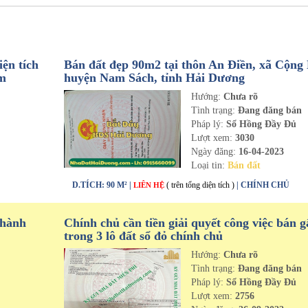
ện tích
Bán đất đẹp 90m2 tại thôn An Điền, xã Cộng
om
huyện Nam Sách, tỉnh Hải Dương
Hướng:
Chưa rõ
n
Tình trạng:
Đang đăng bán
Pháp lý:
Sổ Hồng Đầy Đủ
Lượt xem:
3030
Ngày đăng:
16-04-2023
Loại tin:
Bán đất
D.TÍCH: 90 M² |
( trên tổng diện tích )
| CHÍNH CHỦ
LIÊN HỆ
thành
Chính chủ cần tiền giải quyết công việc bán g
trong 3 lô đất sổ đỏ chính chủ
Hướng:
Chưa rõ
n
Tình trạng:
Đang đăng bán
Pháp lý:
Sổ Hồng Đầy Đủ
Lượt xem:
2756