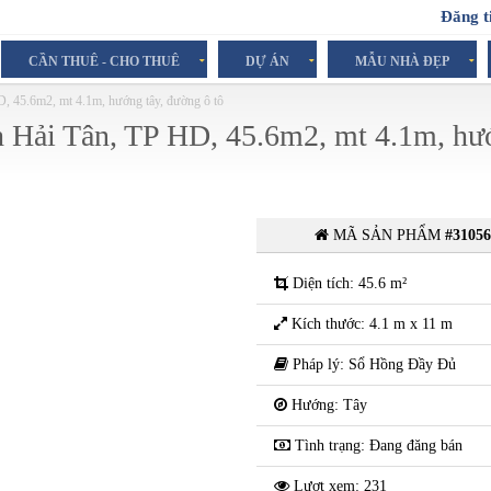
Đăng t
CẦN THUÊ - CHO THUÊ
DỰ ÁN
MẪU NHÀ ĐẸP
D, 45.6m2, mt 4.1m, hướng tây, đường ô tô
h Hải Tân, TP HD, 45.6m2, mt 4.1m, h
MÃ SẢN PHẨM
#3105
Diện tích: 45.6 m²
Kích thước: 4.1 m x 11 m
Pháp lý: Sổ Hồng Đầy Đủ
Hướng: Tây
Tình trạng: Đang đăng bán
Lượt xem: 231