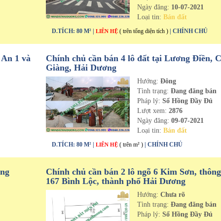
Ngày đăng:
10-07-2021
Loại tin:
Bán đất
D.TÍCH: 80 M² |
( trên tổng diện tích )
| CHÍNH CHỦ
LIÊN HỆ
 An 1 và
Chính chủ cần bán 4 lô đất tại Lương Điền, 
Giàng, Hải Dương
Hướng:
Đông
n
Tình trạng:
Đang đăng bán
Pháp lý:
Sổ Hồng Đầy Đủ
Lượt xem:
2876
Ngày đăng:
09-07-2021
Loại tin:
Bán đất
D.TÍCH: 80 M² |
( trên m² )
| CHÍNH CHỦ
LIÊN HỆ
ưng
Chính chủ cần bán 2 lô ngõ 6 Kim Sơn, thông
167 Bình Lộc, thành phố Hải Dương
Hướng:
Chưa rõ
n
Tình trạng:
Đang đăng bán
Pháp lý:
Sổ Hồng Đầy Đủ