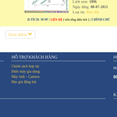
Lượt xem:
1896
Ngày đăng:
08-07-2021
Loại tin:
Bán đất
D.TÍCH: 50 M² |
( trên tổng diện tích )
| CHÍNH CHỦ
LIÊN HỆ
Xem thêm
HỖ TRỢ KHÁCH HÀNG
H
Chính sách hợp tác
Ho
Điện máy gia dụng
0
Máy tính - Camera
Báo giá đăng bài
K