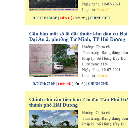
Ngày đăng:
10-07-2021
Loại tin:
Bán đất
D.TÍCH: 108 M² |
( trên m² )
| CHÍNH CHỦ
LIÊN HỆ
Cần bán một số lô đất thuộc khu dân cư Đại
Đại An 2, phường Tứ Minh, TP Hải Dương
Hướng:
Chưa rõ
Tình trạng:
Đang đăng bá
Pháp lý:
Sổ Hồng Đầy Đủ
Lượt xem:
3126
Ngày đăng:
10-07-2021
Loại tin:
Bán đất
D.TÍCH: 75 M² |
( trên m² )
| CHÍNH CHỦ
LIÊN HỆ
Chính chủ cần tiền bán 2 lô đất Tân Phú H
thành phố Hải Dương
Hướng:
Chưa rõ
Tình trạng:
Đang đăng bá
Pháp lý:
Sổ Hồng Đầy Đủ