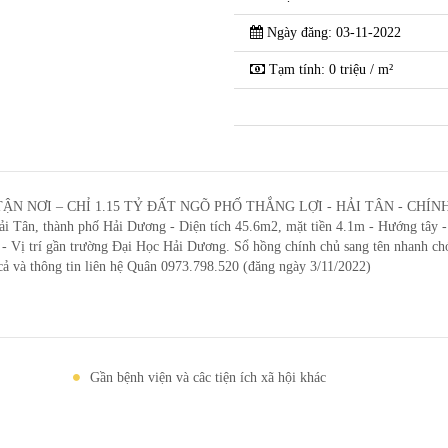
Ngày đăng: 03-11-2022
Tạm tính: 0 triệu / m²
 NƠI – CHỈ 1.15 TỶ ĐẤT NGÕ PHỐ THẮNG LỢI - HẢI TÂN - CHÍNH
ải Tân, thành phố Hải Dương - Diện tích 45.6m2, mặt tiền 4.1m - Hướng tây 
ơi - Vị trí gần trường Đại Học Hải Dương. Sổ hồng chính chủ sang tên nhanh ch
á cả và thông tin liên hệ Quân 0973.798.520 (đăng ngày 3/11/2022)
Gần bệnh viện và câc tiện ích xã hội khác