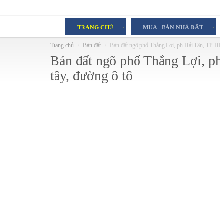
TRANG CHỦ
MUA - BÁN NHÀ ĐẤT
Trang chủ
Bán đất
Bán đất ngõ phố Thắng Lợi, ph Hải Tân, TP H
Bán đất ngõ phố Thắng Lợi, p
tây, đường ô tô