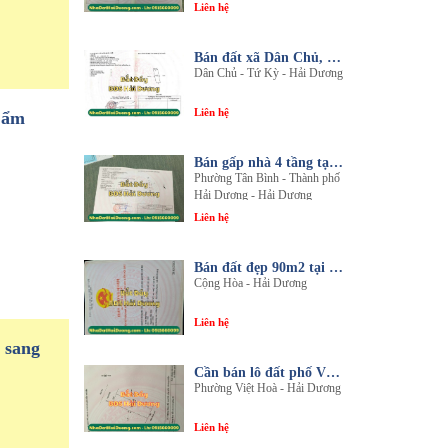
Liên hệ
Bán đất xã Dân Chủ, Tứ Kỳ, Hải Dương - Diện tích 214m2 - Mặt tiền 8.5m - nhadathaiduong.com
Dân Chủ - Tứ Kỳ - Hải Dương
Liên hệ
Cẩm
Bán gấp nhà 4 tầng tại khu đô thị An Phú 2 - Nội thất gỗ lim sang trọng
Phường Tân Bình - Thành phố
Hải Dương - Hải Dương
Liên hệ
Bán đất đẹp 90m2 tại thôn An Điền, xã Cộng Hòa, huyện Nam Sách, tỉnh Hải Dương
Cộng Hòa - Hải Dương
Liên hệ
 sang
Cần bán lô đất phố Văn, phường Việt Hòa, thành phố Hải Dương
Phường Việt Hoà - Hải Dương
Liên hệ