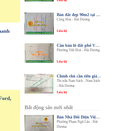
Liên hệ
Bán đất đẹp 90m2 tại thôn An Điền, xã Cộng Hòa, huyện Nam Sách, tỉnh Hải Dương
Cộng Hòa - Hải Dương
hanh
Liên hệ
Cần bán lô đất phố Văn, phường Việt Hòa, thành phố Hải Dương
Phường Việt Hoà - Hải Dương
Liên hệ
Chính chủ cần tiền giải quyết công việc bán gấp 1 trong 3 lô đất sổ đỏ chính chủ
Thị trấn Nam Sách - Nam Sách
- Hải Dương
Liên hệ
Ford,
Bất động sản mới nhất
Bán Nhà Đối Diện Viện Đa Khoa Hải Dương - Nội Thất Sang Trọng, Tiện Nghi
Phường Phạm Ngũ Lão - Hải
Dương