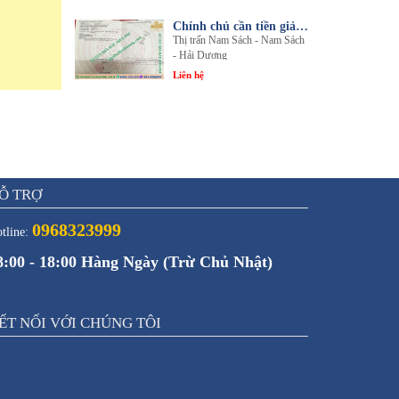
Chính chủ cần tiền giải quyết công việc bán gấp 1 trong 3 lô đất sổ đỏ chính chủ
Thị trấn Nam Sách - Nam Sách
- Hải Dương
Liên hệ
Ỗ TRỢ
0968323999
tline:
8:00 - 18:00 Hàng Ngày (Trừ Chủ Nhật)
ẾT NỐI VỚI CHÚNG TÔI