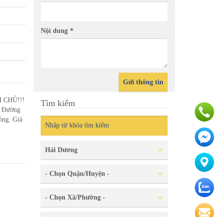
Nội dung
*
Gửi thông tin
 CHỦ!!!
Tìm kiếm
- Đường
óng. Giá
Hải Dương
- Chọn Quận/Huyện -
- Chọn Xã/Phường -