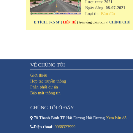
Lượt xem:
2021
Ngày đăng:
08-07-2021
Loại tin:
Bán đất
D.TÍCH: 67.5 M² |
( trên tổng diện tích )
| CHÍNH CHỦ
LIÊN HỆ
VỀ CHÚNG TÔI
Giới thiệu
Hợp tác truyền thông
Phân phối dự án
Bảo mật thông tin
CHÚNG TÔI Ở ĐÂY
78 Thanh Bình TP Hải Dương Hải Dương
Xem bản đồ
Điện thoại
:
0968323999