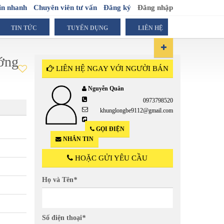
in nhanh
Chuyên viên tư vấn
Đăng ký
Đăng nhập
TIN TỨC
TUYỂN DỤNG
LIÊN HỆ
ướng
LIÊN HỆ NGAY VỚI NGƯỜI BÁN
Nguyễn Quân
0973798520
6
khunglongbe9112@gmail.com
GỌI ĐIỆN
NHẮN TIN
HOẶC GỬI YÊU CẦU
Họ và Tên
*
Số điện thoại
*