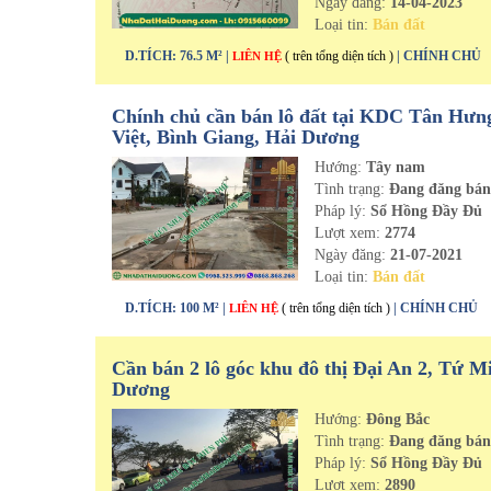
Ngày đăng:
14-04-2023
Loại tin:
Bán đất
D.TÍCH: 76.5 M² |
( trên tổng diện tích )
| CHÍNH CHỦ
LIÊN HỆ
Chính chủ cần bán lô đất tại KDC Tân Hưn
Việt, Bình Giang, Hải Dương
Hướng:
Tây nam
Tình trạng:
Đang đăng bá
Pháp lý:
Sổ Hồng Đầy Đủ
Lượt xem:
2774
Ngày đăng:
21-07-2021
Loại tin:
Bán đất
D.TÍCH: 100 M² |
( trên tổng diện tích )
| CHÍNH CHỦ
LIÊN HỆ
Cần bán 2 lô góc khu đô thị Đại An 2, Tứ M
Dương
Hướng:
Đông Bắc
Tình trạng:
Đang đăng bá
Pháp lý:
Sổ Hồng Đầy Đủ
Lượt xem:
2890