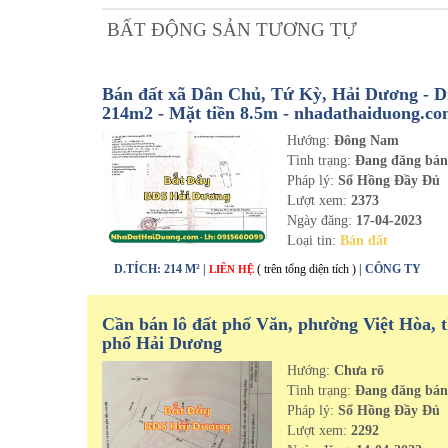
BẤT ĐỘNG SẢN TƯƠNG TỰ
Bán đất xã Dân Chủ, Tứ Kỳ, Hải Dương - Di
214m2 - Mặt tiền 8.5m - nhadathaiduong.c
Hướng:
Đông Nam
Tình trạng:
Đang đăng bá
Pháp lý:
Sổ Hồng Đầy Đủ
Lượt xem:
2373
Ngày đăng:
17-04-2023
Loại tin:
Bán đất
D.TÍCH: 214 M² |
( trên tổng diện tích )
| CÔNG TY
LIÊN HỆ
Cần bán lô đất phố Văn, phường Việt Hòa, 
phố Hải Dương
Hướng:
Chưa rõ
Tình trạng:
Đang đăng bá
Pháp lý:
Sổ Hồng Đầy Đủ
Lượt xem:
2292