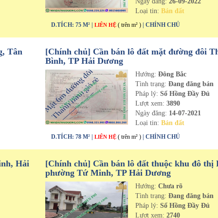
Ngày đăng:
26-09-2022
Loại tin:
Bán đất
D.TÍCH: 75 M² |
( trên m² )
| CHÍNH CHỦ
LIÊN HỆ
g, Tân
[Chính chủ] Cần bán lô đất mặt đường đôi T
Bình, TP Hải Dương
Hướng:
Đông Bắc
n
Tình trạng:
Đang đăng bán
Pháp lý:
Sổ Hồng Đầy Đủ
Lượt xem:
3890
Ngày đăng:
14-07-2021
Loại tin:
Bán đất
D.TÍCH: 78 M² |
( trên m² )
| CHÍNH CHỦ
LIÊN HỆ
inh, Hải
[Chính chủ] Cần bán lô đất thuộc khu đô thị 
phường Tứ Minh, TP Hải Dương
Hướng:
Chưa rõ
n
Tình trạng:
Đang đăng bán
Pháp lý:
Sổ Hồng Đầy Đủ
Lượt xem:
2740