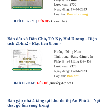
Lượt xem:
2756
Ngày đăng:
17-04-2023
Loại tin:
Bán nhà riêng
D.TÍCH: 35.5 M² |
( trên căn nhà )
LIÊN HỆ
Bán đất xã Dân Chủ, Tứ Kỳ, Hải Dương - Diện
tích 214m2 - Mặt tiền 8.5m -
nhadathaiduong.com
Hướng:
Đông Nam
Tình trạng:
Đang đăng bán
Pháp lý:
Sổ Hồng Đầy Đủ
Lượt xem:
2376
Ngày đăng:
17-04-2023
Loại tin:
Bán đất
D.TÍCH: 214 M² |
( trên tổng diện tích )
LIÊN HỆ
Bán gấp nhà 4 tầng tại khu đô thị An Phú 2 - Nội
thất gỗ lim sang trọng