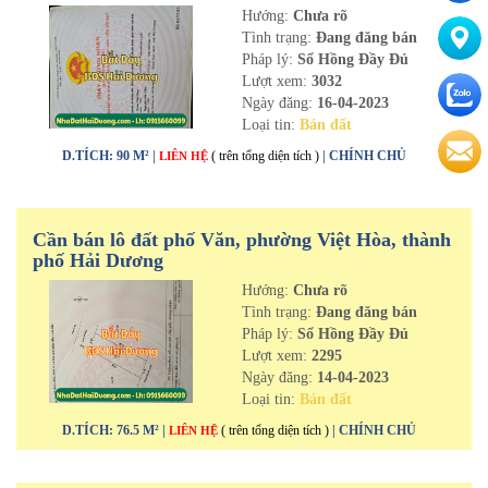
Hướng:
Chưa rõ
Tình trạng:
Đang đăng bán
Pháp lý:
Sổ Hồng Đầy Đủ
Lượt xem:
3032
Ngày đăng:
16-04-2023
Loại tin:
Bán đất
D.TÍCH: 90 M² |
( trên tổng diện tích )
| CHÍNH CHỦ
LIÊN HỆ
Cần bán lô đất phố Văn, phường Việt Hòa, thành
phố Hải Dương
Hướng:
Chưa rõ
Tình trạng:
Đang đăng bán
Pháp lý:
Sổ Hồng Đầy Đủ
Lượt xem:
2295
Ngày đăng:
14-04-2023
Loại tin:
Bán đất
D.TÍCH: 76.5 M² |
( trên tổng diện tích )
| CHÍNH CHỦ
LIÊN HỆ