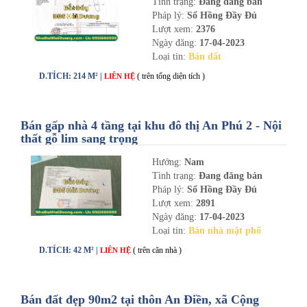
Tình trạng:
Đang đăng bán
Pháp lý:
Sổ Hồng Đầy Đủ
Lượt xem:
2376
Ngày đăng:
17-04-2023
Loại tin:
Bán đất
D.TÍCH: 214 M² |
( trên tổng diện tích )
LIÊN HỆ
Bán gấp nhà 4 tầng tại khu đô thị An Phú 2 - Nội
thất gỗ lim sang trọng
Hướng:
Nam
Tình trạng:
Đang đăng bán
Pháp lý:
Sổ Hồng Đầy Đủ
Lượt xem:
2891
Ngày đăng:
17-04-2023
Loại tin:
Bán nhà mặt phố
D.TÍCH: 42 M² |
( trên căn nhà )
LIÊN HỆ
Bán đất đẹp 90m2 tại thôn An Điền, xã Cộng