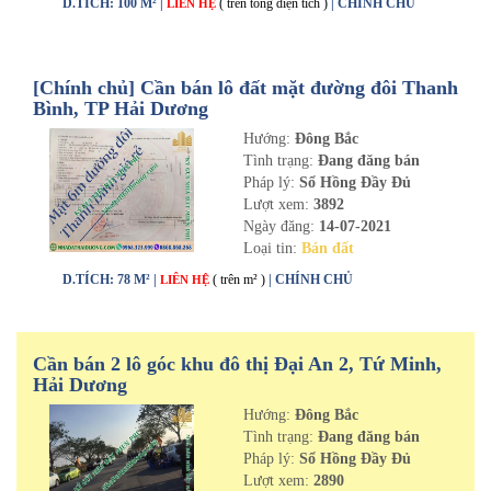
D.TÍCH: 100 M² |
( trên tổng diện tích )
| CHÍNH CHỦ
LIÊN HỆ
[Chính chủ] Cần bán lô đất mặt đường đôi Thanh
Bình, TP Hải Dương
Hướng:
Đông Bắc
Tình trạng:
Đang đăng bán
Pháp lý:
Sổ Hồng Đầy Đủ
Lượt xem:
3892
Ngày đăng:
14-07-2021
Loại tin:
Bán đất
D.TÍCH: 78 M² |
( trên m² )
| CHÍNH CHỦ
LIÊN HỆ
Cần bán 2 lô góc khu đô thị Đại An 2, Tứ Minh,
Hải Dương
Hướng:
Đông Bắc
Tình trạng:
Đang đăng bán
Pháp lý:
Sổ Hồng Đầy Đủ
Lượt xem:
2890