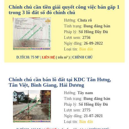
Chính chủ cần tiền giải quyết công việc bán gấp 1
trong 3 lô đất sổ đỏ chính chủ
Hướng:
Chưa rõ
Tình trạng:
Đang đăng bán
Pháp lý:
Sổ Hồng Đầy Đủ
Lượt xem:
2756
Ngày đăng:
26-09-2022
Loại tin:
Bán đất
D.TÍCH: 75 M² |
( trên m² )
| CHÍNH CHỦ
LIÊN HỆ
Chính chủ cần bán lô đất tại KDC Tân Hưng,
Tân Việt, Bình Giang, Hải Dương
Hướng:
Tây nam
Tình trạng:
Đang đăng bán
Pháp lý:
Sổ Hồng Đầy Đủ
Lượt xem:
2775
Ngày đăng:
21-07-2021
Loại tin:
Bán đất