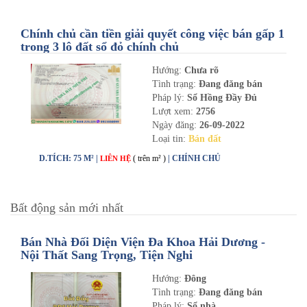
Chính chủ cần tiền giải quyết công việc bán gấp 1
trong 3 lô đất sổ đỏ chính chủ
Hướng:
Chưa rõ
Tình trạng:
Đang đăng bán
Pháp lý:
Sổ Hồng Đầy Đủ
Lượt xem:
2756
Ngày đăng:
26-09-2022
Loại tin:
Bán đất
D.TÍCH: 75 M² |
( trên m² )
| CHÍNH CHỦ
LIÊN HỆ
Bất động sản mới nhất
Bán Nhà Đối Diện Viện Đa Khoa Hải Dương -
Nội Thất Sang Trọng, Tiện Nghi
Hướng:
Đông
Tình trạng:
Đang đăng bán
Pháp lý:
Sổ nhà