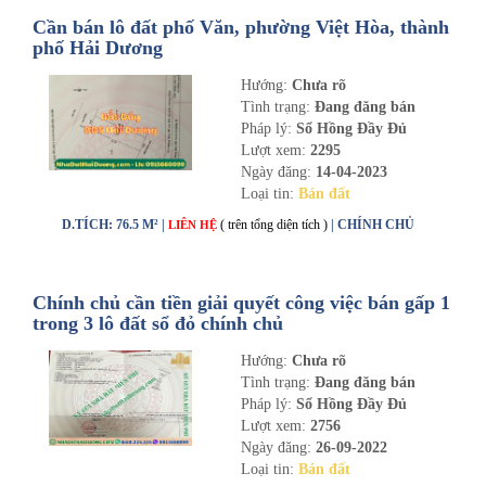
Cần bán lô đất phố Văn, phường Việt Hòa, thành
phố Hải Dương
Hướng:
Chưa rõ
Tình trạng:
Đang đăng bán
Pháp lý:
Sổ Hồng Đầy Đủ
Lượt xem:
2295
Ngày đăng:
14-04-2023
Loại tin:
Bán đất
D.TÍCH: 76.5 M² |
( trên tổng diện tích )
| CHÍNH CHỦ
LIÊN HỆ
Chính chủ cần tiền giải quyết công việc bán gấp 1
trong 3 lô đất sổ đỏ chính chủ
Hướng:
Chưa rõ
Tình trạng:
Đang đăng bán
Pháp lý:
Sổ Hồng Đầy Đủ
Lượt xem:
2756
Ngày đăng:
26-09-2022
Loại tin:
Bán đất