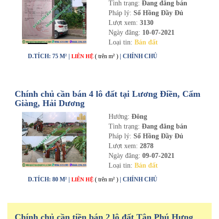
Tình trạng:
Đang đăng bán
Pháp lý:
Sổ Hồng Đầy Đủ
Lượt xem:
3130
Ngày đăng:
10-07-2021
Loại tin:
Bán đất
D.TÍCH: 75 M² |
( trên m² )
| CHÍNH CHỦ
LIÊN HỆ
Chính chủ cần bán 4 lô đất tại Lương Điền, Cẩm
Giàng, Hải Dương
Hướng:
Đông
Tình trạng:
Đang đăng bán
Pháp lý:
Sổ Hồng Đầy Đủ
Lượt xem:
2878
Ngày đăng:
09-07-2021
Loại tin:
Bán đất
D.TÍCH: 80 M² |
( trên m² )
| CHÍNH CHỦ
LIÊN HỆ
Chính chủ cần tiền bán 2 lô đất Tân Phú Hưng