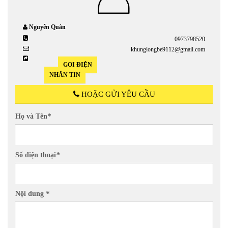
Nguyễn Quân
0973798520
khunglongbe9112@gmail.com
GỌI ĐIỆN
NHẮN TIN
HOẶC GỬI YÊU CẦU
Họ và Tên
*
Số điện thoại
*
Nội dung
*