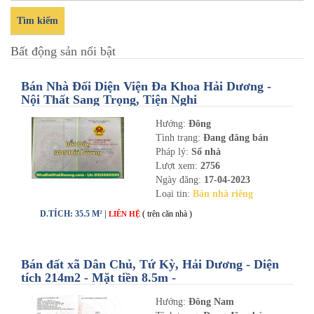
Tìm kiếm
Bất động sản nổi bật
Bán Nhà Đối Diện Viện Đa Khoa Hải Dương -
Nội Thất Sang Trọng, Tiện Nghi
Hướng:
Đông
Tình trạng:
Đang đăng bán
Pháp lý:
Sổ nhà
Lượt xem:
2756
Ngày đăng:
17-04-2023
Loại tin:
Bán nhà riêng
D.TÍCH: 35.5 M² |
( trên căn nhà )
LIÊN HỆ
Bán đất xã Dân Chủ, Tứ Kỳ, Hải Dương - Diện
tích 214m2 - Mặt tiền 8.5m -
nhadathaiduong.com
Hướng:
Đông Nam