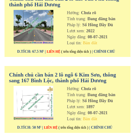
thành phố Hải Dương
Hướng:
Chưa rõ
Tình trạng:
Đang đăng bán
Pháp lý:
Sổ Hồng Đầy Đủ
Lượt xem:
2022
Ngày đăng:
08-07-2021
Loại tin:
Bán đất
D.TÍCH: 67.5 M² |
( trên tổng diện tích )
| CHÍNH CHỦ
LIÊN HỆ
Chính chủ cần bán 2 lô ngõ 6 Kim Sơn, thông
sang 167 Bình Lộc, thành phố Hải Dương
Hướng:
Chưa rõ
Tình trạng:
Đang đăng bán
Pháp lý:
Sổ Hồng Đầy Đủ
Lượt xem:
1897
Ngày đăng:
08-07-2021
Loại tin:
Bán đất
D.TÍCH: 50 M² |
( trên tổng diện tích )
| CHÍNH CHỦ
LIÊN HỆ