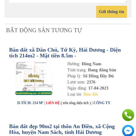
Gửi thông tin
BẤT ĐỘNG SẢN TƯƠNG TỰ
Bán đất xã Dân Chủ, Tứ Kỳ, Hải Dương - Diện
tích 214m2 - Mặt tiền 8.5m -
nhadathaiduong.com
Hướng:
Đông Nam
Tình trạng:
Đang đăng bán
Pháp lý:
Sổ Hồng Đầy Đủ
Lượt xem:
2376
Ngày đăng:
17-04-2023
Loại tin:
Bán đất
D.TÍCH: 214 M² |
( trên tổng diện tích )
| CÔNG TY
LIÊN HỆ
Bán đất đẹp 90m2 tại thôn An Điền, xã Cộng
Hòa, huyện Nam Sách, tỉnh Hải Dương