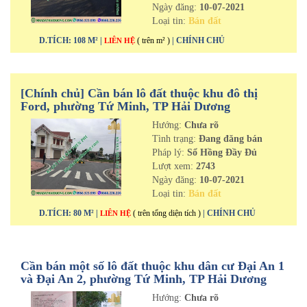
Ngày đăng:
10-07-2021
Loại tin:
Bán đất
D.TÍCH: 108 M² |
( trên m² )
| CHÍNH CHỦ
LIÊN HỆ
[Chính chủ] Cần bán lô đất thuộc khu đô thị
Ford, phường Tứ Minh, TP Hải Dương
Hướng:
Chưa rõ
Tình trạng:
Đang đăng bán
Pháp lý:
Sổ Hồng Đầy Đủ
Lượt xem:
2743
Ngày đăng:
10-07-2021
Loại tin:
Bán đất
D.TÍCH: 80 M² |
( trên tổng diện tích )
| CHÍNH CHỦ
LIÊN HỆ
Cần bán một số lô đất thuộc khu dân cư Đại An 1
và Đại An 2, phường Tứ Minh, TP Hải Dương
Hướng:
Chưa rõ