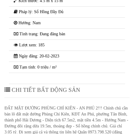
Kích thước: 4.5 m x 15 m
Pháp lý: Sổ Hồng Đầy Đủ
Hướng: Nam
Tình trạng: Đang đăng bán
Lượt xem: 185
Ngày đăng: 20-02-2023
Tạm tính: 0 triệu / m²
CHI TIẾT BẤT ĐỘNG SẢN
ĐẤT MẶT ĐƯỜNG PHÙNG CHÍ KIÊN - AN PHÚ 2!!! Chính chủ cần
bán lô đất mặt đường Phùng Chí Kiên, KĐT An Phú, phường Tân Bình,
thành phố Hải Dương - Diện tích 67.5m2, mặt tiền 4.5m - Hướng Nam -
Đường đôi rặng dừa 19.5m, thoáng đẹp - Sổ hồng chính chủ. Giá chỉ
3.05 tỷ. Đi xem giá cả và thông tin liên hệ Quân 0973.798.520 (đăng