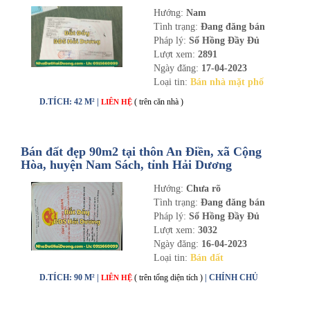
Hướng:
Nam
Tình trạng:
Đang đăng bán
Pháp lý:
Sổ Hồng Đầy Đủ
Lượt xem:
2891
Ngày đăng:
17-04-2023
Loại tin:
Bán nhà mặt phố
D.TÍCH: 42 M² |
( trên căn nhà )
LIÊN HỆ
Bán đất đẹp 90m2 tại thôn An Điền, xã Cộng
Hòa, huyện Nam Sách, tỉnh Hải Dương
Hướng:
Chưa rõ
Tình trạng:
Đang đăng bán
Pháp lý:
Sổ Hồng Đầy Đủ
Lượt xem:
3032
Ngày đăng:
16-04-2023
Loại tin:
Bán đất
D.TÍCH: 90 M² |
( trên tổng diện tích )
| CHÍNH CHỦ
LIÊN HỆ