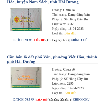
Hòa, huyện Nam Sách, tỉnh Hải Dương
Hướng:
Chưa rõ
Tình trạng:
Đang đăng bán
Pháp lý:
Sổ Hồng Đầy Đủ
Lượt xem:
3032
Ngày đăng:
16-04-2023
Loại tin:
Bán đất
D.TÍCH: 90 M² |
( trên tổng diện tích )
| CHÍNH CHỦ
LIÊN HỆ
Cần bán lô đất phố Văn, phường Việt Hòa, thành
phố Hải Dương
Hướng:
Chưa rõ
Tình trạng:
Đang đăng bán
Pháp lý:
Sổ Hồng Đầy Đủ
Lượt xem:
2295
Ngày đăng:
14-04-2023
Loại tin:
Bán đất
D.TÍCH: 76.5 M² |
( trên tổng diện tích )
| CHÍNH CHỦ
LIÊN HỆ