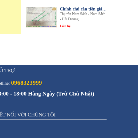
Chính chủ cần tiền giải quyết công việc bán gấp 1 trong 3 lô đất sổ đỏ chính chủ
Thị trấn Nam Sách - Nam Sách
- Hải Dương
Liên hệ
Ỗ TRỢ
0968323999
tline:
8:00 - 18:00 Hàng Ngày (Trừ Chủ Nhật)
ẾT NỐI VỚI CHÚNG TÔI