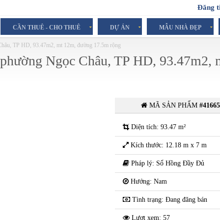
Đăng t
CẦN THUÊ - CHO THUÊ
DỰ ÁN
MẪU NHÀ ĐẸP
hâu, TP HD, 93.47m2, mt 12m, đường 17.5m rộng
 phường Ngọc Châu, TP HD, 93.47m2, 
MÃ SẢN PHẨM
#4166
Diện tích: 93.47 m²
Kích thước: 12.18 m x 7 m
Pháp lý: Sổ Hồng Đầy Đủ
Hướng: Nam
Tình trạng: Đang đăng bán
Lượt xem: 57