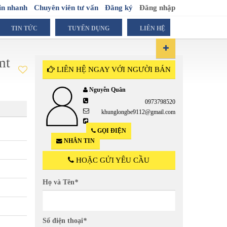
in nhanh
Chuyên viên tư vấn
Đăng ký
Đăng nhập
TIN TỨC
TUYỂN DỤNG
LIÊN HỆ
mt
LIÊN HỆ NGAY VỚI NGƯỜI BÁN
Nguyễn Quân
0973798520
5
khunglongbe9112@gmail.com
GỌI ĐIỆN
NHẮN TIN
HOẶC GỬI YÊU CẦU
Họ và Tên
*
Số điện thoại
*