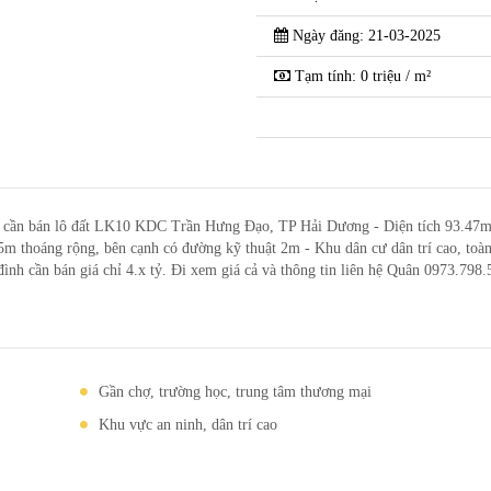
Ngày đăng: 21-03-2025
Tạm tính: 0 triệu / m²
bán lô đất LK10 KDC Trần Hưng Đạo, TP Hải Dương - Diện tích 93.47m
m thoáng rộng, bên cạnh có đường kỹ thuật 2m - Khu dân cư dân trí cao, toàn
ình cần bán giá chỉ 4.x tỷ. Đi xem giá cả và thông tin liên hệ Quân 0973.798.
Gần chợ, trường học, trung tâm thương mại
Khu vực an ninh, dân trí cao