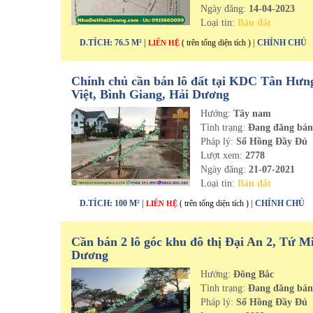
Ngày đăng:
14-04-2023
Loại tin:
Bán đất
D.TÍCH: 76.5 M² |
( trên tổng diện tích )
| CHÍNH CHỦ
LIÊN HỆ
Chính chủ cần bán lô đất tại KDC Tân Hưn
Việt, Bình Giang, Hải Dương
Hướng:
Tây nam
Tình trạng:
Đang đăng bá
Pháp lý:
Sổ Hồng Đầy Đủ
Lượt xem:
2778
Ngày đăng:
21-07-2021
Loại tin:
Bán đất
D.TÍCH: 100 M² |
( trên tổng diện tích )
| CHÍNH CHỦ
LIÊN HỆ
Cần bán 2 lô góc khu đô thị Đại An 2, Tứ M
Dương
Hướng:
Đông Bắc
Tình trạng:
Đang đăng bá
Pháp lý:
Sổ Hồng Đầy Đủ