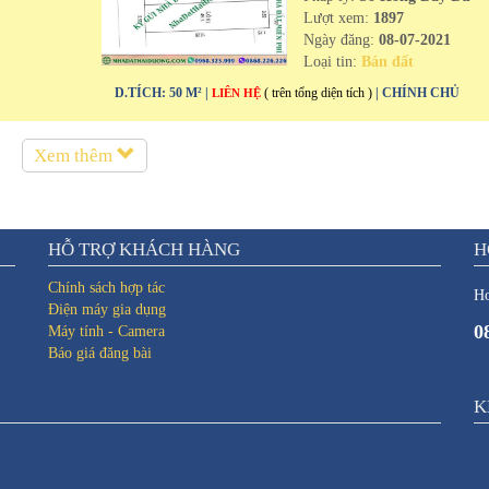
Lượt xem:
1897
Ngày đăng:
08-07-2021
Loại tin:
Bán đất
D.TÍCH: 50 M² |
( trên tổng diện tích )
| CHÍNH CHỦ
LIÊN HỆ
Xem thêm
HỖ TRỢ KHÁCH HÀNG
H
Chính sách hợp tác
Ho
Điện máy gia dụng
0
Máy tính - Camera
Báo giá đăng bài
K