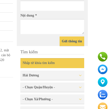
Nội dung
*
Gửi thông tin
2, mặt
Tìm kiếm
 cán bộ
520
Hải Dương
- Chọn Quận/Huyện -
- Chọn Xã/Phường -