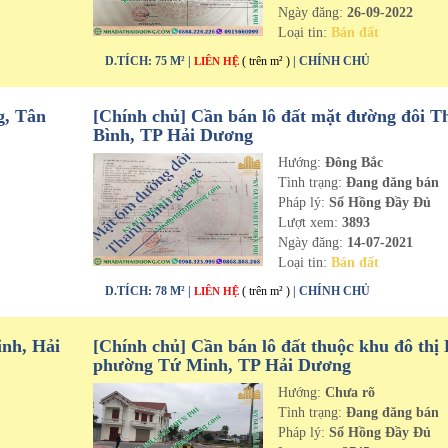
Ngày đăng:
26-09-2022
Loại tin:
Bán đất
D.TÍCH: 75 M² |
( trên m² )
| CHÍNH CHỦ
LIÊN HỆ
g, Tân
[Chính chủ] Cần bán lô đất mặt đường đôi T
Bình, TP Hải Dương
Hướng:
Đông Bắc
n
Tình trạng:
Đang đăng bán
Pháp lý:
Sổ Hồng Đầy Đủ
Lượt xem:
3893
Ngày đăng:
14-07-2021
Loại tin:
Bán đất
D.TÍCH: 78 M² |
( trên m² )
| CHÍNH CHỦ
LIÊN HỆ
inh, Hải
[Chính chủ] Cần bán lô đất thuộc khu đô thị 
phường Tứ Minh, TP Hải Dương
Hướng:
Chưa rõ
n
Tình trạng:
Đang đăng bán
Pháp lý:
Sổ Hồng Đầy Đủ