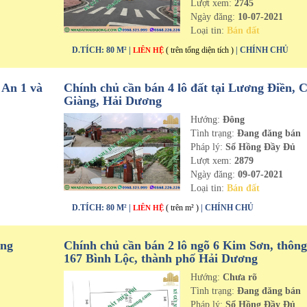
Lượt xem:
2745
Ngày đăng:
10-07-2021
Loại tin:
Bán đất
D.TÍCH: 80 M² |
( trên tổng diện tích )
| CHÍNH CHỦ
LIÊN HỆ
 An 1 và
Chính chủ cần bán 4 lô đất tại Lương Điền, 
Giàng, Hải Dương
Hướng:
Đông
n
Tình trạng:
Đang đăng bán
Pháp lý:
Sổ Hồng Đầy Đủ
Lượt xem:
2879
Ngày đăng:
09-07-2021
Loại tin:
Bán đất
D.TÍCH: 80 M² |
( trên m² )
| CHÍNH CHỦ
LIÊN HỆ
ưng
Chính chủ cần bán 2 lô ngõ 6 Kim Sơn, thông
167 Bình Lộc, thành phố Hải Dương
Hướng:
Chưa rõ
n
Tình trạng:
Đang đăng bán
Pháp lý:
Sổ Hồng Đầy Đủ