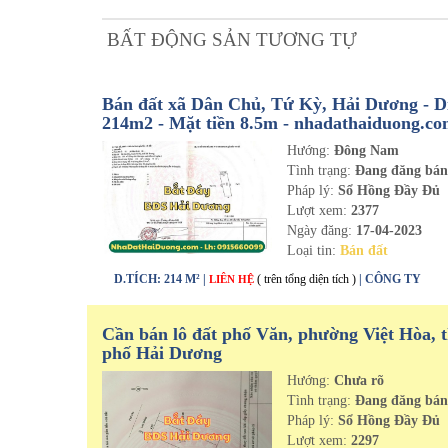
BẤT ĐỘNG SẢN TƯƠNG TỰ
Bán đất xã Dân Chủ, Tứ Kỳ, Hải Dương - Di
214m2 - Mặt tiền 8.5m - nhadathaiduong.c
Hướng:
Đông Nam
Tình trạng:
Đang đăng bá
Pháp lý:
Sổ Hồng Đầy Đủ
Lượt xem:
2377
Ngày đăng:
17-04-2023
Loại tin:
Bán đất
D.TÍCH: 214 M² |
( trên tổng diện tích )
| CÔNG TY
LIÊN HỆ
Cần bán lô đất phố Văn, phường Việt Hòa, 
phố Hải Dương
Hướng:
Chưa rõ
Tình trạng:
Đang đăng bá
Pháp lý:
Sổ Hồng Đầy Đủ
Lượt xem:
2297