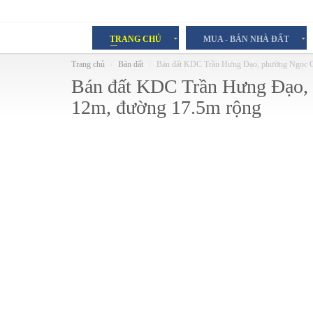
TRANG CHỦ
MUA - BÁN NHÀ ĐẤT
Trang chủ
Bán đất
Bán đất KDC Trần Hưng Đạo, phường Ngọc C
Bán đất KDC Trần Hưng Đạo,
12m, đường 17.5m rộng