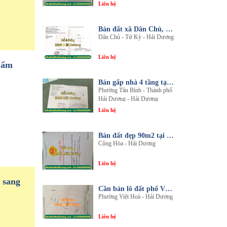
Liên hệ
Bán đất xã Dân Chủ, Tứ Kỳ, Hải Dương - Diện tích 214m2 - Mặt tiền 8.5m - nhadathaiduong.com
Dân Chủ - Tứ Kỳ - Hải Dương
Liên hệ
Cẩm
Bán gấp nhà 4 tầng tại khu đô thị An Phú 2 - Nội thất gỗ lim sang trọng
Phường Tân Bình - Thành phố
Hải Dương - Hải Dương
Liên hệ
Bán đất đẹp 90m2 tại thôn An Điền, xã Cộng Hòa, huyện Nam Sách, tỉnh Hải Dương
Cộng Hòa - Hải Dương
Liên hệ
 sang
Cần bán lô đất phố Văn, phường Việt Hòa, thành phố Hải Dương
Phường Việt Hoà - Hải Dương
Liên hệ