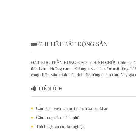
CHI TIẾT BẤT ĐỘNG SẢN
ĐẤT KDC TRẦN HƯNG ĐẠO - CHÍNH CHỦ!! Chính chủ cần 
tiền 12m - Hướng nam - Đường + vỉa hè trước mặt rộng 17.5
công chức, văn minh hiện đại - Sổ hồng chính chủ. Nay gia đ
TIỆN ÍCH
Gần bệnh viện và câc tiện ích xã hội khác
Gần trung tâm thành phố
Thich hợp an cư, lạc nghiệp