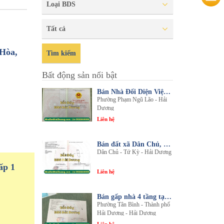
Loại BDS
Tất cả
 Hòa,
Tìm kiếm
Bất động sản nổi bật
Bán Nhà Đối Diện Viện Đa Khoa Hải Dương - Nội Thất Sang Trọng, Tiện Nghi
Phường Phạm Ngũ Lão - Hải
Dương
Liên hệ
Bán đất xã Dân Chủ, Tứ Kỳ, Hải Dương - Diện tích 214m2 - Mặt tiền 8.5m - nhadathaiduong.com
Dân Chủ - Tứ Kỳ - Hải Dương
ấp 1
Liên hệ
Bán gấp nhà 4 tầng tại khu đô thị An Phú 2 - Nội thất gỗ lim sang trọng
Phường Tân Bình - Thành phố
Hải Dương - Hải Dương