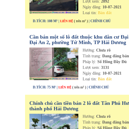
Lượt xem:
2892
Ngày đăng:
10-07-2021
Loại tin:
Bán đất
D.TÍCH: 108 M² |
( trên m² )
| CHÍNH CHỦ
LIÊN HỆ
Cần bán một số lô đất thuộc khu dân cư Đại
Đại An 2, phường Tứ Minh, TP Hải Dương
Hướng:
Chưa rõ
Tình trạng:
Đang đăng bá
Pháp lý:
Sổ Hồng Đầy Đủ
Lượt xem:
3131
Ngày đăng:
10-07-2021
Loại tin:
Bán đất
D.TÍCH: 75 M² |
( trên m² )
| CHÍNH CHỦ
LIÊN HỆ
Chính chủ cần tiền bán 2 lô đất Tân Phú H
thành phố Hải Dương
Hướng:
Chưa rõ
Tình trạng:
Đang đăng bá
Pháp lý:
Sổ Hồng Đầy Đủ