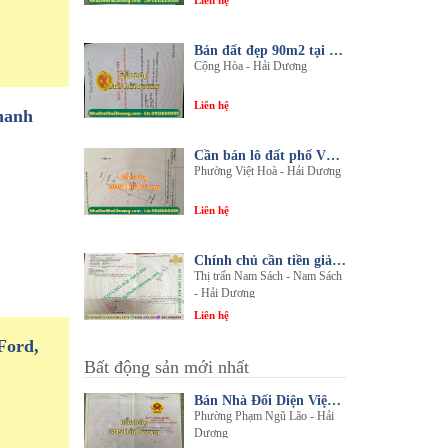
Liên hệ
Bán đất đẹp 90m2 tại thôn An Điền, xã Cộng Hòa, huyện Nam Sách, tỉnh Hải Dương
Cộng Hòa - Hải Dương
Liên hệ
hanh
Cần bán lô đất phố Văn, phường Việt Hòa, thành phố Hải Dương
Phường Việt Hoà - Hải Dương
Liên hệ
Chính chủ cần tiền giải quyết công việc bán gấp 1 trong 3 lô đất sổ đỏ chính chủ
Thị trấn Nam Sách - Nam Sách
- Hải Dương
Liên hệ
Ford,
Bất động sản mới nhất
Bán Nhà Đối Diện Viện Đa Khoa Hải Dương - Nội Thất Sang Trọng, Tiện Nghi
Phường Phạm Ngũ Lão - Hải
Dương