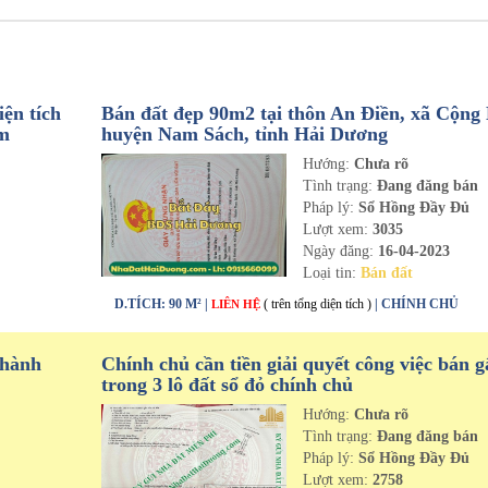
ện tích
Bán đất đẹp 90m2 tại thôn An Điền, xã Cộng
om
huyện Nam Sách, tỉnh Hải Dương
Hướng:
Chưa rõ
n
Tình trạng:
Đang đăng bán
Pháp lý:
Sổ Hồng Đầy Đủ
Lượt xem:
3035
Ngày đăng:
16-04-2023
Loại tin:
Bán đất
D.TÍCH: 90 M² |
( trên tổng diện tích )
| CHÍNH CHỦ
LIÊN HỆ
thành
Chính chủ cần tiền giải quyết công việc bán g
trong 3 lô đất sổ đỏ chính chủ
Hướng:
Chưa rõ
n
Tình trạng:
Đang đăng bán
Pháp lý:
Sổ Hồng Đầy Đủ
Lượt xem:
2758