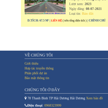
Lượt xem:
2023
Ngày đăng:
08-07-2021
Loại tin:
Bán đất
D.TÍCH: 67.5 M² |
( trên tổng diện tích )
| CHÍNH CHỦ
LIÊN HỆ
VỀ CHÚNG TÔI
Giới thiệu
Hợp tác truyền thông
Phân phối dự án
Bảo mật thông tin
CHÚNG TÔI Ở ĐÂY
78 Thanh Bình TP Hải Dương Hải Dương
Xem bản đồ
Điện thoại
:
0968323999