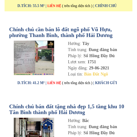
D.TÍCH: 55.5 M² |
( trên tổng diện tích )
| CHÍNH CHỦ
LIÊN HỆ
Chính chủ cần bán lô đất ngõ phố Vũ Hựu,
phường Thanh Bình, thành phố Hải Dương
Hướng:
Tây
Tình trạng:
Đang đăng bán
Pháp lý:
Sổ Hồng Đầy Đủ
Lượt xem:
1751
Ngày đăng:
29-06-2021
Loại tin:
Bán Đất Ngõ
D.TÍCH: 41.2 M² |
( trên tổng diện tích )
| KHÁCH GỬI
LIÊN HỆ
Chính chủ bán đất tặng nhà đẹp 1,5 tầng khu 10
Tân Bình thành phố Hải Dương
Hướng:
Bắc
Tình trạng:
Đang đăng bán
Pháp lý:
Sổ Hồng Đầy Đủ