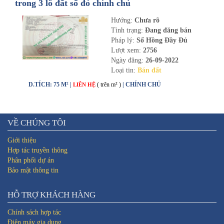
trong 3 lô đất sổ đỏ chính chủ
Hướng:
Chưa rõ
Tình trạng:
Đang đăng bán
Pháp lý:
Sổ Hồng Đầy Đủ
Lượt xem:
2756
Ngày đăng:
26-09-2022
Loại tin:
Bán đất
D.TÍCH: 75 M² |
( trên m² )
| CHÍNH CHỦ
LIÊN HỆ
VỀ CHÚNG TÔI
Giới thiệu
Hợp tác truyền thông
Phân phối dự án
Bảo mật thông tin
HỖ TRỢ KHÁCH HÀNG
Chính sách hợp tác
Điện máy gia dụng