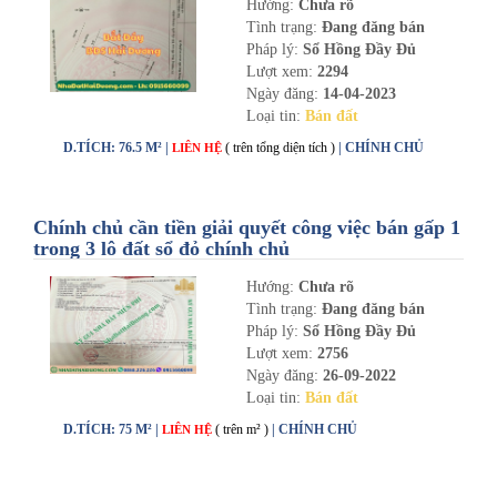
Hướng:
Chưa rõ
Tình trạng:
Đang đăng bán
Pháp lý:
Sổ Hồng Đầy Đủ
Lượt xem:
2294
Ngày đăng:
14-04-2023
Loại tin:
Bán đất
D.TÍCH: 76.5 M² |
( trên tổng diện tích )
| CHÍNH CHỦ
LIÊN HỆ
Chính chủ cần tiền giải quyết công việc bán gấp 1
trong 3 lô đất sổ đỏ chính chủ
Hướng:
Chưa rõ
Tình trạng:
Đang đăng bán
Pháp lý:
Sổ Hồng Đầy Đủ
Lượt xem:
2756
Ngày đăng:
26-09-2022
Loại tin:
Bán đất
D.TÍCH: 75 M² |
( trên m² )
| CHÍNH CHỦ
LIÊN HỆ