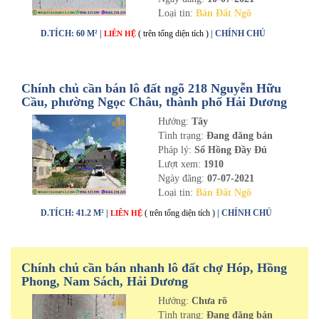
Loại tin:
Bán Đất Ngõ
D.TÍCH: 60 M² |
( trên tổng diện tích )
| CHÍNH CHỦ
LIÊN HỆ
Chính chủ cần bán lô đất ngõ 218 Nguyễn Hữu
Cầu, phường Ngọc Châu, thành phố Hải Dương
Hướng:
Tây
Tình trạng:
Đang đăng bán
Pháp lý:
Sổ Hồng Đầy Đủ
Lượt xem:
1910
Ngày đăng:
07-07-2021
Loại tin:
Bán Đất Ngõ
D.TÍCH: 41.2 M² |
( trên tổng diện tích )
| CHÍNH CHỦ
LIÊN HỆ
Chính chủ cần bán nhanh lô đất chợ Hóp, Hồng
Phong, Nam Sách, Hải Dương
Hướng:
Chưa rõ
Tình trạng:
Đang đăng bán