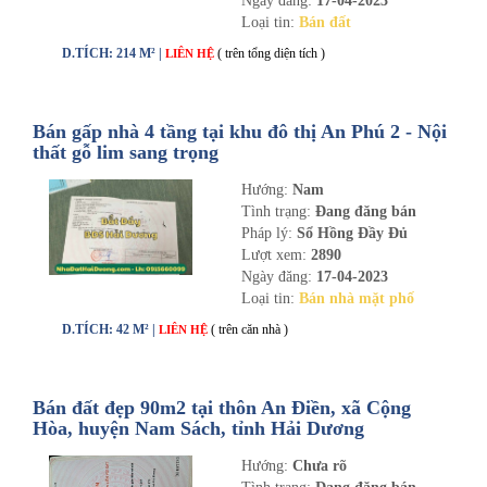
Ngày đăng:
17-04-2023
Loại tin:
Bán đất
D.TÍCH: 214 M² |
( trên tổng diện tích )
LIÊN HỆ
Bán gấp nhà 4 tầng tại khu đô thị An Phú 2 - Nội
thất gỗ lim sang trọng
Hướng:
Nam
Tình trạng:
Đang đăng bán
Pháp lý:
Sổ Hồng Đầy Đủ
Lượt xem:
2890
Ngày đăng:
17-04-2023
Loại tin:
Bán nhà mặt phố
D.TÍCH: 42 M² |
( trên căn nhà )
LIÊN HỆ
Bán đất đẹp 90m2 tại thôn An Điền, xã Cộng
Hòa, huyện Nam Sách, tỉnh Hải Dương
Hướng:
Chưa rõ