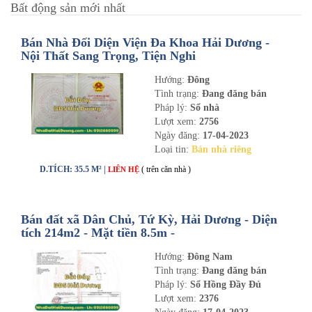
Bất động sản mới nhất
Bán Nhà Đối Diện Viện Đa Khoa Hải Dương -
Nội Thất Sang Trọng, Tiện Nghi
Hướng:
Đông
Tình trạng:
Đang đăng bán
Pháp lý:
Sổ nhà
Lượt xem:
2756
Ngày đăng:
17-04-2023
Loại tin:
Bán nhà riêng
D.TÍCH: 35.5 M² |
( trên căn nhà )
LIÊN HỆ
Bán đất xã Dân Chủ, Tứ Kỳ, Hải Dương - Diện
tích 214m2 - Mặt tiền 8.5m -
nhadathaiduong.com
Hướng:
Đông Nam
Tình trạng:
Đang đăng bán
Pháp lý:
Sổ Hồng Đầy Đủ
Lượt xem:
2376