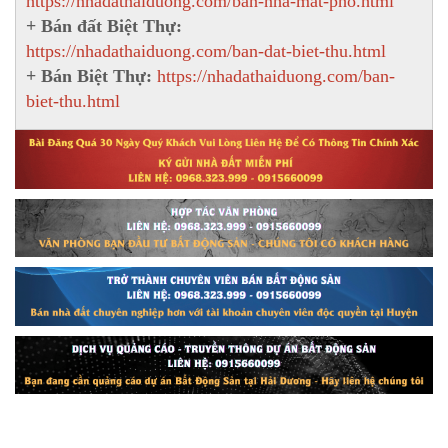
https://nhadathaiduong.com/ban-nha-mat-pho.html
+ Bán đất Biệt Thự:
https://nhadathaiduong.com/ban-dat-biet-thu.html
+ Bán Biệt Thự:
https://nhadathaiduong.com/ban-
biet-thu.html