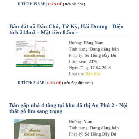
D.TÍCH: 35.5 M² |
( trên căn nhà )
LIÊN HỆ
Bán đất xã Dân Chủ, Tứ Kỳ, Hải Dương - Diện
tích 214m2 - Mặt tiền 8.5m -
nhadathaiduong.com
Hướng:
Đông Nam
Tình trạng:
Đang đăng bán
Pháp lý:
Sổ Hồng Đầy Đủ
Lượt xem:
2376
Ngày đăng:
17-04-2023
Loại tin:
Bán đất
D.TÍCH: 214 M² |
( trên tổng diện tích )
LIÊN HỆ
Bán gấp nhà 4 tầng tại khu đô thị An Phú 2 - Nội
thất gỗ lim sang trọng
Hướng:
Nam
Tình trạng:
Đang đăng bán
Pháp lý:
Sổ Hồng Đầy Đủ