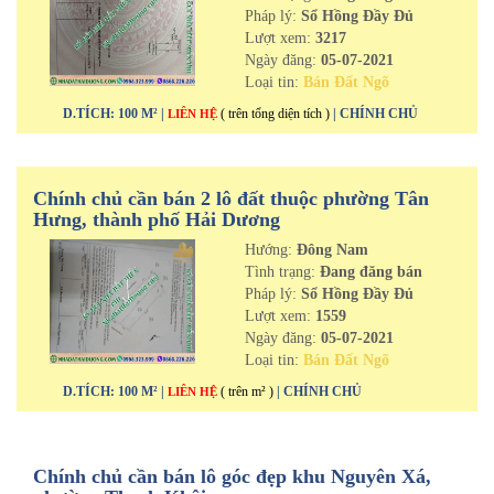
Pháp lý:
Sổ Hồng Đầy Đủ
Lượt xem:
3217
Ngày đăng:
05-07-2021
Loại tin:
Bán Đất Ngõ
D.TÍCH: 100 M² |
( trên tổng diện tích )
| CHÍNH CHỦ
LIÊN HỆ
Chính chủ cần bán 2 lô đất thuộc phường Tân
Hưng, thành phố Hải Dương
Hướng:
Đông Nam
Tình trạng:
Đang đăng bán
Pháp lý:
Sổ Hồng Đầy Đủ
Lượt xem:
1559
Ngày đăng:
05-07-2021
Loại tin:
Bán Đất Ngõ
D.TÍCH: 100 M² |
( trên m² )
| CHÍNH CHỦ
LIÊN HỆ
Chính chủ cần bán lô góc đẹp khu Nguyên Xá,