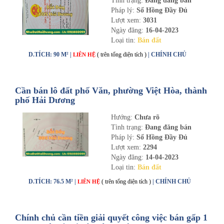
Tình trạng:
Đang đăng bán
Pháp lý:
Sổ Hồng Đầy Đủ
Lượt xem:
3031
Ngày đăng:
16-04-2023
Loại tin:
Bán đất
D.TÍCH: 90 M² |
( trên tổng diện tích )
| CHÍNH CHỦ
LIÊN HỆ
Cần bán lô đất phố Văn, phường Việt Hòa, thành
phố Hải Dương
Hướng:
Chưa rõ
Tình trạng:
Đang đăng bán
Pháp lý:
Sổ Hồng Đầy Đủ
Lượt xem:
2294
Ngày đăng:
14-04-2023
Loại tin:
Bán đất
D.TÍCH: 76.5 M² |
( trên tổng diện tích )
| CHÍNH CHỦ
LIÊN HỆ
Chính chủ cần tiền giải quyết công việc bán gấp 1