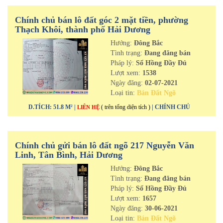
Chính chủ bán lô đất góc 2 mặt tiền, phường
Thạch Khôi, thành phố Hải Dương
Hướng:
Đông Bắc
Tình trạng:
Đang đăng bán
Pháp lý:
Sổ Hồng Đầy Đủ
Lượt xem:
1538
Ngày đăng:
02-07-2021
Loại tin:
Bán Đất Ngõ
D.TÍCH: 51.8 M² |
( trên tổng diện tích )
| CHÍNH CHỦ
LIÊN HỆ
Chính chủ gửi bán lô đất ngõ 217 Nguyễn Văn
Linh, Tân Bình, Hải Dương
Hướng:
Đông Bắc
Tình trạng:
Đang đăng bán
Pháp lý:
Sổ Hồng Đầy Đủ
Lượt xem:
1657
Ngày đăng:
30-06-2021
Loại tin:
Bán Đất Ngõ