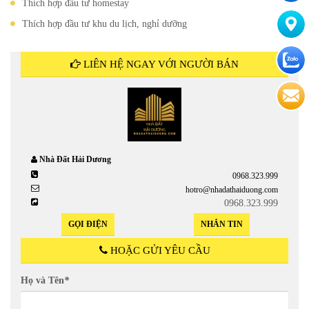
Thích hợp đầu tư homestay
Thích hợp đầu tư khu du lịch, nghỉ dưỡng
LIÊN HỆ NGAY VỚI NGƯỜI BÁN
Nhà Đất Hải Dương
0968.323.999
hotro@nhadathaiduong.com
0968.323.999
GỌI ĐIỆN
NHẮN TIN
HOẶC GỬI YÊU CẦU
Họ và Tên
*