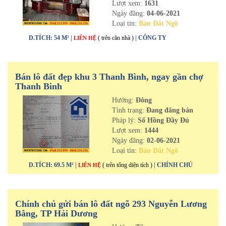
Lượt xem:
1631
Ngày đăng:
04-06-2021
Loại tin:
Bán Đất Ngõ
D.TÍCH: 54 M² |
( trên căn nhà )
| CÔNG TY
LIÊN HỆ
Bán lô đất đẹp khu 3 Thanh Bình, ngay gần chợ
Thanh Binh
Hướng:
Đông
Tình trạng:
Đang đăng bán
Pháp lý:
Sổ Hồng Đầy Đủ
Lượt xem:
1444
Ngày đăng:
02-06-2021
Loại tin:
Bán Đất Ngõ
D.TÍCH: 69.5 M² |
( trên tổng diện tích )
| CHÍNH CHỦ
LIÊN HỆ
Chính chủ gửi bán lô đất ngõ 293 Nguyễn Lương
Bằng, TP Hải Dương