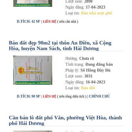
Lượt xem:
2890
Ngày đăng:
17-04-2023
Loại tin:
Bán nhà mặt phố
D.TÍCH: 42 M² |
( trên căn nhà )
LIÊN HỆ
Bán đất đẹp 90m2 tại thôn An Điền, xã Cộng
Hòa, huyện Nam Sách, tỉnh Hải Dương
Hướng:
Chưa rõ
Tình trạng:
Đang đăng bán
Pháp lý:
Sổ Hồng Đầy Đủ
Lượt xem:
3031
Ngày đăng:
16-04-2023
Loại tin:
Bán đất
D.TÍCH: 90 M² |
( trên tổng diện tích )
| CHÍNH CHỦ
LIÊN HỆ
Cần bán lô đất phố Văn, phường Việt Hòa, thành
phố Hải Dương