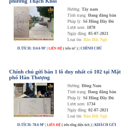
phường Thạch Khôi
Hướng:
Tây nam
Tình trạng:
Đang đăng bán
Pháp lý:
Sổ Hồng Đầy Đủ
Lượt xem:
1870
Ngày đăng:
05-07-2021
Loại tin:
Bán Đất Ngõ
D.TÍCH: 114.6 M² |
( trên m² )
| CHÍNH CHỦ
LIÊN HỆ
Chính chủ gửi bán 1 lô duy nhất có 102 tại Mặt
phố Hàn Thượng
Hướng:
Đông Nam
Tình trạng:
Đang đăng bán
Pháp lý:
Sổ Hồng Đầy Đủ
Lượt xem:
1734
Ngày đăng:
02-07-2021
Loại tin:
Bán Đất Ngõ
D.TÍCH: 78.6 M² |
( trên tổng diện tích )
| KHÁCH GỬI
LIÊN HỆ